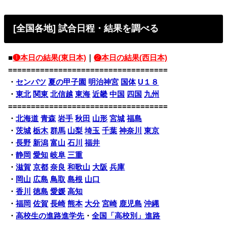
[全国各地] 試合日程・結果を調べる
■
❶本日の結果(東日本)
｜
❷本日の結果(西日本)
===================================
・
センバツ
夏の甲子園
明治神宮
国体
U１８
・
東北
関東
北信越
東海
近畿
中国
四国
九州
===================================
・
北海道
青森
岩手
秋田
山形
宮城
福島
・
茨城
栃木
群馬
山梨
埼玉
千葉
神奈川
東京
・
長野
新潟
富山
石川
福井
・
静岡
愛知
岐阜
三重
・
滋賀
京都
奈良
和歌山
大阪
兵庫
・
岡山
広島
鳥取
島根
山口
・
香川
徳島
愛媛
高知
・
福岡
佐賀
長崎
熊本
大分
宮崎
鹿児島
沖縄
・
高校生の進路進学先
・
全国「高校別」進路