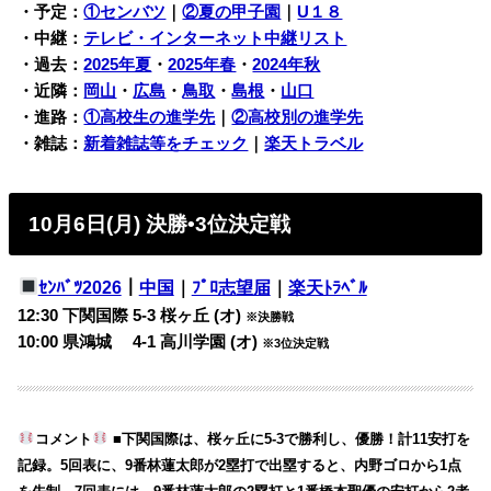
・予定：
①センバツ
｜
②夏の甲子園
｜
U１８
・中継：
テレビ・インターネット中継リスト
・過去：
2025年夏
・
2025年春
・
2024年秋
・近隣：
岡山
・
広島
・
鳥取
・
島根
・
山口
・進路：
①高校生の進学先
｜
②高校別の進学先
・雑誌：
新着雑誌等をチェック
｜
楽天トラベル
10月6日(月) 決勝•3位決定戦
ｾﾝﾊﾞﾂ2026
｜
中国
｜
ﾌﾟﾛ志望届
｜
楽天ﾄﾗﾍﾞﾙ
12:30 下関国際 5-3 桜ヶ丘 (オ)
※決勝戦
10:00 県鴻城 4-1 高川学園 (オ)
※3位決定戦
コメント
■下関国際は、桜ヶ丘に5-3で勝利し、優勝！計11安打を
記録。5回表に、9番林蓮太郎が2塁打で出塁すると、内野ゴロから1点