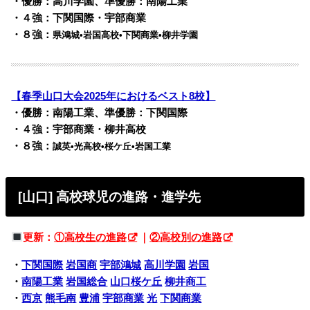
・優勝：高川学園、準優勝：南陽工業
・４強：下関国際・宇部商業
・８強：
県鴻城•岩国高校•下関商業•柳井学園
【春季山口大会2025年におけるベスト8校】
・優勝：南陽工業、準優勝：下関国際
・４強：宇部商業・柳井高校
・８強：
誠英•光高校•桜ケ丘•岩国工業
[山口] 高校球児の進路・進学先
更新：
①高校生の進路
｜
②高校別の進路
・
下関国際
岩国商
宇部鴻城
高川学園
岩国
・
南陽工業
岩国総合
山口桜ケ丘
柳井商工
・
西京
熊毛南
豊浦
宇部商業
光
下関商業