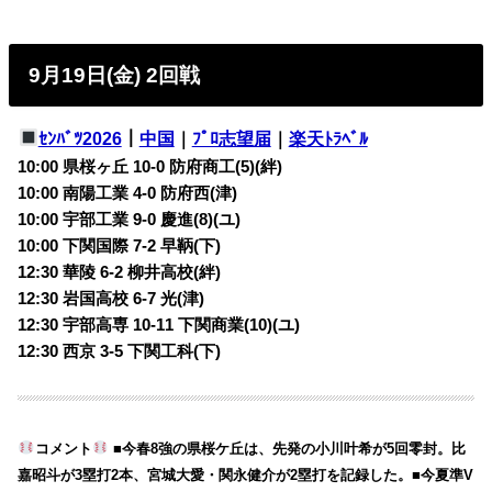
9月19日(金) 2回戦
ｾﾝﾊﾞﾂ2026
｜
中国
｜
ﾌﾟﾛ志望届
｜
楽天ﾄﾗﾍﾞﾙ
10:00 県桜ヶ丘 10-0 防府商工(5)(絆)
10:00 南陽工業 4-0 防府西(津)
10:00 宇部工業 9-0 慶進(8)(ユ)
10:00 下関国際 7-2 早鞆(下)
12:30 華陵 6-2 柳井高校(絆)
12:30 岩国高校 6-7 光(津)
12:30 宇部高専 10-11 下関商業(10)(ユ)
12:30 西京 3-5 下関工科(下)
コメント
■今春8強の県桜ケ丘は、先発の小川叶希が5回零封。比
嘉昭斗が3塁打2本、宮城大愛・関永健介が2塁打を記録した。■今夏準V