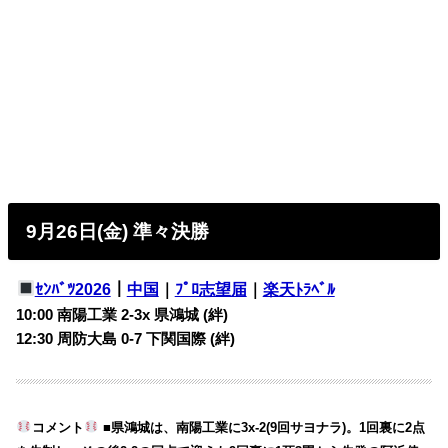
9月26日(金) 準々決勝
ｾﾝﾊﾞﾂ2026
｜
中国
｜
ﾌﾟﾛ志望届
｜
楽天ﾄﾗﾍﾞﾙ
10:00 南陽工業 2-3x 県鴻城 (絆)
12:30 周防大島 0-7 下関国際 (絆)
コメント
■県鴻城は、南陽工業に3x-2(9回サヨナラ)。1回裏に2点