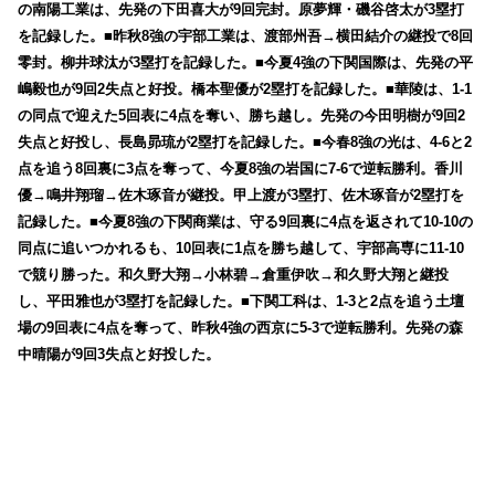
の南陽工業は、先発の下田喜大が9回完封。原夢輝・磯谷啓太が3塁打
を記録した。■昨秋8強の宇部工業は、渡部州吾→横田結介の継投で8回
零封。柳井球汰が3塁打を記録した。■今夏4強の下関国際は、先発の平
嶋毅也が9回2失点と好投。橋本聖優が2塁打を記録した。■華陵は、1-1
の同点で迎えた5回表に4点を奪い、勝ち越し。先発の今田明樹が9回2
失点と好投し、長島昴琉が2塁打を記録した。■今春8強の光は、4-6と2
点を追う8回裏に3点を奪って、今夏8強の岩国に7-6で逆転勝利。香川
優→鳴井翔瑠→佐木琢音が継投。甲上渡が3塁打、佐木琢音が2塁打を
記録した。■今夏8強の下関商業は、守る9回裏に4点を返されて10-10の
同点に追いつかれるも、10回表に1点を勝ち越して、宇部高専に11-10
で競り勝った。和久野大翔→小林碧→倉重伊吹→和久野大翔と継投
し、平田雅也が3塁打を記録した。■下関工科は、1-3と2点を追う土壇
場の9回表に4点を奪って、昨秋4強の西京に5-3で逆転勝利。先発の森
中晴陽が9回3失点と好投した。