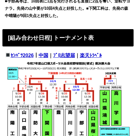
■宇部高専は、10回表に1点を先行されるも直後に2点を奪い、逆転サヨ
ナラ。先発の山中要が10回4失点と好投した。■下関工科は、先発の森
中晴陽が9回1失点と好投した。
[組み合わせ日程] トーナメント表
ｾﾝﾊﾞﾂ2026
｜
中国
｜
ﾌﾟﾛ志望届
｜
楽天ﾄﾗﾍﾞﾙ