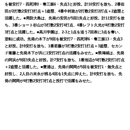
を被安打7・四死球0・奪三振6・失点3と好投。計10安打を放ち、2番佐
田が2打数2安打3打点＋1盗塁、4番中村政が2打数2安打2打点＋2盗塁と
活躍した。■周防大島は、先発の安田が5回1失点と好投。計11安打を放
ち、3番ショート杉山が3打数2安打4打点、4番レフト久光が4打数2安打
3打点と活躍した。■高川学園は、2-3と1点を追う7回表に3点を奪い、
逆転に成功。先発の木下が9回を被安打7・四死球6・奪三振13・失点3
と好投。計8安打を放ち、1番若藤が3打数2安打1打点＋3盗塁、セカン
ド衞藤と先発木下が共に1安打2打点の活躍をみせた。■県鴻城は、先発
の阿浜が9回3失点と好投。計7安打を放ち、1番池辺が4打数2安打1打点
＋2盗塁と活躍した。■豊浦は、先発の関岡が5回を被安打1・無失点と
好投し、2人目の末永が残る4回を1失点に抑えた。計8安打を放ち、先
発の関岡が4打数2安打3打点と投打で活躍をみせた。