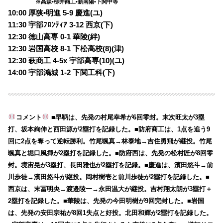
※高森•柳井商工•新南陽•下関中等
10:00 厚狭•明進 5-9 慶進(ユ)
11:30 宇部ﾌﾛﾝﾃｨｱ 3-12 西京(下)
12:30 徳山高専 0-1 華陵(絆)
12:30 岩国高校 8-1 下松高校(8)(津)
12:30 萩商工 4-5x 宇部高専(10)(ユ)
14:00 宇部鴻城 1-2 下関工科(下)
コメント
■早鞆は、先発の村尾幸希が6回零封。末次旺太が3塁
打、坂本絢伸と西田源が2塁打を記録した。■防府商工は、1点を追う9
回に2点を奪って逆転勝利。竹尾颯真→林泰地→吉住勇飛が継投。竹尾
颯真と堀口風揮が2塁打を記録した。■防府西は、先発の松村匠が8回零
封。境宙晃が3塁打、長田雅也が2塁打を記録。■慶進は、濱田悠斗→前
川歩徒→濱田悠斗が継投。岡村樹壱と前川歩徒が2塁打を記録した。■
西京は、末冨明央→渡邉陵一→永田温大が継投。吉村翔太朗が3塁打＋
2塁打を記録した。■華陵は、先発の今田明樹が9回完封した。■岩国
は、先発の安田宗祐が8回1失点と好投。北田和輝が2塁打を記録した。