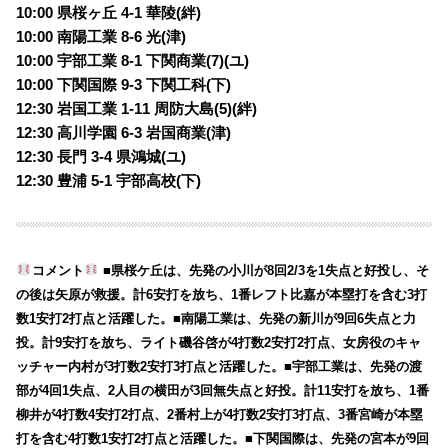
10:00 県桜ヶ丘 4-1 華陵(絆)
10:00 南陽工業 8-6 光(津)
10:00 宇部工業 8-1 下関商業(7)(ユ)
10:00 下関国際 9-3 下関工科(下)
12:30 岩国工業 1-11 周防大島(5)(絆)
12:30 高川学園 6-3 岩国商業(津)
12:30 長門 3-4 県鴻城(ユ)
12:30 豊浦 5-1 宇部高校(下)
コメント
■県桜ケ丘は、先発の小川が8回2/3を1失点と好投し、そ
の後は矢原が救援。計6安打を放ち、1番レフト比嘉が本塁打を含む3打
数1安打2打点と活躍した。■南陽工業は、先発の新川が9回6失点と力
投。計9安打を放ち、ライト磯谷啓が4打数2安打2打点、女房役のキャ
ッチャー内村が3打数2安打3打点と活躍した。■宇部工業は、先発の渡
部が4回1失点、2人目の横田が3回無失点と好投。計11安打を放ち、1番
柳井が4打数4安打2打点、2番村上が4打数2安打3打点、3番宮崎が本塁
打を含む4打数1安打2打点と活躍した。■下関国際は、先発の宮本が9回