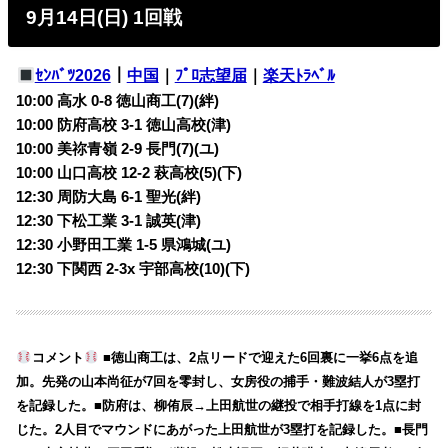
9月14日(日) 1回戦
ｾﾝﾊﾞﾂ2026
｜
中国
｜
ﾌﾟﾛ志望届
｜
楽天ﾄﾗﾍﾞﾙ
10:00 高水 0-8 徳山商工(7)(絆)
10:00 防府高校 3-1 徳山高校(津)
10:00 美祢青嶺 2-9 長門(7)(ユ)
10:00 山口高校 12-2 萩高校(5)(下)
12:30 周防大島 6-1 聖光(絆)
12:30 下松工業 3-1 誠英(津)
12:30 小野田工業 1-5 県鴻城(ユ)
12:30 下関西 2-3x 宇部高校(10)(下)
コメント
■徳山商工は、2点リードで迎えた6回裏に一挙6点を追
加。先発の山本尚征が7回を零封し、女房役の捕手・難波結人が3塁打
を記録した。■防府は、柳侑辰→上田航世の継投で相手打線を1点に封
じた。2人目でマウンドにあがった上田航世が3塁打を記録した。■長門