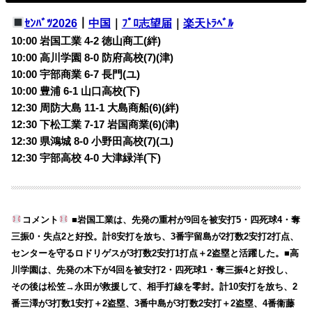
ｾﾝﾊﾞﾂ2026
｜
中国
｜
ﾌﾟﾛ志望届
｜
楽天ﾄﾗﾍﾞﾙ
10:00 岩国工業 4-2 徳山商工(絆)
10:00 高川学園 8-0 防府高校(7)(津)
10:00 宇部商業 6-7 長門(ユ)
10:00 豊浦 6-1 山口高校(下)
12:30 周防大島 11-1 大島商船(6)(絆)
12:30 下松工業 7-17 岩国商業(6)(津)
12:30 県鴻城 8-0 小野田高校(7)(ユ)
12:30 宇部高校 4-0 大津緑洋(下)
コメント
■岩国工業は、先発の重村が9回を被安打5・四死球4・奪
三振0・失点2と好投。計8安打を放ち、3番宇留島が2打数2安打2打点、
センターを守るロドリゲスが3打数2安打1打点＋2盗塁と活躍した。■高
川学園は、先発の木下が4回を被安打2・四死球1・奪三振4と好投し、
その後は松笠→永田が救援して、相手打線を零封。計10安打を放ち、2
番三澤が3打数1安打＋2盗塁、3番中島が3打数2安打＋2盗塁、4番衞藤