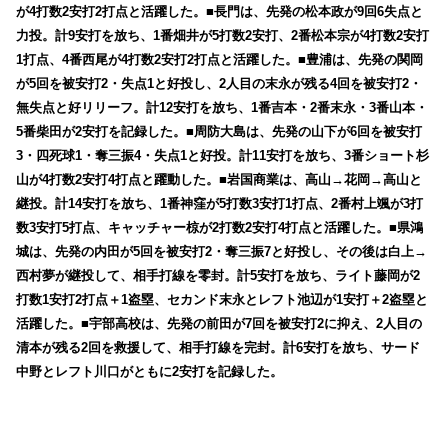
が4打数2安打2打点と活躍した。■長門は、先発の松本政が9回6失点と
力投。計9安打を放ち、1番畑井が5打数2安打、2番松本宗が4打数2安打
1打点、4番西尾が4打数2安打2打点と活躍した。■豊浦は、先発の関岡
が5回を被安打2・失点1と好投し、2人目の末永が残る4回を被安打2・
無失点と好リリーフ。計12安打を放ち、1番吉本・2番末永・3番山本・
5番柴田が2安打を記録した。■周防大島は、先発の山下が6回を被安打
3・四死球1・奪三振4・失点1と好投。計11安打を放ち、3番ショート杉
山が4打数2安打4打点と躍動した。■岩国商業は、高山→花岡→高山と
継投。計14安打を放ち、1番神窪が5打数3安打1打点、2番村上颯が3打
数3安打5打点、キャッチャー椋が2打数2安打4打点と活躍した。■県鴻
城は、先発の内田が5回を被安打2・奪三振7と好投し、その後は白上→
西村夢が継投して、相手打線を零封。計5安打を放ち、ライト藤岡が2
打数1安打2打点＋1盗塁、セカンド末永とレフト池辺が1安打＋2盗塁と
活躍した。■宇部高校は、先発の前田が7回を被安打2に抑え、2人目の
清本が残る2回を救援して、相手打線を完封。計6安打を放ち、サード
中野とレフト川口がともに2安打を記録した。