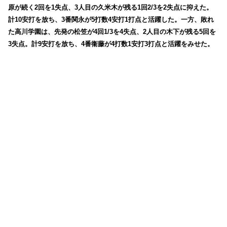
原が続く2回を1失点、3人目の久米木が残る1回2/3を2失点に抑えた。
計10安打を放ち、3番関永が5打数4安打1打点と活躍した。一方、敗れ
た高川学園は、先発の松笠が4回1/3を4失点、2人目の木下が残る5回を
3失点。計9安打を放ち、4番衞藤が4打数1安打3打点と活躍をみせた。