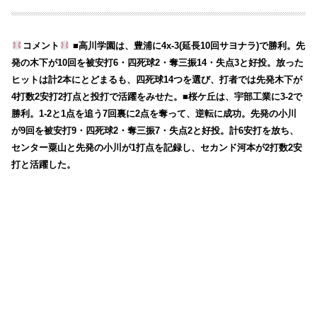
コメント
■高川学園は、豊浦に4x-3(延長10回サヨナラ)で勝利。先
発の木下が10回を被安打6・四死球2・奪三振14・失点3と好投。放った
ヒットは計2本にとどまるも、四死球14つを選び、打者では先発木下が
4打数2安打2打点と投打で活躍をみせた。■桜ケ丘は、宇部工業に3-2で
勝利。1-2と1点を追う7回裏に2点を奪って、逆転に成功。先発の小川
が9回を被安打9・四死球2・奪三振7・失点2と好投。計6安打を放ち、
センター粟山と先発の小川が1打点を記録し、セカンド河本が2打数2安
打と活躍した。