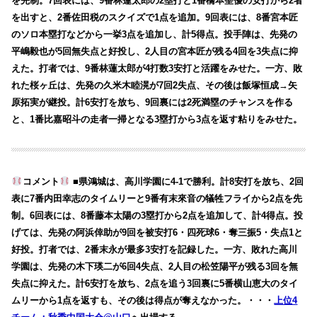
を先制。7回表には、9番林蓮太郎の2塁打と1番橋本聖優の安打から2者
を出すと、2番佐田税のスクイズで1点を追加。9回表には、8番宮本匠
のソロ本塁打などから一挙3点を追加し、計5得点。投手陣は、先発の
平嶋毅也が5回無失点と好投し、2人目の宮本匠が残る4回を3失点に抑
えた。打者では、9番林蓮太郎が4打数3安打と活躍をみせた。一方、敗
れた桜ヶ丘は、先発の久米木睦滉が7回2失点、その後は飯塚恒成→矢
原拓実が継投。計6安打を放ち、9回裏には2死満塁のチャンスを作る
と、1番比嘉昭斗の走者一掃となる3塁打から3点を返す粘りをみせた。
コメント
■県鴻城は、高川学園に4-1で勝利。計8安打を放ち、2回
表に7番内田幸志のタイムリーと9番有末來音の犠牲フライから2点を先
制。6回表には、8番藤本太陽の3塁打から2点を追加して、計4得点。投
げては、先発の阿浜倖助が9回を被安打6・四死球6・奪三振5・失点1と
好投。打者では、2番末永が最多3安打を記録した。一方、敗れた高川
学園は、先発の木下瑛二が6回4失点、2人目の松笠陽平が残る3回を無
失点に抑えた。計6安打を放ち、2点を追う3回裏に5番横山恵大のタイ
ムリーから1点を返すも、その後は得点が奪えなかった。・・・
上位4