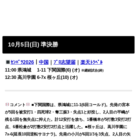
10月5日(日) 準決勝
ｾﾝﾊﾞﾂ2026
｜
中国
｜
ﾌﾟﾛ志望届
｜
楽天ﾄﾗﾍﾞﾙ
11:00 県鴻城 1-11 下関国際(6) (オ)
※継続試合(終)
12:30 高川学園 6-7x 桜ヶ丘(10) (オ)
コメント
■下関国際は、県鴻城に11-1(6回コールド)。先発の宮本
が5回を被安打1・四死球2・奪三振3・失点1と好投し、2人目の平嶋が
残る1回を無失点に抑えた。計12安打を放ち、1番橋本が5打数3安打2打
点、6番松倉が2打数2安打2打点と活躍した。■桜ヶ丘は、高川学園に
7x-6(延長10回逆転サヨナラ)。先発の小川が6回1/3を3失点、2人目の矢