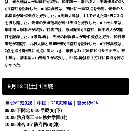
は、光永柚葵→平田愛翔が継投。松本颯平・畑井瑛大・中嶋優孝の3人
が2塁打を記録した。■山口高校は、初回に一挙12点を先制。先発の大
池穏喜が5回2失点と好投した。■周防大島は、1-1で迎えた3回裏に3点
を勝ち越した。先発の安田翔馬が9回1失点と好投した。■下松工業は、
網本周→網本匠が継投。打者では、原田簾遠が3塁打、田中瑛人が2塁
打を記録した。■県鴻城は、先発の阿浜倖助が9回1失点と好投。松村未
来翔が3塁打、西村太陽と野﨑唯聖が2塁打を記録した。■宇部高校は、
2点を追う8回裏に同点に追いつき、最後は3x-2(延長10回サヨナラ)。投
手陣は、清本藍→山野遥生が継投し、5回以降は相手打線に得点を許さ
なかった。
9月13日(土) 1回戦
ｾﾝﾊﾞﾂ2026
｜
中国
｜
ﾌﾟﾛ志望届
｜
楽天ﾄﾗﾍﾞﾙ
09:00 下関北 0-10 早鞆(6)(下)
10:00 防府商工 6-5 柳井学園(絆)
10:00 連合 0-7 防府西(8)(津)