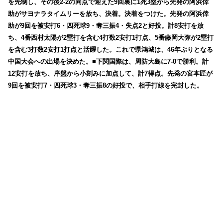
を先制し、その後2-2の同点で迎えた9回裏に1死3塁から先発の阿浜倖
助がサヨナラタイムリーを放ち、決着。決着をつけた。先発の阿浜倖
助が9回を被安打6・四死球9・奪三振4・失点2と好投。計8安打を放
ち、4番西村太陽が2塁打を含む4打数2安打1打点、5番藤岡大弥が2塁打
を含む3打数2安打1打点と活躍した。これで県鴻城は、46年ぶりとなる
中国大会への出場を決めた。■下関国際は、周防大島に7-0で勝利。計
12安打を放ち、序盤から小刻みに加点して、計7得点。先発の宮本匠が
9回を被安打7・四死球3・奪三振8の好投で、相手打線を完封した。