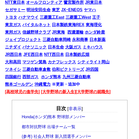
NTT東日本
オールフロンティア
鷺宮製作所
JR東日本
セガサミー
明治安田生命
東芝
JXｰENEOS
ヤマハ
トヨタ
ハナマウイ
三菱重工East
三菱重工West
王子
東京ガス
バイタルネット
日本製鉄東海REX
東海理化
東邦ガス
信越野球クラブ
JR東海
西濃運輸
ホンダ鈴鹿
ジェイプロジェクト
三菱自動車岡崎
永和商事
日本新薬
ニチダイ
パナソニック
日本生命
大阪ガス
ミキハウス
JR西日本
JFE西日本
NTT西日本
日本製鉄広畑
大和高田
マツゲン箕島
カナフレックス
シティライト岡山
ツネイシ
三菱自動車倉敷
伯和ビクトリーズ
JR四国
四国銀行
西部ガス
ホンダ熊本
九州三菱自動車
熊本ゴールデン
沖縄電力
※更新・追加中
[高校球児の進学先]
[大学野球の新入生]
[大学野球の就職先]
目次
[
非表示
]
Honda(ホンダ)熊本 野球部メンバー
都市対抗野球 出場チーム一覧
(参考) 社会人野球 新入団選手メンバー