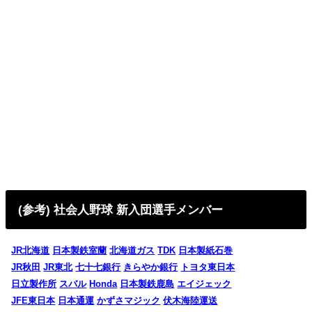
(参考) 社会人野球 新入団選手メンバー
JR北海道
日本製鉄室蘭
北海道ガス
TDK
日本製紙石巻
JR秋田
JR東北
七十七銀行
きらやか銀行
トヨタ東日本
日立製作所
スバル
Honda
日本製鉄鹿島
エイジェック
JFE東日本
日本通運
かずさマジック
伏木海陸運送