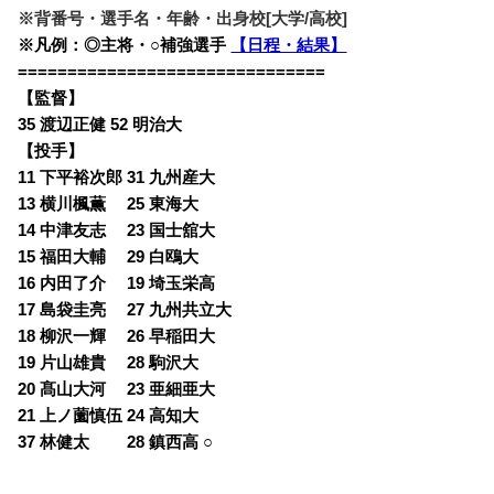
※背番号・選手名・年齢・出身校[大学/高校]
※凡例：◎主将・○補強選手
【日程・結果】
===============================
【監督】
35 渡辺正健 52 明治大
【投手】
11 下平裕次郎 31 九州産大
13 横川楓薫 25 東海大
14 中津友志 23 国士舘大
15 福田大輔 29 白鴎大
16 内田了介 19 埼玉栄高
17 島袋圭亮 27 九州共立大
18 柳沢一輝 26 早稲田大
19 片山雄貴 28 駒沢大
20 髙山大河 23 亜細亜大
21 上ノ薗慎伍 24 高知大
37 林健太 28 鎮西高 ○