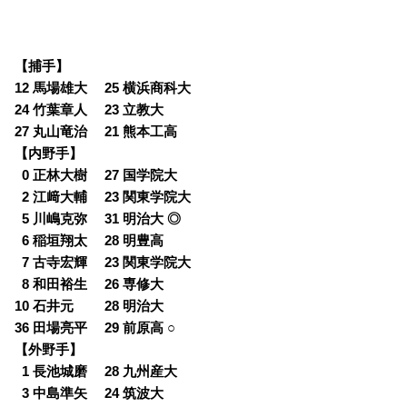
【捕手】
12 馬場雄大 25 横浜商科大
24 竹葉章人 23 立教大
27 丸山竜治 21 熊本工高
【内野手】
0
0 正林大樹 27 国学院大
0
2 江﨑大輔 23 関東学院大
0
5 川嶋克弥 31 明治大 ◎
0
6 稲垣翔太 28 明豊高
0
7 古寺宏輝 23 関東学院大
0
8 和田裕生 26 専修大
10 石井元 28 明治大
36 田場亮平 29 前原高 ○
【外野手】
0
1 長池城磨 28 九州産大
0
3 中島準矢 24 筑波大