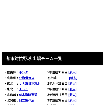
都市対抗野球 出場チーム一覧
・推薦枠：
ホンダ
5年連続35回目
[新人]
・北海道：
北海道ガス
初出場
0
[新人]
・東北 ：
ＪＲ東日本東北
2年ぶり27回目
[新人]
・東北 ：
ＴＤＫ
2年連続16回目
[新人]
・北信越：
伏木海陸運送
2年連続
0
6回目
[新人]
・北関東：
日立製作所
3年連続39回目
[新人]