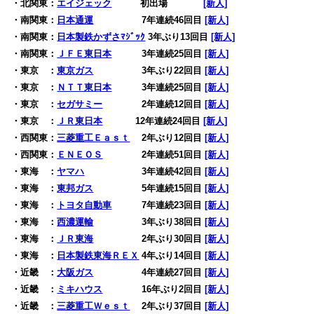
・北関東：
エイジェック
0
初出場
000
[新人]
・南関東：
日本通運
7年連続46回目
[新人]
・南関東：
日本製鉄かずさﾏｼﾞｯｸ
3年ぶり13回目
[新人]
・南関東：
ＪＦＥ東日本
3年連続25回目
[新人]
・東京 ：
東京ガス
3年ぶり22回目
[新人]
・東京 ：
ＮＴＴ東日本
3年連続25回目
[新人]
・東京 ：
セガサミー
2年連続12回目
[新人]
・東京 ：
ＪＲ東日本
12年連続24回目
[新人]
・西関東：
三菱重工Ｅａｓｔ
2年ぶり12回目
[新人]
・西関東：
ＥＮＥＯＳ
2年連続51回目
[新人]
・東海 ：
ヤマハ
3年連続42回目
[新人]
・東海 ：
東邦ガス
5年連続15回目
[新人]
・東海 ：
トヨタ自動車
7年連続23回目
[新人]
・東海 ：
西濃運輸
3年ぶり38回目
[新人]
・東海 ：
ＪＲ東海
2年ぶり30回目
[新人]
・東海 ：
日本製鉄東海ＲＥＸ
4年ぶり14回目
[新人]
・近畿 ：
大阪ガス
4年連続27回目
[新人]
・近畿 ：
ミキハウス
16年ぶり2回目
[新人]
・近畿 ：
三菱重工Ｗｅｓｔ
2年ぶり37回目
[新人]