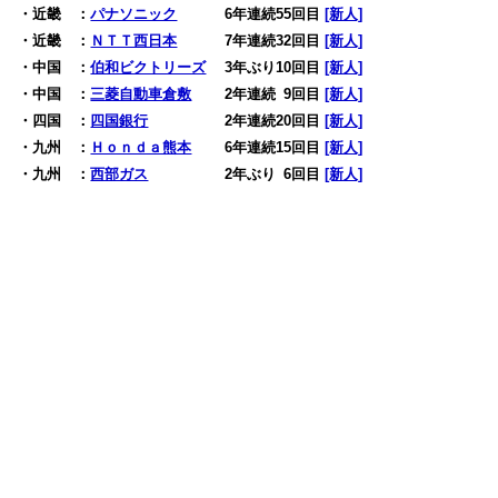
・近畿 ：
パナソニック
6年連続55回目
[新人]
・近畿 ：
ＮＴＴ西日本
7年連続32回目
[新人]
・中国 ：
伯和ビクトリーズ
3年ぶり10回目
[新人]
・中国 ：
三菱自動車倉敷
2年連続
0
9回目
[新人]
・四国 ：
四国銀行
2年連続20回目
[新人]
・九州 ：
Ｈｏｎｄａ熊本
6年連続15回目
[新人]
・九州 ：
西部ガス
2年ぶり
0
6回目
[新人]