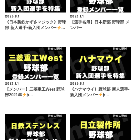
2026.8.1
2023.1.1
《日本製鉄かずさマジック》野球
【選手名簿】日本新薬 野球部 メ
部 新人選手•新入団メンバー
…
ンバー
社会人野球
社会人野球
2023.1.1
2026.8.1
【メンバー】三菱重工West 野球
《ハナマウイ》野球部 新人選手•
部2021年
þ…
新入団メンバー
þ…
社会人野球
社会人野球