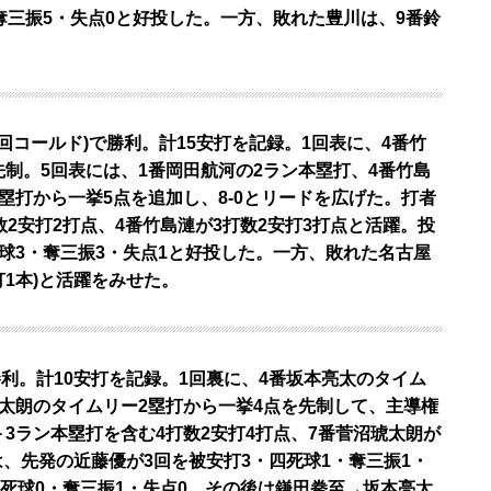
奪三振5・失点0と好投した。一方、敗れた豊川は、9番鈴
7回コールド)で勝利。計15安打を記録。1回表に、4番竹
制。5回表には、1番岡田航河の2ラン本塁打、4番竹島
塁打から一挙5点を追加し、8-0とリードを広げた。打者
2安打2打点、4番竹島漣が3打数2安打3打点と活躍。投
球3・奪三振3・失点1と好投した。一方、敗れた名古屋
打1本)と活躍をみせた。
で勝利。計10安打を記録。1回裏に、4番坂本亮太のタイム
太朗のタイムリー2塁打から一挙4点を先制して、主導権
3ラン本塁打を含む4打数2安打4打点、7番菅沼琥太朗が
陣は、先発の近藤優が3回を被安打3・四死球1・奪三振1・
四死球0・奪三振1・失点0、その後は鎌田拳至→坂本亮太