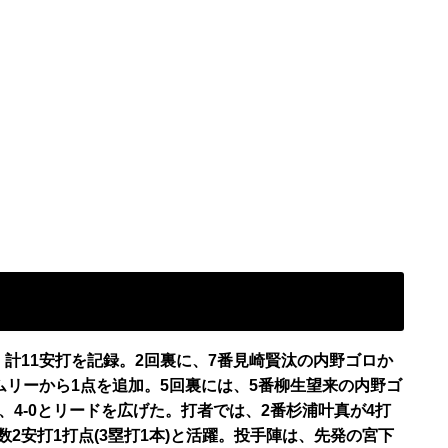
。計11安打を記録。2回裏に、7番見崎賢汰の内野ゴロか
ムリーから1点を追加。5回裏には、5番柳生望来の内野ゴ
、4-0とリードを広げた。打者では、2番杉浦叶真が4打
打数2安打1打点(3塁打1本)と活躍。投手陣は、先発の宮下