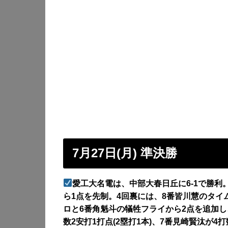
7月27日(月) 準決勝
愛工大名電は、中部大春日丘に6-1で勝利
ら1点を先制。4回裏には、8番皆川慧のタイ
ロと6番角魁斗の犠牲フライから2点を追加し
数2安打1打点(2塁打1本)、7番見崎賢汰が4