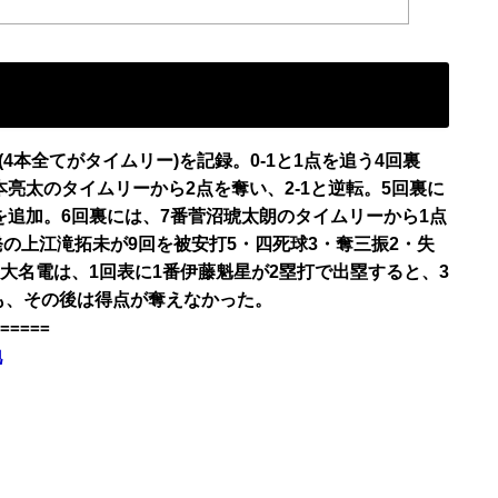
(4本全てがタイムリー)を記録。0-1と1点を追う4回裏
本亮太のタイムリーから2点を奪い、2-1と逆転。5回裏に
を追加。6回裏には、7番菅沼琥太朗のタイムリーから1点
発の上江滝拓未が9回を被安打5・四死球3・奪三振2・失
工大名電は、1回表に1番伊藤魁星が2塁打で出塁すると、3
も、その後は得点が奪えなかった。
=====
地