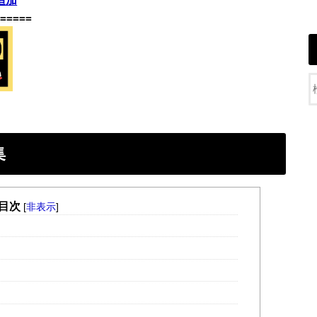
追加
=====
集
目次
[
非表示
]