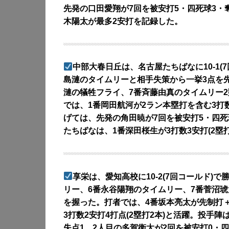
先発の口田愛翔が7回を被安打5・四死球3・
木陽太が最多2安打を記録した。
中部大春日丘は、名古屋たちばなに10-1(
島漣のタイムリーと相手失策から一挙3点を先
漣の犠牲フライ、7番斉藤由真のタイムリー2
では、1番岡田航河が2ラン本塁打を含む3打数
げては、先発の角田暁が7回を被安打5・四死
たちばなは、1番深田桜生が3打数3安打(2塁
享栄は、愛知高校に10-2(7回コールド)
リー、6番永谷陽翔のタイムリー、7番菅沼琥
を握った。打者では、4番坂本亮太が先制打＋
3打数2安打4打点(2塁打2本)と活躍。投手
失点1、2人目の多賀衛太が2回を被安打0・