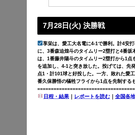
7月28日(火) 決勝戦
享栄は、愛工大名電に4-1で勝利。計4安打
に、3番森迫煌斗のタイムリー2塁打と4番坂
は、1番藤井陽斗のタイムリー2塁打から1点
を追加し、4-1と突き放した。投げては、先
点1・計101球と好投した。一方、敗れた愛
番久保勝悟の犠牲フライから1点を先制する
====================================
日程・結果
｜
レポートを読む
｜
全国各