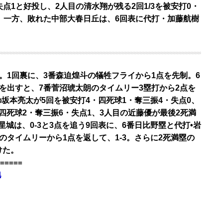
失点1と好投し、2人目の清水翔が残る2回1/3を被安打0・
。一方、敗れた中部大春日丘は、6回表に代打・加藤航樹
録。1回裏に、3番森迫煌斗の犠牲フライから1点を先制。6
を出すと、7番菅沼琥太朗のタイムリー3塁打から2点を
の坂本亮太が5回を被安打4・四死球1・奪三振4・失点0、
・四死球2・奪三振6・失点1、3人目の近藤優が最後2死満
城は、0-3と3点を追う9回表に、6番日比野塁と代打•岩
のタイムリーから1点を返して、1-3。さらに2死満塁の
けた。
=====
地