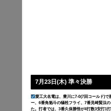
7月23日(木) 準々決勝
愛工大名電は、豊川に7-0(7回コールド)
ー、6番角魁斗の犠牲フライ、7番見崎賢汰
た。打者では、3番久保勝悟が4打数3安打1