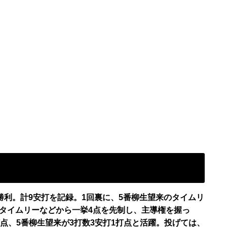
で勝利。計9安打を記録。1回裏に、5番柳生望来のタイムリ
のタイムリーなどから一挙4点を先制し、主導権を握っ
打点、5番柳生望来が3打数3安打1打点と活躍。投げては、