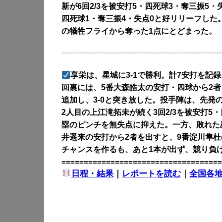
新が6回2/3を被安打5・四死球3・奪三振5・
四死球1・奪三振4・失点0と好リリーフした
の犠牲フライから奪った1点にとどまった。
享栄は、星城に3-1で勝利。計7安打を記
回裏には、5番大森皓太の安打・四球から2者
追加し、3-0と突き放した。投手陣は、先発
2人目の上江滝拓未が続く3回2/3を被安打5
塁のピンチを無失点に抑えた。一方、敗れた星
井遥来の安打から2者を出すと、9番淀川隼杜
チャンスを作るも、あと1本が出ず、競り負
====================================
日程・結果
｜
レポートを読む
｜
全国各