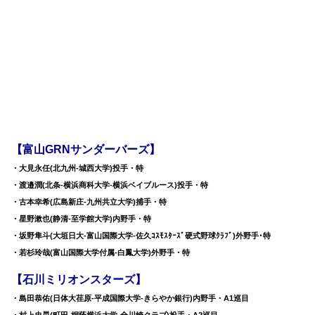
【富山GRNサンダーバーズ】
・大見永任(北九州-城西大学)投手・特
・渡邉潤(北条-横浜商科大学-横浜ベイブルース)投手・特
・古本幸希(広島新庄-九州共立大学)捕手・特
・星野漱也(静清-至学館大学)内野手・特
・坂野隼斗(大垣日大-富山国際大学-佐久ｺｽﾓｽﾀｰｽﾞ硬式野球ｸﾗﾌﾞ)外野手･特
・若杉玲哉(富山国際大学付属-白鳳大学)外野手・特
【石川ミリオンスターズ】
・島田恭佑(日体大荏原-平成国際大学-きらやか銀行)内野手・A1巡目