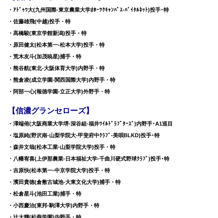
・ｱﾄﾞｩﾜ大(九州国際-東京農業大学ｵﾎｰﾂｸｷｬﾝﾊﾟｽ-ﾊﾞｲﾀﾙﾈｯﾄ)投手･特
・佐藤雄飛(中越)投手・特
・髙橋駿(東京学館新潟)投手・特
・原田健太(松本第一-松本大学)投手・特
・荒木友斗(加茂暁星)捕手・特
・熊谷航(東北-大阪体育大学)内野手・特
・熊倉凌(成立学園-関西国際大学)内野手・特
・阿部一心(報徳学園-立正大学)外野手・特
【信濃グランセローズ】
・澤端侑(大阪商業大学堺-深谷組-福井ﾜｲﾙﾄﾞﾗﾌﾟﾀｰｽﾞ)内野手･A1巡目
・塩原純(野沢南-山梨学院大-甲斐府中ｸﾗﾌﾞ-美唄BLKD)投手･特
・森井文哉(松本工業-山梨学院大学)投手・特
・八幡宥喜(上伊那農業-日本福祉大学-千曲川硬式野球ｸﾗﾌﾞ)投手･特
・吉原快(松本第一-中京学院大学)投手・特
・濱田貴徳(倉敷古城池-大東文化大学)捕手・特
・松倉星斗(池田工業)捕手・特
・小西慶治(東邦-駒澤大学)内野手・特
・辻大輝(松商学園)内野手・特