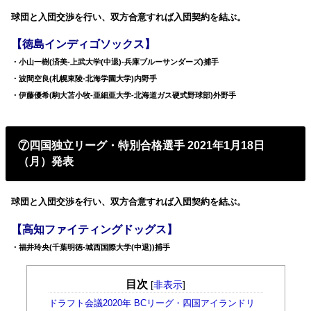
球団と入団交渉を行い、双方合意すれば入団契約を結ぶ。
【徳島インディゴソックス】
・小山一樹(済美-上武大学(中退)-兵庫ブルーサンダーズ)捕手
・波間空良(札幌東陵-北海学園大学)内野手
・伊藤優希(駒大苫小牧-亜細亜大学-北海道ガス硬式野球部)外野手
⑦四国独立リーグ・特別合格選手 2021年1月18日
（月）発表
球団と入団交渉を行い、双方合意すれば入団契約を結ぶ。
【高知ファイティングドッグス】
・福井玲央(千葉明徳-城西国際大学(中退))捕手
目次
[
非表示
]
ドラフト会議2020年 BCリーグ・四国アイランドリ