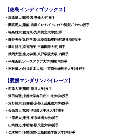
【徳島インディゴソックス】
・高原健大朗(崇徳-専修大学)投手
・間庭周人(飛龍-兵庫ﾌﾞﾙｰｻﾝﾀﾞｰｽ-ｵｾｱﾝ滋賀ﾌﾞﾗｯｸｽ)投手
・福島雄大(佐賀東-九州共立大学)投手
・藤谷勇介(延岡学園-三菱自動車岡崎(退社済))投手
・藤井裕斗(京都翔英-吉備国際大学)捕手
・武岡大聖(生光学園-八戸学院大学)内野手
・平尾蒼凱(ノースアジア大学明桜)内野手
・吉村慎之介(福井工大福井-京都先端科学大学)外野手
【愛媛マンダリンパイレーツ】
・西原大智(塔南-龍谷大学)投手
・沢田将聖(中部大学春日丘-中京大学)投手
・河野翔太(四條畷-京都工芸繊維大学)投手
・金高真大(広陵-IPU環太平洋大学)捕手
・上原虎太(東邦-東京経済大学)捕手
・山崎雅史(東明館-順天堂大学)捕手
・仁木敦司(下関国際-広島国際学院大学)内野手