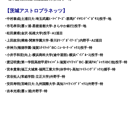
【茨城アストロプラネッツ】
･中村泰成(土浦日大-埼玉武蔵ﾋｰﾄﾍﾞｱｰｽﾞ-群馬ﾀﾞｲﾔﾓﾝﾄﾞﾍﾟｶﾞｻｽ)投手･地
･市毛孝宗(霞ヶ浦-星槎道都大学-きらやか銀行)投手･地
･松田康甫(金沢-拓殖大学)投手･A1巡目
･上田政宗(樟南-関東学園大学-香川ｵﾘｰﾌﾞｶﾞｲﾅｰｽﾞ)内野手･A2巡目
･井神力(報徳学園-滋賀ﾕﾅｲﾃｯﾄﾞBC-ﾆｭｰﾖｰｸ･ﾊﾞｯｸｽ)投手･特
･小井手和宏(向上-横浜商科大学(途中退部)-横浜ﾍﾞｲﾌﾞﾙｰｽ)投手･特
･渡辺明貴(第一学院高校甲府ｷｬﾝﾊﾟｽ-滋賀ﾕﾅｲﾃｯﾄﾞBC-新潟ｱﾙﾋﾞﾚｯｸｽBC他)投手･特
･宮本貴章(福工大城東-福岡工業大学(休学中)-高知ﾌｧｲﾃｨﾝｸﾞﾄﾞｯｸｽ)捕手･特
･宮谷拓人(常総学院-立正大学)外野手･特
･安田寿明(宮崎日大-九州国際大学-高知ﾌｧｲﾃｨﾝｸﾞﾄﾞｯｸｽ)外野手･特
･吉本光甫(霞ヶ浦)外野手･特