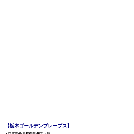
【栃木ゴールデンブレーブス】
・江原恭眞(鬼怒商業)投手・特