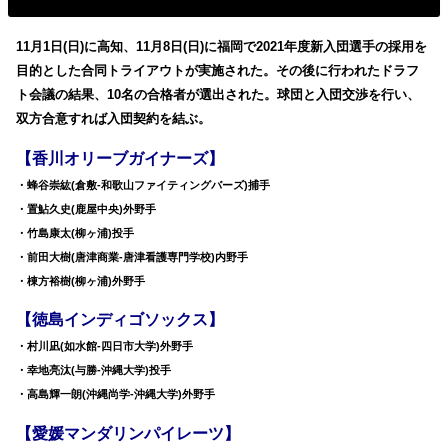
11月1日(日)に高知、11月8日(日)に福岡で2021年度新入団選手の採用を
目的とした合同トライアウトが実施された。その後に行われたドラフ
ト会議の結果、10名の合格者が選出された。球団と入団交渉を行い、
双方合意すれば入団契約を結ぶ。
【香川オリーブガイナーズ】
・蜂谷崇紘(倉敷-和歌山ファイティングバーズ)捕手
・置鮎久史(鹿屋中央)外野手
・竹島康太(柳ヶ浦)投手
・前田大樹(唐津商業-唐津看護専門学校)内野手
・棟方裕樹(柳ヶ浦)外野手
【徳島インディゴソックス】
・村川凪(如水館-四日市大学)外野手
・幸地亮汰(与勝-沖縄大学)投手
・高島輝一朗(沖縄尚学-沖縄大学)外野手
【愛媛マンダリンパイレーツ】