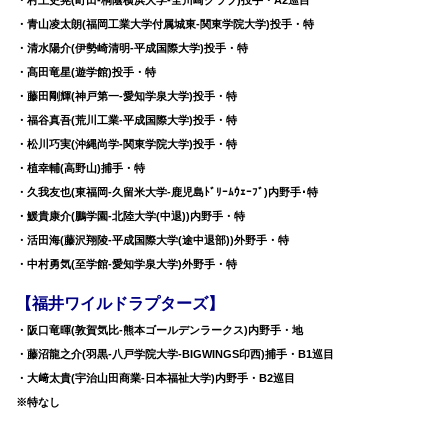
・村上史晃(町田-桐蔭横浜大学-全川崎クラブ)投手・A2巡目
・青山凌太朗(福岡工業大学付属城東-関東学院大学)投手・特
・清水陽介(伊勢崎清明-平成国際大学)投手・特
・髙田竜星(遊学館)投手・特
・藤田剛輝(神戸第一-愛知学泉大学)投手・特
・福谷真吾(荒川工業-平成国際大学)投手・特
・松川巧実(沖縄尚学-関東学院大学)投手・特
・植幸輔(高野山)捕手・特
・久我友也(東福岡-久留米大学-鹿児島ﾄﾞﾘｰﾑｳｪｰﾌﾞ)内野手･特
・鰀貴康介(鵬学園-北陸大学(中退))内野手・特
・活田海(藤沢翔陵-平成国際大学(途中退部))外野手・特
・中村勇気(至学館-愛知学泉大学)外野手・特
【福井ワイルドラプターズ】
・阪口竜暉(敦賀気比-熊本ゴールデンラークス)内野手・地
・藤沼龍之介(羽黒-八戸学院大学-BIGWINGS印西)捕手・B1巡目
・大﨑太貴(宇治山田商業-日本福祉大学)内野手・B2巡目
※特なし