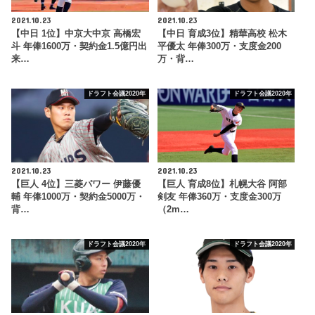
2021.10.23
2021.10.23
【中日 1位】中京大中京 高橋宏
【中日 育成3位】精華高校 松木
斗 年俸1600万・契約金1.5億円出
平優太 年俸300万・支度金200
来…
万・背…
ドラフト会議2020年
ドラフト会議2020年
2021.10.23
2021.10.23
【巨人 4位】三菱パワー 伊藤優
【巨人 育成8位】札幌大谷 阿部
輔 年俸1000万・契約金5000万・
剣友 年俸360万・支度金300万
背…
（2m…
ドラフト会議2020年
ドラフト会議2020年