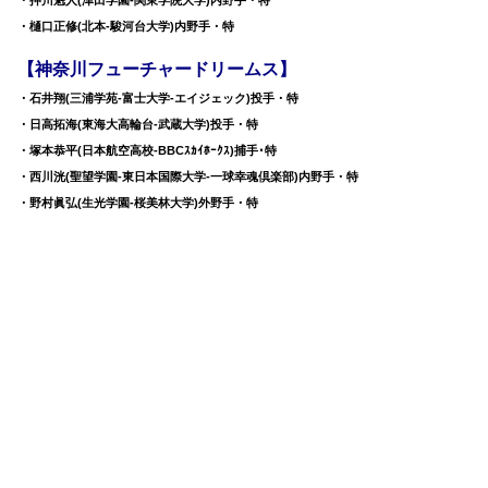
・押川魁人(津田学園-関東学院大学)内野手・特
・樋口正修(北本-駿河台大学)内野手・特
【神奈川フューチャードリームス】
・石井翔(三浦学苑-富士大学-エイジェック)投手・特
・日高拓海(東海大高輪台-武蔵大学)投手・特
・塚本恭平(日本航空高校-BBCｽｶｲﾎｰｸｽ)捕手･特
・西川洸(聖望学園-東日本国際大学-一球幸魂倶楽部)内野手・特
・野村眞弘(生光学園-桜美林大学)外野手・特