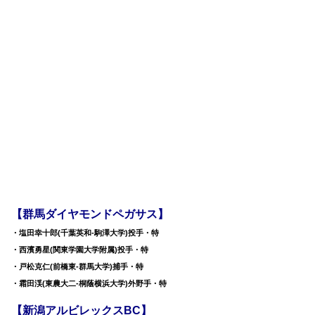
【群馬ダイヤモンドペガサス】
・塩田幸十郎(千葉英和-駒澤大学)投手・特
・西濱勇星(関東学園大学附属)投手・特
・戸松克仁(前橋東-群馬大学)捕手・特
・霜田渓(東農大二-桐蔭横浜大学)外野手・特
【新潟アルビレックスBC】