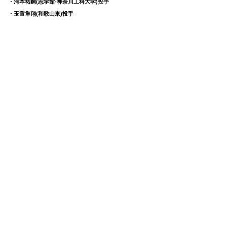
・河本祐嗣(志学館-神奈川工科大学)投手
・玉置隼翔(和歌山東)投手