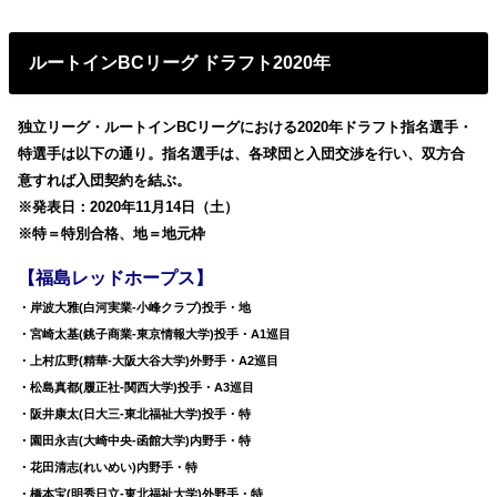
ルートインBCリーグ ドラフト2020年
独立リーグ・ルートインBCリーグにおける2020年ドラフト指名選手・
特選手は以下の通り。指名選手は、各球団と入団交渉を行い、双方合
意すれば入団契約を結ぶ。
※発表日：2020年11月14日（土）
※特＝特別合格、地＝地元枠
【福島レッドホープス】
・岸波大雅(白河実業-小峰クラブ)投手・地
・宮崎太基(銚子商業-東京情報大学)投手・A1巡目
・上村広野(精華-大阪大谷大学)外野手・A2巡目
・松島真都(履正社-関西大学)投手・A3巡目
・阪井康太(日大三-東北福祉大学)投手・特
・園田永吉(大崎中央-函館大学)内野手・特
・花田清志(れいめい)内野手・特
・橋本宝(明秀日立-東北福祉大学)外野手・特