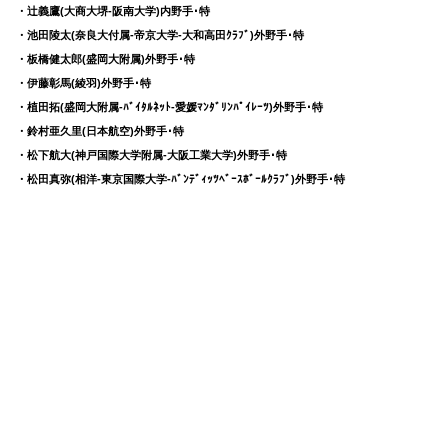
・辻義鷹(大商大堺-阪南大学)内野手･特
・池田陵太(奈良大付属-帝京大学-大和高田ｸﾗﾌﾞ)外野手･特
・板橋健太郎(盛岡大附属)外野手･特
・伊藤彰馬(綾羽)外野手･特
・植田拓(盛岡大附属-ﾊﾞｲﾀﾙﾈｯﾄ-愛媛ﾏﾝﾀﾞﾘﾝﾊﾟｲﾚｰﾂ)外野手･特
・鈴村亜久里(日本航空)外野手･特
・松下航大(神戸国際大学附属-大阪工業大学)外野手･特
・松田真弥(相洋-東京国際大学-ﾊﾞﾝﾃﾞｨｯﾂﾍﾞｰｽﾎﾞｰﾙｸﾗﾌﾞ)外野手･特