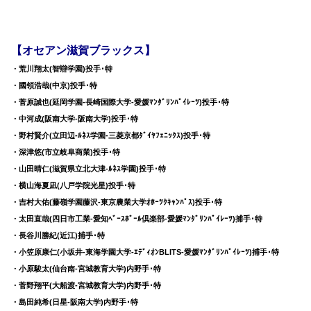
【オセアン滋賀ブラックス】
・荒川翔太(智辯学園)投手･特
・國領浩哉(中京)投手･特
・菅原誠也(延岡学園-長崎国際大学-愛媛ﾏﾝﾀﾞﾘﾝﾊﾟｲﾚｰﾂ)投手･特
・中河成(阪南大学-阪南大学)投手･特
・野村賢介(立田辺-ﾙﾈｽ学園-三菱京都ﾀﾞｲﾔﾌｪﾆｯｸｽ)投手･特
・深津悠(市立岐阜商業)投手･特
・山田晴仁(滋賀県立北大津-ﾙﾈｽ学園)投手･特
・横山海夏凪(八戸学院光星)投手･特
・吉村大佑(藤嶺学園藤沢-東京農業大学ｵﾎｰﾂｸｷｬﾝﾊﾟｽ)投手･特
・太田直哉(四日市工業-愛知ﾍﾞｰｽﾎﾞｰﾙ倶楽部-愛媛ﾏﾝﾀﾞﾘﾝﾊﾟｲﾚｰﾂ)捕手･特
・長谷川勝紀(近江)捕手･特
・小笠原康仁(小坂井-東海学園大学-ｴﾃﾞｨｵﾝBLITS-愛媛ﾏﾝﾀﾞﾘﾝﾊﾟｲﾚｰﾂ)捕手･特
・小原駿太(仙台南-宮城教育大学)内野手･特
・菅野翔平(大船渡-宮城教育大学)内野手･特
・島田純希(日星-阪南大学)内野手･特