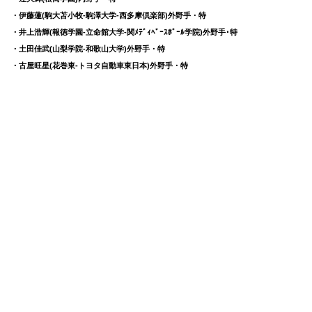
・伊藤蓮(駒大苫小牧-駒澤大学-西多摩倶楽部)外野手・特
・井上浩輝(報徳学園-立命館大学-関ﾒﾃﾞｨﾍﾞｰｽﾎﾞｰﾙ学院)外野手･特
・土田佳武(山梨学院-和歌山大学)外野手・特
・古屋旺星(花巻東-トヨタ自動車東日本)外野手・特