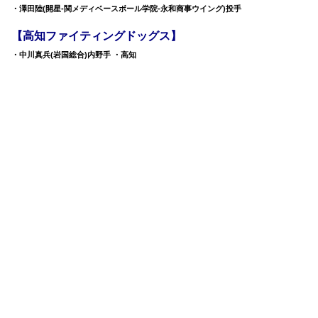
・澤田陸(開星-関メディベースボール学院-永和商事ウイング)投手
【高知ファイティングドッグス】
・中川真兵(岩国総合)内野手 ・高知