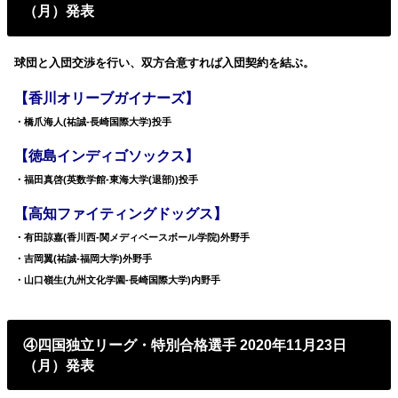
（月）発表
球団と入団交渉を行い、双方合意すれば入団契約を結ぶ。
【香川オリーブガイナーズ】
・橋爪海人(祐誠-長崎国際大学)投手
【徳島インディゴソックス】
・福田真啓(英数学館-東海大学(退部))投手
【高知ファイティングドッグス】
・有田諒嘉(香川西-関メディベースボール学院)外野手
・吉岡翼(祐誠-福岡大学)外野手
・山口嶺生(九州文化学園-長崎国際大学)内野手
④四国独立リーグ・特別合格選手 2020年11月23日
（月）発表