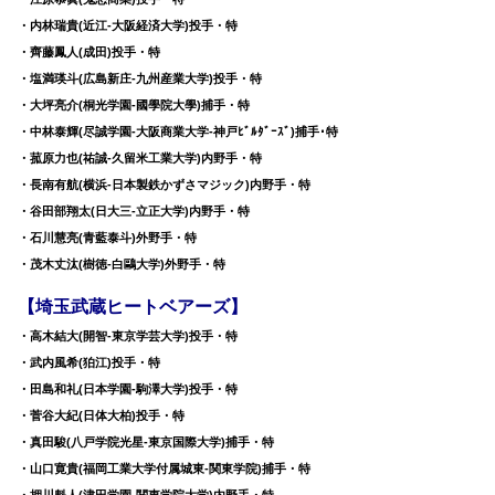
・内林瑞貴(近江-大阪経済大学)投手・特
・齊藤鳳人(成田)投手・特
・塩満瑛斗(広島新庄-九州産業大学)投手・特
・大坪亮介(桐光学園-國學院大學)捕手・特
・中林泰輝(尽誠学園-大阪商業大学-神戸ﾋﾞﾙﾀﾞｰｽﾞ)捕手･特
・菰原力也(祐誠-久留米工業大学)内野手・特
・長南有航(横浜-日本製鉄かずさマジック)内野手・特
・谷田部翔太(日大三-立正大学)内野手・特
・石川慧亮(青藍泰斗)外野手・特
・茂木丈汰(樹徳-白鷗大学)外野手・特
【埼玉武蔵ヒートベアーズ】
・高木結大(開智-東京学芸大学)投手・特
・武内風希(狛江)投手・特
・田島和礼(日本学園-駒澤大学)投手・特
・菅谷大紀(日体大柏)投手・特
・真田駿(八戸学院光星-東京国際大学)捕手・特
・山口寛貴(福岡工業大学付属城東-関東学院)捕手・特