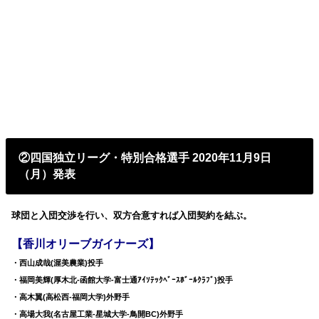
②四国独立リーグ・特別合格選手 2020年11月9日
（月）発表
球団と入団交渉を行い、双方合意すれば入団契約を結ぶ。
【香川オリーブガイナーズ】
・西山成哉(渥美農業)投手
・福岡美輝(厚木北-函館大学-富士通ｱｲｿﾃｯｸﾍﾞｰｽﾎﾞｰﾙｸﾗﾌﾞ)投手
・高木翼(高松西-福岡大学)外野手
・高場大我(名古屋工業-星城大学-鳥開BC)外野手