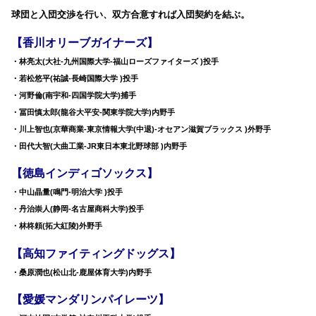
球団と入団交渉を行い、双方合意すれば入団契約を結ぶ。
【香川オリーブガイナーズ】
・林亮太(大社-九州国際大学-福山ローズファイターズ )投手
・若松悠平(祐誠-長崎国際大学 )投手
・河野倫(南宇和-四国学院大学)捕手
・冨田慎太郎(龍谷大平安-関東学院大学)内野手
・川上智也(京華商業-東京情報大学(中退)-オセアン滋賀ブラックス )外野手
・田代大智(大曲工業-JR東日本東北野球部 )内野手
【徳島インディゴソックス】
・中山晶量(鳴門-明治大学 )投手
・丹治崇人(静岡-名古屋商科大学)投手
・林柊頼(拓大紅陵)外野手
【高知ファイティングドッグス】
・桑原潤也(松山北-鹿屋体育大学)内野手
【愛媛マンダリンパイレーツ】