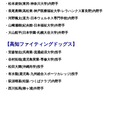
・松本凌弥(東邦-神奈川大学)内野手
・長尾勇輝(高松東-神戸医療福祉大学-レラハンクス富良野)内野手
・河野颯太(直方-日本ウェルネス専門学校)内野手
・山﨑瀬樹(紀央館-日本福祉大学)外野手
・大山航平(日本学園-札幌大谷大学)外野手
【高知ファイティングドッグス】
・宮森智志(呉商業-流通経済大学)投手
・谷村拓哉(鹿児島実業-専修大学)投手
・松田大輝(沖縄尚学)投手
・有水龍(鹿児島-九州総合スポーツカレッジ)投手
・荻須晴基(松阪-つくばクラブ)内野手
・西川拓馬(柳ヶ浦)外野手