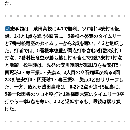
た。
志学館は、成田高校に4-3で勝利。ソロ計14安打を記
録。2-3と1点を追う6回表に、5番根本啓豊のタイムリー
と7番村松竜空のタイムリーから2点を奪い、4-3と逆転し
た。打者では、5番根本啓豊が同点打を含む5打数3安打1
打点、7番村松竜空が勝ち越し打を含む3打数3安打1打点
と活躍。投手陣は、先発の安川護朗が5回1/3を被安打5・
四死球0・奪三振1・失点3、2人目の立石翔暉が残る3回
2/3を被安打4・四死球1・奪三振3・失点0と好リリーフし
た。一方、敗れた成田高校は、0-2と2点を追う5回裏に、
5番一鍬田将のソロ本塁打と1番福島大駕のタイムリー3塁
打から一挙3点を奪い、3-2と逆転するも、最後は競り負
けた。