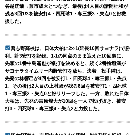
谷越洸哉→兼市成大とつなぎ、最後は4人目の諸岡杜和が
残る3回1/3を被安打4・四死球1・奪三振3・失点0と好救
援した。
習志野高校は、日体大柏に2x-1(延長10回サヨナラ)で勝
利。計3安打を記録。1-1の同点のまま迎えた10回裏に、
先頭の1番中島遥也が犠打を決めると、続く2番檜垣満が
サヨナラタイムリー内野安打を放ち、決着。投手陣は、
先発の林響己が4回を被安打1・四死球4・奪三振1・失点
1。その後は2人目の上村碧が残る6回を被安打1・四死球
1・奪三振2・失点0と好リリーフした。一方、敗れた日体
大柏は、先発の吉原煌大が10回を一人で投げ抜き、被安
打3・四死球9・奪三振4・失点2と力投した。