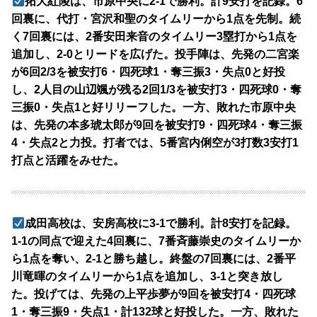
拓大紅陵は、市原中央に2-1で勝利。計9安打を記録。6
回裏に、代打・宮沢和聖のタイムリーから1点を先制。続
く7回裏には、2番安田来音のタイムリー3塁打から1点を
追加し、2-0とリードを広げた。投手陣は、先発の二宮楽
が6回2/3を被安打6・四死球1・奪三振3・失点0と好投
し、2人目の山辺颯が残る2回1/3を被安打3・四死球0・奪
三振0・失点1と好リリーフした。一方、敗れた市原中央
は、先発の本多琥太郎が9回を被安打9・四死球4・奪三振
4・失点2と力投。打者では、5番宮内俐空が3打数3安打1
打点と活躍をみせた。
成田高校は、安房高校に3-1で勝利。計8安打を記録。
1-1の同点で迎えた4回裏に、7番斉藤崇史のタイムリーか
ら1点を奪い、2-1と勝ち越し。終盤の7回裏には、2番平
川竜暉のタイムリーから1点を追加し、3-1と突き放し
た。投げては、先発の上平歩夢が9回を被安打4・四死球
1・奪三振9・失点1・計132球と好投した。一方、敗れた