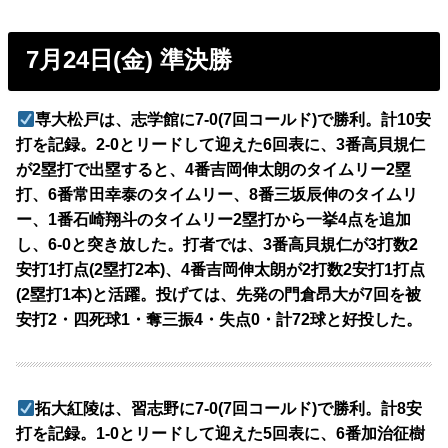
7月24日(金) 準決勝
専大松戸は、志学館に7-0(7回コールド)で勝利。計10安
打を記録。2-0とリードして迎えた6回表に、3番高貝規仁
が2塁打で出塁すると、4番吉岡伸太朗のタイムリー2塁
打、6番常田幸泰のタイムリー、8番三坂辰伸のタイムリ
ー、1番石崎翔斗のタイムリー2塁打から一挙4点を追加
し、6-0と突き放した。打者では、3番高貝規仁が3打数2
安打1打点(2塁打2本)、4番吉岡伸太朗が2打数2安打1打点
(2塁打1本)と活躍。投げては、先発の門倉昂大が7回を被
安打2・四死球1・奪三振4・失点0・計72球と好投した。
拓大紅陵は、習志野に7-0(7回コールド)で勝利。計8安
打を記録。1-0とリードして迎えた5回表に、6番加治征樹