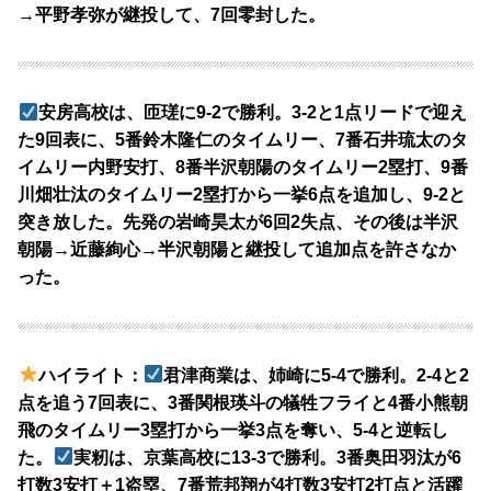
→平野孝弥が継投して、7回零封した。
安房高校は、匝瑳に9-2で勝利。3-2と1点リードで迎え
た9回表に、5番鈴木隆仁のタイムリー、7番石井琉太のタ
イムリー内野安打、8番半沢朝陽のタイムリー2塁打、9番
川畑壮汰のタイムリー2塁打から一挙6点を追加し、9-2と
突き放した。先発の岩崎昊太が6回2失点、その後は半沢
朝陽→近藤絢心→半沢朝陽と継投して追加点を許さなか
った。
ハイライト：
君津商業は、姉崎に5-4で勝利。2-4と2
点を追う7回表に、3番関根瑛斗の犠牲フライと4番小熊朝
飛のタイムリー3塁打から一挙3点を奪い、5-4と逆転し
た。
実籾は、京葉高校に13-3で勝利。3番奥田羽汰が6
打数3安打＋1盗塁、7番荒邦翔が4打数3安打2打点と活躍