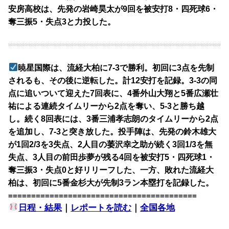
安房高校は、先発の岩崎昊太が9回を被安打8・四死球6・
奪三振5・失点3と力投した。
暁星国際は、流経大柏に7-3で勝利。初回に3点を先制
されるも、その後に逆転した。計12安打を記録。3-3の同
点に追いついて迎えた7回表に、4番外山大翔と5番広瀬壮
祐による連続タイムリーから2点を奪い、5-3と勝ち越
し。続く8回表には、3番三浦孝志朗のタイムリーから2点
を追加し、7-3と突き放した。投手陣は、先発の鈴木雄大
が1回2/3を3失点、2人目の萎沢幸之助が続く3回1/3を無
失点、3人目の前田歩夢が残る4回を被安打5・四死球1・
奪三振3・失点0と好リリーフした、一方、敗れた流経大
柏は、初回に5番金杉大が先制3ラン本塁打を記録した。
=========================================
日程・結果
｜
レポートを読む
｜
全国各地