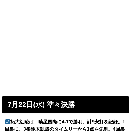
7月22日(水) 準々決勝
拓大紅陵は、暁星国際に4-1で勝利。計9安打を記録。1
回裏に、3番鈴木凱成のタイムリーから1点を先制。4回裏