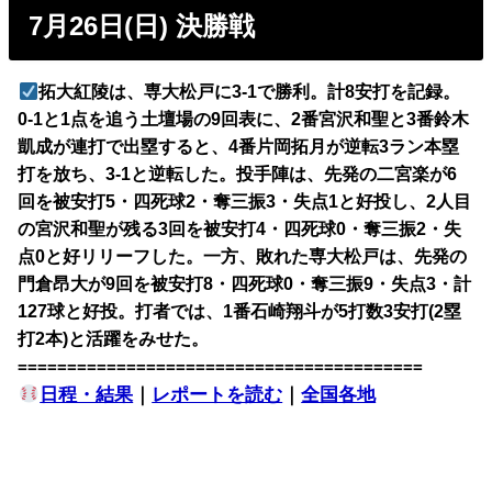
7月26日(日) 決勝戦
拓大紅陵は、専大松戸に3-1で勝利。計8安打を記録。
0-1と1点を追う土壇場の9回表に、2番宮沢和聖と3番鈴木
凱成が連打で出塁すると、4番片岡拓月が逆転3ラン本塁
打を放ち、3-1と逆転した。投手陣は、先発の二宮楽が6
回を被安打5・四死球2・奪三振3・失点1と好投し、2人目
の宮沢和聖が残る3回を被安打4・四死球0・奪三振2・失
点0と好リリーフした。一方、敗れた専大松戸は、先発の
門倉昂大が9回を被安打8・四死球0・奪三振9・失点3・計
127球と好投。打者では、1番石崎翔斗が5打数3安打(2塁
打2本)と活躍をみせた。
=========================================
日程・結果
｜
レポートを読む
｜
全国各地