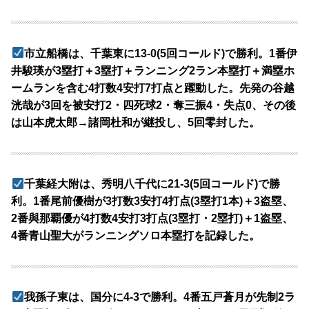
市立船橋は、千葉東に13-0(5回コールド)で勝利。1番伊
井駿瑛が3塁打＋3塁打＋ランニング2ラン本塁打＋満塁ホ
ームランを含む4打数4安打7打点と躍動した。先発の谷越
洸哉が3回を被安打2・四死球2・奪三振4・失点0、その後
は山本虎太郎→諸岡杜和が継投し、5回零封した。
千葉経大附は、秀明八千代に21-3(5回コールド)で勝
利。1番尾前優樹が3打数3安打4打点(3塁打1本)＋3盗塁、
2番與那覇優が4打数4安打3打点(3塁打・2塁打)＋1盗塁、
4番青山聖大がランニングソロ本塁打を記録した。
我孫子東は、国分に4-3で勝利。4番五戸蒼月が先制2ラ