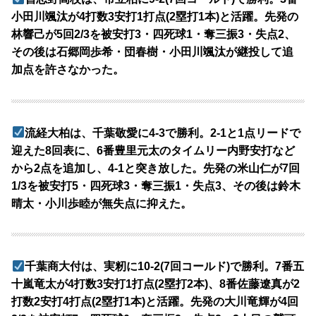
小田川颯汰が4打数3安打1打点(2塁打1本)と活躍。先発の
林響己が5回2/3を被安打3・四死球1・奪三振3・失点2、
その後は石郷岡歩希・団春樹・小田川颯汰が継投して追
加点を許さなかった。
流経大柏は、千葉敬愛に4-3で勝利。2-1と1点リードで
迎えた8回表に、6番豊里元太のタイムリー内野安打など
から2点を追加し、4-1と突き放した。先発の米山仁が7回
1/3を被安打5・四死球3・奪三振1・失点3、その後は鈴木
晴太・小川歩睦が無失点に抑えた。
千葉商大付は、実籾に10-2(7回コールド)で勝利。7番五
十嵐竜太が4打数3安打1打点(2塁打2本)、8番佐藤遼真が2
打数2安打4打点(2塁打1本)と活躍。先発の大川竜輝が4回