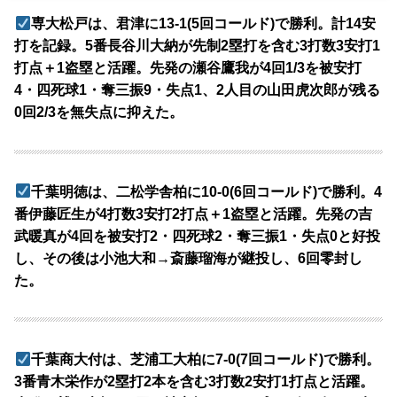
専大松戸は、君津に13-1(5回コールド)で勝利。計14安
打を記録。5番長谷川大納が先制2塁打を含む3打数3安打1
打点＋1盗塁と活躍。先発の瀬谷鷹我が4回1/3を被安打
4・四死球1・奪三振9・失点1、2人目の山田虎次郎が残る
0回2/3を無失点に抑えた。
千葉明徳は、二松学舎柏に10-0(6回コールド)で勝利。4
番伊藤匠生が4打数3安打2打点＋1盗塁と活躍。先発の吉
武暖真が4回を被安打2・四死球2・奪三振1・失点0と好投
し、その後は小池大和→斎藤瑠海が継投し、6回零封し
た。
千葉商大付は、芝浦工大柏に7-0(7回コールド)で勝利。
3番青木栄作が2塁打2本を含む3打数2安打1打点と活躍。