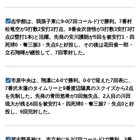
志学館は、我孫子東に9-0(7回コールド)で勝利。7番村
松竜空が3打数2安打2打点、8番金沢啓悟が3打数3安打3打
点(2塁打1本)と活躍。先発の安川護朗が5回を被安打1・四
死球0・奪三振3・失点0と好投し、その後は花田俊一郎・
立石翔暉が継投して、7回零封した。
市原中央は、翔凛に4-0で勝利。0-0で迎えた7回表に、
7番沢木蓮のタイムリーと9番渡辺陽真のスクイズから2点
を先制した。先発の青田悠希が3回無失点、2人目の川田
琉大が残る6回を被安打4・四死球0・奪三振7・失点0と好
投し、9回完封した。
習志野高校は、市立柏に9-2(7回コールド)で勝利。3番