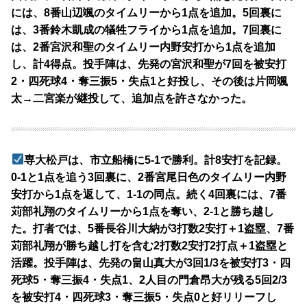
には、8番山辺颯のタイムリーから1点を追加。5回裏に
は、3番鈴木凱成の犠牲フライから1点を追加。7回裏に
は、2番宮沢和聖のタイムリー内野安打から1点を追加
し、計4得点。投手陣は、先発の宮沢和聖が7回を被安打
2・四死球4・奪三振5・失点1と好投し、その後は片岡颯
太→二宮楽が継投して、追加点を許さなかった。
専大松戸は、市立船橋に5-1で勝利。計8安打を記録。
0-1と1点を追う3回裏に、2番宮尾日色のタイムリー内野
安打から1点を返して、1-1の同点。続く4回裏には、7番
苅部礼翔のタイムリーから1点を奪い、2-1と勝ち越し
た。打者では、5番長谷川大納が3打数2安打＋1盗塁、7番
苅部礼翔が勝ち越し打を含む2打数2安打2打点＋1盗塁と
活躍。投手陣は、先発の畠山真大が3回1/3を被安打3・四
死球5・奪三振4・失点1、2人目の門倉昂大が残る5回2/3
を被安打4・四死球3・奪三振5・失点0と好リリーフし