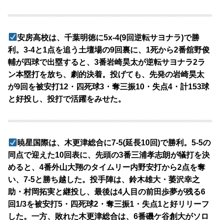
安房高校は、千葉明徳に5x-4(9回逆転サヨナラ)で勝
利。3-4と1点を追う土壇場の9回裏に、1死から2番舘野俊
輔が四球で出塁すると、3番岩崎昊太が逆転サヨナラ2ラ
ン本塁打を放ち、劇的決着。投げても、先発の岩崎昊太
が9回を被安打12・四死球3・奪三振10・失点4・計153球
と好投し、投打で活躍をみせた。
暁星国際は、木更津総合に7-5(延長10回)で勝利。5-5の
同点で迎えた10回表に、先頭の3番三浦孝志朗が犠打を決
めると、4番外山大翔のタイムリー内野安打から2点を奪
い、7-5と勝ち越した。投手陣は、鈴木雄大・萎沢幸之
助・村岡拓実と継投し、最後は4人目の前田歩夢が残る6
回1/3を被安打5・四死球2・奪三振1・失点1と好リリーフ
した。一方、敗れた木更津総合は、6番磯ケ谷創大がソロ