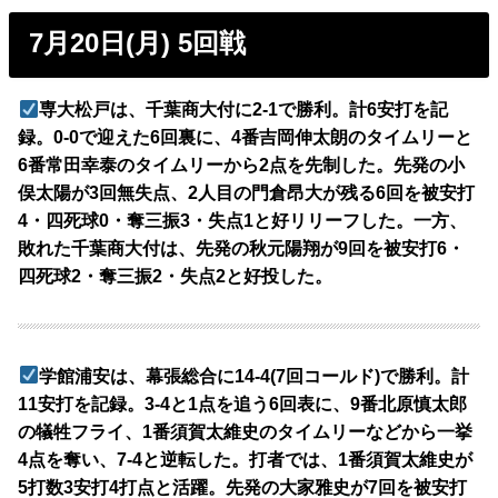
7月20日(月) 5回戦
専大松戸は、千葉商大付に2-1で勝利。計6安打を記
録。0-0で迎えた6回裏に、4番吉岡伸太朗のタイムリーと
6番常田幸泰のタイムリーから2点を先制した。先発の小
俣太陽が3回無失点、2人目の門倉昂大が残る6回を被安打
4・四死球0・奪三振3・失点1と好リリーフした。一方、
敗れた千葉商大付は、先発の秋元陽翔が9回を被安打6・
四死球2・奪三振2・失点2と好投した。
学館浦安は、幕張総合に14-4(7回コールド)で勝利。計
11安打を記録。3-4と1点を追う6回表に、9番北原慎太郎
の犠牲フライ、1番須賀太維史のタイムリーなどから一挙
4点を奪い、7-4と逆転した。打者では、1番須賀太維史が
5打数3安打4打点と活躍。先発の大家雅史が7回を被安打