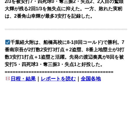
2/3を被安打7・四死球0・奪三振2・失点2、2人目の鷲頭
大輝が残る2回1/3を無失点に抑えた。一方、敗れた実籾
は、2番角山幸輝が最多3安打を記録した。
千葉経大附は、船橋高校に8-1(8回コールド)で勝利。7
番南宗吾が2打数2安打3打点＋2盗塁、8番上地塁士が3打
数3安打1打点＋1盗塁と活躍。先発の渡辺奏真が8回を被
安打5・四死球3・奪三振3・失点1と好投した。
=========================================
日程・結果
｜
レポートを読む
｜
全国各地