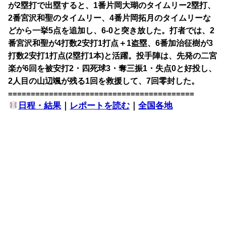
が2塁打で出塁すると、1番片岡大瑚のタイムリー2塁打、
2番宮沢和聖のタイムリー、4番片岡拓月のタイムリーな
どから一挙5点を追加し、6-0と突き放した。打者では、2
番宮沢和聖が4打数2安打1打点＋1盗塁、6番加治征樹が3
打数2安打1打点(2塁打1本)と活躍。投手陣は、先発の二宮
楽が6回を被安打2・四死球3・奪三振1・失点0と好投し、
2人目の山辺颯が残る1回を救援して、7回零封した。
=========================================
日程・結果
｜
レポートを読む
｜
全国各地