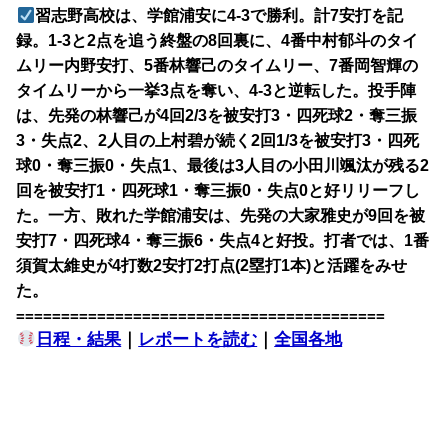
習志野高校は、学館浦安に4-3で勝利。計7安打を記
録。1-3と2点を追う終盤の8回裏に、4番中村郁斗のタイ
ムリー内野安打、5番林響己のタイムリー、7番岡智輝の
タイムリーから一挙3点を奪い、4-3と逆転した。投手陣
は、先発の林響己が4回2/3を被安打3・四死球2・奪三振
3・失点2、2人目の上村碧が続く2回1/3を被安打3・四死
球0・奪三振0・失点1、最後は3人目の小田川颯汰が残る2
回を被安打1・四死球1・奪三振0・失点0と好リリーフし
た。一方、敗れた学館浦安は、先発の大家雅史が9回を被
安打7・四死球4・奪三振6・失点4と好投。打者では、1番
須賀太維史が4打数2安打2打点(2塁打1本)と活躍をみせ
た。
=========================================
日程・結果
｜
レポートを読む
｜
全国各地