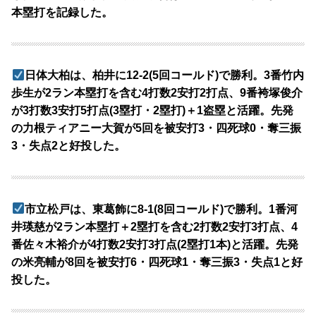
本塁打を記録した。
日体大柏は、柏井に12-2(5回コールド)で勝利。3番竹内
歩生が2ラン本塁打を含む4打数2安打2打点、9番袴塚俊介
が3打数3安打5打点(3塁打・2塁打)＋1盗塁と活躍。先発
の力根ティアニー大賀が5回を被安打3・四死球0・奪三振
3・失点2と好投した。
市立松戸は、東葛飾に8-1(8回コールド)で勝利。1番河
井瑛慈が2ラン本塁打＋2塁打を含む2打数2安打3打点、4
番佐々木裕介が4打数2安打3打点(2塁打1本)と活躍。先発
の米亮輔が8回を被安打6・四死球1・奪三振3・失点1と好
投した。