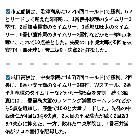
市立船橋は、君津商業に12-2(5回コールド)で勝利。6-2
とリードして迎えた5回裏に、1番伊井駿瑛のタイムリー3
塁打、2番加藤晨市のタイムリー、3番堀江旺太のタイム
リー、6番伊藤羚馬のタイムリー2塁打などから一挙6点を
奪い、これで10点差とした。先発の山本虎太郎が5回を被
安打4・四死球1・奪三振9・失点2と好投した。
成田高校は、中央学院に14-7(7回コールド)で勝利。2回
裏に、8番小安元輝のタイムリー2塁打、Wスチール、2番
平川竜暉のタイムリーなどから一挙5点を先制。続く3回
裏には、1番福島大駕のランニング満塁ホームランなどか
ら5点を追加し、序盤で10-0と大量リードした。先発の中
西優仁が4回1/3を6失点、2人目の平塚浩大が続く2回2/3
を1失点に抑えた。一方、敗れた中央学院は、1番石井諒
佑がソロ本塁打を記録した。