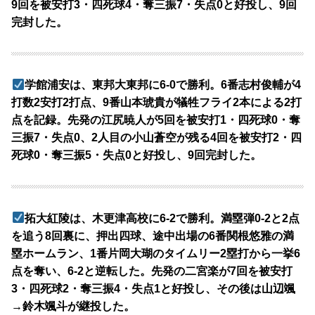
9回を被安打3・四死球4・奪三振7・失点0と好投し、9回
完封した。
学館浦安は、東邦大東邦に6-0で勝利。6番志村俊輔が4
打数2安打2打点、9番山本琥貴が犠牲フライ2本による2打
点を記録。先発の江尻暁人が5回を被安打1・四死球0・奪
三振7・失点0、2人目の小山蒼空が残る4回を被安打2・四
死球0・奪三振5・失点0と好投し、9回完封した。
拓大紅陵は、木更津高校に6-2で勝利。満塁弾0-2と2点
を追う8回裏に、押出四球、途中出場の6番関根悠雅の満
塁ホームラン、1番片岡大瑚のタイムリー2塁打から一挙6
点を奪い、6-2と逆転した。先発の二宮楽が7回を被安打
3・四死球2・奪三振4・失点1と好投し、その後は山辺颯
→鈴木颯斗が継投した。