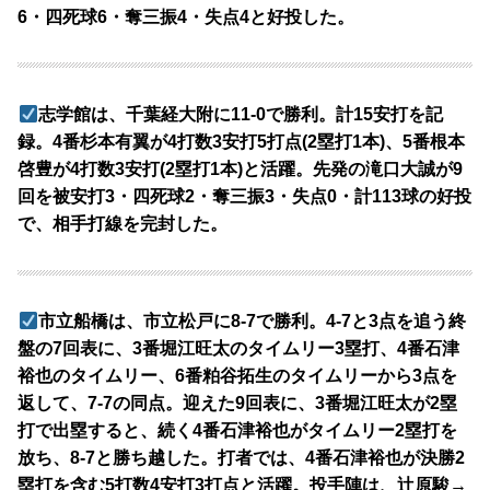
6・四死球6・奪三振4・失点4と好投した。
志学館は、千葉経大附に11-0で勝利。計15安打を記
録。4番杉本有翼が4打数3安打5打点(2塁打1本)、5番根本
啓豊が4打数3安打(2塁打1本)と活躍。先発の滝口大誠が9
回を被安打3・四死球2・奪三振3・失点0・計113球の好投
で、相手打線を完封した。
市立船橋は、市立松戸に8-7で勝利。4-7と3点を追う終
盤の7回表に、3番堀江旺太のタイムリー3塁打、4番石津
裕也のタイムリー、6番粕谷拓生のタイムリーから3点を
返して、7-7の同点。迎えた9回表に、3番堀江旺太が2塁
打で出塁すると、続く4番石津裕也がタイムリー2塁打を
放ち、8-7と勝ち越した。打者では、4番石津裕也が決勝2
塁打を含む5打数4安打3打点と活躍。投手陣は、辻原駿→