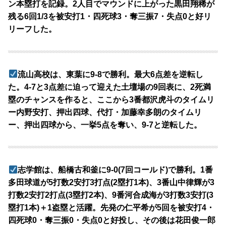
ン本塁打を記録。2人目でマウンドに上がった黒田翔稀が
残る6回1/3を被安打1・四死球3・奪三振7・失点0と好リ
リーフした。
流山高校は、東葉に9-8で勝利。最大6点差を逆転し
た。4-7と3点差に迫って迎えた土壇場の9回表に、2死満
塁のチャンスを作ると、ここから3番都沢虎斗のタイムリ
ー内野安打、押出四球、代打・加藤幸多朗のタイムリ
ー、押出四球から、一挙5点を奪い、9-7と逆転した。
志学館は、船橋古和釜に9-0(7回コールド)で勝利。1番
多田球道が5打数2安打3打点(2塁打1本)、3番山中律輝が3
打数2安打2打点(3塁打2本)、9番河合成海が3打数3安打(3
塁打1本)＋1盗塁と活躍。先発の仁平希が5回を被安打4・
四死球0・奪三振0・失点0と好投し、その後は花田俊一郎