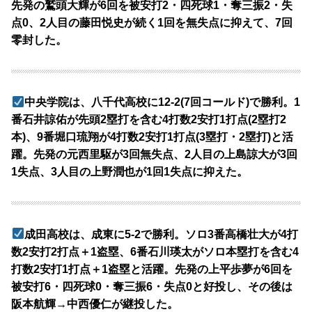
先発の鷲頭大輝が6回を被安打2・四死球1・奪三振2・失
点0、2人目の藤田悦史が続く1回を無失点に抑えて、7回
零封した。
中央学院は、八千代高校に12-2(7回コールド)で勝利。1
番石井諒佑が先頭2塁打を含む4打数2安打1打点(2塁打2
本)、9番堀口琉翔が4打数2安打1打点(3塁打・2塁打)と活
躍。先発の元西里駆が3回無失点、2人目の上島諒大が3回
1失点、3人目の上野潤也が1回1失点に抑えた。
成田高校は、成東に5-2で勝利。ソロ3番高橋壮大が4打
数2安打2打点＋1盗塁、6番石川瑛太がソロ本塁打を含む4
打数2安打1打点＋1盗塁と活躍。先発の上平歩夢が6回を
被安打6・四死球0・奪三振6・失点0と好投し、その後は
阪本航輝→中西優仁が継投した。