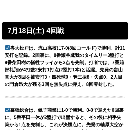
7月18日(土) 4回戦
専大松戸は、流山高校に7-0(8回コールド)で勝利。計11
安打を記録。2回裏に、8番瀬谷鷹我のタイムリー3塁打と
9番柴田樹の犠牲フライから3点を先制。打者では、7番苅
部礼翔が4打数2安打1打点(2塁打1本)と活躍。先発の畠山
真大が5回を被安打3・四死球0・奪三振8・失点0、2人目
の門倉昂大が残る3回を無失点に抑え、8回零封した。
幕張総合は、銚子商業に1-0で勝利。0-0で迎えた6回裏
に、5番平田一休が2塁打で出塁すると、その後に相手失
策から1点を先制し、これが決勝点に。先発の軸原大空が