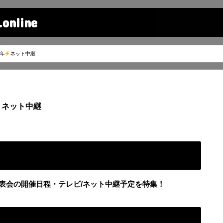
line
1年
ネット中継
ネット中継
発表会の開催日程・テレビ/ネット中継予定を特集！