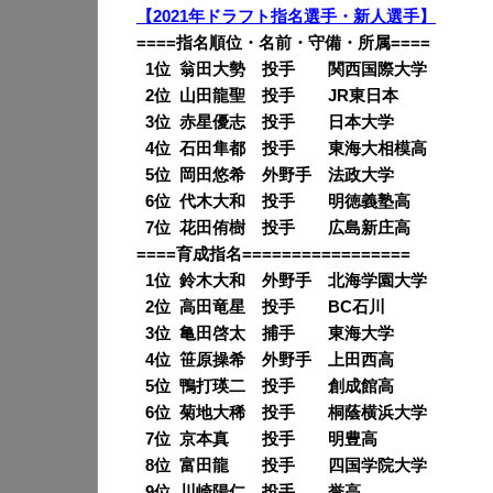
【2021年ドラフト指名選手・新人選手】
====指名順位・名前・守備・所属====
0
1位 翁田大勢 投手 関西国際大学
0
2位 山田龍聖 投手 JR東日本
0
3位 赤星優志 投手 日本大学
0
4位 石田隼都 投手 東海大相模高
0
5位 岡田悠希 外野手 法政大学
0
6位 代木大和 投手 明徳義塾高
0
7位 花田侑樹 投手 広島新庄高
====育成指名=================
0
1位 鈴木大和 外野手 北海学園大学
0
2位 高田竜星 投手 BC石川
0
3位 亀田啓太 捕手 東海大学
0
4位 笹原操希 外野手 上田西高
0
5位 鴨打瑛二 投手 創成館高
0
6位 菊地大稀 投手 桐蔭横浜大学
0
7位 京本真 投手 明豊高
0
8位 富田龍 投手 四国学院大学
0
9位 川崎陽仁 投手 誉高