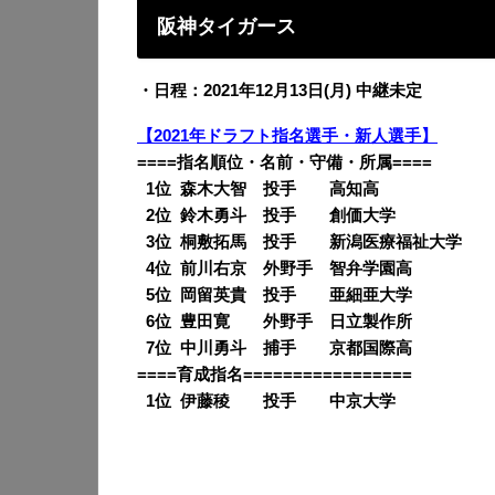
阪神タイガース
・日程：2021年12月13日(月) 中継未定
【2021年ドラフト指名選手・新人選手】
====指名順位・名前・守備・所属====
0
1位 森木大智 投手 高知高
0
2位 鈴木勇斗 投手 創価大学
0
3位 桐敷拓馬 投手 新潟医療福祉大学
0
4位 前川右京 外野手 智弁学園高
0
5位 岡留英貴 投手 亜細亜大学
0
6位 豊田寛 外野手 日立製作所
0
7位 中川勇斗 捕手 京都国際高
====育成指名=================
0
1位 伊藤稜 投手 中京大学