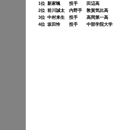
0
1位 新家颯 投手 田辺高
0
2位 前川誠太 内野手 敦賀気比高
0
3位 中村来生 投手 高岡第一高
0
4位 坂田怜 投手 中部学院大学