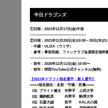
中日ドラゴンズ
①日程：2021年12月17日(金)午前
———————————————–
②日程：2021年12月29日(水)10:00～30日(木)23
・中継：ULIZA（ウリザ）
・参考：事前収録、ファンクラブ会員限定無料
———————————————–
・前年：2020年12月11日(金) 10:00〜
・前年：球団YouTube公式チャンネル(無料)
【2021年ドラフト指名選手・新人選手】
====指名順位・名前・守備・所属====
0
1位 ブライト健太 外野手 上武大学
0
2位 鵜飼航丞 外野手 駒澤大学
0
3位 石森大誠 投手 KAL火の国
0
4位 味谷大誠 捕手 花咲徳栄高