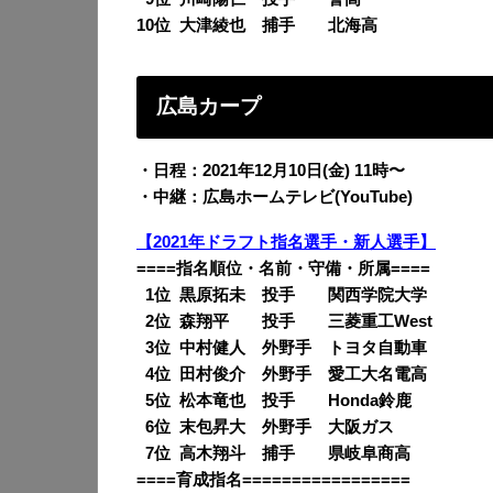
10位 大津綾也 捕手 北海高
広島カープ
・日程：2021年12月10日(金) 11時〜
・中継：広島ホームテレビ(YouTube)
【2021年ドラフト指名選手・新人選手】
====指名順位・名前・守備・所属====
0
1位 黒原拓未 投手 関西学院大学
0
2位 森翔平 投手 三菱重工West
0
3位 中村健人 外野手 トヨタ自動車
0
4位 田村俊介 外野手 愛工大名電高
0
5位 松本竜也 投手 Honda鈴鹿
0
6位 末包昇大 外野手 大阪ガス
0
7位 高木翔斗 捕手 県岐阜商高
====育成指名=================