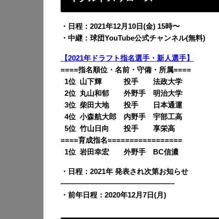
・日程：2021年12月10日(金) 15時〜
・中継：球団YouTube公式チャンネル(無料)
【2021年ドラフト指名選手・新人選手】
====指名順位・名前・守備・所属====
0
1位 山下輝 投手 法政大学
0
2位 丸山和郁 外野手 明治大学
0
3位 柴田大地 投手 日本通運
0
4位 小森航大郎 内野手 宇部工高
0
5位 竹山日向 投手 享栄高
====育成指名=================
0
1位 岩田幸宏 外野手 BC信濃
・日程：2021年 発表され次第お知らせ
———————————————–
・前年日程：2020年12月7日(月)