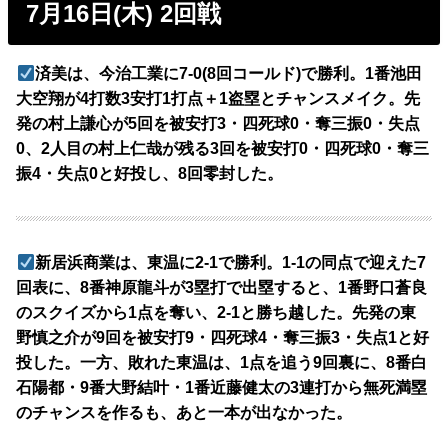
7月16日(木) 2回戦
済美は、今治工業に7-0(8回コールド)で勝利。1番池田
大空翔が4打数3安打1打点＋1盗塁とチャンスメイク。先
発の村上謙心が5回を被安打3・四死球0・奪三振0・失点
0、2人目の村上仁哉が残る3回を被安打0・四死球0・奪三
振4・失点0と好投し、8回零封した。
新居浜商業は、東温に2-1で勝利。1-1の同点で迎えた7
回表に、8番神原龍斗が3塁打で出塁すると、1番野口蒼良
のスクイズから1点を奪い、2-1と勝ち越した。先発の東
野慎之介が9回を被安打9・四死球4・奪三振3・失点1と好
投した。一方、敗れた東温は、1点を追う9回裏に、8番白
石陽都・9番大野結叶・1番近藤健太の3連打から無死満塁
のチャンスを作るも、あと一本が出なかった。