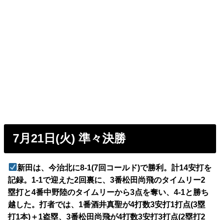
7月21日(火) 準々決勝
新田は、今治北に8-1(7回コールド)で勝利。計14安打を
記録。1-1で迎えた2回裏に、3番松田尚飛のタイムリー2
塁打と4番中野陸のタイムリーから3点を奪い、4-1と勝ち
越した。打者では、1番酒井真聖が4打数3安打1打点(3塁
打1本)＋1盗塁、3番松田尚飛が4打数3安打3打点(2塁打2