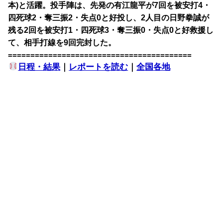
本)と活躍。投手陣は、先発の有江龍平が7回を被安打4・
四死球2・奪三振2・失点0と好投し、2人目の日野拳誠が
残る2回を被安打1・四死球3・奪三振0・失点0と好救援し
て、相手打線を9回完封した。
=========================================
日程・結果
｜
レポートを読む
｜
全国各地