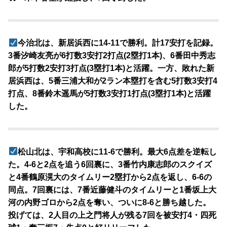
今治北は、新居浜西に14-11で勝利。計17安打を記録。
3番汐崎友亮が6打数3安打2打点(2塁打1本)、6番田中秀志
郎が5打数2安打3打点(3塁打1本)と活躍。一方、敗れた新
居浜西は、5番三浦大和が2ラン本塁打を含む5打数3安打4
打点、8番鈴木遥馬が5打数3安打1打点(3塁打1本)と活躍
した。
松山北は、宇和高校に11-6で勝利。最大6点差を逆転し
た。4-6と2点を追う6回裏に、3番竹内康志郎のスクイズ
と4番鶴原滉大のタイムリー2塁打から2点を返し、6-6の
同点。7回裏には、7番近藤健斗のタイムリーと1番坂上大
河の内野ゴロから2点を奪い、ついに8-6と勝ち越した。
投げては、2人目の上之門将人が残る7回を被安打4・四死