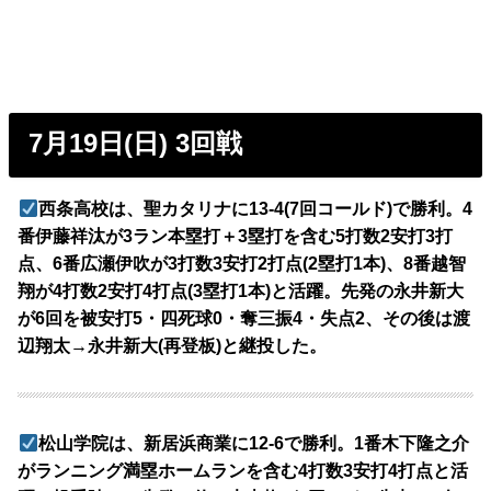
7月19日(日) 3回戦
西条高校は、聖カタリナに13-4(7回コールド)で勝利。4
番伊藤祥汰が3ラン本塁打＋3塁打を含む5打数2安打3打
点、6番広瀬伊吹が3打数3安打2打点(2塁打1本)、8番越智
翔が4打数2安打4打点(3塁打1本)と活躍。先発の永井新大
が6回を被安打5・四死球0・奪三振4・失点2、その後は渡
辺翔太→永井新大(再登板)と継投した。
松山学院は、新居浜商業に12-6で勝利。1番木下隆之介
がランニング満塁ホームランを含む4打数3安打4打点と活