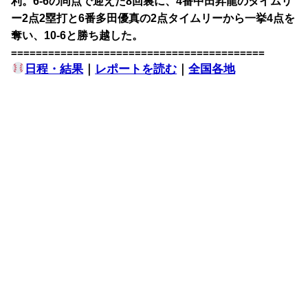
利。6-6の同点で迎えた8回裏に、4番中田昇龍のタイムリ
ー2点2塁打と6番多田優真の2点タイムリーから一挙4点を
奪い、10-6と勝ち越した。
=========================================
日程・結果
｜
レポートを読む
｜
全国各地