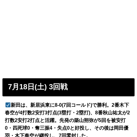
7月18日(土) 3回戦
新田は、新居浜東に8-0(7回コールド)で勝利。2番木下
春空が4打数2安打3打点(3塁打・2塁打)、8番秋山祐太が2
打数2安打2打点と活躍。先発の築山朔弥が5回を被安打
0・四死球0・奪三振4・失点0と好投し、その後は岡田優
羽・木下春空が継投し、7回零封した。