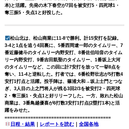
本)と活躍。先発の木下春空が7回を被安打5・四死球1・
奪三振5・失点1と好投した。
松山北は、松山商業に11-8で勝利。計15安打を記録。
3-4と1点を追う4回裏に、5番西岡遼一郎のタイムリー、7
番近藤健斗のタイムリー内野安打、8番佐伯珀音のタイム
リー内野安打、9番吉田凱聖のタイムリー、1番坂上大河
のタイムリーなど、この回に計7安打を放って一挙8点を
奪い、11-4と逆転した。打者では、6番松野壮志が5打数4
安打1打点と活躍。投手陣は、篠浦大和→坂上士門とつな
ぎ、3人目の上之門将人が残る3回2/3を被安打2・四死球
2・奪三振1・失点1と好リリーフした。一方、敗れた松山
商業は、3番鳥越優喜が6打数3安打1打点(2塁打1本)と活
躍をみせた。
=========================================
日程・結果
｜
レポートを読む
｜
全国各地