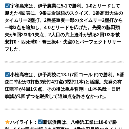
宇和島東は、伊予農業に5-1で勝利。1-0とリードして
迎えた4回表に、9番古岩誠梧のスクイズ、1番高田大生の
タイムリー2塁打、2番盛重奏一郎のタイムリー2塁打から
一挙3点を追加し、4-0とリードを広げた。先発の脇田翔
矢が6回2/3を1失点、2人目の片上遼斗が残る2回1/3を被
安打0・四死球0・奪三振4・失点0とパーフェクトリリー
フした。
小松高校は、伊予高校に13-1(7回コールド)で勝利。5番
森口幸紀が3打数3安打4打点(3塁打1本)と活躍。先発の有
江龍平が4回1失点、その後は亀井哲翔・山本晃哉・日野
拳誠が1回ずつを継投して追加点を許さなかった。
ハイライト：
新居浜西は、八幡浜工業に10-6で勝