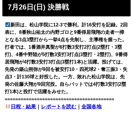
7月26日(日) 決勝戦
新田は、松山学院に12-3で勝利。計16安打を記録。2回
表に、8番秋山祐太の内野ゴロと9番得居飛翔の走者一掃
となる3点3塁打から一挙4点を先制し、主導権を握った。
打者では、1番酒井真聖が6打数3安打2打点(2塁打・3塁
打)、4番中野陸が5打数3安打3打点(3塁打・2塁打)、9番得
居飛翔が4打数3安打3打点(3塁打1本)と活躍。投げては、
先発の築山朔弥が9回を被安打10・四死球2・奪三振3・失
点3・計130球と好投した。一方、敗れた松山学院は、先
発の佐藤大翔が9回完投。自らバットでは4打数3安打(2塁
打1本)と投打で活躍をみせた。
=========================================
日程・結果
｜
レポートを読む
｜
全国各地