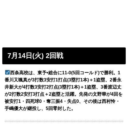
7月14日(火) 2回戦
西条高校は、東予•総合に11-0(5回コールド)で勝利。1
番川又颯真が3打数3安打1打点(3塁打1本)＋1盗塁、2番永
井新大が4打数3安打2打点(3塁打1本)＋1盗塁、3番渡辺丈
が2打数2安打3打点＋2盗塁と活躍。先発の文野華が4回を
被安打1・四死球0・奪三振4・失点0、その後は西村怜・
手嶋優大が継投し、5回零封した。