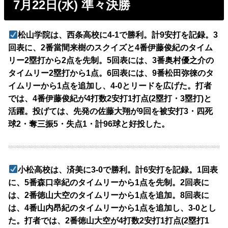
7月22日(水) 準々決勝
松山学院は、西条高校に4-1で勝利。計9安打を記録。3
回表に、2番當間来樹のスクイズと4番伊藤俊紀のタイム
リー2塁打から2点を先制。5回表には、3番奥村優之介の
タイムリー2塁打から1点。6回表には、9番松田弥徠のタ
イムリーから1点を追加し、4-0とリードを広げた。打者
では、4番伊藤俊紀が4打数2安打1打点(2塁打・3塁打)と
活躍。投げては、先発の佐藤大翔が9回を被安打3・四死
球2・奪三振5・失点1・計96球と好投した。
小松高校は、済美に3-0で勝利。計6安打を記録。1回表
に、5番森口幸紀のタイムリーから1点を先制。2回表に
は、2番徳山大空のタイムリーから1点を追加。8回表に
は、4番山内昂紀のタイムリーから1点を追加し、3-0とし
た。打者では、2番徳山大空が4打数2安打1打点(2塁打1