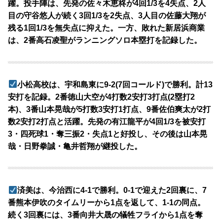
躍。投手陣は、先発の佐々木恵柊が4回1/3を4失点、2人
目の守谷悠人が続く3回1/3を2失点、3人目の佐藤大翔が
残る1回1/3を無失点に抑えた。一方、敗れた新居浜商業
は、2番高石凌聖がランニングソロ本塁打を記録した。
小松高校は、宇和島東に9-2(7回コールド)で勝利。計13
安打を記録。2番徳山大空が4打数2安打3打点(2塁打2
本)、3番山本晃哉が5打数3安打1打点、9番佐伯爽太が2打
数2安打2打点と活躍。先発の有江龍平が4回1/3を被安打
3・四死球1・奪三振2・失点1と好投し、その後は山本晃
哉・日野拳誠・亀井哲翔が継投した。
済美は、今治西に4-1で勝利。0-1で迎えた2回裏に、7
番熊本伊吹のタイムリーから1点を返して、1-1の同点。
続く3回裏には、3番向井大晟の犠牲フライから1点を奪