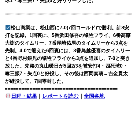
球1・奪三振7・失点0と好リリーフした。
松山商業は、松山西に7-0(7回コールド)で勝利。計8安
打を記録。1回裏に、5番浜田修吾の犠牲フライ、6番高藤
大樹のタイムリー、7番尾崎佑馬のタイムリーから3点を
先制。4-0で迎えた6回裏には、3番鳥越優喜のタイムリー
と4番野村銀児の犠牲フライから3点を追加し、7-0と突き
放した。先発の丸山暖日が5回2/3を被安打4・四死球0・
奪三振7・失点0と好投し、その後は西岡奏萌→吉金貫太
が継投して、7回零封した。
=========================================
日程・結果
｜
レポートを読む
｜
全国各地