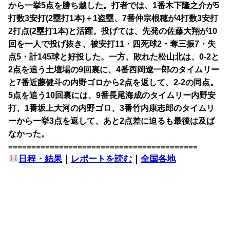
から一挙5点を勝ち越した。打者では、1番木下隆之介が5
打数3安打(2塁打1本)＋1盗塁、7番仲宗根穂が4打数3安打
2打点(2塁打1本)と活躍。投げては、先発の佐藤大翔が10
回を一人で投げ抜き、被安打11・四死球2・奪三振7・失
点5・計145球と好投した。一方、敗れた松山北は、0-2と
2点を追う土壇場の9回裏に、4番西岡遼一郎のタイムリー
と7番近藤健斗の内野ゴロから2点を返して、2-2の同点。
5点を追う10回裏には、9番長尾海成のタイムリー内野安
打、1番坂上大河の内野ゴロ、3番竹内康志郎のタイムリ
ーから一挙3点を返して、あと2点差に迫るも最後は及ば
なかった。
=========================================
日程・結果
｜
レポートを読む
｜
全国各地