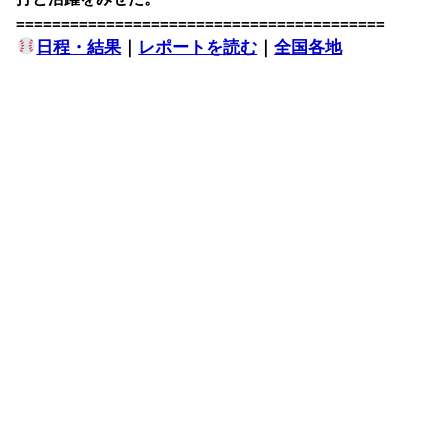
=========================================
日程・結果
｜
レポートを読む
｜
全国各地