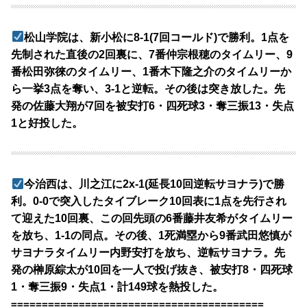
松山学院は、新小松に8-1(7回コールド)で勝利。1点を
先制された直後の2回裏に、7番仲宗根穂のタイムリー、9
番松田弥徠のタイムリー、1番木下隆之介のタイムリーか
ら一挙3点を奪い、3-1と逆転。その後は突き放した。先
発の佐藤大翔が7回を被安打6・四死球3・奪三振13・失点
1と好投した。
今治西は、川之江に2x-1(延長10回逆転サヨナラ)で勝
利。0-0で突入したタイブレーク10回表に1点を先行され
て迎えた10回裏、この回先頭の6番藤井友希がタイムリー
を放ち、1-1の同点。その後、1死満塁から9番武田悠慎が
サヨナラタイムリー内野安打を放ち、逆転サヨナラ。先
発の榊原綜太が10回を一人で投げ抜き、被安打8・四死球
1・奪三振9・失点1・計149球を熱投した。
=========================================