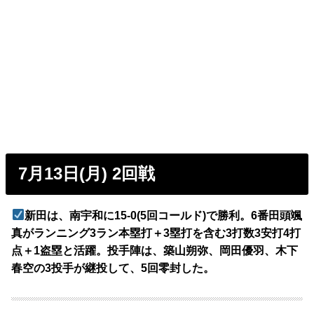
7月13日(月) 2回戦
新田は、南宇和に15-0(5回コールド)で勝利。6番田頭颯
真がランニング3ラン本塁打＋3塁打を含む3打数3安打4打
点＋1盗塁と活躍。投手陣は、築山朔弥、岡田優羽、木下
春空の3投手が継投して、5回零封した。