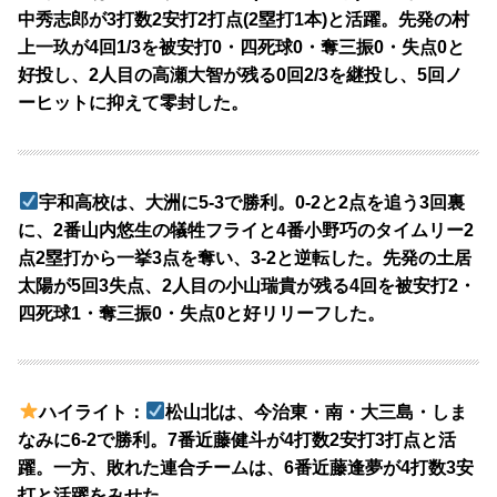
中秀志郎が3打数2安打2打点(2塁打1本)と活躍。先発の村
上一玖が4回1/3を被安打0・四死球0・奪三振0・失点0と
好投し、2人目の高瀬大智が残る0回2/3を継投し、5回ノ
ーヒットに抑えて零封した。
宇和高校は、大洲に5-3で勝利。0-2と2点を追う3回裏
に、2番山内悠生の犠牲フライと4番小野巧のタイムリー2
点2塁打から一挙3点を奪い、3-2と逆転した。先発の土居
太陽が5回3失点、2人目の小山瑞貴が残る4回を被安打2・
四死球1・奪三振0・失点0と好リリーフした。
ハイライト：
松山北は、今治東・南・大三島・しま
なみに6-2で勝利。7番近藤健斗が4打数2安打3打点と活
躍。一方、敗れた連合チームは、6番近藤逢夢が4打数3安
打と活躍をみせた。