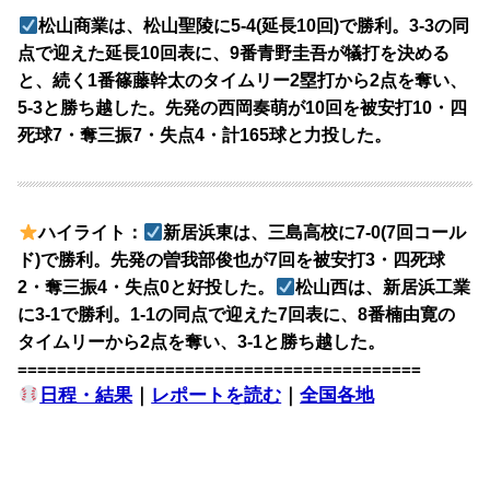
松山商業は、松山聖陵に5-4(延長10回)で勝利。3-3の同
点で迎えた延長10回表に、9番青野圭吾が犠打を決める
と、続く1番篠藤幹太のタイムリー2塁打から2点を奪い、
5-3と勝ち越した。先発の西岡奏萌が10回を被安打10・四
死球7・奪三振7・失点4・計165球と力投した。
ハイライト：
新居浜東は、三島高校に7-0(7回コール
ド)で勝利。先発の曽我部俊也が7回を被安打3・四死球
2・奪三振4・失点0と好投した。
松山西は、新居浜工業
に3-1で勝利。1-1の同点で迎えた7回表に、8番楠由寛の
タイムリーから2点を奪い、3-1と勝ち越した。
=========================================
日程・結果
｜
レポートを読む
｜
全国各地