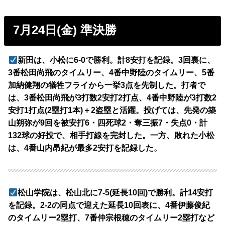
7月24日(金) 準決勝
新田は、小松に6-0で勝利。計8安打を記録。3回裏に、
3番松田尚飛のタイムリー、4番中野陸のタイムリー、5番
加納健翔の犠牲フライから一挙3点を先制した。打者で
は、3番松田尚飛が3打数2安打2打点、4番中野陸が3打数2
安打1打点(2塁打1本)＋2盗塁と活躍。投げては、先発の築
山朔弥が9回を被安打6・四死球2・奪三振7・失点0・計
132球の好投で、相手打線を完封した。一方、敗れた小松
は、4番山内昂紀が最多2安打を記録した。
松山学院は、松山北に7-5(延長10回)で勝利。計14安打
を記録。2-2の同点で迎えた延長10回表に、4番伊藤俊紀
のタイムリー2塁打、7番仲宗根穂のタイムリー2塁打など