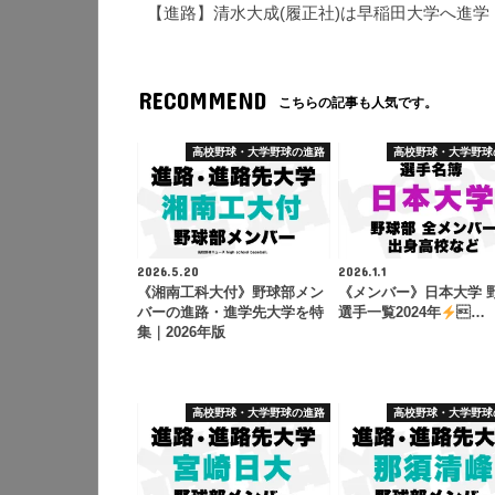
【進路】清水大成(履正社)は早稲田大学へ進
RECOMMEND
こちらの記事も人気です。
高校野球・大学野球の進路
高校野球・大学野球
2026.5.20
2026.1.1
《湘南工科大付》野球部メン
《メンバー》日本大学 
バーの進路・進学先大学を特
選手一覧2024年
…
集｜2026年版
高校野球・大学野球の進路
高校野球・大学野球