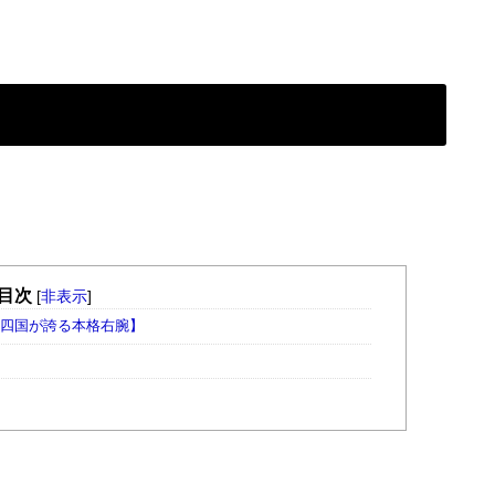
目次
[
非表示
]
【四国が誇る本格右腕】