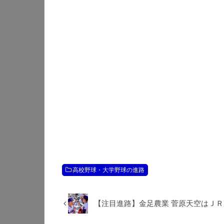
高校野球・大学野球の進路
【注目進路】金足農業 菅原天空はＪ