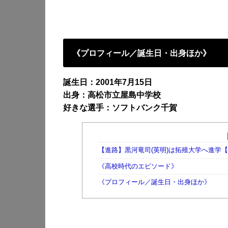
《プロフィール／誕生日・出身ほか》
誕生日：2001年7月15日
出身：高松市立屋島中学校
好きな選手：ソフトバンク千賀
【進路】黒河竜司(英明)は拓殖大学へ進学
《高校時代のエピソード》
《プロフィール／誕生日・出身ほか》