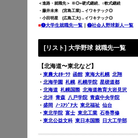
＜進路・就職先＞ ※◎=硬式継続、○軟式継続
・藤井未来 (宮島工業)→イワキテック◎
・小田明星 (広島工大)→イワキテック◎
■
❶大学生就職先一覧
｜
❷社会人野球新人一覧
[リスト] 大学野球 就職先一覧
【北海道〜東北など】
・
東農大ｵﾎｰﾂｸ
函館
東海大札幌
北翔
・
北海学園
札幌
札幌学院
星槎道都
・
北海道
札幌国際
北海道教育大岩見沢
・
北洋
青森
八戸学院
青森中央学院
・
盛岡
ﾉｰｽｱｼﾞｱ大
東北福祉
仙台
・
東北学院
富士
東北工業
石巻専修
・
東北公益文科
東日本国際
日大工学部