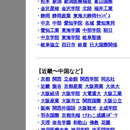
・
松本
新潟
新潟医療福祉
富山国際
・
金沢星稜
金沢学院
北陸
福井工業
・
静岡
静岡産業
東海大静岡ｷｬﾝﾊﾟｽ
・
中京
中部
愛知学院
名城
愛知東邦
・
愛知工業
東海学園
中部学院
朝日
・
中京学院
東海学院
岐阜聖徳
・
岐阜協立
四日市
鈴鹿
日大国際関係
【近畿〜中国など】
・
京都
関西
立命館
関西学院
同志社
・
近畿
龍谷
京都産業
大阪商業
大体大
・
大阪経済
大阪学院
大電通大
大阪工業
・
大阪産業
大阪市立
関西国際
大阪公立
・
阪南
関西外国語
大阪観光
太成学院
・
羽衣国際
京都先端
びわこ成蹊ｽﾎﾟｰﾂ
・
天理
奈良学園
和歌山
佛教
花園
・
神戸医療未来
神戸学院
追手門学院