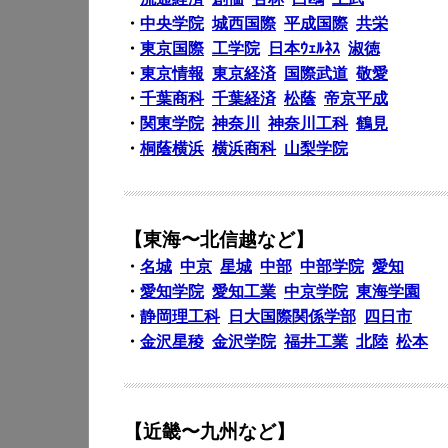
・
中央学院
城西国際
平成国際
共栄
・
東京国際
工学院
日本ｳｪﾙﾈｽ
淑徳
・
東京情報
東京経済
国際武道
敬愛
・
千葉商科
千葉経済
松蔭
帝京平成
・
関東学院
神奈川
神奈川工科
鶴見
・
桐蔭横浜
横浜商科
山梨学院
【東海〜北信越など】
・
名城
中京
星城
中部
中部学院
愛知
・
愛知学院
愛知工業
中京学院
東海学園
・
静岡理工科
日大国際関係学部
四日市
・
金沢星稜
金沢学院
福井工業
北陸
松本
【近畿〜九州など】