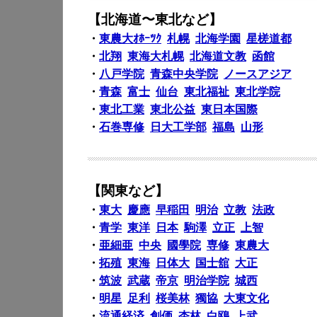
【北海道〜東北など】
・
東農大ｵﾎｰﾂｸ
札幌
北海学園
星槎道都
・
北翔
東海大札幌
北海道文教
函館
・
八戸学院
青森中央学院
ノースアジア
・
青森
富士
仙台
東北福祉
東北学院
・
東北工業
東北公益
東日本国際
・
石巻専修
日大工学部
福島
山形
【関東など】
・
東大
慶應
早稲田
明治
立教
法政
・
青学
東洋
日本
駒澤
立正
上智
・
亜細亜
中央
國學院
専修
東農大
・
拓殖
東海
日体大
国士舘
大正
・
筑波
武蔵
帝京
明治学院
城西
・
明星
足利
桜美林
獨協
大東文化
・
流通経済
創価
杏林
白鴎
上武