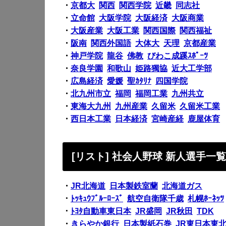
・
京都大
関西
関西学院
近畿
同志社
・
立命館
大阪学院
大阪経済
大阪商業
・
大阪産業
大阪工業
関西国際
関西福祉
・
阪南
関西外国語
大体大
天理
京都産業
・
神戸学院
龍谷
佛教
びわこ成蹊ｽﾎﾟｰﾂ
・
奈良学園
和歌山
姫路獨協
近大工学部
・
広島経済
愛媛
聖ｶﾀﾘﾅ
四国学院
・
北九州市立
福岡
福岡工業
九州共立
・
東海大九州
九州産業
久留米
久留米工業
・
西日本工業
日本経済
宮崎産経
鹿屋体育
[リスト] 社会人野球 新人選手一
・
JR北海道
日本製鉄室蘭
北海道ガス
・
ﾄｯｷｭｳﾌﾞﾙｰﾛｰｽﾞ
航空自衛隊千歳
札幌ﾎｰﾈｯﾂ
・
ﾄﾖﾀ自動車東日本
JR盛岡
JR秋田
TDK
・
きらやか銀行
日本製紙石巻
JR東日本東