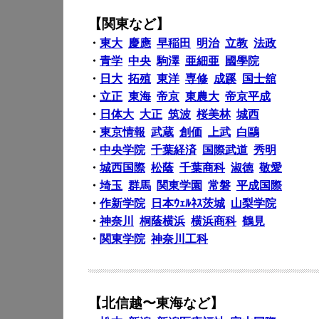
【関東など】
・
東大
慶應
早稲田
明治
立教
法政
・
青学
中央
駒澤
亜細亜
國學院
・
日大
拓殖
東洋
専修
成蹊
国士舘
・
立正
東海
帝京
東農大
帝京平成
・
日体大
大正
筑波
桜美林
城西
・
東京情報
武蔵
創価
上武
白鷗
・
中央学院
千葉経済
国際武道
秀明
・
城西国際
松蔭
千葉商科
淑徳
敬愛
・
埼玉
群馬
関東学園
常磐
平成国際
・
作新学院
日本ｳｪﾙﾈｽ茨城
山梨学院
・
神奈川
桐蔭横浜
横浜商科
鶴見
・
関東学院
神奈川工科
【北信越〜東海など】