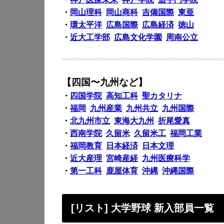
・
岡山理科
岡山商科
吉備国際
東亜
・
環太平洋
広島国際
広島経済
徳山
・
近大工学部
広島文化学園
周南公立
【四国〜九州など】
・
四国学院
高知工科
聖カタリナ
・
福岡
九州産業
九州共立
九州国際
・
北九州市立
東海大九州
折尾愛真
・
西南学院
久留米
久留米工
福岡工業
・
福岡教育
日本経済
日本文理
・
近大産理
宮崎産経
九州医療科学
・
第一工科
鹿屋体育
沖縄
沖縄国際
[リスト] 大学野球 新入部員一覧