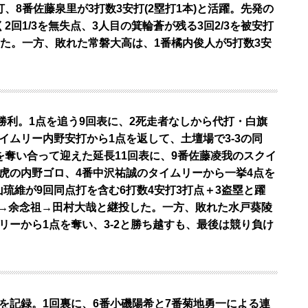
、8番佐藤泉里が3打数3安打(2塁打1本)と活躍。先発の
2回1/3を無失点、3人目の箕輪蒼が残る3回2/3を被安打
した。一方、敗れた常磐大高は、1番橘内俊人が5打数3安
)で勝利。1点を追う9回表に、2死走者なしから代打・白旗
イムリー内野安打から1点を返して、土壇場で3-3の同
を奪い合って迎えた延長11回表に、9番佐藤凌我のスクイ
虎の内野ゴロ、4番中沢祐誠のタイムリーから一挙4点を
山琉維が9回同点打を含む6打数4安打3打点＋3盗塁と躍
→余念祖→田村大哉と継投した。一方、敗れた水戸葵陵
リーから1点を奪い、3-2と勝ち越すも、最後は競り負け
打を記録。1回裏に、6番小磯陽希と7番菊地勇一による連