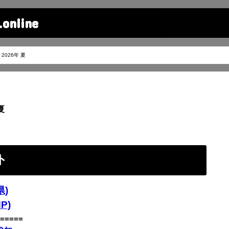
line
2026年 夏
夏
ト
)
P)
=====