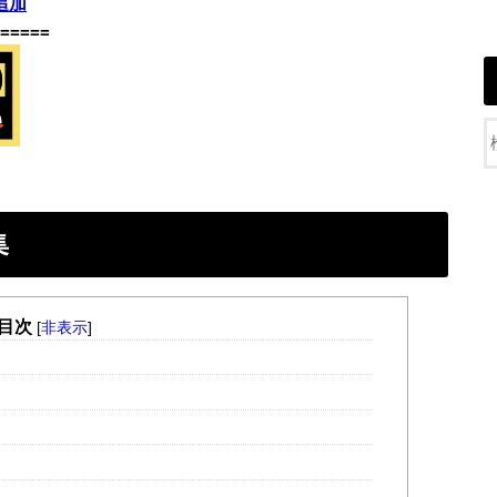
追加
=====
集
目次
[
非表示
]