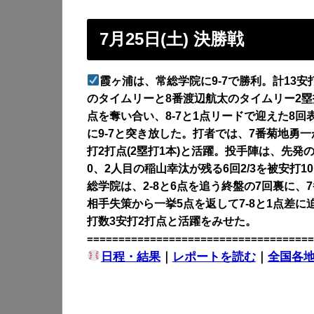
7月25日(土) 決勝戦
霞ヶ浦は、常総学院に9-7で勝利。計13安
のタイムリーと8番渡辺航太のタイムリー2塁
点を奪い合い、8-7と1点リードで迎えた8
に9-7と突き放した。打者では、7番菊地勇一が
打2打点(2塁打1本)と活躍。投手陣は、先発
0、2人目の稲山幸汰が残る6回2/3を被安打
総学院は、2-8と6点を追う終盤の7回裏に
相手失策から一挙5点を返して7-8と1点差
打数3安打2打点と活躍をみせた。
====================================
日程・結果
｜
レポートを読む
｜
全国各