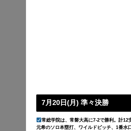
7月20日(月) 準々決勝
常総学院は、常磐大高に7-2で勝利。計12
元希のソロ本塁打、ワイルドピッチ、1番水口