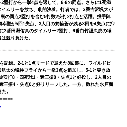
2塁打から一挙4点を返して、8-8の同点。さらに1死満
タイムリーを放ち、劇的決着。打者では、3番吉沢颯大が
回裏の同点2塁打を含む5打数2安打2打点と活躍。投手陣
橋幸聖が5回1失点、3人目の箕輪蒼が残る3回を4失点に抑
に3番田淵侑真のタイムリー2塁打、6番白竹浬久虎の犠
後は競り負けた。
を記録。2-1と1点リードで迎えた8回裏に、ワイルドピ
航太の犠牲フライから一挙3点を追加し、5-1と突き放
被安打8・四死球1・奪三振8・失点1と好投し、2人目の
0・奪三振4・失点0と好リリーフした。一方、敗れた水戸商
せた。
=====
地