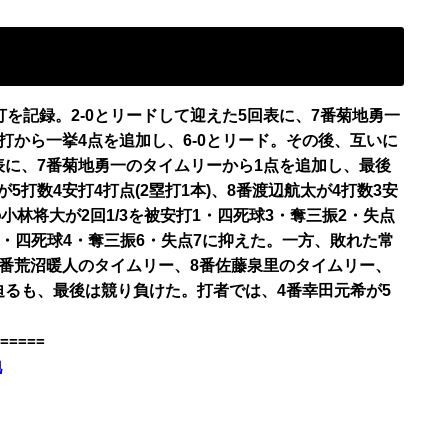
打を記録。2-0とリードして迎えた5回表に、7番菊地勇一
打から一挙4点を追加し、6-0とリード。その後、互いに
回表に、7番菊地勇一のタイムリーから1点を追加し、最後
5打数4安打4打点(2塁打1本)、8番渡辺航太が4打数3安
の小林将大が2回1/3を被安打1・四死球3・奪三振2・失点
10・四死球4・奪三振6・失点7に抑えた。一方、敗れた常
、7番荒沼暖人のタイムリー、8番佐藤泉里のタイムリー、
に迫るも、最後は競り負けた。打者では、4番幸田元希が5
=====
地