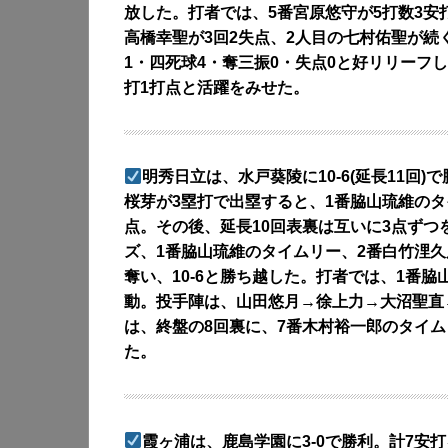
放した。打者では、5番宮原悠守が5打数3安打
高橋幸聖が3回2失点、2人目の七村佑聖が続く
1・四死球4・奪三振0・失点0と好リリーフ
打1打点と活躍をみせた。
明秀日立は、水戸葵陵に10-6(延長11回
桜芽が3塁打で出塁すると、1番脇山琉維のタ
点。その後、延長10回表裏は互いに3点ずつ
ズ、1番脇山琉維のタイムリー、2番白竹浬久
奪い、10-6と勝ち越した。打者では、1番脇
動。投手陣は、山田悠月→徐上力→大沼聖直
は、終盤の8回裏に、7番木村裕一郎のタイム
た。
霞ヶ浦は、鹿島学園に3-0で勝利。計7安