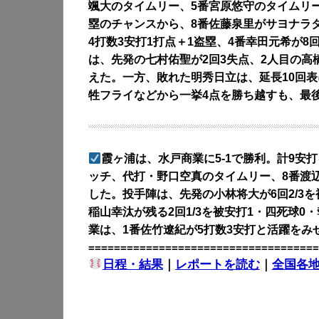
颯大のタイムリー、5番宮原悠守のタイムリー
塁のチャンスから、8番佐藤泉里がサヨナラ
4打数3安打1打点＋1盗塁、4番幸田元希が8
は、先発の七村佑聖が2回3失点、2人目の高
えた。一方、敗れた明秀日立は、延長10回表
牲フライなどから一挙4点を勝ち越すも、最
霞ヶ浦は、水戸商業に5-1で勝利。計9安打
ッチ、代打・野口空真のタイムリー、8番渡辺
した。投手陣は、先発の小林将大が6回2/3を
稲山幸汰が残る2回1/3を被安打1・四死球
業は、1番佐竹遼紀が5打数3安打と活躍をみ
====================================
日程・結果
｜
レポートを読む
｜
全国各