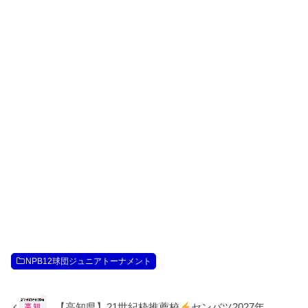
NPB12球団ジュニアトーナメント
【高知県】21世紀枠推薦校
センバツ2027年