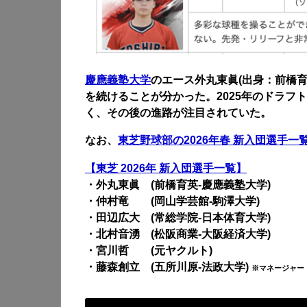
慶應義塾大学
のエース外丸東眞(出身：前橋育
を続けることが分かった。2025年のドラフ
く、その後の進路が注目されていた。
なお、
東芝野球部の2026年春 新入団選手一
【東芝 2026年 新入団選手一覧】
・外丸東眞 (前橋育英-慶應義塾大学)
・仲村竜 (岡山学芸館-駒澤大学)
・田辺広大 (常総学院-日本体育大学)
・北村音湧 (松阪商業-大阪経済大学)
・宮川哲 (元ヤクルト)
・藤森創立 (五所川原-法政大学)
※マネージャー