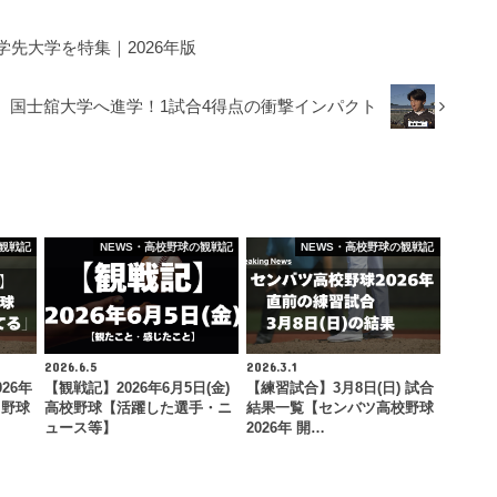
先大学を特集｜2026年版
、国士舘大学へ進学！1試合4得点の衝撃インパクト
観戦記
NEWS・高校野球の観戦記
NEWS・高校野球の観戦記
2026.6.5
2026.3.1
26年
【観戦記】2026年6月5日(金)
【練習試合】3月8日(日) 試合
り野球
高校野球【活躍した選手・ニ
結果一覧【センバツ高校野球
ュース等】
2026年 開…