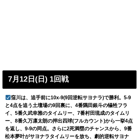
7月12日(日) 1回戦
窪川は、追手前に10x-9(9回逆転サヨナラ)で勝利。5-9
と4点を追う土壇場の9回裏に、4番隅田銀斗の犠牲フラ
イ、5番久武幸雅のタイムリー、7番村田琉成のタイムリ
ー、8番久万凛太朗の押出四球(フルカウント)から一挙4点
を返し、9-9の同点。さらに2死満塁のチャンスから、9番
松本夢叶がサヨナラタイムリーを放ち、劇的逆転サヨナ