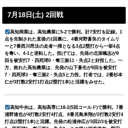
7月18日(土) 2回戦
高知商業は、高知農業に5-2で勝利。計7安打を記録。1
点を先制された直後の1回裏に、4番河野蒼良のタイムリ
ーと7番西川昂汰の走者一掃となる3点2塁打から一挙4点
を奪い、4-1と逆転した。投げては、先発の北添颯志が9
回を被安打7・四死球0・奪三振11・失点2と好投した。一
方、敗れた高知農業は、先発の山下蒼生が9回を被安打
7・四死球3・奪三振2・失点5と力投。打者では、2番杉本
仁が3打数2安打1打点(2塁打1本)と活躍をみせた。
高知中央は、高知高専に18-2(5回コールド)で勝利。7番
浦野達也が4打数2安打4打点、8番児島来翔が2打数2安打4
打点(2塁打1本)と活躍。先発の松浦伸広が3回2/3を被安打