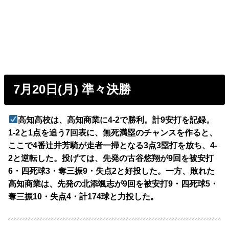
7月20日(月) 準々決勝
高知高校は、高知商業に4-2で勝利。計9安打を記録。
1-2と1点を追う7回表に、無死満塁のチャンスを作ると、
ここで4番辻井芳騎が走者一掃となる3点3塁打を放ち、4-
2と逆転した。投げては、先発の古谷悠翔が9回を被安打
6・四死球3・奪三振9・失点2と好投した。一方、敗れた
高知商業は、先発の北添颯志が9回を被安打9・四死球5・
奪三振10・失点4・計174球と力投した。