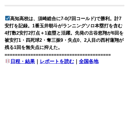
高知高校は、須崎総合に7-0(7回コールド)で勝利。計7
安打を記録。1番玉井朝斗がランニングソロ本塁打を含む
4打数2安打2打点＋1盗塁と活躍。先発の古谷悠翔が6回を
被安打1・四死球2・奪三振9・失点0、2人目の西村蓮翔が
残る1回を無失点に抑えた。
=========================================
日程・結果
｜
レポートを読む
｜
全国各地