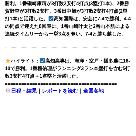
勝利。1番磯崎康晴が3打数2安打4打点(3塁打1本)、2番勝
賀野空が3打数2安打、3番田中旭が3打数2安打4打点(2塁
打1本)と活躍した。
高知国際は、安芸に7-4で勝利。4-4
の同点で迎えた8回表に、1番山崎叶太と2番山本航による
連続タイムリーから一挙3点を奪い、7-4と勝ち越した。
ハイライト：
高知高専は、海洋・室戸・播多農に16-
10で勝利。1番檀佑理がランニング3ラン本塁打を含む5打
数3安打4打点＋1盗塁と活躍した。
=========================================
日程・結果
｜
レポートを読む
｜
全国各地