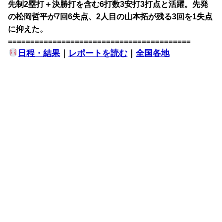
先制2塁打＋決勝打を含む6打数3安打3打点と活躍。先発
の松岡哲平が7回6失点、2人目の山本拓が残る3回を1失点
に抑えた。
=========================================
日程・結果
｜
レポートを読む
｜
全国各地