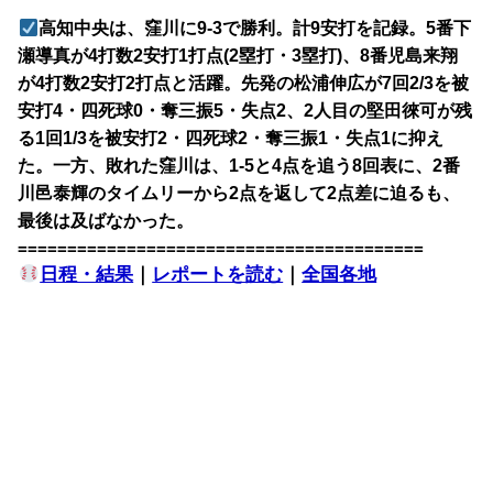
高知中央は、窪川に9-3で勝利。計9安打を記録。5番下
瀬導真が4打数2安打1打点(2塁打・3塁打)、8番児島来翔
が4打数2安打2打点と活躍。先発の松浦伸広が7回2/3を被
安打4・四死球0・奪三振5・失点2、2人目の堅田徠可が残
る1回1/3を被安打2・四死球2・奪三振1・失点1に抑え
た。一方、敗れた窪川は、1-5と4点を追う8回表に、2番
川邑泰輝のタイムリーから2点を返して2点差に迫るも、
最後は及ばなかった。
=========================================
日程・結果
｜
レポートを読む
｜
全国各地