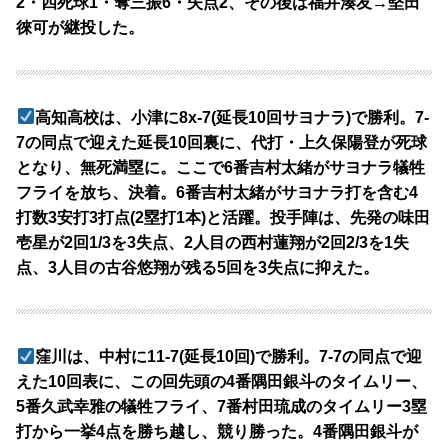
2・四死球1・奪三振6・失点2、その後は福井湊友→堅田
徠可が継投した。
高知高校は、小津に8x-7(延長10回サヨナラ)で勝利。7-
7の同点で迎えた延長10回裏に、代打・上久保陽登が死球
となり、無死満塁に。ここで6番吉村太緒がサヨナラ犠牲
フライを放ち、決着。6番吉村太緒がサヨナラ打を含む4
打数3安打3打点(2塁打1本)と活躍。投手陣は、先発の味田
壱星が2回1/3を3失点、2人目の西村蓮翔が2回2/3を1失
点、3人目の古谷悠翔が残る5回を3失点に抑えた。
窪川は、中村に11-7(延長10回)で勝利。7-7の同点で迎
えた10回表に、この回先頭の4番隅田銀斗のタイムリー、
5番久武幸雅の犠牲フライ、7番村田琉成のタイムリー3塁
打から一挙4点を勝ち越し、競り勝った。4番隅田銀斗が