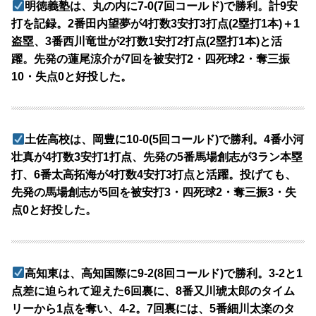
明徳義塾は、丸の内に7-0(7回コールド)で勝利。計9安
打を記録。2番田内望夢が4打数3安打3打点(2塁打1本)＋1
盗塁、3番西川竜世が2打数1安打2打点(2塁打1本)と活
躍。先発の蓮尾涼介が7回を被安打2・四死球2・奪三振
10・失点0と好投した。
土佐高校は、岡豊に10-0(5回コールド)で勝利。4番小河
壮真が4打数3安打1打点、先発の5番馬場創志が3ラン本塁
打、6番太高拓海が4打数4安打3打点と活躍。投げても、
先発の馬場創志が5回を被安打3・四死球2・奪三振3・失
点0と好投した。
高知東は、高知国際に9-2(8回コールド)で勝利。3-2と1
点差に迫られて迎えた6回裏に、8番又川琥太郎のタイム
リーから1点を奪い、4-2。7回裏には、5番細川太楽のタ