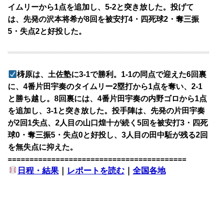
イムリーから1点を追加し、5-2と突き放した。投げて
は、先発の沢本将希が8回を被安打4・四死球2・奪三振
5・失点2と好投した。
梼原は、土佐塾に3-1で勝利。1-1の同点で迎えた6回裏
に、4番片田宇奏のタイムリー2塁打から1点を奪い、2-1
と勝ち越し。8回裏には、4番片田宇奏の内野ゴロから1点
を追加し、3-1と突き放した。投手陣は、先発の片田宇奏
が2回1失点、2人目の山口煌十が続く5回を被安打3・四死
球0・奪三振5・失点0と好投し、3人目の田中駈が残る2回
を無失点に抑えた。
=========================================
日程・結果
｜
レポートを読む
｜
全国各地