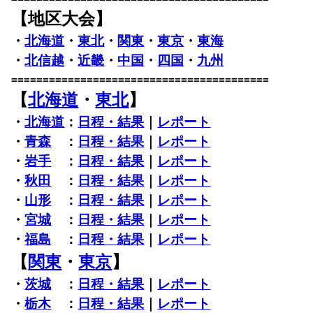
【地区大会】
・
北海道
・
東北
・
関東
・
東京
・
東海
・
北信越
・
近畿
・
中国
・
四国
・
九州
=========================================
【
北海道
・
東北
】
・
北海道
：
日程・結果
｜
レポート
・
青森
：
日程・結果
｜
レポート
・
岩手
：
日程・結果
｜
レポート
・
秋田
：
日程・結果
｜
レポート
・
山形
：
日程・結果
｜
レポート
・
宮城
：
日程・結果
｜
レポート
・
福島
：
日程・結果
｜
レポート
【
関東
・
東京
】
・
茨城
：
日程・結果
｜
レポート
・
栃木
：
日程・結果
｜
レポート