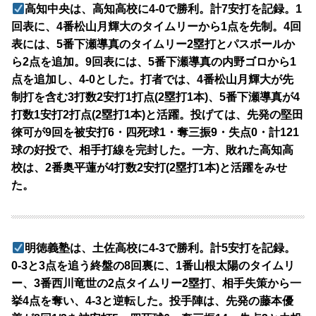
高知中央は、高知高校に4-0で勝利。計7安打を記録。1
回表に、4番松山月輝大のタイムリーから1点を先制。4回
表には、5番下瀬導真のタイムリー2塁打とパスボールか
ら2点を追加。9回表には、5番下瀬導真の内野ゴロから1
点を追加し、4-0とした。打者では、4番松山月輝大が先
制打を含む3打数2安打1打点(2塁打1本)、5番下瀬導真が4
打数1安打2打点(2塁打1本)と活躍。投げては、先発の堅田
徠可が9回を被安打6・四死球1・奪三振9・失点0・計121
球の好投で、相手打線を完封した。一方、敗れた高知高
校は、2番奥平蓮が4打数2安打(2塁打1本)と活躍をみせ
た。
明徳義塾は、土佐高校に4-3で勝利。計5安打を記録。
0-3と3点を追う終盤の8回裏に、1番山根太陽のタイムリ
ー、3番西川竜世の2点タイムリー2塁打、相手失策から一
挙4点を奪い、4-3と逆転した。投手陣は、先発の藤本優