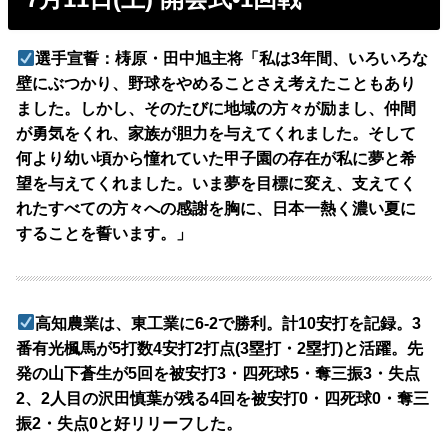
選手宣誓：梼原・田中旭主将「私は3年間、いろいろな
壁にぶつかり、野球をやめることさえ考えたこともあり
ました。しかし、そのたびに地域の方々が励まし、仲間
が勇気をくれ、家族が胆力を与えてくれました。そして
何より幼い頃から憧れていた甲子園の存在が私に夢と希
望を与えてくれました。いま夢を目標に変え、支えてく
れたすべての方々への感謝を胸に、日本一熱く濃い夏に
することを誓います。」
高知農業は、東工業に6-2で勝利。計10安打を記録。3
番有光楓馬が5打数4安打2打点(3塁打・2塁打)と活躍。先
発の山下蒼生が5回を被安打3・四死球5・奪三振3・失点
2、2人目の沢田慎葉が残る4回を被安打0・四死球0・奪三
振2・失点0と好リリーフした。