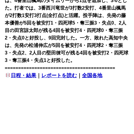
は、4番里山楓馬のタイムリーから1点を追加し、3-0とし
た。打者では、3番西川竜世が3打数2安打、4番里山楓馬
が2打数1安打3打点(全打点)と活躍。投手陣は、先発の藤
本優善が5回を被安打1・四死球5・奪三振3・失点0、2人
目の田宮諒太郎が残る4回を被安打4・四死球0・奪三振
2・失点0と好投し、9回完封した。一方、敗れた高知中央
は、先発の松浦伸広が5回を被安打4・四死球2・奪三振
3・失点2、2人目の堅田徠可が残る4回を被安打2・四死球
3・奪三振4・失点1と好投した。
=========================================
日程・結果
｜
レポートを読む
｜
全国各地