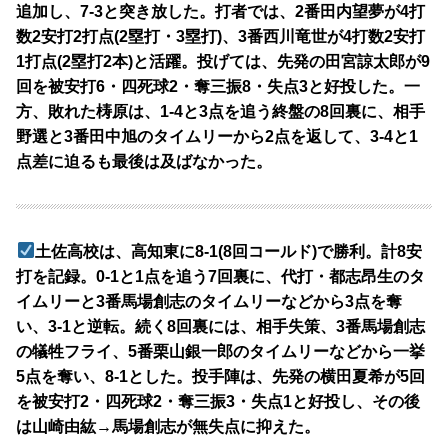
追加し、7-3と突き放した。打者では、2番田内望夢が4打
数2安打2打点(2塁打・3塁打)、3番西川竜世が4打数2安打
1打点(2塁打2本)と活躍。投げては、先発の田宮諒太郎が9
回を被安打6・四死球2・奪三振8・失点3と好投した。一
方、敗れた梼原は、1-4と3点を追う終盤の8回裏に、相手
野選と3番田中旭のタイムリーから2点を返して、3-4と1
点差に迫るも最後は及ばなかった。
土佐高校は、高知東に8-1(8回コールド)で勝利。計8安
打を記録。0-1と1点を追う7回裏に、代打・都志昂生のタ
イムリーと3番馬場創志のタイムリーなどから3点を奪
い、3-1と逆転。続く8回裏には、相手失策、3番馬場創志
の犠牲フライ、5番栗山銀一郎のタイムリーなどから一挙
5点を奪い、8-1とした。投手陣は、先発の横田夏希が5回
を被安打2・四死球2・奪三振3・失点1と好投し、その後
は山崎由紘→馬場創志が無失点に抑えた。