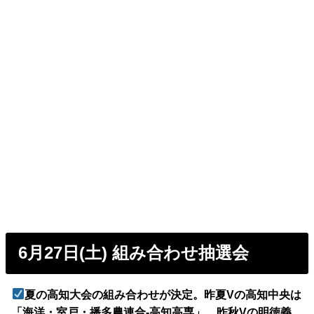
6月27日(土) 組み合わせ抽選会
夏の高知大会の組み合わせが決定。昨夏Vの高知中央は
「海洋・室戸・播多農連合-高知高専」、昨秋Vの明徳義