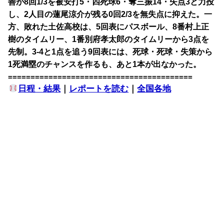
善が8回1/3を被安打5・四死球6・奪三振14・失点3と力投
し、2人目の蓮尾涼介が残る0回2/3を無失点に抑えた。一
方、敗れた土佐高校は、5回表にパスボール、8番村上正
樹のタイムリー、1番別府孝太郎のタイムリーから3点を
先制。3-4と1点を追う9回表には、死球・死球・失策から
1死満塁のチャンスを作るも、あと1本が出なかった。
=========================================
日程・結果
｜
レポートを読む
｜
全国各地