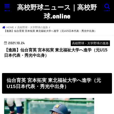
高校野球ニュース｜高校野
menu
search
球.online
HOME
高校野球・大学野球の進路
【進路】仙台育英 宮本拓実 東北福祉大学へ進学（元U15日本代表・秀光中出身）
2021.10.24
高校野球・大学野球の進路
【進路】仙台育英 宮本拓実 東北福祉大学へ進学（元U15
日本代表・秀光中出身）
仙台育英 宮本拓実 東北福祉大学へ進学（元
U15日本代表・秀光中出身）