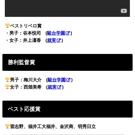
ベストリベロ賞
・男子：谷本悦司 (
駿台学園
)
・女子：井上凜香 (
就実
)
勝利監督賞
男子：梅川大介 (
駿台学園
)
女子：西畑美希 (
就実
)
ベスト応援賞
習志野、福井工大福井、金沢商、明秀日立