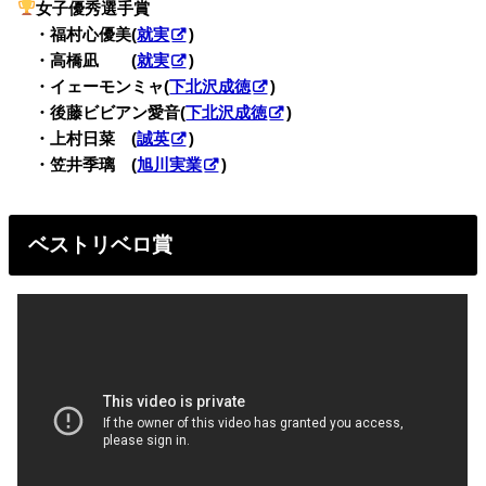
女子優秀選手賞
・
・福村心優美(
就実
)
・
・高橋凪 (
就実
)
・
・イェーモンミャ(
下北沢成徳
)
・
・後藤ビビアン愛音(
下北沢成徳
)
・
・上村日菜 (
誠英
)
・
・笠井季璃 (
旭川実業
)
ベストリベロ賞