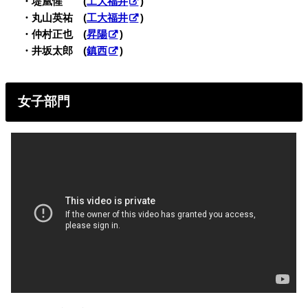
・
・堤凰惺 (
工大福井
)
・
・丸山英祐 (
工大福井
)
・
・仲村正也 (
昇陽
)
・
・井坂太郎 (
鎮西
)
女子部門