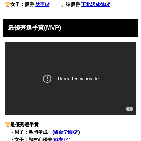
女子：優勝
就実
、準優勝
下北沢成徳
最優秀選手賞(MVP)
最優秀選手賞
・
・男子：亀岡聖成 (
駿台学園
)
・
・女子：福村心優美(
就実
)