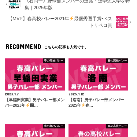
《石岡一》野球部メンバーの進路・進学先大学を特
集｜2025年版
【MVP】春高校バレー2021年
最優秀選手賞•ベス
トリベロ賞
RECOMMEND
こちらの記事も人気です。
春の高校バレー
春の高校バレー
2023.1.7
2025.1.12
【早稲田実業】男子バレー部メン
【洛南】男子バレー部メンバー
バー2023年
࿠…
2025年
春…
春の高校バレー
春の高校バレー