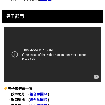
男子部門
男子優秀選手賞
・
・秋本悠月 (
駿台学園
)
・
・亀岡聖成 (
駿台学園
)