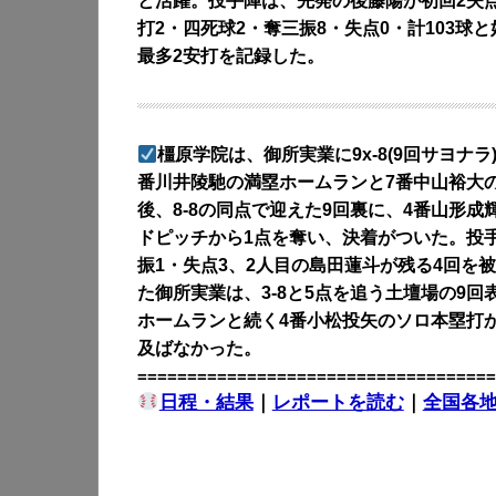
と活躍。投手陣は、先発の後藤陽が初回2失点
打2・四死球2・奪三振8・失点0・計103
最多2安打を記録した。
橿原学院は、御所実業に9x-8(9回サヨナラ
番川井陵馳の満塁ホームランと7番中山裕大の
後、8-8の同点で迎えた9回裏に、4番山形
ドピッチから1点を奪い、決着がついた。投手
振1・失点3、2人目の島田蓮斗が残る4回を
た御所実業は、3-8と5点を追う土壇場の9
ホームランと続く4番小松投矢のソロ本塁打か
及ばなかった。
====================================
日程・結果
｜
レポートを読む
｜
全国各