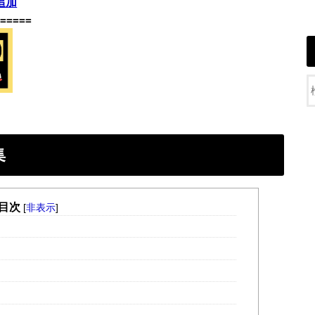
追加
=====
集
目次
[
非表示
]