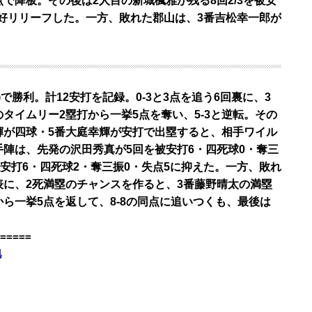
で降板。その後は2人目の新城楓雅が残る8回2/3を被安
球と好リリーフした。一方、敗れた郡山は、3番吉松幸一郎が
)で勝利。計12安打を記録。0-3と3点を追う6回裏に、3
タイムリー2塁打から一挙5点を奪い、5-3と逆転。その
成輝が四球・5番大庭幸輝が安打で出塁すると、相手ワイル
陣は、先発の沢田秀真が5回を被安打6・四死球0・奪三
被安打6・四死球2・奪三振0・失点5に抑えた。一方、敗れ
回表に、2死満塁のチャンスを作ると、3番藤野晴太の満塁
ら一挙5点を返して、8-8の同点に追いつくも、最後は
=====
地