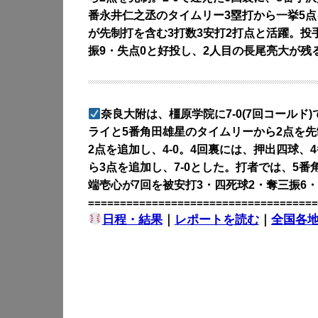
番永井仁之丞のタイムリー3塁打から一挙5点
が先制打を含む3打数3安打2打点と活躍。投
振9・失点0と好投し、2人目の長尾亮大が残
奈良大附は、橿原学院に7-0(7回コールド
ライと5番角田雄星のタイムリーから2点を先
2点を追加し、4-0。4回裏には、押出四球
ら3点を追加し、7-0とした。打者では、5
端壱心が7回を被安打3・四死球2・奪三振6
====================================
日程・結果
｜
レポートを読む
｜
全国各