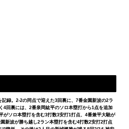
を記録。2-2の同点で迎えた3回裏に、7番金園新波の2ラ
続く4回裏には、2番泉岡紘平のソロ本塁打から1点を追加
紘平がソロ本塁打を含む3打数3安打1打点、4番兼平大馳が
金園新波が勝ち越し2ラン本塁打を含む4打数2安打2打点