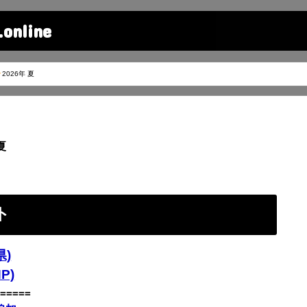
line
2026年 夏
夏
ト
)
P)
=====