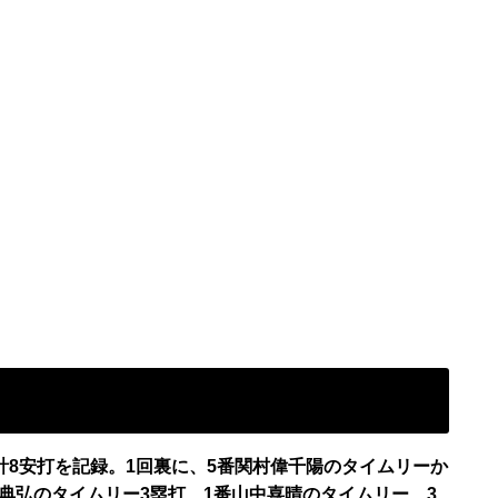
。計8安打を記録。1回裏に、5番関村偉千陽のタイムリーか
沢典弘のタイムリー3塁打、1番山中喜晴のタイムリー、3