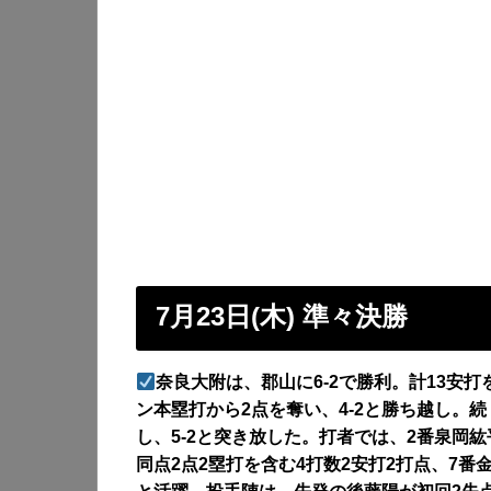
7月23日(木) 準々決勝
奈良大附は、郡山に6-2で勝利。計13安打
ン本塁打から2点を奪い、4-2と勝ち越し。
し、5-2と突き放した。打者では、2番泉岡
同点2点2塁打を含む4打数2安打2打点、7番