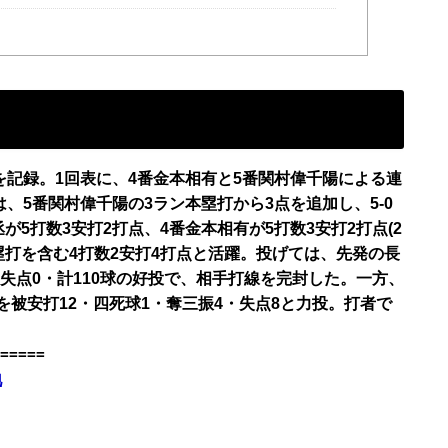
打を記録。1回表に、4番金本相有と5番関村偉千陽による連
、5番関村偉千陽の3ラン本塁打から3点を追加し、5-0
5打数3安打2打点、4番金本相有が5打数3安打2打点(2
2塁打を含む4打数2安打4打点と活躍。投げては、先発の長
・失点0・計110球の好投で、相手打線を完封した。一方、
を被安打12・四死球1・奪三振4・失点8と力投。打者で
=====
地