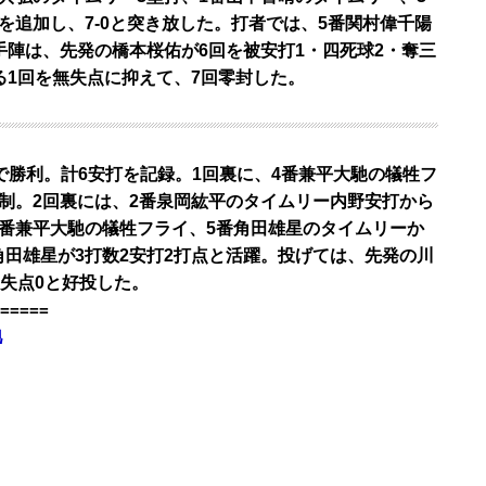
を追加し、7-0と突き放した。打者では、5番関村偉千陽
手陣は、先発の橋本桜佑が6回を被安打1・四死球2・奪三
る1回を無失点に抑えて、7回零封した。
)で勝利。計6安打を記録。1回裏に、4番兼平大馳の犠牲フ
制。2回裏には、2番泉岡紘平のタイムリー内野安打から
、4番兼平大馳の犠牲フライ、5番角田雄星のタイムリーか
番角田雄星が3打数2安打2打点と活躍。投げては、先発の川
・失点0と好投した。
=====
地