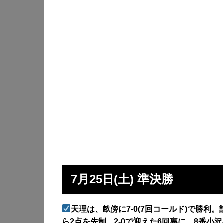
7月25日(土) 準決勝
天理は、畝傍に7-0(7回コールド)で勝利
ら2点を先制。2-0で迎えた6回裏に、8番小