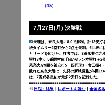
[目次]
7月27日(月) 決勝戦
天理は、奈良大附に8-0で勝利。計13安
続タイムリー2塁打から2点を先制。6回表には
とリードを広げた。打者では、3番永井仁之丞が
塁打3本)、5番関村偉千陽が3ラン本塁打＋
尾亮大が9回を被安打5・四死球3・奪三振4
敗れた奈良大附は、先発の新城楓雅が6回1/3
は、7番戎谷凰佑が最多2安打を記録した。
====================================
日程・結果
｜
レポートを読む
｜
全国各