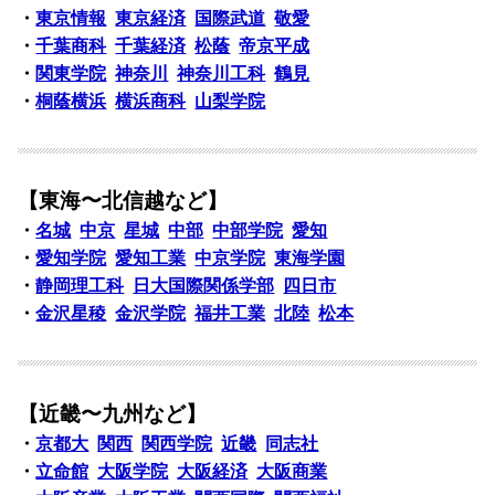
・
東京情報
東京経済
国際武道
敬愛
・
千葉商科
千葉経済
松蔭
帝京平成
・
関東学院
神奈川
神奈川工科
鶴見
・
桐蔭横浜
横浜商科
山梨学院
【東海〜北信越など】
・
名城
中京
星城
中部
中部学院
愛知
・
愛知学院
愛知工業
中京学院
東海学園
・
静岡理工科
日大国際関係学部
四日市
・
金沢星稜
金沢学院
福井工業
北陸
松本
【近畿〜九州など】
・
京都大
関西
関西学院
近畿
同志社
・
立命館
大阪学院
大阪経済
大阪商業