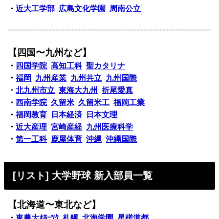
・
近大工学部
広島文化学園
周南公立
【四国〜九州など】
・
四国学院
高知工科
聖カタリナ
・
福岡
九州産業
九州共立
九州国際
・
北九州市立
東海大九州
折尾愛真
・
西南学院
久留米
久留米工
福岡工業
・
福岡教育
日本経済
日本文理
・
近大産理
宮崎産経
九州医療科学
・
第一工科
鹿屋体育
沖縄
沖縄国際
[リスト] 大学野球 新入部員一覧
【北海道〜東北など】
・
東農大ｵﾎｰﾂｸ
札幌
北海学園
星槎道都