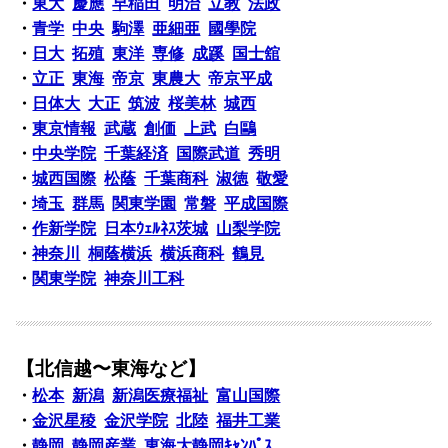
・
東大
慶應
早稲田
明治
立教
法政
・
青学
中央
駒澤
亜細亜
國學院
・
日大
拓殖
東洋
専修
成蹊
国士舘
・
立正
東海
帝京
東農大
帝京平成
・
日体大
大正
筑波
桜美林
城西
・
東京情報
武蔵
創価
上武
白鷗
・
中央学院
千葉経済
国際武道
秀明
・
城西国際
松蔭
千葉商科
淑徳
敬愛
・
埼玉
群馬
関東学園
常磐
平成国際
・
作新学院
日本ｳｪﾙﾈｽ茨城
山梨学院
・
神奈川
桐蔭横浜
横浜商科
鶴見
・
関東学院
神奈川工科
【北信越〜東海など】
・
松本
新潟
新潟医療福祉
富山国際
・
金沢星稜
金沢学院
北陸
福井工業
・
静岡
静岡産業
東海大静岡ｷｬﾝﾊﾟｽ