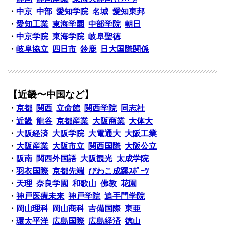
・
中京
中部
愛知学院
名城
愛知東邦
・
愛知工業
東海学園
中部学院
朝日
・
中京学院
東海学院
岐阜聖徳
・
岐阜協立
四日市
鈴鹿
日大国際関係
【近畿〜中国など】
・
京都
関西
立命館
関西学院
同志社
・
近畿
龍谷
京都産業
大阪商業
大体大
・
大阪経済
大阪学院
大電通大
大阪工業
・
大阪産業
大阪市立
関西国際
大阪公立
・
阪南
関西外国語
大阪観光
太成学院
・
羽衣国際
京都先端
びわこ成蹊ｽﾎﾟｰﾂ
・
天理
奈良学園
和歌山
佛教
花園
・
神戸医療未来
神戸学院
追手門学院
・
岡山理科
岡山商科
吉備国際
東亜
・
環太平洋
広島国際
広島経済
徳山