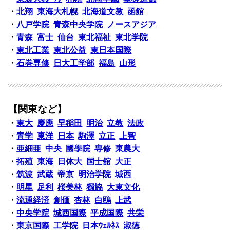
・
北翔
東海大札幌
北海道文教
函館
・
八戸学院
青森中央学院
ノースアジア
・
青森
富士
仙台
東北福祉
東北学院
・
東北工業
東北公益
東日本国際
・
石巻専修
日大工学部
福島
山形
【関東など】
・
東大
慶應
早稲田
明治
立教
法政
・
青学
東洋
日本
駒澤
立正
上智
・
亜細亜
中央
國學院
専修
東農大
・
拓殖
東海
日体大
国士舘
大正
・
筑波
武蔵
帝京
明治学院
城西
・
明星
足利
桜美林
獨協
大東文化
・
流通経済
創価
杏林
白鴎
上武
・
中央学院
城西国際
平成国際
共栄
・
東京国際
工学院
日本ｳｪﾙﾈｽ
淑徳