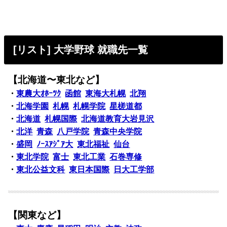
[リスト] 大学野球 就職先一覧
【北海道〜東北など】
・
東農大ｵﾎｰﾂｸ
函館
東海大札幌
北翔
・
北海学園
札幌
札幌学院
星槎道都
・
北海道
札幌国際
北海道教育大岩見沢
・
北洋
青森
八戸学院
青森中央学院
・
盛岡
ﾉｰｽｱｼﾞｱ大
東北福祉
仙台
・
東北学院
富士
東北工業
石巻専修
・
東北公益文科
東日本国際
日大工学部
【関東など】