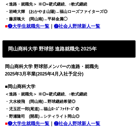
＜進路・就職先＞ ※◎=硬式継続、○軟式継続
・岩崎大輝 (おかやま山陽)→福山ローズファイターズ◎
・藤原颯大 (岡山南)→平林金属◯
■
❶大学生就職先一覧
｜
❷社会人野球新人一覧
岡山商科大学 野球部 進路就職先 2025年
岡山商科大学 野球部メンバーの進路・就職先
2025年3月卒業(2025年4月入社予定分)
■岡山商科大学
＜進路・就職先＞ ※◎=硬式継続、○軟式継続
・大水稜飛 (岡山南)→野球継続希望◎
・児玉匠一郎(尾道)→福山ﾛｰｽﾞﾌｧｲﾀｰｽﾞ◎
・野瀬隆司 (開星)→シティライト岡山◎
■
❶大学生就職先一覧
｜
❷社会人野球新人一覧