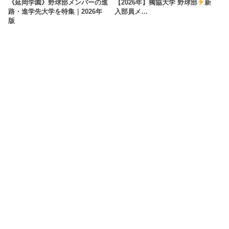
《延岡学園》野球部メンバーの進
【2026年】獨協大学 野球部
新
路・進学先大学を特集｜2026年
入部員メ…
版