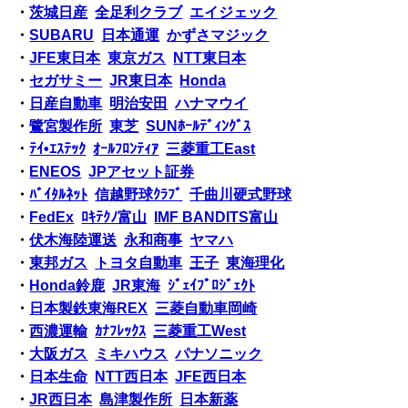
・
茨城日産
全足利クラブ
エイジェック
・
SUBARU
日本通運
かずさマジック
・
JFE東日本
東京ガス
NTT東日本
・
セガサミー
JR東日本
Honda
・
日産自動車
明治安田
ハナマウイ
・
鷺宮製作所
東芝
SUNﾎｰﾙﾃﾞｨﾝｸﾞｽ
・
ﾃｲ•ｴｽﾃｯｸ
ｵｰﾙﾌﾛﾝﾃｨｱ
三菱重工East
・
ENEOS
JPアセット証券
・
ﾊﾞｲﾀﾙﾈｯﾄ
信越野球ｸﾗﾌﾞ
千曲川硬式野球
・
FedEx
ﾛｷﾃｸﾉ富山
IMF BANDITS富山
・
伏木海陸運送
永和商事
ヤマハ
・
東邦ガス
トヨタ自動車
王子
東海理化
・
Honda鈴鹿
JR東海
ｼﾞｪｲﾌﾟﾛｼﾞｪｸﾄ
・
日本製鉄東海REX
三菱自動車岡崎
・
西濃運輸
ｶﾅﾌﾚｯｸｽ
三菱重工West
・
大阪ガス
ミキハウス
パナソニック
・
日本生命
NTT西日本
JFE西日本
・
JR西日本
島津製作所
日本新薬