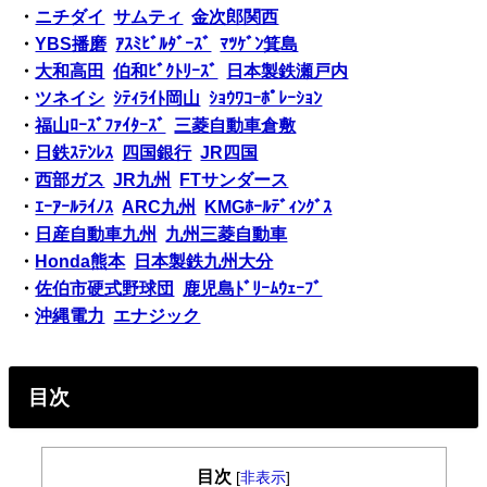
・
ニチダイ
サムティ
金次郎関西
・
YBS播磨
ｱｽﾐﾋﾞﾙﾀﾞｰｽﾞ
ﾏﾂｹﾞﾝ箕島
・
大和高田
伯和ﾋﾞｸﾄﾘｰｽﾞ
日本製鉄瀬戸内
・
ツネイシ
ｼﾃｨﾗｲﾄ岡山
ｼｮｳﾜｺｰﾎﾟﾚｰｼｮﾝ
・
福山ﾛｰｽﾞﾌｧｲﾀｰｽﾞ
三菱自動車倉敷
・
日鉄ｽﾃﾝﾚｽ
四国銀行
JR四国
・
西部ガス
JR九州
FTサンダース
・
ｴｰｱｰﾙﾗｲﾉｽ
ARC九州
KMGﾎｰﾙﾃﾞｨﾝｸﾞｽ
・
日産自動車九州
九州三菱自動車
・
Honda熊本
日本製鉄九州大分
・
佐伯市硬式野球団
鹿児島ﾄﾞﾘｰﾑｳｪｰﾌﾞ
・
沖縄電力
エナジック
目次
目次
[
非表示
]