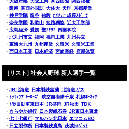
・
大阪産業
大阪工業
関西国際
関西福祉
・
阪南
関西外国語
大体大
天理
京都産業
・
神戸学院
龍谷
佛教
びわこ成蹊ｽﾎﾟｰﾂ
・
奈良学園
和歌山
姫路獨協
近大工学部
・
広島経済
愛媛
聖ｶﾀﾘﾅ
四国学院
・
北九州市立
福岡
福岡工業
九州共立
・
東海大九州
九州産業
久留米
久留米工業
・
西日本工業
日本経済
宮崎産経
鹿屋体育
[リスト] 社会人野球 新人選手一覧
・
JR北海道
日本製鉄室蘭
北海道ガス
・
ﾄｯｷｭｳﾌﾞﾙｰﾛｰｽﾞ
航空自衛隊千歳
札幌ﾎｰﾈｯﾂ
・
ﾄﾖﾀ自動車東日本
JR盛岡
JR秋田
TDK
・
きらやか銀行
日本製紙石巻
JR東日本東北
・
七十七銀行
マルハン北日本
エフコムBC
・
日立製作所
日本製鉄鹿島
茨城ﾄﾖﾍﾟｯﾄ