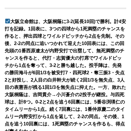
大阪立命館は、大阪桐蔭に3-2(延長10回)で勝利。計4安
打を記録。1回表に、3つの四球から1死満塁のチャンスを
作ると、押出四球とワイルドピッチから2点を先制。その
後、2-2の同点に追いつかれて迎えた10回表には、この回
先頭の1番西原遼太が内野安打で出塁して、無死満塁のチ
ャンスを作ると、代打・志賀優大の打席でワイルドピッ
チから1点を奪って、3-2と勝ち越した。投手陣は、先発
の勝田海斗が6回1/3を被安打7・四死球2・奪三振3・失点
2と好投し、2人目の白井幹大が続く2回1/3を無失点、3人
目の表憲吾が残る1回1/3を無失点に抑えた。一方、敗れた
大阪桐蔭は、吉岡貫介→小川蒼介の2投手が継投。与四死
球は、計8つ。0-2と2点を追う6回裏には、5番谷渕瑛仁の
タイムリーから1点。続く7回裏には、1番仲原慶二のタイ
ムリー内野安打から1点を返して、2-2の同点。その後、1
点を追う10回裏には、1死満塁のチャンスを作るも、得点