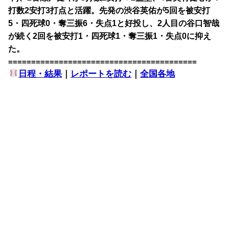
打数2安打3打点と活躍。先発の渋谷英佑が5回を被安打
5・四死球0・奪三振6・失点1と好投し、2人目の谷口智哉
が続く2回を被安打1・四死球1・奪三振1・失点0に抑え
た。
=========================================
日程・結果
｜
レポートを読む
｜
全国各地