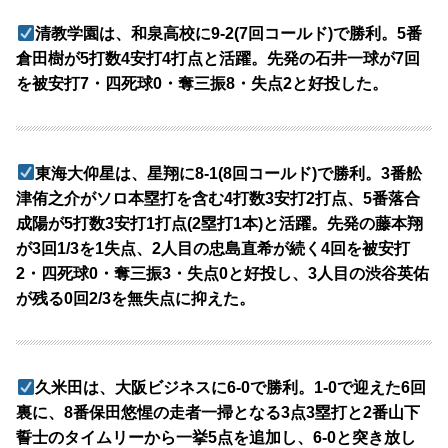
清教学園は、和泉高校に9-2(7回コールド)で勝利。5番
倉田樹が5打数4安打4打点と活躍。先発の石井一球が7回
を被安打7・四死球0・奪三振8・失点2と好投した。
東海大仰星は、星翔に8-1(8回コールド)で勝利。3番舩
津侑之介がソロ本塁打を含む4打数3安打2打点、5番落合
成陽が5打数3安打1打点(2塁打1本)と活躍。先発の藤本翔
が3回1/3を1失点、2人目の忠島直希が続く4回を被安打
2・四死球0・奪三振3・失点0と好投し、3人目の渋谷英佑
が残る0回2/3を無失点に抑えた。
久米田は、大阪ビジネスに6-0で勝利。1-0で迎えた6回
裏に、8番保田悠惺の走者一掃となる3点3塁打と2番山下
誓士のタイムリーから一挙5点を追加し、6-0と突き放し