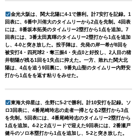
金光大阪は、関大北陽に4-1で勝利。計7安打を記録。1
回表に、6番中川侑大のタイムリーから2点を先制。4回表
には、8番坂本拓美のタイムリー2塁打から1点を追加。7
回表には、3番太田真暉のタイムリー2塁打から1点を追加
し、4-0と突き放した。投手陣は、先発の岸一希が8回を
被安打4・四死球2・奪三振4・失点0と好投し、2人目の猪
井朝陽が残る1回を1失点に抑えた。一方、敗れた関大北
陽は、4点を追う9回裏に、9番丸山聖のタイムリー内野安
打から1点をを返す粘りをみせた。
東海大仰星は、生野に5-2で勝利。計10安打を記録。ソ
ロ3回表に、4番尾崎玲志の走者一掃となる2塁打から3点
を先制。5回表には、4番尾崎玲志のタイムリー2塁打から
1点を追加。4-2と2点リードで迎えた9回表には、2番瀬戸
健斗のソロ本塁打から1点を追加し、5-2と突き放した。