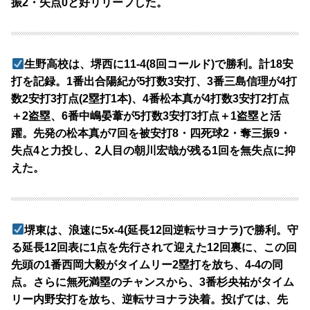
振2・失点0と好リリーフした。
生野高校は、堺西に11-4(8回コールド)で勝利。計18安
打を記録。1番出合陽紀が5打数3安打、3番三島信理が4打
数2安打3打点(2塁打1本)、4番松本真が4打数3安打2打点
＋2盗塁、6番中嶋晏葦が5打数3安打3打点＋1盗塁と活
躍。先発の松本真が7回を被安打8・四死球2・奪三振9・
失点4と力投し、2人目の朝川宏哉が残る1回を無失点に抑
えた。
堺東は、浪速に5x-4(延長12回逆転サヨナラ)で勝利。守
る延長12回表に1点を先行されて迎えた12回裏に、この回
先頭の1番西岡大毅がタイムリー2塁打を放ち、4-4の同
点。さらに無死満塁のチャンスから、3番杉央祐がタイム
リー内野安打を放ち、逆転サヨナラ決着。投げては、先