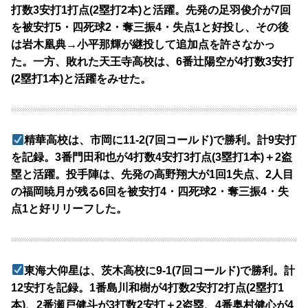
打数3安打1打点(2塁打2本)と活躍。先発の足羽俊介が7回
を被安打5・四死球2・奪三振4・失点1と好投し、その後
は岩木凰典→小平那輝が継投して追加点を許さなかっ
た。一方、敗れた天王寺高校は、6番辻陽空が4打数3安打
(2塁打1本)と活躍をみせた。
精華高校は、市岡に11-2(7回コールド)で勝利。計9安打
を記録。3番門田和也が4打数4安打3打点(3塁打1本)＋2盗
塁と活躍。投手陣は、先発の高野翔大が1回1失点、2人目
の福岡暁月が残る6回を被安打4・四死球2・奪三振4・失
点1と好リリーフした。
東海大仰星は、茨木高校に9-1(7回コールド)で勝利。計
12安打を記録。1番島川和樹が4打数2安打2打点(2塁打1
本)、2番瀬戸健斗が3打数2安打＋2盗塁、4番奥村健心が4