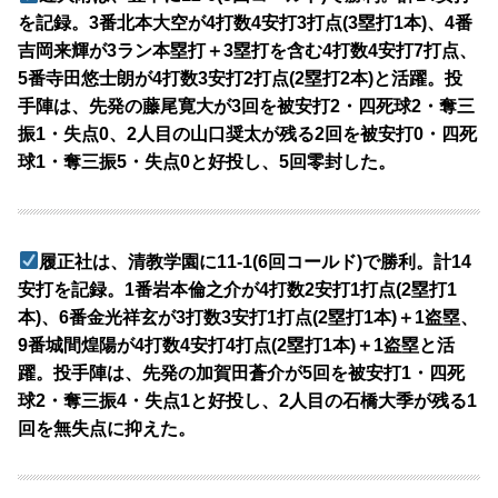
を記録。3番北本大空が4打数4安打3打点(3塁打1本)、4番
吉岡来輝が3ラン本塁打＋3塁打を含む4打数4安打7打点、
5番寺田悠士朗が4打数3安打2打点(2塁打2本)と活躍。投
手陣は、先発の藤尾寛大が3回を被安打2・四死球2・奪三
振1・失点0、2人目の山口奨太が残る2回を被安打0・四死
球1・奪三振5・失点0と好投し、5回零封した。
履正社は、清教学園に11-1(6回コールド)で勝利。計14
安打を記録。1番岩本倫之介が4打数2安打1打点(2塁打1
本)、6番金光祥玄が3打数3安打1打点(2塁打1本)＋1盗塁、
9番城間煌陽が4打数4安打4打点(2塁打1本)＋1盗塁と活
躍。投手陣は、先発の加賀田蒼介が5回を被安打1・四死
球2・奪三振4・失点1と好投し、2人目の石橋大季が残る1
回を無失点に抑えた。