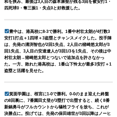
和を挟み、最後は3人目の森本康聖が残る3回を被安打1・
四死球0・奪三振1・失点0と好救援した。
豊中は、港高校に8-3で勝利。1番中村壮太朗が4打数3
安打1打点＋1四球＋3盗塁とチャンスメイクした。投手陣
は、先発の溝渕智也が2回1失点、2人目の猪崎悠太郎が3
回1失点、3人目の安達遼人が3回1/3を1失点、その後は中
村壮太朗→猪崎悠太郎とつないで追加点を許さなかっ
た。一方、敗れた港高校は、1番山下怜太が最多3安打＋1
盗塁と活躍を見せた。
箕面学園は、桜宮に1-0で勝利。0-0のまま迎えた終盤
の8回裏に、7番園田丈登が3塁打で出塁すると、続く8番
新鍋勇斗がフルカウントから犠牲フライを放ち、これが
決勝点に。投げては、先発の保田雄世が3回以降はノーヒ