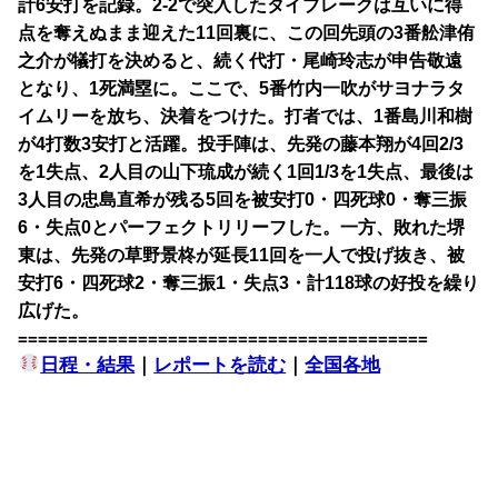
計6安打を記録。2-2で突入したタイブレークは互いに得
点を奪えぬまま迎えた11回裏に、この回先頭の3番舩津侑
之介が犠打を決めると、続く代打・尾崎玲志が申告敬遠
となり、1死満塁に。ここで、5番竹内一吹がサヨナラタ
イムリーを放ち、決着をつけた。打者では、1番島川和樹
が4打数3安打と活躍。投手陣は、先発の藤本翔が4回2/3
を1失点、2人目の山下琉成が続く1回1/3を1失点、最後は
3人目の忠島直希が残る5回を被安打0・四死球0・奪三振
6・失点0とパーフェクトリリーフした。一方、敗れた堺
東は、先発の草野景柊が延長11回を一人で投げ抜き、被
安打6・四死球2・奪三振1・失点3・計118球の好投を繰り
広げた。
=========================================
日程・結果
｜
レポートを読む
｜
全国各地