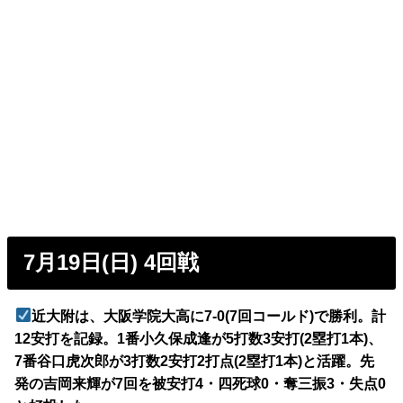
7月19日(日) 4回戦
近大附は、大阪学院大高に7-0(7回コールド)で勝利。計
12安打を記録。1番小久保成逢が5打数3安打(2塁打1本)、
7番谷口虎次郎が3打数2安打2打点(2塁打1本)と活躍。先
発の吉岡来輝が7回を被安打4・四死球0・奪三振3・失点0