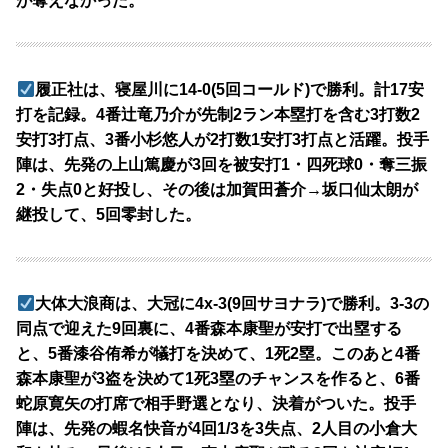
が奪えなかった。
履正社は、寝屋川に14-0(5回コールド)で勝利。計17安
打を記録。4番辻竜乃介が先制2ラン本塁打を含む3打数2
安打3打点、3番小杉悠人が2打数1安打3打点と活躍。投手
陣は、先発の上山篤慶が3回を被安打1・四死球0・奪三振
2・失点0と好投し、その後は加賀田蒼介→坂口仙太朗が
継投して、5回零封した。
大体大浪商は、大冠に4x-3(9回サヨナラ)で勝利。3-3の
同点で迎えた9回裏に、4番森本康聖が安打で出塁する
と、5番漆谷侑希が犠打を決めて、1死2塁。このあと4番
森本康聖が3盗を決めて1死3塁のチャンスを作ると、6番
蛇原寛矢の打席で相手野選となり、決着がついた。投手
陣は、先発の蝦名快音が4回1/3を3失点、2人目の小倉大