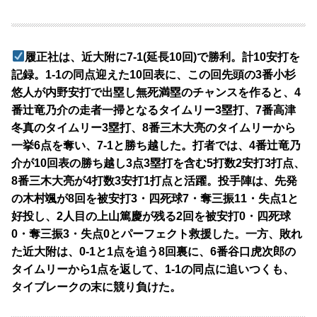
履正社は、近大附に7-1(延長10回)で勝利。計10安打を
記録。1-1の同点迎えた10回表に、この回先頭の3番小杉
悠人が内野安打で出塁し無死満塁のチャンスを作ると、4
番辻竜乃介の走者一掃となるタイムリー3塁打、7番高津
冬真のタイムリー3塁打、8番三木大亮のタイムリーから
一挙6点を奪い、7-1と勝ち越した。打者では、4番辻竜乃
介が10回表の勝ち越し3点3塁打を含む5打数2安打3打点、
8番三木大亮が4打数3安打1打点と活躍。投手陣は、先発
の木村颯が8回を被安打3・四死球7・奪三振11・失点1と
好投し、2人目の上山篤慶が残る2回を被安打0・四死球
0・奪三振3・失点0とパーフェクト救援した。一方、敗れ
た近大附は、0-1と1点を追う8回裏に、6番谷口虎次郎の
タイムリーから1点を返して、1-1の同点に追いつくも、
タイブレークの末に競り負けた。