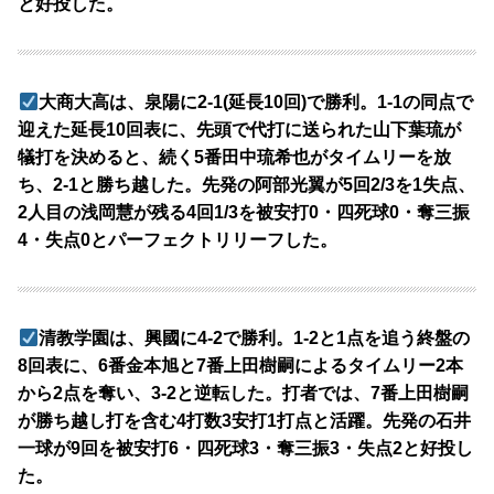
と好投した。
大商大高は、泉陽に2-1(延長10回)で勝利。1-1の同点で
迎えた延長10回表に、先頭で代打に送られた山下葉琉が
犠打を決めると、続く5番田中琉希也がタイムリーを放
ち、2-1と勝ち越した。先発の阿部光翼が5回2/3を1失点、
2人目の浅岡慧が残る4回1/3を被安打0・四死球0・奪三振
4・失点0とパーフェクトリリーフした。
清教学園は、興國に4-2で勝利。1-2と1点を追う終盤の
8回表に、6番金本旭と7番上田樹嗣によるタイムリー2本
から2点を奪い、3-2と逆転した。打者では、7番上田樹嗣
が勝ち越し打を含む4打数3安打1打点と活躍。先発の石井
一球が9回を被安打6・四死球3・奪三振3・失点2と好投し
た。