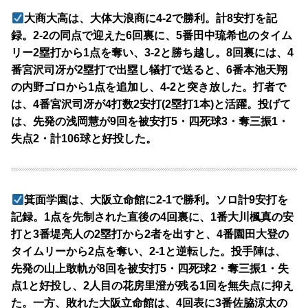
大商大高は、大体大浪商に4-2で勝利。計8安打を記
録。2-2の同点で迎えた6回裏に、5番田中琉希也のタイム
リー2塁打から1点を奪い、3-2と勝ち越し。8回裏には、4
番宮沢司冴が2塁打で出塁し犠打で送ると、6番本池天翔
の内野ゴロから1点を追加し、4-2と突き放した。打者で
は、4番宮沢司冴が4打数2安打(2塁打1本)と活躍。投げて
は、先発の浅岡慧が9回を被安打5・四死球3・奪三振1・
失点2・計106球と好投した。
箕面学園は、大阪立命館に2-1で勝利。ソロ計9安打を
記録。1点を先制された直後の4回裏に、1番大川楓真の安
打と3番堤亮人の2塁打から2者を出すと、4番園田大登の
タイムリーから2点を奪い、2-1と逆転した。投手陣は、
先発の山上敢軌が8回を被安打5・四死球2・奪三振1・失
点1と好投し、2人目の花房里澄が残る1回を無失点に抑え
た。一方、敗れた大阪立命館は、4回表に3番佐脇涼太の