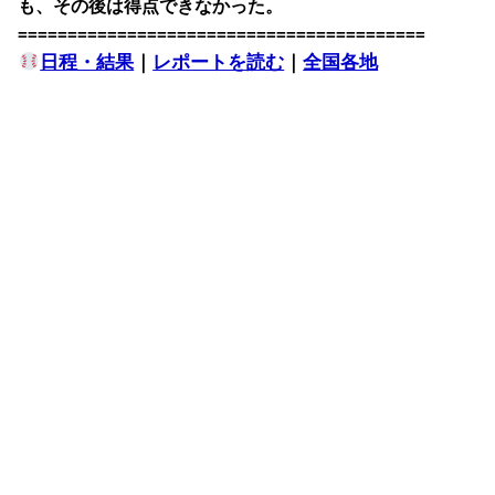
も、その後は得点できなかった。
=========================================
日程・結果
｜
レポートを読む
｜
全国各地