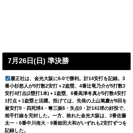
7月26日(日) 準決勝
履正社は、金光大阪に6-0で勝利。計14安打を記録。3
番小杉悠人が5打数2安打＋2盗塁、4番辻竜乃介が5打数3
安打4打点(2塁打1本)＋1盗塁、6番高津冬真が5打数4安打
1打点＋1盗塁と活躍。投げては、先発の上山篤慶が9回を
被安打9・四死球4・奪三振6・失点0・計141球の好投で、
相手打線を完封した。一方、敗れた金光大阪は、3番佐藤
太一・6番中川侑大・9番姫田大和がいずれも2安打ずつを
記録した。