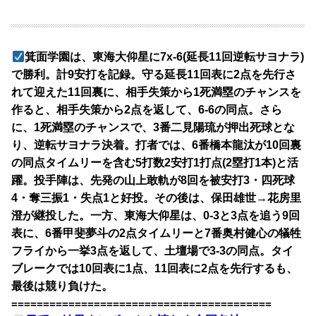
箕面学園は、東海大仰星に7x-6(延長11回逆転サヨナラ)
で勝利。計9安打を記録。守る延長11回表に2点を先行さ
れて迎えた11回裏に、相手失策から1死満塁のチャンスを
作ると、相手失策から2点を返して、6-6の同点。さら
に、1死満塁のチャンスで、3番二見陽琉が押出死球とな
り、逆転サヨナラ決着。打者では、6番橋本龍汰が10回裏
の同点タイムリーを含む5打数2安打1打点(2塁打1本)と活
躍。投手陣は、先発の山上敢軌が8回を被安打3・四死球
4・奪三振1・失点1と好投。その後は、保田雄世→花房里
澄が継投した。一方、東海大仰星は、0-3と3点を追う9回
表に、6番甲斐夢斗の2点タイムリーと7番奥村健心の犠牲
フライから一挙3点を返して、土壇場で3-3の同点。タイ
ブレークでは10回表に1点、11回表に2点を先行するも、
最後は競り負けた。
=========================================