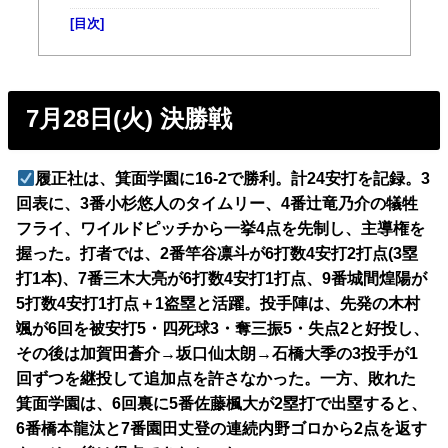
[目次]
7月28日(火) 決勝戦
履正社は、箕面学園に16-2で勝利。計24安打を記録。3
回表に、3番小杉悠人のタイムリー、4番辻竜乃介の犠牲
フライ、ワイルドピッチから一挙4点を先制し、主導権を
握った。打者では、2番竿谷凛斗が6打数4安打2打点(3塁
打1本)、7番三木大亮が6打数4安打1打点、9番城間煌陽が
5打数4安打1打点＋1盗塁と活躍。投手陣は、先発の木村
颯が6回を被安打5・四死球3・奪三振5・失点2と好投し、
その後は加賀田蒼介→坂口仙太朗→石橋大季の3投手が1
回ずつを継投して追加点を許さなかった。一方、敗れた
箕面学園は、6回裏に5番佐藤楓大が2塁打で出塁すると、
6番橋本龍汰と7番園田丈登の連続内野ゴロから2点を返す