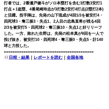
打者では、2番瀬戸健斗がソロ本塁打を含む3打数3安打1
打点＋1盗塁、4番尾崎玲志が3打数2安打4打点(2塁打2本)
と活躍。投手陣は、先発の山下琉成が4回1/3を被安打4・
四死球3・奪三振3・失点1、2人目の忠島直希が残る4回
2/3を被安打5・四死球2・奪三振10・失点1と好リリーフ
した。一方、敗れた生野は、先発の松本真が9回を一人で
投げ抜き、被安打10・四死球4・奪三振0・失点5・計140
球と力投した。
=========================================
日程・結果
｜
レポートを読む
｜
全国各地