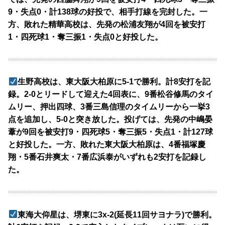
9・失点0・計138球の好投で、相手打線を完封した。一
方、敗れた精華高校は、先発の松浦友翔が4回を被安打
1・四死球1・奪三振1・失点0と好投した。
生野高校は、東大阪大柏原に5-1で勝利。計8安打を記
録。2-0とリードして迎えた4回表に、9番松谷修馬のタイ
ムリー、押出四球、3番三島信理のタイムリーから一挙3
点を追加し、5-0と突き放した。投げては、先発の中嶋晏
葦が9回を被安打9・四死球5・奪三振5・失点1・計127球
と好投した。一方、敗れた東大阪大柏原は、4番福塚慶
翔・5番石井爽太・7番広浜泰がいずれも2安打を記録し
た。
東海大仰星は、堺東に3x-2(延長11回サヨナラ)で勝利。