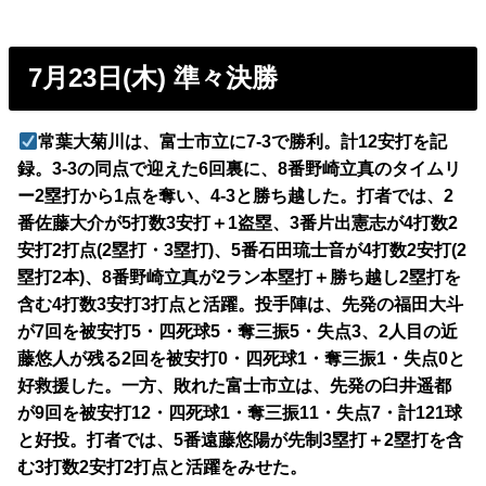
7月23日(木) 準々決勝
常葉大菊川は、富士市立に7-3で勝利。計12安打を記
録。3-3の同点で迎えた6回裏に、8番野崎立真のタイムリ
ー2塁打から1点を奪い、4-3と勝ち越した。打者では、2
番佐藤大介が5打数3安打＋1盗塁、3番片出憲志が4打数2
安打2打点(2塁打・3塁打)、5番石田琉士音が4打数2安打(2
塁打2本)、8番野崎立真が2ラン本塁打＋勝ち越し2塁打を
含む4打数3安打3打点と活躍。投手陣は、先発の福田大斗
が7回を被安打5・四死球5・奪三振5・失点3、2人目の近
藤悠人が残る2回を被安打0・四死球1・奪三振1・失点0と
好救援した。一方、敗れた富士市立は、先発の臼井遥都
が9回を被安打12・四死球1・奪三振11・失点7・計121球
と好投。打者では、5番遠藤悠陽が先制3塁打＋2塁打を含
む3打数2安打2打点と活躍をみせた。