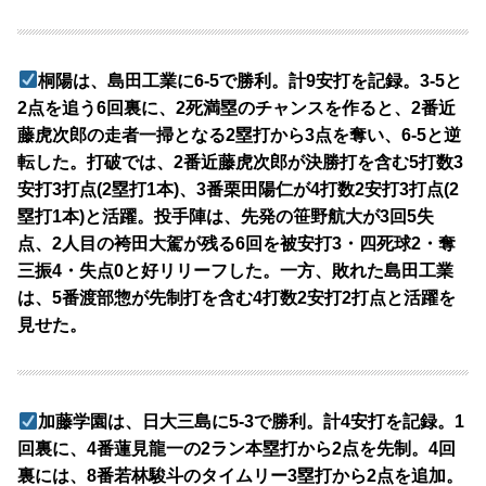
桐陽は、島田工業に6-5で勝利。計9安打を記録。3-5と
2点を追う6回裏に、2死満塁のチャンスを作ると、2番近
藤虎次郎の走者一掃となる2塁打から3点を奪い、6-5と逆
転した。打破では、2番近藤虎次郎が決勝打を含む5打数3
安打3打点(2塁打1本)、3番栗田陽仁が4打数2安打3打点(2
塁打1本)と活躍。投手陣は、先発の笹野航大が3回5失
点、2人目の袴田大駕が残る6回を被安打3・四死球2・奪
三振4・失点0と好リリーフした。一方、敗れた島田工業
は、5番渡部惣が先制打を含む4打数2安打2打点と活躍を
見せた。
加藤学園は、日大三島に5-3で勝利。計4安打を記録。1
回裏に、4番蓮見龍一の2ラン本塁打から2点を先制。4回
裏には、8番若林駿斗のタイムリー3塁打から2点を追加。