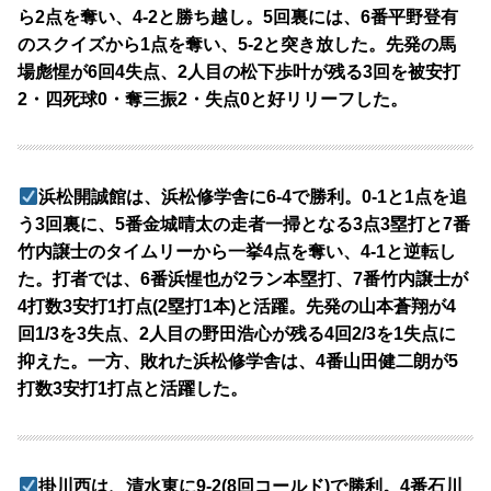
ら2点を奪い、4-2と勝ち越し。5回裏には、6番平野登有
のスクイズから1点を奪い、5-2と突き放した。先発の馬
場彪惺が6回4失点、2人目の松下歩叶が残る3回を被安打
2・四死球0・奪三振2・失点0と好リリーフした。
浜松開誠館は、浜松修学舎に6-4で勝利。0-1と1点を追
う3回裏に、5番金城晴太の走者一掃となる3点3塁打と7番
竹内譲士のタイムリーから一挙4点を奪い、4-1と逆転し
た。打者では、6番浜惺也が2ラン本塁打、7番竹内譲士が
4打数3安打1打点(2塁打1本)と活躍。先発の山本蒼翔が4
回1/3を3失点、2人目の野田浩心が残る4回2/3を1失点に
抑えた。一方、敗れた浜松修学舎は、4番山田健二朗が5
打数3安打1打点と活躍した。
掛川西は、清水東に9-2(8回コールド)で勝利。4番石川