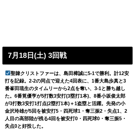
7月18日(土) 3回戦
聖隷クリストファーは、島田樟誠に5-1で勝利。計12安
打を記録。2-2の同点で迎えた4回表に、1番大島歩真と3
番峯田琉生のタイムリーから2点を奪い、3-1と勝ち越し
た。6番筧優亨が5打数3安打(3塁打1本)、8番小坂俊太郎
が3打数3安打1打点(2塁打1本)＋1盗塁と活躍。先発の小
金沢玲雄が5回を被安打5・四死球1・奪三振2・失点1、2
人目の高部陸が残る4回を被安打0・四死球0・奪三振5・
失点0と好投した。