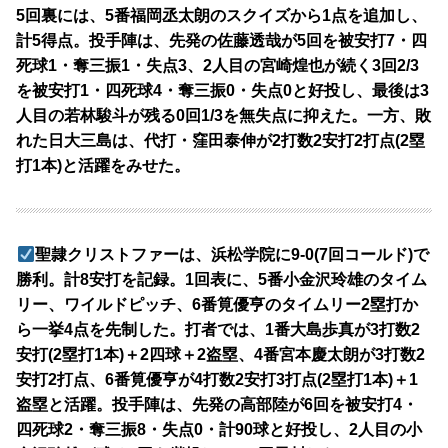
5回裏には、5番福岡丞太朗のスクイズから1点を追加し、
計5得点。投手陣は、先発の佐藤透哉が5回を被安打7・四
死球1・奪三振1・失点3、2人目の宮崎煌也が続く3回2/3
を被安打1・四死球4・奪三振0・失点0と好投し、最後は3
人目の若林駿斗が残る0回1/3を無失点に抑えた。一方、敗
れた日大三島は、代打・窪田泰伸が2打数2安打2打点(2塁
打1本)と活躍をみせた。
聖隷クリストファーは、浜松学院に9-0(7回コールド)で
勝利。計8安打を記録。1回表に、5番小金沢玲雄のタイム
リー、ワイルドピッチ、6番筧優亨のタイムリー2塁打か
ら一挙4点を先制した。打者では、1番大島歩真が3打数2
安打(2塁打1本)＋2四球＋2盗塁、4番宮本慶太朗が3打数2
安打2打点、6番筧優亨が4打数2安打3打点(2塁打1本)＋1
盗塁と活躍。投手陣は、先発の高部陸が6回を被安打4・
四死球2・奪三振8・失点0・計90球と好投し、2人目の小