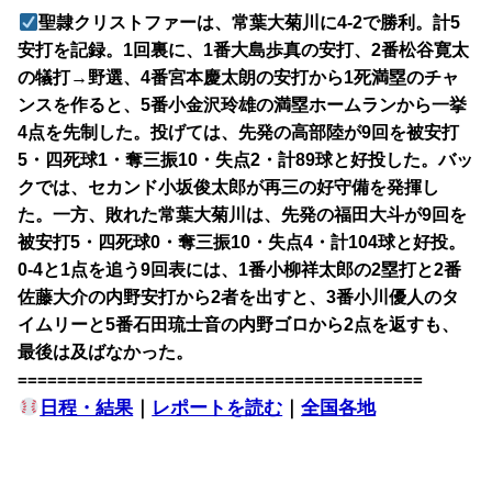
聖隷クリストファーは、常葉大菊川に4-2で勝利。計5
安打を記録。1回裏に、1番大島歩真の安打、2番松谷寛太
の犠打→野選、4番宮本慶太朗の安打から1死満塁のチャ
ンスを作ると、5番小金沢玲雄の満塁ホームランから一挙
4点を先制した。投げては、先発の高部陸が9回を被安打
5・四死球1・奪三振10・失点2・計89球と好投した。バッ
クでは、セカンド小坂俊太郎が再三の好守備を発揮し
た。一方、敗れた常葉大菊川は、先発の福田大斗が9回を
被安打5・四死球0・奪三振10・失点4・計104球と好投。
0-4と1点を追う9回表には、1番小柳祥太郎の2塁打と2番
佐藤大介の内野安打から2者を出すと、3番小川優人のタ
イムリーと5番石田琉士音の内野ゴロから2点を返すも、
最後は及ばなかった。
=========================================
日程・結果
｜
レポートを読む
｜
全国各地