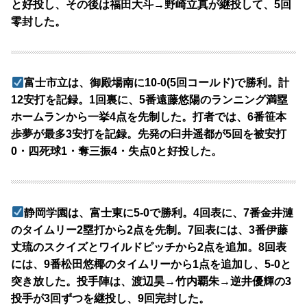
と好投し、その後は福田大斗→野崎立真が継投して、5回
零封した。
富士市立は、御殿場南に10-0(5回コールド)で勝利。計
12安打を記録。1回裏に、5番遠藤悠陽のランニング満塁
ホームランから一挙4点を先制した。打者では、6番笹本
歩夢が最多3安打を記録。先発の臼井遥都が5回を被安打
0・四死球1・奪三振4・失点0と好投した。
静岡学園は、富士東に5-0で勝利。4回表に、7番金井漣
のタイムリー2塁打から2点を先制。7回表には、3番伊藤
丈琉のスクイズとワイルドピッチから2点を追加。8回表
には、9番松田悠椰のタイムリーから1点を追加し、5-0と
突き放した。投手陣は、渡辺昊→竹内覇朱→逆井優輝の3
投手が3回ずつを継投し、9回完封した。