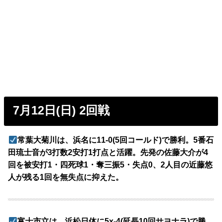
7月12日(日) 2回戦
常葉大菊川は、浜名に11-0(5回コールド)で勝利。5番石
田琉士音が3打数2安打1打点と活躍。先発の佐藤大介が4
回を被安打1・四死球1・奪三振5・失点0、2人目の近藤悠
人が残る1回を無失点に抑えた。
富士市立は、浜松日体に5x-4(延長10回サヨナラ)で勝