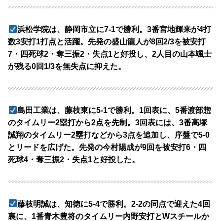
浜松学院は、静岡市立に7-1で勝利。3番宮地輝来が4打
数3安打1打点と活躍。先発の盛山龍人が8回2/3を被安打
7・四死球2・奪三振2・失点1と好投し、2人目の山本颯士
が残る0回1/3を無失点に抑えた。
島田工業は、藤枝東に5-1で勝利。1回表に、5番渡部惣
のタイムリー2塁打から2点を先制。3回表には、3番高塚
誠翔のタイムリー2塁打などから3点を追加し、序盤で5-0
とリードを広げた。先発の今村陽成が9回を被安打6・四
死球4・奪三振2・失点1と好投した。
藤枝明誠は、知徳に5-4で勝利。2-2の同点で迎えた4回
裏に、1番青木豊将のタイムリー内野安打とWスチールか