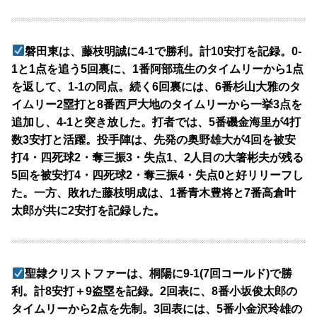
磐田東は、藤枝明誠に4-1で勝利。計10安打を記録。0-
1と1点を追う5回裏に、1番阿部琉生のタイムリーから1点
を返して、1-1の同点。続く6回裏には、6番杉山大雅のタ
イムリー2塁打と8番西戸大地のタイムリーから一挙3点を
追加し、4-1と突き放した。打者では、5番磯金海里が4打
数3安打と活躍。投手陣は、先発の奥野雄大が4回を被安
打4・四死球2・奪三振3・失点1、2人目の大箸彬夫が残る
5回を被安打4・四死球2・奪三振4・失点0と好リリーフし
た。一方、敗れた藤枝明成は、1番青木豊将と7番高倉叶
太郎が共に2安打を記録した。
聖隷クリストファーは、桐陽に9-1(7回コールド)で勝
利。計8安打＋9盗塁を記録。2回表に、8番小坂俊太郎の
タイムリーから2点を先制。3回表には、5番小金沢玲雄の