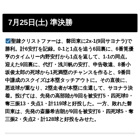
7月25日(土) 準決勝
聖隷クリストファーは、磐田東に2x-1(9回サヨナラ)で
勝利。計6安打を記録。0-1と1点を追う6回裏に、6番筧優
亨のタイムリー内野安打から1点を返して、1-1の同点。
迎えた9回裏に、代打・浅川帆の安打、申告敬遠、8番小
坂俊太郎の死球から1死満塁のチャンスを作ると、9番田
中謙成のスクイズは本塁タッチアウトに。その直後に、
悪送球が重なり、2塁走者が本塁に生還して、サヨナラ決
着。投げては、先発の高部陸が9回を被安打5・四死球0・
奪三振13・失点1・計119球と好投した。一方、敗れた磐
田東は、先発の斎藤希吉朗が9回を被安打6・四死球5・奪
三振2・失点2・計128球と好投をみせた。