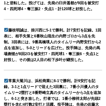
1と逆転した。投げては、先発の臼井遥都が9回を被安打
4・四死球4・奪三振2・失点1・計120球と好投した。
藤枝明誠は、掛川西に5-1で勝利。計7安打を記録。1回
表に、相手失策と6番秋山琉生の内野ゴロから3点を先
制。3回表には、9番高橋瑛人のタイムリー内野安打から2
点を追加し、5-0とリードを広げた。投手陣は、先発の馬
場彪惺が8回2/3を被安打7・四死球1・奪三振6・失点1と
好投し、その後は2人目の松下歩叶が継投した。
常葉大菊川は、浜松商業に6-1で勝利。計9安打を記
録。3-1と1点リードで迎えた3回裏に、7番小川優人のタ
イムリー2塁打と8番野崎立真のタイムリーから3点を追加
し、6-1と突き放した。打者では、1番小柳祥太郎が先頭2
塁打を含む4打数2安打と活躍。投手陣は、先発の佐藤大