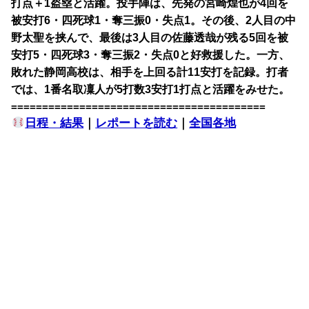
打点＋1盗塁と活躍。投手陣は、先発の宮崎煌也が4回を
被安打6・四死球1・奪三振0・失点1。その後、2人目の中
野太聖を挟んで、最後は3人目の佐藤透哉が残る5回を被
安打5・四死球3・奪三振2・失点0と好救援した。一方、
敗れた静岡高校は、相手を上回る計11安打を記録。打者
では、1番名取凜人が5打数3安打1打点と活躍をみせた。
=========================================
日程・結果
｜
レポートを読む
｜
全国各地