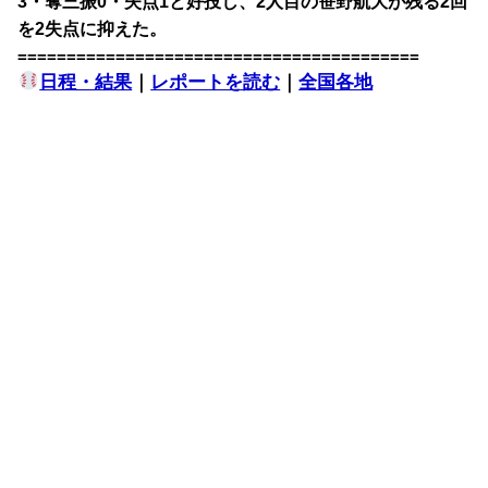
3・奪三振0・失点1と好投し、2人目の笹野航大が残る2回
を2失点に抑えた。
=========================================
日程・結果
｜
レポートを読む
｜
全国各地