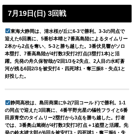
7月19日(日) 3回戦
東海大静岡は、清水桜が丘に6-3で勝利。3-3の同点で
迎えた6回裏に、5番杉本晴と7番高島陸によるタイムリー
2本から2点を奪い、5-3と勝ち越した。3番伏見響がソロ
本塁打、7番高島陸が4打数3安打2打点(3塁打1本)と活
躍。先発の舟久保智哉が2回1/3を2失点、2人目の水町蒼
河が残る6回2/3を被安打4・四死球1・奪三振8・失点1と
好投した。
静岡高校は、島田商業に9-2(7回コールド)で勝利。1-1
の同点で迎えた3回裏に、4番平野光星の犠牲フライと6番
田原青空のタイムリー2塁打から3点を勝ち越した。打者
では、3番奥山篤樹が4打数3安打3打点＋1盗塁と活躍。先
発の鈴木琥大郎が6回を被安打3・四死球1・奪三振6・失