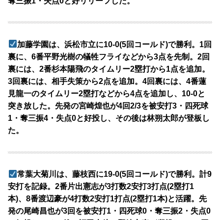
奪三振1・失点0と好リリーフした。
加藤学園は、浜松市立に10-0(5回コールド)で勝利。1回
裏に、6番平野光樹の犠牲フライなどから3点を先制。2回
裏には、2番杉本陽飛のタイムリー2塁打から1点を追加。
3回裏には、相手失策から2点を追加。4回裏には、4番蓮
見龍一のタイムリー2塁打などから4点を追加し、10-0と
突き放した。先発の宮崎煌也が4回2/3を被安打3・四死球
1・奪三振4・失点0と好投し、その後は林朔太郎が登板し
た。
常葉大菊川は、藤枝西に19-0(5回コールド)で勝利。計9
安打を記録。2番片出憲志が3打数2安打3打点(2塁打1
本)、8番渡辺豪が4打数2安打1打点(2塁打1本)と活躍。先
発の尾崎昌也が3回を被安打1・四死球0・奪三振2・失点0