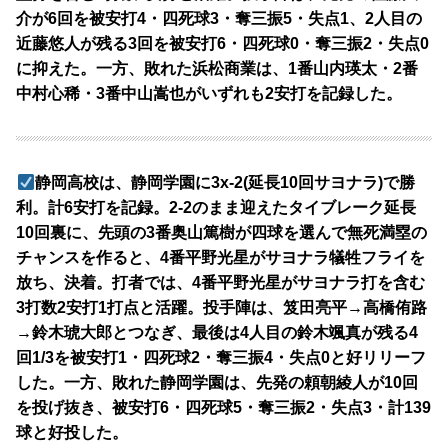
介が6回を被安打4・四死球3・奪三振5・失点1、2人目の
近藤悠人が残る3回を被安打6・四死球0・奪三振2・失点0
に抑えた。一方、敗れた浜松商業は、1番山内瑛太・2番
中村心稀・3番中山嵩也がいずれも2安打を記録した。
静岡高校は、静岡学園に3x-2(延長10回サヨナラ)で勝
利。計6安打を記録。2-2のまま迎えたタイブレーク延長
10回裏に、先頭の3番奥山篤樹が四球を選んで無死満塁の
チャンスを作ると、4番平野光星がサヨナラ犠牲フライを
放ち、決着。打者では、4番平野光星がサヨナラ打を含む
3打数2安打1打点と活躍。投手陣は、笈田亮平→高橋侑路
→鈴木琥大郎とつなぎ、最後は4人目の鈴木颯真が残る4
回1/3を被安打1・四死球2・奪三振4・失点0と好リリーフ
した。一方、敗れた静岡学園は、先発の頼朝綾人が10回
を投げ抜き、被安打6・四死球5・奪三振2・失点3・計139
球と好投した。