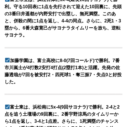
利。守る10回表に1点を先行されて迎えた10回裏に、先頭
の3番臼井遥都が内野安打で出塁し、無死満塁。このあ
と、併殺の間に1点を返し、4-4の同点。さらに、2死1・3
塁から、6番大森寛己がサヨナラタイムリーを放ち、逆転
サヨナラ。
加藤学園は、富士高校に8-0(7回コールド)で勝利。7番
市川嵐士が4打数2安打4打点(2塁打1本)と活躍。先発の佐
藤透哉が7回を被安打2・四死球1・奪三振7・失点0と好投
した。
富士東は、浜松南に5x-4(9回サヨナラ)で勝利。2-4と2
点を追う土壇場の9回裏に、2番宇野涼馬のタイムリーか
ら1点を返し、3-4と1点差。さらに、1死満塁のチャンス