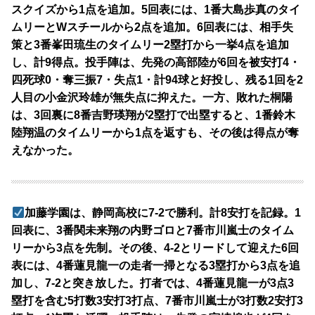
スクイズから1点を追加。5回表には、1番大島歩真のタイ
ムリーとWスチールから2点を追加。6回表には、相手失
策と3番峯田琉生のタイムリー2塁打から一挙4点を追加
し、計9得点。投手陣は、先発の高部陸が6回を被安打4・
四死球0・奪三振7・失点1・計94球と好投し、残る1回を2
人目の小金沢玲雄が無失点に抑えた。一方、敗れた桐陽
は、3回裏に8番吉野瑛翔が2塁打で出塁すると、1番鈴木
陸翔温のタイムリーから1点を返すも、その後は得点が奪
えなかった。
加藤学園は、静岡高校に7-2で勝利。計8安打を記録。1
回表に、3番関未来翔の内野ゴロと7番市川嵐士のタイム
リーから3点を先制。その後、4-2とリードして迎えた6回
表には、4番蓮見龍一の走者一掃となる3塁打から3点を追
加し、7-2と突き放した。打者では、4番蓮見龍一が3点3
塁打を含む5打数3安打3打点、7番市川嵐士が3打数2安打3