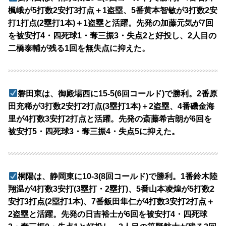
楓峨が5打数2安打3打点＋1盗塁、5番黄本智敏が3打数2安
打1打点(2塁打1本)＋1盗塁と活躍。先発の加藤元気が7回
を被安打4・四死球1・奪三振3・失点2と好投し、2人目の
二橋泰輔が残る1回を無失点に抑えた。
磐田東は、御殿場西に15-5(6回コールド)で勝利。2番原
田充稀が3打数2安打2打点(3塁打1本)＋2盗塁、4番磯金海
里が4打数3安打2打点と活躍。先発の斎藤希吉朗が6回を
被安打5・四死球3・奪三振4・失点5に抑えた。
桐陽は、静岡東に10-3(8回コールド)で勝利。1番鈴木陸
翔温が4打数3安打(3塁打・2塁打)、5番山本凌煌が5打数2
安打3打点(2塁打1本)、7番飯田隼仁が4打数3安打2打点＋
2盗塁と活躍。先発の日吉裕士が6回を被安打4・四死球