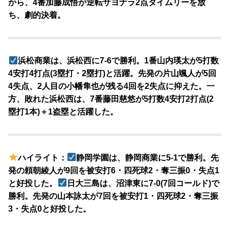
から、4番加藤成悟が逆転サヨナラ2点タイムリーを放
ち、劇的決着。
浜松商業は、浜松西に7-6で勝利。1番山内瑛太が5打数
4安打4打点(3塁打・2塁打)と活躍。先発の片山颯人が5回
4失点、2人目の小幡隼也が残る4回を2失点に抑えた。一
方、敗れた浜松西は、7番藤田慈悠が5打数4安打2打点(2
塁打1本)＋1盗塁と活躍した。
ハイライト：
静岡学園は、静岡商業に5-1で勝利。先
発の頼朝綾人が9回を被安打6・四死球2・奪三振0・失点1
と好投した。
日大三島は、沼津東に7-0(7回コールド)で
勝利。先発の山本詠太が7回を被安打1・四死球2・奪三振
3・失点0と好投した。