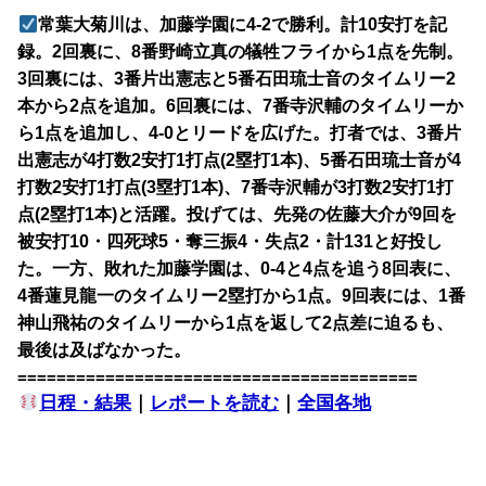
常葉大菊川は、加藤学園に4-2で勝利。計10安打を記
録。2回裏に、8番野崎立真の犠牲フライから1点を先制。
3回裏には、3番片出憲志と5番石田琉士音のタイムリー2
本から2点を追加。6回裏には、7番寺沢輔のタイムリーか
ら1点を追加し、4-0とリードを広げた。打者では、3番片
出憲志が4打数2安打1打点(2塁打1本)、5番石田琉士音が4
打数2安打1打点(3塁打1本)、7番寺沢輔が3打数2安打1打
点(2塁打1本)と活躍。投げては、先発の佐藤大介が9回を
被安打10・四死球5・奪三振4・失点2・計131と好投し
た。一方、敗れた加藤学園は、0-4と4点を追う8回表に、
4番蓮見龍一のタイムリー2塁打から1点。9回表には、1番
神山飛祐のタイムリーから1点を返して2点差に迫るも、
最後は及ばなかった。
=========================================
日程・結果
｜
レポートを読む
｜
全国各地