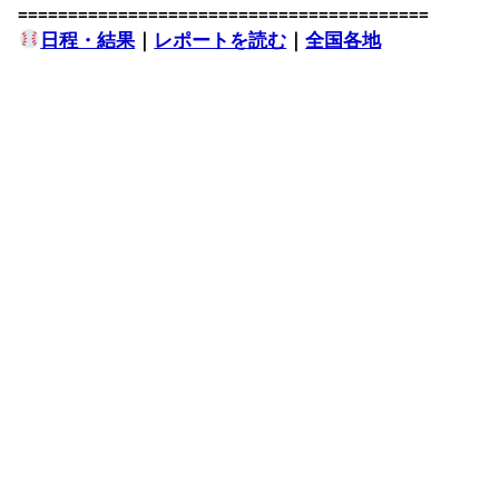
=========================================
日程・結果
｜
レポートを読む
｜
全国各地