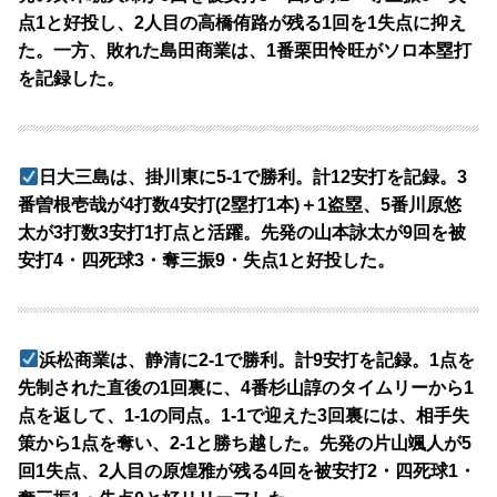
点1と好投し、2人目の高橋侑路が残る1回を1失点に抑え
た。一方、敗れた島田商業は、1番栗田怜旺がソロ本塁打
を記録した。
日大三島は、掛川東に5-1で勝利。計12安打を記録。3
番曽根壱哉が4打数4安打(2塁打1本)＋1盗塁、5番川原悠
太が3打数3安打1打点と活躍。先発の山本詠太が9回を被
安打4・四死球3・奪三振9・失点1と好投した。
浜松商業は、静清に2-1で勝利。計9安打を記録。1点を
先制された直後の1回裏に、4番杉山諄のタイムリーから1
点を返して、1-1の同点。1-1で迎えた3回裏には、相手失
策から1点を奪い、2-1と勝ち越した。先発の片山颯人が5
回1失点、2人目の原煌雅が残る4回を被安打2・四死球1・