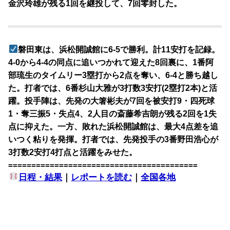
金沢玲雄が残る1回を継投して、7回零封した。
磐田東は、浜松開誠館に6-5で勝利。計11安打を記録。
4-0から4-4の同点に追いつかれて迎えた8回裏に、1番阿
部琉生のタイムリー3塁打から2点を奪い、6-4と勝ち越し
た。打者では、6番杉山大雅が3打数3安打(2塁打2本)と活
躍。投手陣は、先発の大箸彬夫が7回を被安打9・四死球
1・奪三振5・失点4、2人目の斎藤希吉朗が残る2回を1失
点に抑えた。一方、敗れた浜松開誠館は、最大4点差を追
いつく粘りを発揮。打者では、先発投手の3番野田浩心が
3打数2安打4打点と活躍をみせた。
=========================================
日程・結果
｜
レポートを読む
｜
全国各地