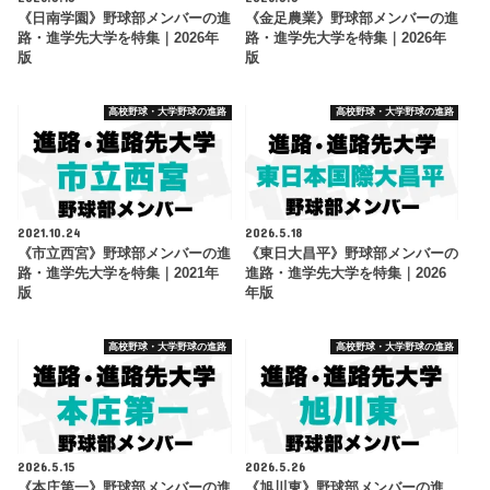
《日南学園》野球部メンバーの進
《金足農業》野球部メンバーの進
路・進学先大学を特集｜2026年
路・進学先大学を特集｜2026年
版
版
高校野球・大学野球の進路
高校野球・大学野球の進路
2021.10.24
2026.5.18
《市立西宮》野球部メンバーの進
《東日大昌平》野球部メンバーの
路・進学先大学を特集｜2021年
進路・進学先大学を特集｜2026
版
年版
高校野球・大学野球の進路
高校野球・大学野球の進路
2026.5.15
2026.5.26
《本庄第一》野球部メンバーの進
《旭川東》野球部メンバーの進