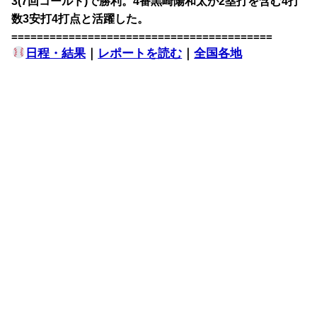
3(7回コールド)で勝利。4番黒崎陽和太が2塁打を含む4打
数3安打4打点と活躍した。
=========================================
日程・結果
｜
レポートを読む
｜
全国各地