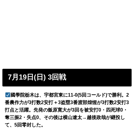
7月19日(日) 3回戦
國學院栃木は、宇都宮東に11-0(5回コールド)で勝利。2
番農作力が3打数2安打＋3盗塁3番渡部煌惺が3打数2安打3
打点と活躍。先発の飯原寛大が3回を被安打0・四死球0・
奪三振2・失点0、その後は横山遼太→越後政哉が継投し
て、5回零封した。