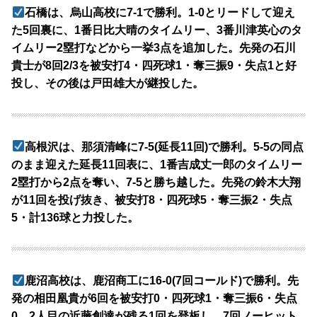
石橋は、烏山高校に7-1で勝利。1-0とリードして迎え
た5回裏に、1番日比大晴のタイムリー、3番川津英心のタ
イムリー2塁打などから一挙3点を追加した。先発の石川
貴士が8回2/3を被安打4・四死球1・奪三振9・失点1と好
投し、その後は戸田雄大が継投した。
高根沢は、那須清峰に7-5(延長11回)で勝利。5-5の同点
のまま迎えた延長11回表に、1番吉成丈一郎のタイムリー
2塁打から2点を奪い、7-5と勝ち越した。先発の鈴木大翔
が11回を投げ抜き、被安打8・四死球5・奪三振2・失点
5・計136球と力投した。
鹿沼高校は、鹿沼商工に16-0(7回コールド)で勝利。先
発の相田凰貴が6回を被安打0・四死球1・奪三振6・失点
0、2人目の近藤創達が残る1回を登板し、7回ノーヒット