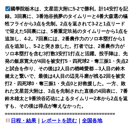
國學院栃木は、文星芸大附に5-2で勝利。計14安打を記
録。3回裏に、3番池谷挑夢のタイムリーと4番大森選の犠
牲フライから3点を先制。2点を返されて3-2と1点リード
で迎えた5回裏には、5番重定玖祐のタイムリーから1点を
追加し、4-2。7回裏には、2番農作力のソロ本塁打から1
点を追加し、5-2と突き放した。打者では、2番農作力が
ソロ本塁打を含む3打数3安打1打点と活躍。投手陣は、先
発の飯原寛大が4回を被安打5・四死球2・奪三振1・失点2
と試合を作り、その後は2人目の楢崎愛都→3人目の鈴木
健太と繋いで、最後は4人目の辺見斗磨が残る2回を被安
打2・四死球0・奪三振1・失点0と好救援した。一方、敗
れた文星芸大附は、3点を先制された直後の4回表に、7番
鈴木雄太と9番渋谷応佑によるタイムリー2本から2点を返
すも、その後は得点が奪えなかった。
=========================================
日程・結果
｜
レポートを読む
｜
全国各地