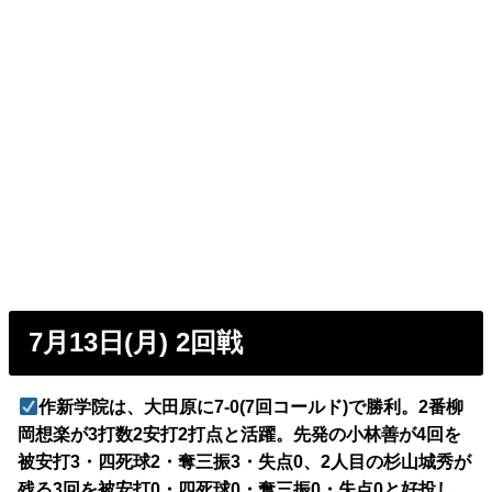
7月13日(月) 2回戦
作新学院は、大田原に7-0(7回コールド)で勝利。2番柳
岡想楽が3打数2安打2打点と活躍。先発の小林善が4回を
被安打3・四死球2・奪三振3・失点0、2人目の杉山城秀が
残る3回を被安打0・四死球0・奪三振0・失点0と好投し、