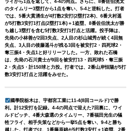
ライから1点を返して、4-4の同点。さらに、8番佐伯洸太
のタイムリー3塁打から1点を奪い、5-4と逆転した。打者
では、5番大貫湧生が4打数2安打(2塁打2本)、6番大村遥
が5打数3安打1打点(2塁打1本)＋1盗塁、8番佐伯洸太が勝
ち越し3塁打を含む5打数3安打1打点と活躍。投手陣は、
先発の小林善が2回3失点、2人目の杉山城秀が続く4回無
失点、3人目の後藤遥斗が残る3回を被安打2・四死球2・
奪三振4・失点1と好リリーフした。一方、敗れた石橋
は、先発の石川貴士が9回を被安打13・四死球5・奪三振
2・失点5・計150球と力投。打者では、2番山岸恒陽が5打
数3安打1打点と活躍をみせた。
國學院栃木は、宇都宮工業に11-4(8回コールド)で勝
利。計12安打を記録。4-4の同点で迎えた7回裏に、ワイ
ルドピッチ、4番大森選のタイムリー、7番福田光生の犠
牲フライ、相手失策などから一挙5点を奪い、9-4と勝ち
越した。打者では、1番藤原錦が5打数3安打＋1盗塁、2番