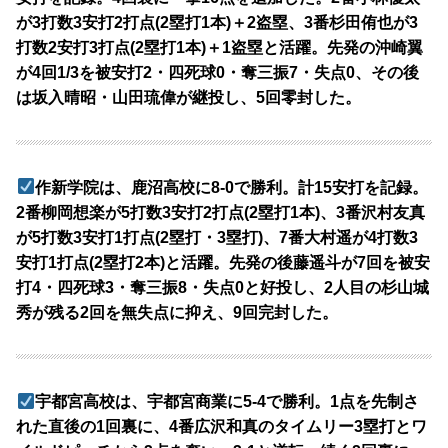
が3打数3安打2打点(2塁打1本)＋2盗塁、3番杉田侑也が3
打数2安打3打点(2塁打1本)＋1盗塁と活躍。先発の沖崎翼
が4回1/3を被安打2・四死球0・奪三振7・失点0、その後
は坂入晴昭・山田琉偉が継投し、5回零封した。
作新学院は、鹿沼高校に8-0で勝利。計15安打を記録。
2番柳岡想楽が5打数3安打2打点(2塁打1本)、3番沢村友真
が5打数3安打1打点(2塁打・3塁打)、7番大村遥が4打数3
安打1打点(2塁打2本)と活躍。先発の後藤遥斗が7回を被安
打4・四死球3・奪三振8・失点0と好投し、2人目の杉山城
秀が残る2回を無失点に抑え、9回完封した。
宇都宮高校は、宇都宮商業に5-4で勝利。1点を先制さ
れた直後の1回裏に、4番広沢和真のタイムリー3塁打とワ