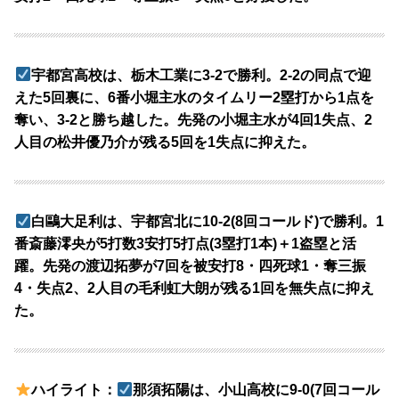
宇都宮高校は、栃木工業に3-2で勝利。2-2の同点で迎
えた5回裏に、6番小堀主水のタイムリー2塁打から1点を
奪い、3-2と勝ち越した。先発の小堀主水が4回1失点、2
人目の松井優乃介が残る5回を1失点に抑えた。
白鷗大足利は、宇都宮北に10-2(8回コールド)で勝利。1
番斎藤澪央が5打数3安打5打点(3塁打1本)＋1盗塁と活
躍。先発の渡辺拓夢が7回を被安打8・四死球1・奪三振
4・失点2、2人目の毛利虹大朗が残る1回を無失点に抑え
た。
ハイライト：
那須拓陽は、小山高校に9-0(7回コール