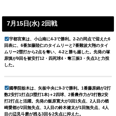
7月15日(水) 2回戦
宇都宮東は、小山南に4-3で勝利。2-2の同点で迎えた6
回表に、6番加藤陸仁のタイムリーと7番難波大翔のタイ
ムリー2塁打から2点を奪い、4-2と勝ち越した。先発の塚
原慎が9回を被安打12・四死球4・奪三振3・失点3と力投
した。
國學院栃木は、矢板中央に9-3で勝利。1番藤原錦が2打
数2安打1打点(3塁打1本)＋2四球、2番農作力が3打数2安
打2打点と活躍。先発の飯原寛大が3回1失点、2人目の楢
崎愛都が2回無失点、3人目の鈴木健太が1回無失点、4人
目の辺見斗磨が残る3回を2失点に抑えた。