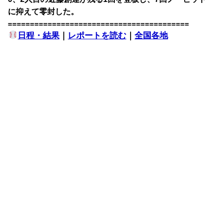
に抑えて零封した。
=========================================
日程・結果
｜
レポートを読む
｜
全国各地