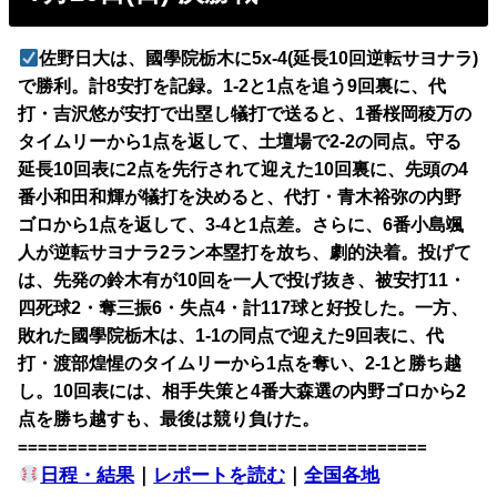
佐野日大は、國學院栃木に5x-4(延長10回逆転サヨナラ)
で勝利。計8安打を記録。1-2と1点を追う9回裏に、代
打・吉沢悠が安打で出塁し犠打で送ると、1番桜岡稜万の
タイムリーから1点を返して、土壇場で2-2の同点。守る
延長10回表に2点を先行されて迎えた10回裏に、先頭の4
番小和田和輝が犠打を決めると、代打・青木裕弥の内野
ゴロから1点を返して、3-4と1点差。さらに、6番小島颯
人が逆転サヨナラ2ラン本塁打を放ち、劇的決着。投げて
は、先発の鈴木有が10回を一人で投げ抜き、被安打11・
四死球2・奪三振6・失点4・計117球と好投した。一方、
敗れた國學院栃木は、1-1の同点で迎えた9回表に、代
打・渡部煌惺のタイムリーから1点を奪い、2-1と勝ち越
し。10回表には、相手失策と4番大森選の内野ゴロから2
点を勝ち越すも、最後は競り負けた。
=========================================
日程・結果
｜
レポートを読む
｜
全国各地