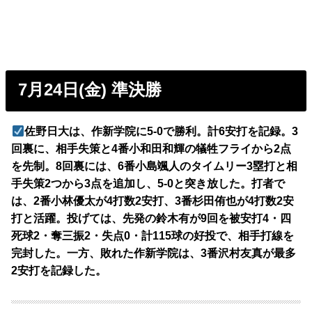
7月24日(金) 準決勝
佐野日大は、作新学院に5-0で勝利。計6安打を記録。3
回裏に、相手失策と4番小和田和輝の犠牲フライから2点
を先制。8回裏には、6番小島颯人のタイムリー3塁打と相
手失策2つから3点を追加し、5-0と突き放した。打者で
は、2番小林優太が4打数2安打、3番杉田侑也が4打数2安
打と活躍。投げては、先発の鈴木有が9回を被安打4・四
死球2・奪三振2・失点0・計115球の好投で、相手打線を
完封した。一方、敗れた作新学院は、3番沢村友真が最多
2安打を記録した。