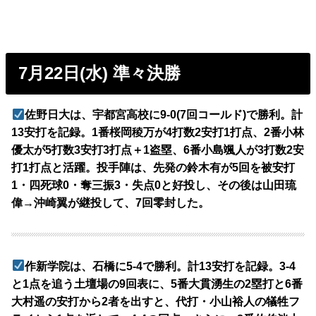
7月22日(水) 準々決勝
佐野日大は、宇都宮高校に9-0(7回コールド)で勝利。計
13安打を記録。1番桜岡稜万が4打数2安打1打点、2番小林
優太が5打数3安打3打点＋1盗塁、6番小島颯人が3打数2安
打1打点と活躍。投手陣は、先発の鈴木有が5回を被安打
1・四死球0・奪三振3・失点0と好投し、その後は山田琉
偉→沖崎翼が継投して、7回零封した。
作新学院は、石橋に5-4で勝利。計13安打を記録。3-4
と1点を追う土壇場の9回表に、5番大貫湧生の2塁打と6番
大村遥の安打から2者を出すと、代打・小山裕人の犠牲フ