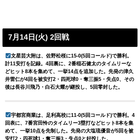
7月14日(火) 2回戦
文星芸大附は、佐野松桜に15-0(5回コールド)で勝利。
計11安打を記録。4回裏に、2番稲石健太のタイムリーな
どヒット8本を集めて、一挙14点を追加した。先発の津久
井雷仁が4回を被安打2・四死球0・奪三振5・失点0、その
後は長谷川飛乃・白石大耀が継投し、5回零封した。
宇都宮商業は、足利高校に11-0(5回コールド)で勝利。4
回表に、7番宮田怜のタイムリー3塁打などヒット8本を集
めて、一挙10点を先制した。先発の大塩琉優音が5回を被
安打2・四死球1・奪三振3・失点0と好投した。