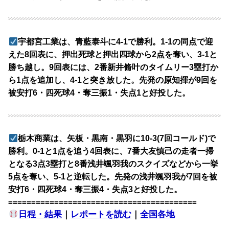
宇都宮工業は、青藍泰斗に4-1で勝利。1-1の同点で迎
えた8回表に、押出死球と押出四球から2点を奪い、3-1と
勝ち越し。9回表には、2番新井脩叶のタイムリー3塁打か
ら1点を追加し、4-1と突き放した。先発の原知揮が9回を
被安打6・四死球4・奪三振1・失点1と好投した。
栃木商業は、矢板・黒南・黒羽に10-3(7回コールド)で
勝利。0-1と1点を追う4回表に、7番大友慎己の走者一掃
となる3点3塁打と8番浅井颯羽我のスクイズなどから一挙
5点を奪い、5-1と逆転した。先発の浅井颯羽我が7回を被
安打6・四死球4・奪三振4・失点3と好投した。
=========================================
日程・結果
｜
レポートを読む
｜
全国各地