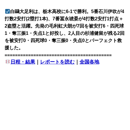
白鷗大足利は、栃木高校に6-1で勝利。5番石川伊吹が4
打数2安打(2塁打1本)、7番冨永琥晏が4打数2安打1打点＋
2盗塁と活躍。先発の毛利虹大朗が7回を被安打6・四死球
1・奪三振1・失点1と好投し、2人目の杉浦健留が残る2回
を被安打0・四死球0・奪三振0・失点0とパーフェクト救
援した。
=========================================
日程・結果
｜
レポートを読む
｜
全国各地