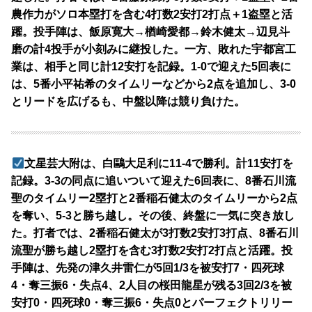
農作力がソロ本塁打を含む4打数2安打2打点＋1盗塁と活
躍。投手陣は、飯原寛大→楢崎愛都→鈴木健太→辺見斗
磨の計4投手が小刻みに継投した。一方、敗れた宇都宮工
業は、相手と同じ計12安打を記録。1-0で迎えた5回表に
は、5番小平祐希のタイムリーなどから2点を追加し、3-0
とリードを広げるも、中盤以降は競り負けた。
文星芸大附は、白鷗大足利に11-4で勝利。計11安打を
記録。3-3の同点に追いついて迎えた6回表に、8番石川流
聖のタイムリー2塁打と2番稲石健太のタイムリーから2点
を奪い、5-3と勝ち越し。その後、終盤に一気に突き放し
た。打者では、2番稲石健太が3打数2安打3打点、8番石川
流聖が勝ち越し2塁打を含む3打数2安打2打点と活躍。投
手陣は、先発の津久井雷仁が5回1/3を被安打7・四死球
4・奪三振6・失点4、2人目の桜田龍星が残る3回2/3を被
安打0・四死球0・奪三振6・失点0とパーフェクトリリー