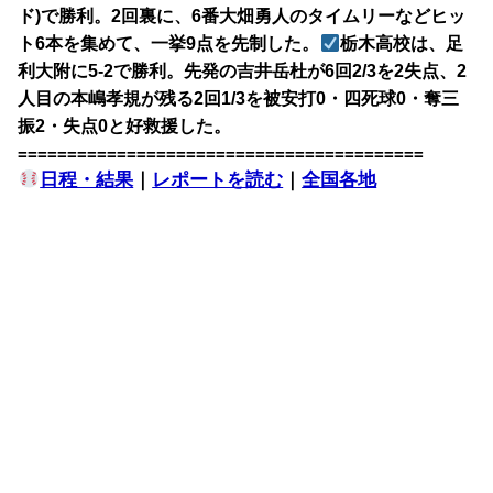
ド)で勝利。2回裏に、6番大畑勇人のタイムリーなどヒッ
ト6本を集めて、一挙9点を先制した。
栃木高校は、足
利大附に5-2で勝利。先発の吉井岳杜が6回2/3を2失点、2
人目の本嶋孝規が残る2回1/3を被安打0・四死球0・奪三
振2・失点0と好救援した。
=========================================
日程・結果
｜
レポートを読む
｜
全国各地