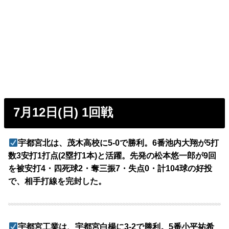
7月12日(日) 1回戦
宇都宮北は、茂木高校に5-0で勝利。6番池内大翔が5打
数3安打1打点(2塁打1本)と活躍。先発の松本悠一郎が9回
を被安打4・四死球2・奪三振7・失点0・計104球の好投
で、相手打線を完封した。
宇都宮工業は、宇都宮白楊に3-2で勝利。5番小平祐希