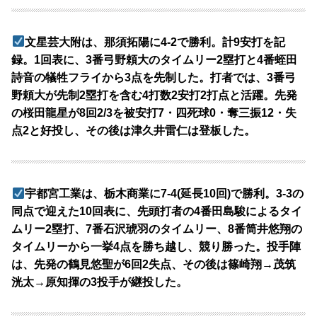
文星芸大附は、那須拓陽に4-2で勝利。計9安打を記
録。1回表に、3番弓野頼大のタイムリー2塁打と4番蛭田
詩音の犠牲フライから3点を先制した。打者では、3番弓
野頼大が先制2塁打を含む4打数2安打2打点と活躍。先発
の桜田龍星が8回2/3を被安打7・四死球0・奪三振12・失
点2と好投し、その後は津久井雷仁は登板した。
宇都宮工業は、栃木商業に7-4(延長10回)で勝利。3-3の
同点で迎えた10回表に、先頭打者の4番田島駿によるタイ
ムリー2塁打、7番石沢琥羽のタイムリー、8番筒井悠翔の
タイムリーから一挙4点を勝ち越し、競り勝った。投手陣
は、先発の鶴見悠聖が6回2失点、その後は篠崎翔→茂筑
洸太→原知揮の3投手が継投した。