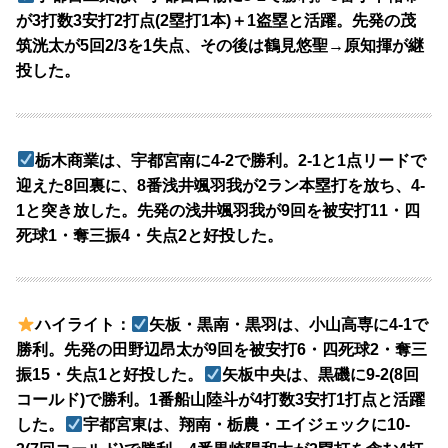
が3打数3安打2打点(2塁打1本)＋1盗塁と活躍。先発の茂
筑洸太が5回2/3を1失点、その後は鶴見悠聖→原知揮が継
投した。
栃木商業は、宇都宮南に4-2で勝利。2-1と1点リードで
迎えた8回裏に、8番浅井颯羽我が2ラン本塁打を放ち、4-
1と突き放した。先発の浅井颯羽我が9回を被安打11・四
死球1・奪三振4・失点2と好投した。
ハイライト：
矢板・黒南・黒羽は、小山高専に4-1で
勝利。先発の田野辺昂太が9回を被安打6・四死球2・奪三
振15・失点1と好投した。
矢板中央は、黒磯に9-2(8回
コールド)で勝利。1番船山陸斗が4打数3安打1打点と活躍
した。
宇都宮東は、翔南・栃農・エイジェックに10-