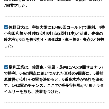
7回零封した。
佐野日大は、宇短大附に10-0(6回コールド)で勝利。4番
小和田和輝が4打数3安打6打点(2塁打1本)と活躍。先発の
鈴木有が6回を被安打4・四死球0・奪三振6・失点0と好投
した。
足利工業は、佐野東・清風・足南に7-6x(9回サヨナラ)
で勝利。6-6の同点に追いつかれた直後の9回裏に、5番前
原健吾が安打＋盗塁を決めると、6番高木粋が犠打を決め
て、1死3塁のチャンス。ここで7番長谷拓馬がサヨナラタ
イムリーを放ち、決着をつけた。