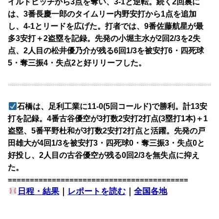
イルドピッチから3点を奪い、3-1と逆転。続く2回裏に
は、3番長慶一郎のタイムリー内野安打から1点を追加
し、4-1とリードを広げた。打者では、9番佐藤航星が最
多3安打＋2盗塁を記録。先発の小堀主水が2回2/3を2失
点、2人目の松井優乃介が残る6回1/3を被安打6・四死球
5・奪三振4・失点2と好リリーフした。
石橋は、足利工業に11-0(5回コールド)で勝利。計13安
打を記録。4番古谷優空が3打数2安打2打点(3塁打1本)＋1
盗塁、5番平野杜和が3打数2安打2打点と活躍。先発の戸
田雄大が4回1/3を被安打3・四死球0・奪三振3・失点0と
好投し、2人目の古谷優空が残る0回2/3を無失点に抑え
た。
=========================================
日程・結果
｜
レポートを読む
｜
全国各地