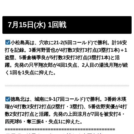
7月15日(水) 1回戦
小松島高は、穴吹に21-2(5回コールド)で勝利。計16安
打を記録。3番河野晋也が4打数3安打3打点(3塁打1本)＋1
盗塁、5番倉橋季良が5打数3安打3打点(3塁打1本)と活
躍。先発の只平翔次郎が4回1失点、2人目の湯浅月翔が続
く1回を1失点に抑えた。
徳島北は、城南に9-1(7回コールド)で勝利。3番鈴木瑛
瑠が4打数3安打2打点(2塁打・3塁打)、5番佐野実優が4打
数2安打2打点と活躍。先発の上田涼月が7回を被安打4・
四死球6・奪三振4・失点1に抑えた。
=========================================