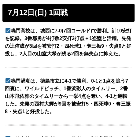
7月12日(日) 1回戦
鳴門高校は、城西に7-0(7回コールド)で勝利。計10安打
を記録。3番郡勇が4打数2安打2打点＋1盗塁と活躍。先発
の辻侑成が5回を被安打2・四死球1・奪三振9・失点0と好
投し、2人目の山室大希が残る2回を無失点に抑えた。
鳴門渦潮は、徳島市立に4-1で勝利。0-1と1点を追う7
回裏に、ワイルドピッチ、1番浜彩人のタイムリー、2番
山本飛佑雅のタイムリーから一挙4点を奪い、4-1と逆転
した。先発の西村大輝が9回を被安打5・四死球0・奪三振
8・失点1と好投した。