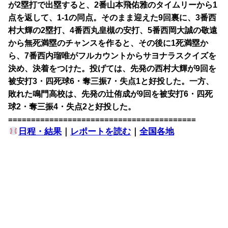
が2塁打で出塁すると、2番山本飛佑雅のタイムリーから1
点を返して、1-1の同点。そのまま迎えた9回裏に、3番西
村大輝の2塁打、4番西丸皇槻の安打、5番西岡大誠の敬遠
から無死満塁のチャンスを作ると、その後に1死満塁か
ら、7番西内瑠唯がフルカウントからサヨナラスクイズを
決め、決着をつけた。投げては、先発の西村大輝が9回を
被安打3・四死球6・奪三振7・失点1と好投した。一方、
敗れた鳴門高校は、先発の辻侑成が9回を被安打6・四死
球2・奪三振4・失点2と好投した。
=========================================
日程・結果
｜
レポートを読む
｜
全国各地