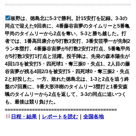
板野は、徳島北に5-3で勝利。計15安打を記録。3-3の
同点で迎えた9回表に、4番藤谷宙夢のタイムリーと5番亀
甲尚のタイムリーから2点を奪い、5-3と勝ち越した。打
者では、1番高田康介が5打数3安打、3番安芸季一が先制2
ラン本塁打、4番藤谷宙夢が5打数2安打2打点、5番亀甲尚
が5打数3安打1打点と活躍。投手陣は、先発の森本陽生が
4回1/3を被安打5・四死球1・奪三振0・失点1、2人目の藤
谷宙夢が残る4回2/3を被安打5・四死球0・奪三振2・失点
2と好投した。一方、敗れた徳島北は、1-3と2点を追う終
盤の7回裏に、9番大形洋樹のタイムリー3塁打と1番安森
颯のタイムリーから2点を返して、3-3の同点に追いつく
も、最後は競り負けた。
=========================================
日程・結果
｜
レポートを読む
｜
全国各地