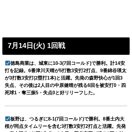
7月14日(火) 1回戦
徳島商業は、城東に10-3(7回コールド)で勝利。計14安
打を記録。6番津川天晴が5打数3安打2打点、9番綿谷瑛太
が3打数3安打(2塁打1本)と活躍。先発の森野快心が1回3
失点、その後は2人目の中原健晴が残る6回を被安打0・四
死球1・奪三振5・失点0と好リリーフした。
板野は、つるぎに8-1(7回コールド)で勝利。8番土内大
桜が同点タイムリーを含む3打数3安打2打点と活躍。先発