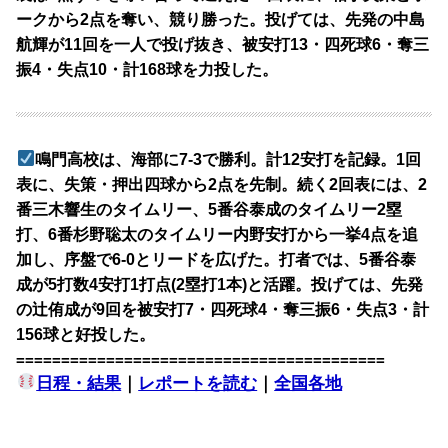
ークから2点を奪い、競り勝った。投げては、先発の中島
航輝が11回を一人で投げ抜き、被安打13・四死球6・奪三
振4・失点10・計168球を力投した。
鳴門高校は、海部に7-3で勝利。計12安打を記録。1回
表に、失策・押出四球から2点を先制。続く2回表には、2
番三木響生のタイムリー、5番谷泰成のタイムリー2塁
打、6番杉野聡太のタイムリー内野安打から一挙4点を追
加し、序盤で6-0とリードを広げた。打者では、5番谷泰
成が5打数4安打1打点(2塁打1本)と活躍。投げては、先発
の辻侑成が9回を被安打7・四死球4・奪三振6・失点3・計
156球と好投した。
=========================================
日程・結果
｜
レポートを読む
｜
全国各地