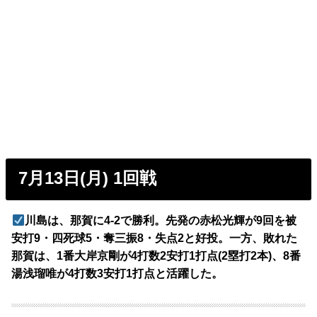
7月13日(月) 1回戦
川島は、那賀に4-2で勝利。先発の赤松光輝が9回を被
安打9・四死球5・奪三振8・失点2と好投。一方、敗れた
那賀は、1番大岸京剛が4打数2安打1打点(2塁打2本)、8番
湯浅瑠唯が4打数3安打1打点と活躍した。