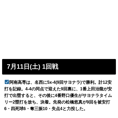
7月11日(土) 1回戦
阿南高専は、名西に5x-4(9回サヨナラ)で勝利。計12安
打を記録。4-4の同点で迎えた9回裏に、1番上田治龍が安
打で出塁すると、その後に4番野口優生がサヨナラタイム
リー2塁打を放ち、決着。先発の松橋悠真が9回を被安打
6・四死球6・奪三振10・失点4と力投した。