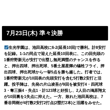
7月23日(木) 準々決勝
生光学園は、池田高校に6-2(延長10回)で勝利。計8安打
を記録。1-1の同点で迎えた延長10回表に、この回先頭の
1番狩野新元が安打で出塁し無死満塁のチャンスを作る
と、押出四球、押出死球、5番土屋星輝の犠牲フライ、押
出四球、押出死球から一挙5点を勝ち越した。打者では、
1番狩野新元が10回表の先頭安打を含む5打数2安打と活
躍。投手陣は、先発の片山凌吾が9回を被安打4・四死球
3・奪三振4・失点1・計123球と好投し、2人目の鴻原翔太
が10回裏を1失点に抑えた。一方、敗れた池田高校は、7
番谷岡樹が4打数2安打2打点(2塁打2本)と活躍をみせた。