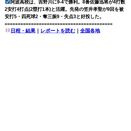
阿波高校は、吉野川に9-4で勝利。8番佐藤迅将が4打数
2安打4打点(2塁打1本)と活躍。先発の笠井孝聖が9回を被
安打5・四死球2・奪三振9・失点3と好投した。
=========================================
日程・結果
｜
レポートを読む
｜
全国各地