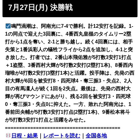
7月27日(月) 決勝戦
鳴門渦潮は、阿南光に7-4で勝利。計12安打を記録。1-
1の同点で迎えた3回裏に、4番西丸皇槻のタイムリー2塁
打から1点を奪い、2-1と勝ち越し。続く4回裏には、相手
失策と1番浜彩人の犠牲フライから2点を追加し、4-1と突
き放した。打者では、2番山本飛佑雅が5打数3安打1打点
＋1盗塁、3番西村大輝が5打数2安打(2塁打1本)、8番西内
瑠唯が4打数2安打(3塁打1本)と活躍。投手陣は、先発の西
村大輝が6回を被安打8・四死球4・奪三振3・失点2、2人
目の有馬凜人が続く1回を2失点。最後は、先発の西村大
輝が再びマウンドにあがり、残る2回を被安打3・四死球
0・奪三振3・失点0に抑えた。一方、敗れた阿南光は、1
番前田央輔が5打数3安打1打点(2塁打1本)、9番松本将斗
が5打数3安打1打点と活躍をみせた。
=========================================
日程・結果
｜
レポートを読む
｜
全国各地