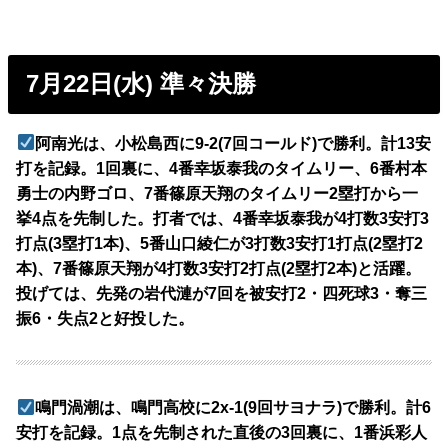
7月22日(水) 準々決勝
阿南光は、小松島西に9-2(7回コールド)で勝利。計13安
打を記録。1回裏に、4番幸坂泰我のタイムリー、6番村本
勇士の内野ゴロ、7番篠原天翔のタイムリー2塁打から一
挙4点を先制した。打者では、4番幸坂泰我が4打数3安打3
打点(3塁打1本)、5番山口綾仁が3打数3安打1打点(2塁打2
本)、7番篠原天翔が4打数3安打2打点(2塁打2本)と活躍。
投げては、先発の岩代漣が7回を被安打2・四死球3・奪三
振6・失点2と好投した。
鳴門渦潮は、鳴門高校に2x-1(9回サヨナラ)で勝利。計6
安打を記録。1点を先制された直後の3回裏に、1番浜彩人