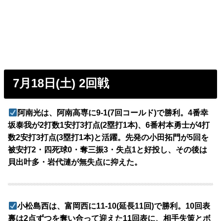
7月18日(土) 2回戦
阿南光は、阿南高専に9-1(7回コールド)で勝利。4番幸
坂泰我が2打数1安打3打点(2塁打1本)、6番村本勇士が4打
数2安打3打点(3塁打1本)と活躍。先発の小田拓門が5回を
被安打2・四死球0・奪三振3・失点1と好投し、その後は
貝出叶多・岩代漣が無失点に抑えた。
小松島西は、富岡西に11-10(延長11回)で勝利。10回表
裏は2点ずつを奪い合って迎えた11回表に、相手失策とボ