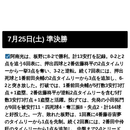
7月25日(土) 準決勝
阿南光は、板野に8-2で勝利。計13安打を記録。0-2と2
点を追う6回表に、押出四球と2番佐藤柊平の2点タイムリ
ーから一挙3点を奪い、3-2と逆転。続く7回表には、押出
死球と1番前田央輔の2点タイムリーから3点を追加し、6-
2と突き放した。打破では、1番前田央輔が5打数3安打3打
点＋1盗塁、2番佐藤柊平が逆転2点タイムリーを含む5打
数3安打3打点＋1盗塁と活躍。投げては、先発の小田拓門
が9回を被安打11・四死球4・奪三振8・失点2・計144球
と好投した。一方、敗れた板野は、1回裏に4番藤谷宙夢
のタイムリーから1点を先制。続く2回裏には、2番田中伶
旺のタイムリーから1点を追加し、中盤まで2-0とリード