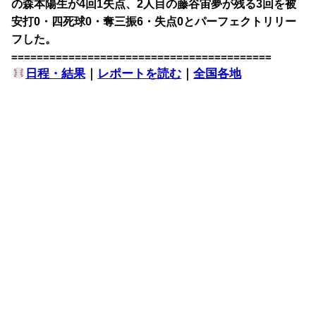
の森本陽生が4回1失点、2人目の藤谷宙夢が残る3回を被
安打0・四死球0・奪三振6・失点0とパーフェクトリリー
フした。
=========================================
日程・結果
｜
レポートを読む
｜
全国各地