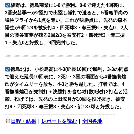
板野は、徳島商業に1-0で勝利。0-0で迎えた4回裏に、
3番安芸季一が2塁打で出塁し犠打で送ると、5番亀甲尚の
犠牲フライから1点を奪い、これが決勝点に。先発の森本
陽生が6回1/3を被安打4・四死球3・奪三振6・失点0、2人
目の藤谷宙夢が残る2回2/3を被安打2・四死球3・奪三振
1・失点0と好投し、9回完封した。
徳島北は、小松島高に4-3(延長10回)で勝利。3-3の同点
で迎えた延長10回表に、2死1・3塁の場面から4番撫養煌
己がタイムリーを放ち、4-3と勝ち越した。打者では、4
番撫養煌己が先制打＋決勝打を含む4打数3安打2打点と活
躍。投げては、先発の上田涼月が10回を投げ抜き、被安
打8・四死球3・奪三振8・失点3・計137球と好投した。
=========================================
日程・結果
｜
レポートを読む
｜
全国各地