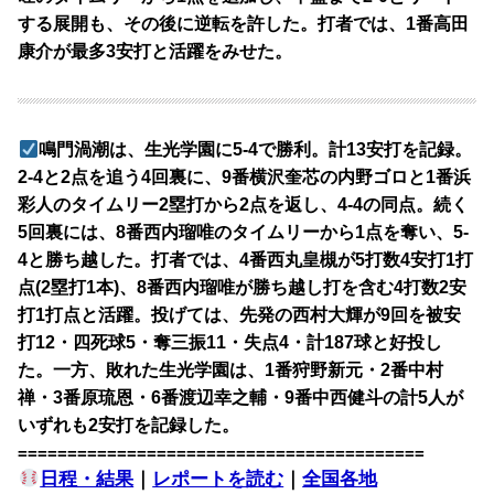
する展開も、その後に逆転を許した。打者では、1番高田
康介が最多3安打と活躍をみせた。
鳴門渦潮は、生光学園に5-4で勝利。計13安打を記録。
2-4と2点を追う4回裏に、9番横沢奎芯の内野ゴロと1番浜
彩人のタイムリー2塁打から2点を返し、4-4の同点。続く
5回裏には、8番西内瑠唯のタイムリーから1点を奪い、5-
4と勝ち越した。打者では、4番西丸皇槻が5打数4安打1打
点(2塁打1本)、8番西内瑠唯が勝ち越し打を含む4打数2安
打1打点と活躍。投げては、先発の西村大輝が9回を被安
打12・四死球5・奪三振11・失点4・計187球と好投し
た。一方、敗れた生光学園は、1番狩野新元・2番中村
禅・3番原琉恩・6番渡辺幸之輔・9番中西健斗の計5人が
いずれも2安打を記録した。
=========================================
日程・結果
｜
レポートを読む
｜
全国各地