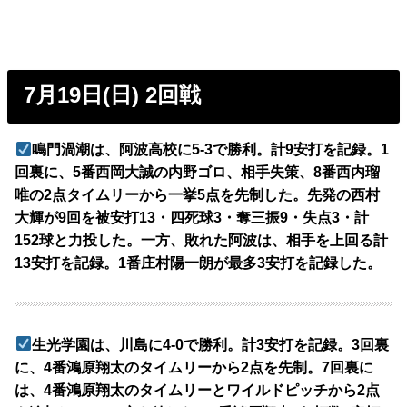
7月19日(日) 2回戦
鳴門渦潮は、阿波高校に5-3で勝利。計9安打を記録。1
回裏に、5番西岡大誠の内野ゴロ、相手失策、8番西内瑠
唯の2点タイムリーから一挙5点を先制した。先発の西村
大輝が9回を被安打13・四死球3・奪三振9・失点3・計
152球と力投した。一方、敗れた阿波は、相手を上回る計
13安打を記録。1番庄村陽一朗が最多3安打を記録した。
生光学園は、川島に4-0で勝利。計3安打を記録。3回裏
に、4番鴻原翔太のタイムリーから2点を先制。7回裏に
は、4番鴻原翔太のタイムリーとワイルドピッチから2点