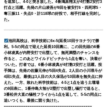
を追加し、4-0と突き放した。4番鴻原翔太が4打数2安打3
打点と活躍。先発の片山凌吾が9回を被安打6・四死球5・
奪三振11・失点0・計118球の好投で、相手打線を完封し
た。
池田高校は、科学技術に6x-5(延長10回サヨナラ)で勝
利。5-5の同点で迎えた延長10回裏に、この回先頭の6番
小林凌真が内野安打で出塁して、無死満塁のチャンスを
作ると、このあとワイルドピッチから1点を奪い、決着が
ついた。打者では、6番小林凌真が4打数3安打と活躍。投
手陣は、先発の佐藤元伸が5回4失点、2人目の小川瑛斗が
4回1失点、最後は3人目の大久保迅が10回表を無失点に抑
えた。一方、敗れた科学技術は、4-5と1点を追う土壇場
の9回表に、1番仲島大智が2塁打で出塁し犠打で送ると、
3番松井大直の犠牲フライから1点を返して、5-5の同点に
追いつくも、最後に競り負けた。
=========================================