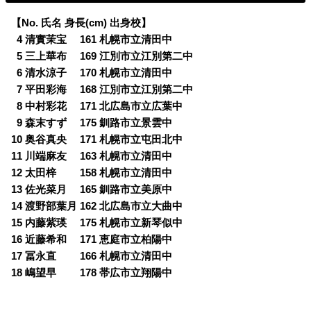
【No. 氏名 身長(cm) 出身校】
0
4 清實茉宝 161 札幌市立清田中
0
5 三上華布 169 江別市立江別第二中
0
6 清水涼子 170 札幌市立清田中
0
7 平田彩海 168 江別市立江別第二中
0
8 中村彩花 171 北広島市立広葉中
0
9 森末すず 175 釧路市立景雲中
10 奥谷真央 171 札幌市立屯田北中
11 川端麻友 163 札幌市立清田中
12 太田梓 158 札幌市立清田中
13 佐光菜月 165 釧路市立美原中
14 渡野部葉月 162 北広島市立大曲中
15 内藤紫瑛 175 札幌市立新琴似中
16 近藤希和 171 恵庭市立柏陽中
17 冨永直 166 札幌市立清田中
18 嶋望早 178 帯広市立翔陽中