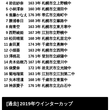
0
4 岩佐紗奈 163 3年 札幌市立上野幌中
0
5 小林澪奈 160 3年 札幌市立清田中
0
6 進藤かなえ 176 3年 帯広市立南町中
0
7 勝浦春日 168 3年 札幌市立篠路中
0
8 南青空 163 3年 札幌市立東月寒中
0
9 西野綾姫 167 3年 江別市立野幌中
10 松田晴菜 168 3年 札幌市立札苗北中
11 倉田夏 174 3年 千歳市立勇舞中
12 小畑葵 163 2年 札幌市立西岡中
13 澤桃花 176 1年 登別市立緑陽中
14 舟木佑樹乃 167 1年 札幌市立澄川中
15 俵愛奈 172 1年 岩見沢市立光陵中
16 菊地瑠菜 163 1年 江別市立江別第二中
17 矢本理凜 168 1年 千歳市立青葉中
18 神原愛子 176 1年 札幌市立北白石中
[過去] 2019年ウインターカップ