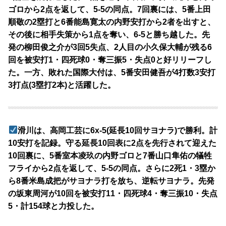
ゴロから2点を返して、5-5の同点。7回裏には、5番上田
順敬の2塁打と6番能島寛太の内野安打から2者を出すと、
その後に相手失策から1点を奪い、6-5と勝ち越した。先
発の柳田俊之介が3回5失点、2人目の小久保大輔が残る6
回を被安打1・四死球0・奪三振5・失点0と好リリーフし
た。一方、敗れた国際大付は、5番安田健吾が4打数3安打
3打点(3塁打2本)と活躍した。
滑川は、高岡工芸に6x-5(延長10回サヨナラ)で勝利。計
10安打を記録。守る延長10回表に2点を先行されて迎えた
10回裏に、5番室本凌玖の内野ゴロと7番山口隼佑の犠牲
フライから2点を返して、5-5の同点。さらに2死1・3塁か
ら8番米島成把がサヨナラ打を放ち、逆転サヨナラ。先発
の坂東周河が10回を被安打11・四死球4・奪三振10・失点
5・計154球と力投した。