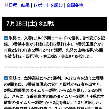
日程・結果
｜
レポートを読む
｜
全国各地
7月18日(土) 3回戦
氷見は、入善に10-0(5回コールド)で勝利。計9安打を記
録。3番浜本樹が3打数3安打(2塁打1本)、4番児玉優介が3
打数2安打3打点(2塁打2本)と活躍。先発の山崎拓夢が5回
を被安打2・四死球0・奪三振5・失点0と好投した。
高朋は、魚津高校に4-2で勝利。0-2と2点を追う土壇場
の9回表に、8番後藤優志の安打と四球から2者を出すと、
2番広岡優里のタイムリー2塁打から2点を返し、2-2の同
点。さらに、3番岡庭虎太郎のタイムリー3塁打と4番岩本
敏聖のタイムリー2塁打から2点を奪い、4-2と逆転した。
先発の梶谷映太が8回2失点、2人目の鎌田悠良が9回裏を