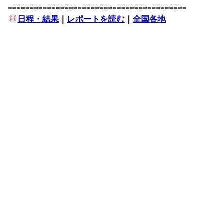
=========================================
日程・結果
｜
レポートを読む
｜
全国各地