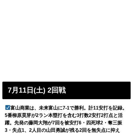
7月11日(土) 2回戦
富山商業は、未来富山に7-1で勝利。計11安打を記録。
5番柳原昊芽が2ラン本塁打を含む3打数2安打2打点と活
躍。先発の藤岡大翔が7回を被安打6・四死球2・奪三振
3・失点1、2人目の山田勇誠が残る2回を無失点に抑え