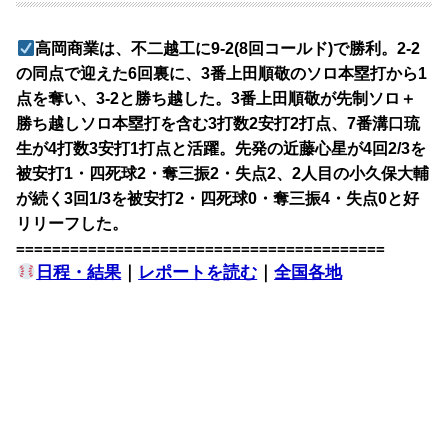
高岡商業は、不二越工に9-2(8回コールド)で勝利。2-2
の同点で迎えた6回裏に、3番上田順敬のソロ本塁打から1
点を奪い、3-2と勝ち越した。3番上田順敬が先制ソロ＋
勝ち越しソロ本塁打を含む3打数2安打2打点、7番溝口琉
生が4打数3安打1打点と活躍。先発の近藤心星が4回2/3を
被安打1・四死球2・奪三振2・失点2、2人目の小久保大輔
が続く3回1/3を被安打2・四死球0・奪三振4・失点0と好
リリーフした。
=========================================
日程・結果
｜
レポートを読む
｜
全国各地