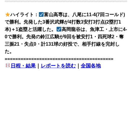
ハイライト：
富山高専は、八尾に11-4(7回コールド)
で勝利。先発した3番沢武輝が4打数3安打3打点(2塁打1
本)＋1盗塁と活躍した。
高岡龍谷は、魚津工・上市に4-
0で勝利。先発の鈴江広騎が9回を被安打1・四死球2・奪
三振21・失点0・計131球の好投で、相手打線を完封し
た。
=========================================
日程・結果
｜
レポートを読む
｜
全国各地