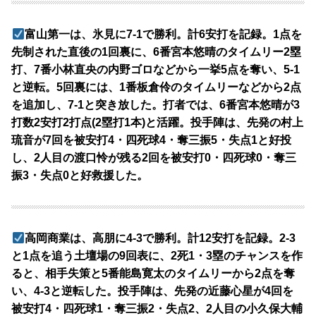
富山第一は、氷見に7-1で勝利。計6安打を記録。1点を
先制された直後の1回裏に、6番宮本悠晴のタイムリー2塁
打、7番小林直央の内野ゴロなどから一挙5点を奪い、5-1
と逆転。5回裏には、1番板倉伶のタイムリーなどから2点
を追加し、7-1と突き放した。打者では、6番宮本悠晴が3
打数2安打2打点(2塁打1本)と活躍。投手陣は、先発の村上
琉音が7回を被安打4・四死球4・奪三振5・失点1と好投
し、2人目の渡口怜が残る2回を被安打0・四死球0・奪三
振3・失点0と好救援した。
高岡商業は、高朋に4-3で勝利。計12安打を記録。2-3
と1点を追う土壇場の9回表に、2死1・3塁のチャンスを作
ると、相手失策と5番能島寛太のタイムリーから2点を奪
い、4-3と逆転した。投手陣は、先発の近藤心星が4回を
被安打4・四死球1・奪三振2・失点2、2人目の小久保大輔