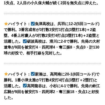
1失点、2人目の小久保大輔が続く2回を無失点に抑えた。
ハイライト：
魚津高校は、呉羽に12-2(5回コールド)
で勝利。3番宮成有が3打数3安打1打点(3塁打1本)＋2盗
塁、4番上村慶人が3打数2安打4打点(3塁打1本)＋2盗塁と
活躍した。
砺波高校は、滑川に2-0で勝利。先発の大村
遼隼が9回を被安打4・四死球4・奪三振8・失点0・計130
球の好投で、相手打線を完封した。
ハイライト：
新湊は、高岡南に20-1(8回コールド)で
勝利。1番小津太雅が7打数4安打4打点(3塁打＋2塁打)と
活躍した。
高岡龍谷は、小杉に4-1で勝利。先発の鈴江
広騎が9回を被安打5・四死球2・奪三振18・失点1と好投
した。