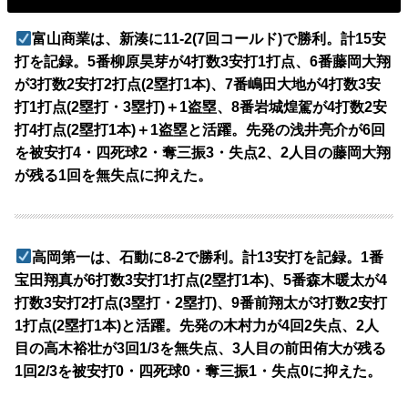
富山商業は、新湊に11-2(7回コールド)で勝利。計15安
打を記録。5番柳原昊芽が4打数3安打1打点、6番藤岡大翔
が3打数2安打2打点(2塁打1本)、7番嶋田大地が4打数3安
打1打点(2塁打・3塁打)＋1盗塁、8番岩城煌駕が4打数2安
打4打点(2塁打1本)＋1盗塁と活躍。先発の浅井亮介が6回
を被安打4・四死球2・奪三振3・失点2、2人目の藤岡大翔
が残る1回を無失点に抑えた。
高岡第一は、石動に8-2で勝利。計13安打を記録。1番
宝田翔真が6打数3安打1打点(2塁打1本)、5番森木暖太が4
打数3安打2打点(3塁打・2塁打)、9番前翔太が3打数2安打
1打点(2塁打1本)と活躍。先発の木村力が4回2失点、2人
目の高木裕壮が3回1/3を無失点、3人目の前田侑大が残る
1回2/3を被安打0・四死球0・奪三振1・失点0に抑えた。