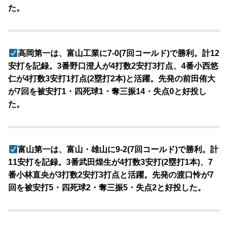
た。
高岡第一は、富山工業に7-0(7回コールド)で勝利。計12
安打を記録。3番野口澄人が4打数2安打3打点、4番小西悠
仁が4打数3安打1打点(2塁打2本)と活躍。先発の前田侑大
が7回を被安打1・四死球1・奪三振14・失点0と好投し
た。
富山第一は、富山・雄山に9-2(7回コールド)で勝利。計
11安打を記録。3番武田煌生が4打数3安打(2塁打1本)、7
番小林直央が3打数2安打3打点と活躍。先発の渡口怜が7
回を被安打5・四死球2・奪三振5・失点2と好投した。