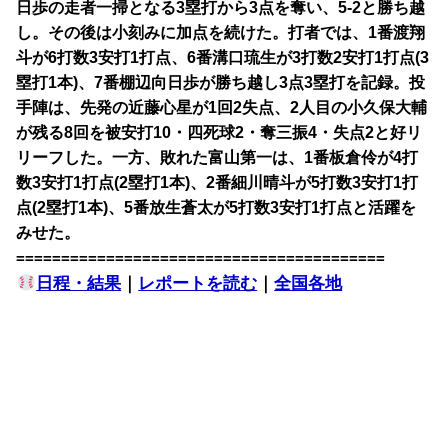
日歩の走者一掃となる3塁打から3点を奪い、5-2と勝ち越
し。その後は小刻みに加点を続けた。打者では、1番渡翔
斗が6打数3安打1打点、6番溝口琉生が3打数2安打1打点(3
塁打1本)、7番棚辺向日歩が勝ち越し3点3塁打を記録。投
手陣は、先発の近藤心星が1回2失点、2人目の小久保大輔
が残る8回を被安打10・四死球2・奪三振4・失点2と好リ
リーフした。一方、敗れた富山第一は、1番板倉伶が4打
数3安打1打点(2塁打1本)、2番細川晴斗が5打数3安打1打
点(2塁打1本)、5番放生蒼太が5打数3安打1打点と活躍を
みせた。
=========================================
日程・結果
｜
レポートを読む
｜
全国各地