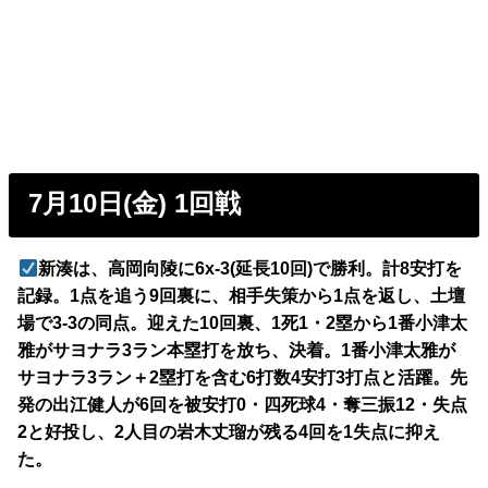
7月10日(金) 1回戦
新湊は、高岡向陵に6x-3(延長10回)で勝利。計8安打を
記録。1点を追う9回裏に、相手失策から1点を返し、土壇
場で3-3の同点。迎えた10回裏、1死1・2塁から1番小津太
雅がサヨナラ3ラン本塁打を放ち、決着。1番小津太雅が
サヨナラ3ラン＋2塁打を含む6打数4安打3打点と活躍。先
発の出江健人が6回を被安打0・四死球4・奪三振12・失点
2と好投し、2人目の岩木丈瑠が残る4回を1失点に抑え
た。