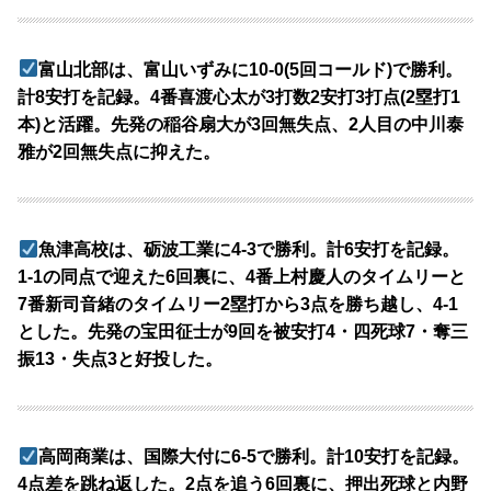
富山北部は、富山いずみに10-0(5回コールド)で勝利。
計8安打を記録。4番喜渡心太が3打数2安打3打点(2塁打1
本)と活躍。先発の稲谷扇大が3回無失点、2人目の中川泰
雅が2回無失点に抑えた。
魚津高校は、砺波工業に4-3で勝利。計6安打を記録。
1-1の同点で迎えた6回裏に、4番上村慶人のタイムリーと
7番新司音緒のタイムリー2塁打から3点を勝ち越し、4-1
とした。先発の宝田征士が9回を被安打4・四死球7・奪三
振13・失点3と好投した。
高岡商業は、国際大付に6-5で勝利。計10安打を記録。
4点差を跳ね返した。2点を追う6回裏に、押出死球と内野