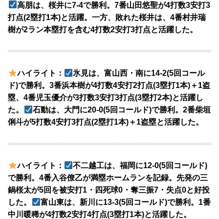
高朋は、桜井に7-4で勝利。7番山田悠聖が4打数3安打3
打点(2塁打1本)と活躍。一方、敗れた桜井は、4番村井瑞
樹が2ラン本塁打を含む4打数2安打3打点と活躍した。
ハイライト：
氷見は、富山西・南に14-2(5回コール
ド)で勝利。3番浜本樹が4打数4安打2打点(3塁打1本)＋1盗
塁、4番児玉優介が3打数3安打3打点(3塁打2本)と活躍し
た。
石動は、大門に20-0(5回コールド)で勝利。2番柴垣
俐斗が5打数4安打3打点(2塁打1本)＋1盗塁と活躍した。
ハイライト：
不二越工は、福岡に12-0(5回コールド)
で勝利。4番入谷僚乙が満塁ホームランを記録。先発の三
鍋桜太が5回を被安打1・四死球0・奪三振7・失点0と好投
した。
富山東は、新川に13-3(5回コールド)で勝利。1番
中川暖稀が4打数2安打4打点(3塁打1本)と活躍した。