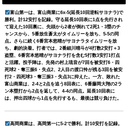
富山第一は、富山商業に6x-5(延長10回逆転サヨナラ)で
勝利。計12安打を記録。守る延長10回表に1点を先行され
て迎えた10回裏に、先頭から2者が倒れて2死1・3塁のチ
ャンスから、5番放生蒼太がタイムリーを放ち、5-5の同
点。さらに続く6番宮本悠晴がサヨナラタイムリーを放
ち、劇的決着。打者では、2番細川晴斗が4打数2安打＋3
盗塁、6番宮本悠晴がサヨナラ打を含む5打数3安打1打点
と活躍。投手陣は、先発の村上琉音が7回を被安打6・四
死球2・奪三振6・失点2、2人目の渡口怜が残る3回を被安
打2・四死球3・奪三振3・失点3に抑えた。一方、敗れた
富山商業は、2-4と2点を追う8回表に、6番藤岡大翔の2ラ
ン本塁打から2点を返して、4-4の同点。延長10回表に
は、押出四球から1点を先行するも、最後は競り負けた。
高岡商業は、高岡第一に5-2で勝利。計10安打を記録。