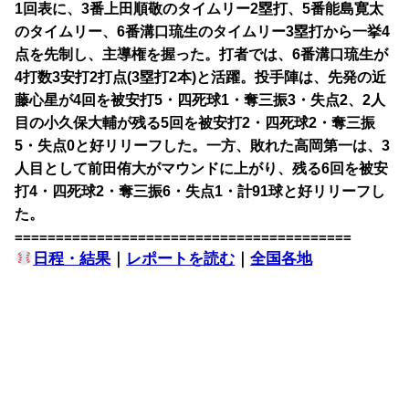
1回表に、3番上田順敬のタイムリー2塁打、5番能島寛太
のタイムリー、6番溝口琉生のタイムリー3塁打から一挙4
点を先制し、主導権を握った。打者では、6番溝口琉生が
4打数3安打2打点(3塁打2本)と活躍。投手陣は、先発の近
藤心星が4回を被安打5・四死球1・奪三振3・失点2、2人
目の小久保大輔が残る5回を被安打2・四死球2・奪三振
5・失点0と好リリーフした。一方、敗れた高岡第一は、3
人目として前田侑大がマウンドに上がり、残る6回を被安
打4・四死球2・奪三振6・失点1・計91球と好リリーフし
た。
=========================================
日程・結果
｜
レポートを読む
｜
全国各地