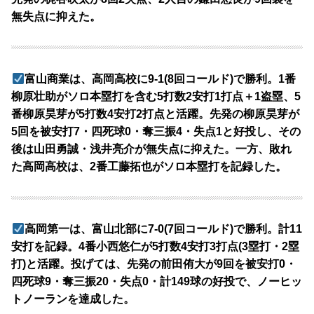
無失点に抑えた。
富山商業は、高岡高校に9-1(8回コールド)で勝利。1番
柳原壮助がソロ本塁打を含む5打数2安打1打点＋1盗塁、5
番柳原昊芽が5打数4安打2打点と活躍。先発の柳原昊芽が
5回を被安打7・四死球0・奪三振4・失点1と好投し、その
後は山田勇誠・浅井亮介が無失点に抑えた。一方、敗れ
た高岡高校は、2番工藤拓也がソロ本塁打を記録した。
高岡第一は、富山北部に7-0(7回コールド)で勝利。計11
安打を記録。4番小西悠仁が5打数4安打3打点(3塁打・2塁
打)と活躍。投げては、先発の前田侑大が9回を被安打0・
四死球9・奪三振20・失点0・計149球の好投で、ノーヒッ
トノーランを達成した。