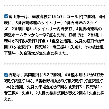
富山第一は、砺波高校に15-1(7回コールド)で勝利。4回
表に、8番宮崎峻輔のタイムリー、9番石田匠のスクイ
ズ、2番細川晴斗のタイムリー内野安打、4番折橋遼馬の
満塁ホームランから一挙7点を先制。打者では、2番細川
晴斗が5打数4安打1打点＋1盗塁と活躍。先発の渡口怜が5
回1/3を被安打3・四死球2・奪三振4・失点1、その後は道
下陽斗→矢合瑛太が無失点に抑えた。
石動は、高岡龍谷に5-2で勝利。4番熊木翔太郎が4打数
3安打(2塁打1本)、5番牧野福丸が3打数2安打1打点(2塁打
1本)と活躍。先発の干場創心が7回を被安打5・四死球2・
奪三振4・失点1、2人目の桜井洸嗣が残る2回を1失点に抑
えた。