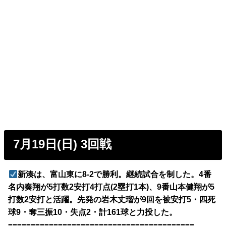
7月19日(日) 3回戦
新湊は、富山東に8-2で勝利。継続試合を制した。4番
名内奏翔が5打数2安打4打点(2塁打1本)、9番山本健翔が5
打数2安打と活躍。先発の岩木丈瑠が9回を被安打5・四死
球9・奪三振10・失点2・計161球と力投した。
=========================================