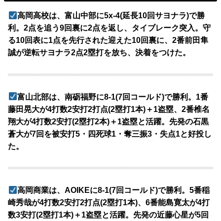
高岡高校は、富山中部に5x-4(延長10回サヨナラ)で勝
利。2点を追う9回裏に2点を返し、タイブレーク突入。守
る10回表に1点を先行された迎えた10回裏に、2番前田隼
誠が逆転サヨナラ2点2塁打を放ち、決着をつけた。
富山北部は、南砺福野に8-1(7回コールド)で勝利。1番
藤田晃大が4打数2安打2打点(2塁打1本)＋1盗塁、2番椎名
翔大が4打数2安打(2塁打2本)＋1盗塁と活躍。先発の石黒
蒼大が7回を被安打5・四死球1・奪三振3・失点1と好投し
た。
高岡商業は、AOIKEに8-1(7回コールド)で勝利。5番稲
崎秀哉が4打数2安打2打点(2塁打1本)、6番能島寛太が4打
数3安打(2塁打1本)＋1盗塁と活躍。先発の近藤心星が5回