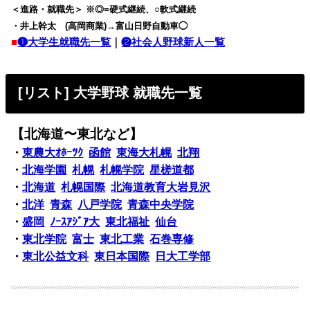
＜進路・就職先＞ ※◎=硬式継続、○軟式継続
・井上幹太 (高岡商業)→富山日野自動車◯
■
❶大学生就職先一覧
｜
❷社会人野球新人一覧
[リスト] 大学野球 就職先一覧
【北海道〜東北など】
・
東農大ｵﾎｰﾂｸ
函館
東海大札幌
北翔
・
北海学園
札幌
札幌学院
星槎道都
・
北海道
札幌国際
北海道教育大岩見沢
・
北洋
青森
八戸学院
青森中央学院
・
盛岡
ﾉｰｽｱｼﾞｱ大
東北福祉
仙台
・
東北学院
富士
東北工業
石巻専修
・
東北公益文科
東日本国際
日大工学部