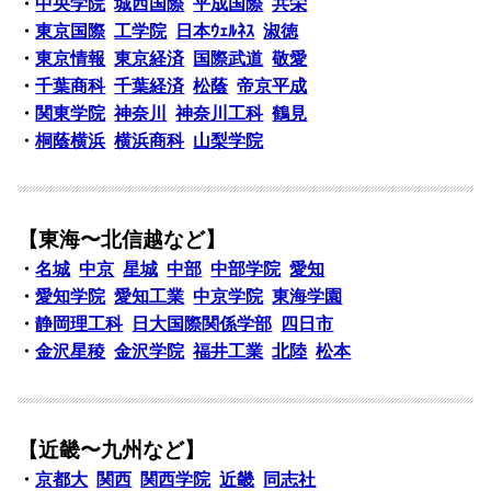
・
中央学院
城西国際
平成国際
共栄
・
東京国際
工学院
日本ｳｪﾙﾈｽ
淑徳
・
東京情報
東京経済
国際武道
敬愛
・
千葉商科
千葉経済
松蔭
帝京平成
・
関東学院
神奈川
神奈川工科
鶴見
・
桐蔭横浜
横浜商科
山梨学院
【東海〜北信越など】
・
名城
中京
星城
中部
中部学院
愛知
・
愛知学院
愛知工業
中京学院
東海学園
・
静岡理工科
日大国際関係学部
四日市
・
金沢星稜
金沢学院
福井工業
北陸
松本
【近畿〜九州など】
・
京都大
関西
関西学院
近畿
同志社