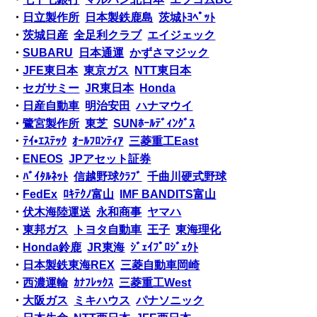
・
日立製作所
日本製鉄鹿島
茨城ﾄﾖﾍﾟｯﾄ
・
茨城日産
全足利クラブ
エイジェック
・
SUBARU
日本通運
かずさマジック
・
JFE東日本
東京ガス
NTT東日本
・
セガサミー
JR東日本
Honda
・
日産自動車
明治安田
ハナマウイ
・
鷺宮製作所
東芝
SUNﾎｰﾙﾃﾞｨﾝｸﾞｽ
・
ﾃｲ•ｴｽﾃｯｸ
ｵｰﾙﾌﾛﾝﾃｨｱ
三菱重工East
・
ENEOS
JPアセット証券
・
ﾊﾞｲﾀﾙﾈｯﾄ
信越野球ｸﾗﾌﾞ
千曲川硬式野球
・
FedEx
ﾛｷﾃｸﾉ富山
IMF BANDITS富山
・
伏木海陸運送
永和商事
ヤマハ
・
東邦ガス
トヨタ自動車
王子
東海理化
・
Honda鈴鹿
JR東海
ｼﾞｪｲﾌﾟﾛｼﾞｪｸﾄ
・
日本製鉄東海REX
三菱自動車岡崎
・
西濃運輸
ｶﾅﾌﾚｯｸｽ
三菱重工West
・
大阪ガス
ミキハウス
パナソニック