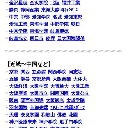
・
金沢星稜
金沢学院
北陸
福井工業
・
静岡
静岡産業
東海大静岡ｷｬﾝﾊﾟｽ
・
中京
中部
愛知学院
名城
愛知東邦
・
愛知工業
東海学園
中部学院
朝日
・
中京学院
東海学院
岐阜聖徳
・
岐阜協立
四日市
鈴鹿
日大国際関係
【近畿〜中国など】
・
京都
関西
立命館
関西学院
同志社
・
近畿
龍谷
京都産業
大阪商業
大体大
・
大阪経済
大阪学院
大電通大
大阪工業
・
大阪産業
大阪市立
関西国際
大阪公立
・
阪南
関西外国語
大阪観光
太成学院
・
羽衣国際
京都先端
びわこ成蹊ｽﾎﾟｰﾂ
・
天理
奈良学園
和歌山
佛教
花園
・
神戸医療未来
神戸学院
追手門学院