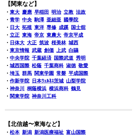
【関東など】
・
東大
慶應
早稲田
明治
立教
法政
・
青学
中央
駒澤
亜細亜
國學院
・
日大
拓殖
東洋
専修
成蹊
国士舘
・
立正
東海
帝京
東農大
帝京平成
・
日体大
大正
筑波
桜美林
城西
・
東京情報
武蔵
創価
上武
白鷗
・
中央学院
千葉経済
国際武道
秀明
・
城西国際
松蔭
千葉商科
淑徳
敬愛
・
埼玉
群馬
関東学園
常磐
平成国際
・
作新学院
日本ｳｪﾙﾈｽ茨城
山梨学院
・
神奈川
桐蔭横浜
横浜商科
鶴見
・
関東学院
神奈川工科
【北信越〜東海など】
・
松本
新潟
新潟医療福祉
富山国際