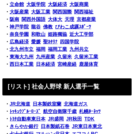
・
立命館
大阪学院
大阪経済
大阪商業
・
大阪産業
大阪工業
関西国際
関西福祉
・
阪南
関西外国語
大体大
天理
京都産業
・
神戸学院
龍谷
佛教
びわこ成蹊ｽﾎﾟｰﾂ
・
奈良学園
和歌山
姫路獨協
近大工学部
・
広島経済
愛媛
聖ｶﾀﾘﾅ
四国学院
・
北九州市立
福岡
福岡工業
九州共立
・
東海大九州
九州産業
久留米
久留米工業
・
西日本工業
日本経済
宮崎産経
鹿屋体育
[リスト] 社会人野球 新人選手一覧
・
JR北海道
日本製鉄室蘭
北海道ガス
・
ﾄｯｷｭｳﾌﾞﾙｰﾛｰｽﾞ
航空自衛隊千歳
札幌ﾎｰﾈｯﾂ
・
ﾄﾖﾀ自動車東日本
JR盛岡
JR秋田
TDK
・
きらやか銀行
日本製紙石巻
JR東日本東北
・
七十七銀行
マルハン北日本
エフコムBC