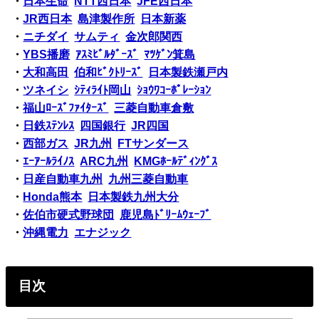
・
日本生命
NTT西日本
JFE西日本
・
JR西日本
島津製作所
日本新薬
・
ニチダイ
サムティ
金次郎関西
・
YBS播磨
ｱｽﾐﾋﾞﾙﾀﾞｰｽﾞ
ﾏﾂｹﾞﾝ箕島
・
大和高田
伯和ﾋﾞｸﾄﾘｰｽﾞ
日本製鉄瀬戸内
・
ツネイシ
ｼﾃｨﾗｲﾄ岡山
ｼｮｳﾜｺｰﾎﾟﾚｰｼｮﾝ
・
福山ﾛｰｽﾞﾌｧｲﾀｰｽﾞ
三菱自動車倉敷
・
日鉄ｽﾃﾝﾚｽ
四国銀行
JR四国
・
西部ガス
JR九州
FTサンダース
・
ｴｰｱｰﾙﾗｲﾉｽ
ARC九州
KMGﾎｰﾙﾃﾞｨﾝｸﾞｽ
・
日産自動車九州
九州三菱自動車
・
Honda熊本
日本製鉄九州大分
・
佐伯市硬式野球団
鹿児島ﾄﾞﾘｰﾑｳｪｰﾌﾞ
・
沖縄電力
エナジック
目次