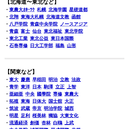
【北海道〜東北など】
・
東農大ｵﾎｰﾂｸ
札幌
北海学園
星槎道都
・
北翔
東海大札幌
北海道文教
函館
・
八戸学院
青森中央学院
ノースアジア
・
青森
富士
仙台
東北福祉
東北学院
・
東北工業
東北公益
東日本国際
・
石巻専修
日大工学部
福島
山形
【関東など】
・
東大
慶應
早稲田
明治
立教
法政
・
青学
東洋
日本
駒澤
立正
上智
・
亜細亜
中央
國學院
専修
東農大
・
拓殖
東海
日体大
国士舘
大正
・
筑波
武蔵
帝京
明治学院
城西
・
明星
足利
桜美林
獨協
大東文化
・
流通経済
創価
杏林
白鴎
上武