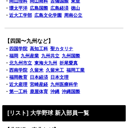
・
岡山理科
岡山商科
吉備国際
東亜
・
環太平洋
広島国際
広島経済
徳山
・
近大工学部
広島文化学園
周南公立
【四国〜九州など】
・
四国学院
高知工科
聖カタリナ
・
福岡
九州産業
九州共立
九州国際
・
北九州市立
東海大九州
折尾愛真
・
西南学院
久留米
久留米工
福岡工業
・
福岡教育
日本経済
日本文理
・
近大産理
宮崎産経
九州医療科学
・
第一工科
鹿屋体育
沖縄
沖縄国際
[リスト] 大学野球 新入部員一覧