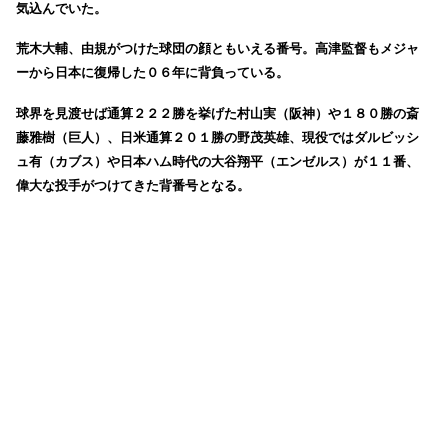
気込んでいた。
荒木大輔、由規がつけた球団の顔ともいえる番号。高津監督もメジャ
ーから日本に復帰した０６年に背負っている。
球界を見渡せば通算２２２勝を挙げた村山実（阪神）や１８０勝の斎
藤雅樹（巨人）、日米通算２０１勝の野茂英雄、現役ではダルビッシ
ュ有（カブス）や日本ハム時代の大谷翔平（エンゼルス）が１１番、
偉大な投手がつけてきた背番号となる。