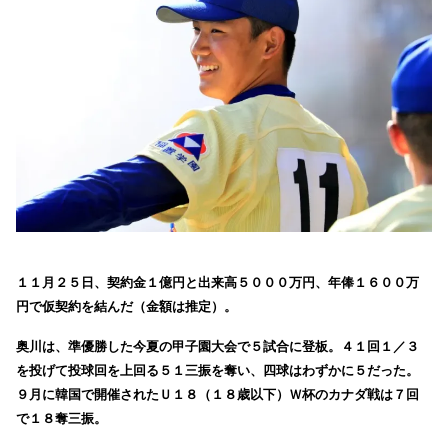
１１月２５日、契約金１億円と出来高５０００万円、年俸１６００万
円で仮契約を結んだ（金額は推定）。
奥川は、準優勝した今夏の甲子園大会で５試合に登板。４１回１／３
を投げて投球回を上回る５１三振を奪い、四球はわずかに５だった。
９月に韓国で開催されたＵ１８（１８歳以下）Ｗ杯のカナダ戦は７回
で１８奪三振。