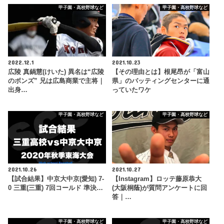
甲子園・高校野球など
甲子園・高校野球など
2022.12.1
2021.10.23
広陵 真鍋慧(けいた) 異名は“広陵
【その理由とは】根尾昂が「富山
のボンズ” 兄は広島商業で主将｜
県」のバッティングセンターに通
出身…
っていたワケ
甲子園・高校野球など
甲子園・高校野球など
2021.10.26
2021.10.27
【試合結果】中京大中京(愛知) 7-
【Instagram】ロッテ藤原恭大
0 三重(三重) 7回コールド 準決…
(大阪桐蔭)が質問アンケートに回
答｜…
甲子園・高校野球など
甲子園・高校野球など