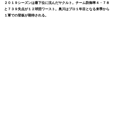
２０１９シーズンは最下位に沈んだヤクルト。チーム防御率４・７８
と７３９失点が１２球団ワースト。奥川はプロ１年目となる来季から
１軍での登板が期待される。