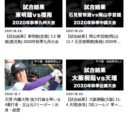
2021.10.26
2021.10.26
【試合結果】東明館(佐賀) 3-2 樟
【試合結果】岡山学芸館(岡山)
南(鹿児島) 2020年秋季九州大会
11-7 石見智翠館(島根) 2020年…
甲子園・高校野球など
甲子園・高校野球など
2022.12.1
2021.10.26
天理 内藤大翔 強力打線を率いる
【試合結果】大阪桐蔭(大阪) 11-
4番打者・父は元Jリーガー｜出
4 天理(奈良) 7回コールド 準々…
身・経歴