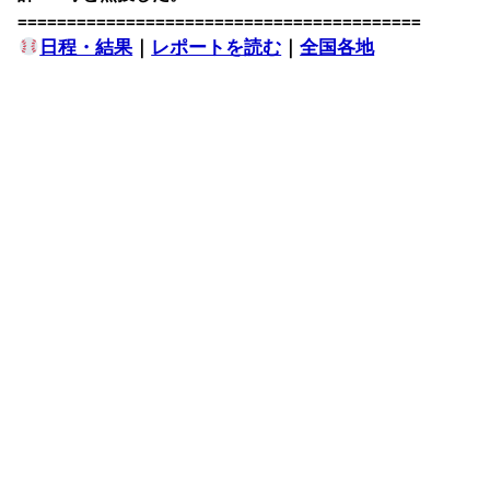
=========================================
日程・結果
｜
レポートを読む
｜
全国各地