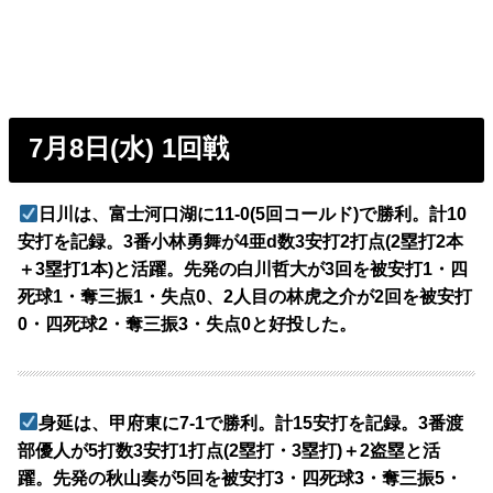
7月8日(水) 1回戦
日川は、富士河口湖に11-0(5回コールド)で勝利。計10
安打を記録。3番小林勇舞が4亜d数3安打2打点(2塁打2本
＋3塁打1本)と活躍。先発の白川哲大が3回を被安打1・四
死球1・奪三振1・失点0、2人目の林虎之介が2回を被安打
0・四死球2・奪三振3・失点0と好投した。
身延は、甲府東に7-1で勝利。計15安打を記録。3番渡
部優人が5打数3安打1打点(2塁打・3塁打)＋2盗塁と活
躍。先発の秋山奏が5回を被安打3・四死球3・奪三振5・