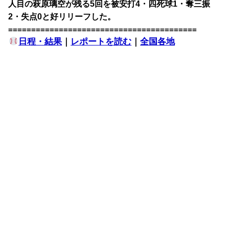
人目の萩原璃空が残る5回を被安打4・四死球1・奪三振
2・失点0と好リリーフした。
=========================================
日程・結果
｜
レポートを読む
｜
全国各地