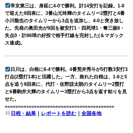
帝京第三は、身延に4-0で勝利。計14安打を記録。1-0
で迎えた9回表に、3番山元玲輝のタイムリー2塁打と4番
小川龍也のタイムリーから3点を追加し、4-0と突き放し
た。先発の奥田光が9回を被安打1・四死球1・奪三振8・
失点0・計86球の好投で相手打線を完封した(＆マダック
ス達成)。
日川は、白根に6-4で勝利。4番荒井秀斗が5打数3安打3
打点(2塁打1本)と活躍した。一方、敗れた白根は、1-6と5
点を追う9回表に、代打・佐野諒太朗のタイムリー2塁打
と6番駒井大輝のタイムリー3塁打から3点を返す粘りを見
せた。
=========================================
日程・結果
｜
レポートを読む
｜
全国各地