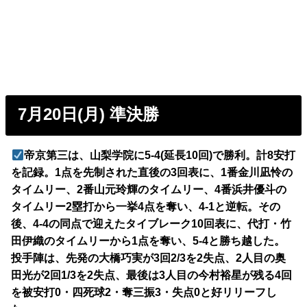
7月20日(月) 準決勝
帝京第三は、山梨学院に5-4(延長10回)で勝利。計8安打
を記録。1点を先制された直後の3回表に、1番金川凪怜の
タイムリー、2番山元玲輝のタイムリー、4番浜井優斗の
タイムリー2塁打から一挙4点を奪い、4-1と逆転。その
後、4-4の同点で迎えたタイブレーク10回表に、代打・竹
田伊織のタイムリーから1点を奪い、5-4と勝ち越した。
投手陣は、先発の大橋巧実が3回2/3を2失点、2人目の奥
田光が2回1/3を2失点、最後は3人目の今村裕星が残る4回
を被安打0・四死球2・奪三振3・失点0と好リリーフし