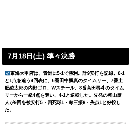
7月18日(土) 準々決勝
東海大甲府は、青洲に5-1で勝利。計9安打を記録。0-1
と1点を追う4回表に、6番田中楓真のタイムリー、7番土
肥綾太郎の内野ゴロ、Wスチール、8番高田尋斗のタイム
リーから一挙4点を奪い、4-1と逆転した。先発の籾山慶
人が9回を被安打5・四死球1・奪三振8・失点1と好投し
た。