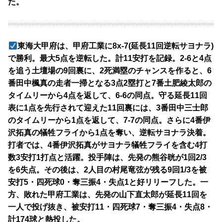
た。
東海大甲府は、甲府工業に8x-7(延長11回逆転サヨナラ)
で勝利。最大5点を逆転した。計11安打を記録。2-6と4点
を追う土壇場の9回裏に、2死満塁のチャンスを作ると、6
番田中楓真の走者一掃となる3点2塁打と7番土肥綾太郎の
タイムリーから4点を返して、6-6の同点。守る延長11回
表に1点を先行されて迎えた11回裏には、3番田中三士郎
のタイムリーから1点を返して、7-7の同点。さらに4番伊
沢拓真の犠牲フライから1点を奪い、逆転サヨナラ決着。
打者では、4番伊沢拓真がサヨナラ犠牲フライを含む4打
数3安打1打点と活躍。投手陣は、先発の熊谷晄が1回2/3
を6失点。その後は、2人目の村尾竜弦が残る9回1/3を被
安打5・四死球0・奪三振4・失点1と好リリーフした。一
方、敗れた甲府工業は、先発の山下直太郎が延長11回を
一人で投げ抜き、被安打11・四死球7・奪三振4・失点8・
計174球と熱投した。