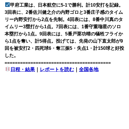
甲府工業は、日本航空に5-1で勝利。計10安打を記録。
3回表に、2番佐川健之介の内野ゴロと3番庄子感のタイム
リー内野安打から2点を先制。4回表には、8番中川真のタ
イムリー3塁打から1点。7回表には、1番守重瑠星のソロ
本塁打から1点。9回表には、5番戸栗功晴の犠牲フライか
ら1点を奪い、計5得点。投げては、先発の山下直太郎が9
回を被安打2・四死球6・奪三振5・失点1・計150球と好投
した。
=========================================
日程・結果
｜
レポートを読む
｜
全国各地