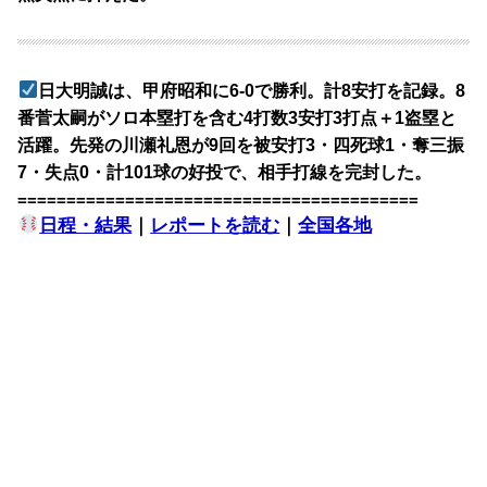
日大明誠は、甲府昭和に6-0で勝利。計8安打を記録。8
番菅太嗣がソロ本塁打を含む4打数3安打3打点＋1盗塁と
活躍。先発の川瀬礼恩が9回を被安打3・四死球1・奪三振
7・失点0・計101球の好投で、相手打線を完封した。
=========================================
日程・結果
｜
レポートを読む
｜
全国各地