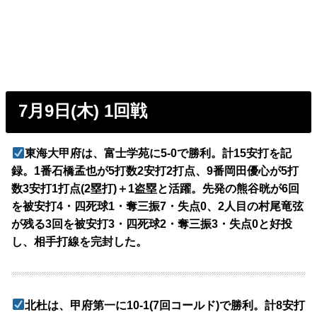
7月9日(木) 1回戦
東海大甲府は、富士学苑に5-0で勝利。計15安打を記
録。1番石橋孟也が5打数2安打2打点、9番岡田優心が5打
数3安打1打点(2塁打)＋1盗塁と活躍。先発の熊谷晄が6回
を被安打4・四死球1・奪三振7・失点0、2人目の村尾竜弦
が残る3回を被安打3・四死球2・奪三振3・失点0と好投
し、相手打線を完封した。
北杜は、甲府第一に10-1(7回コールド)で勝利。計8安打