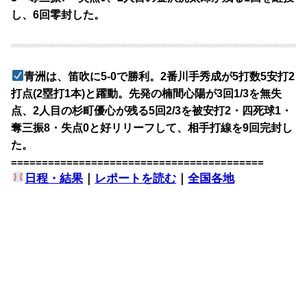
し、6回零封した。
青洲は、笛吹に5-0で勝利。2番川手秀成が5打数5安打2
打点(2塁打1本)と躍動。先発の楠間心陽が3回1/3を無失
点、2人目の杉町優心が残る5回2/3を被安打2・四死球1・
奪三振8・失点0と好リリーフして、相手打線を9回完封し
た。
=========================================
日程・結果
｜
レポートを読む
｜
全国各地