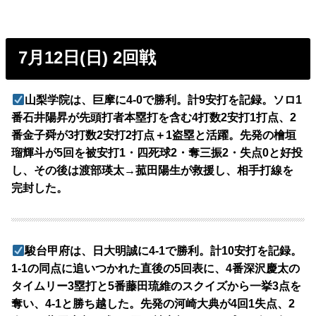
7月12日(日) 2回戦
山梨学院は、巨摩に4-0で勝利。計9安打を記録。ソロ1
番石井陽昇が先頭打者本塁打を含む4打数2安打1打点、2
番金子舜が3打数2安打2打点＋1盗塁と活躍。先発の檜垣
瑠輝斗が5回を被安打1・四死球2・奪三振2・失点0と好投
し、その後は渡部瑛太→菰田陽生が救援し、相手打線を
完封した。
駿台甲府は、日大明誠に4-1で勝利。計10安打を記録。
1-1の同点に追いつかれた直後の5回表に、4番深沢慶太の
タイムリー3塁打と5番藤田琉維のスクイズから一挙3点を
奪い、4-1と勝ち越した。先発の河崎大典が4回1失点、2