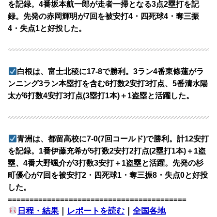
を記録。4番坂本航一郎が走者一掃となる3点2塁打を記
録。先発の赤岡輝明が7回を被安打4・四死球4・奪三振
4・失点1と好投した。
白根は、富士北稜に17-8で勝利。3ラン4番東條蓮がラ
ンニング3ラン本塁打を含む6打数2安打3打点、5番清水陽
太が6打数4安打3打点(3塁打1本)＋1盗塁と活躍した。
青洲は、都留高校に7-0(7回コールド)で勝利。計12安打
を記録。1番伊藤充希が5打数2安打2打点(2塁打1本)＋1盗
塁、4番大野颯介が3打数3安打＋1盗塁と活躍。先発の杉
町優心が7回を被安打2・四死球1・奪三振8・失点0と好投
した。
=========================================
日程・結果
｜
レポートを読む
｜
全国各地