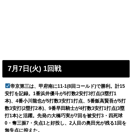
7月7日(火) 1回戦
帝京第三は、甲府南に11-1(8回コールド)で勝利。計15
安打を記録。1番浜井優斗が5打数2安打3打点(3塁打1
本)、4番小川龍也が5打数3安打1打点、5番飯高賢吾が5打
数3安打(2塁打2本)、9番早田騎士が4打数3安打1打点(3塁
打1本)と活躍。先発の大橋巧実が7回を被安打3・四死球
0・奪三振7・失点1と好投し、2人目の奥田光が残る1回を
無失点に抑えた。