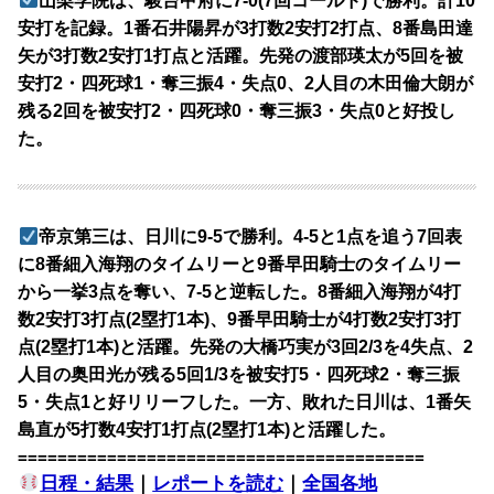
山梨学院は、駿台甲府に7-0(7回コールド)で勝利。計10
安打を記録。1番石井陽昇が3打数2安打2打点、8番島田達
矢が3打数2安打1打点と活躍。先発の渡部瑛太が5回を被
安打2・四死球1・奪三振4・失点0、2人目の木田倫大朗が
残る2回を被安打2・四死球0・奪三振3・失点0と好投し
た。
帝京第三は、日川に9-5で勝利。4-5と1点を追う7回表
に8番細入海翔のタイムリーと9番早田騎士のタイムリー
から一挙3点を奪い、7-5と逆転した。8番細入海翔が4打
数2安打3打点(2塁打1本)、9番早田騎士が4打数2安打3打
点(2塁打1本)と活躍。先発の大橋巧実が3回2/3を4失点、2
人目の奥田光が残る5回1/3を被安打5・四死球2・奪三振
5・失点1と好リリーフした。一方、敗れた日川は、1番矢
島直が5打数4安打1打点(2塁打1本)と活躍した。
=========================================
日程・結果
｜
レポートを読む
｜
全国各地