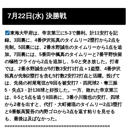
7月22日(水) 決勝戦
東海大甲府は、帝京第三に5-3で勝利。計11安打を記
録。3回裏に、4番伊沢拓真のタイムリー2塁打から2点を
先制。5回裏には、2番水野誠生のタイムリーから1点を追
加。7回裏には、5番田中楓真のタイムリーと7番平野快留
の犠牲フライから2点を追加し、5-0と突き放した。打者
では、2番水野誠生が5打数3安打1打点＋1盗塁、4番伊沢
拓真が先制2塁打を含む5打数2安打2打点と活躍。投げて
は、先発の村尾竜弦が9回を被安打7・四死球2・奪三振
5・失点3・計136球と好投した。一方、敗れた帝京第三
は、0-5と5点を追う9回表に、3番小川龍也の安打、四球
から2者を出すと、代打・大町健琉のタイムリー2点3塁打
と6番飯高賢吾の内野ゴロから3点を返す粘りを見せる
も、最後は及ばなかった。
=========================================