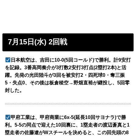
7月15日(水) 2回戦
日本航空は、吉田に10-0(5回コールド)で勝利。計9安打
を記録。3番高岡奏介が3打数2安打3打点(2塁打2本)と活
躍。先発の光田陸斗が3回を被安打2・四死球0・奪三振
5・失点0、その後は板倉稜空→野畑直裕が継投し、5回零
封した。
甲府工業は、甲府商業に6x-5(延長10回サヨナラ)で勝
利。5-5の同点で迎えた10回裏に、1塁走者の渡辺蒼真と1
塁走者の佐藤遼がWスチールを決めると、この回先頭の8