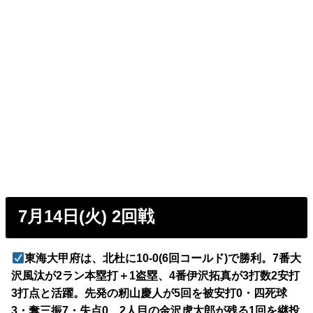
7月14日(火) 2回戦
東海大甲府は、北杜に10-0(6回コールド)で勝利。7番大
沢風汰が2ラン本塁打＋1盗塁、4番伊沢拓真が3打数2安打
3打点と活躍。先発の籾山慶人が5回を被安打0・四死球
3・奪三振7・失点0、2人目の金沢虎太郎が残る1回を継投