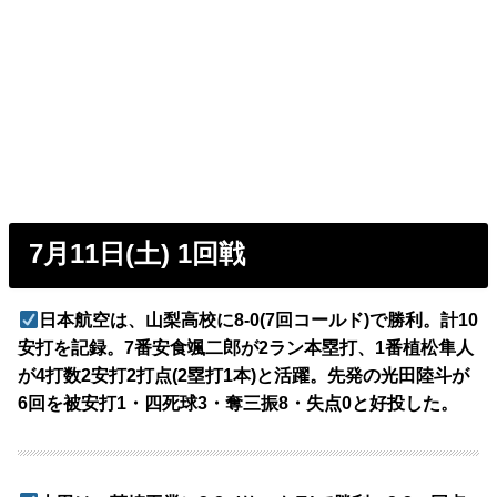
7月11日(土) 1回戦
日本航空は、山梨高校に8-0(7回コールド)で勝利。計10
安打を記録。7番安食颯二郎が2ラン本塁打、1番植松隼人
が4打数2安打2打点(2塁打1本)と活躍。先発の光田陸斗が
6回を被安打1・四死球3・奪三振8・失点0と好投した。