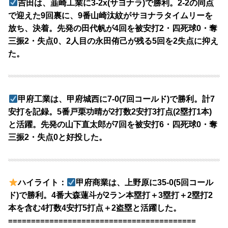
吉田は、韮崎工業に3-2x(サヨナラ)で勝利。2-2の同点
で迎えた9回裏に、9番山崎汰紋がサヨナラタイムリーを
放ち、決着。先発の田代帆が4回を被安打2・四死球0・奪
三振2・失点0、2人目の永田侑己が残る5回を2失点に抑え
た。
甲府工業は、甲府城西に7-0(7回コールド)で勝利。計7
安打を記録。5番戸栗功晴が2打数2安打3打点(2塁打1本)
と活躍。先発の山下直太郎が7回を被安打6・四死球0・奪
三振2・失点0と好投した。
ハイライト：
甲府商業は、上野原に35-0(5回コール
ド)で勝利。4番大森蓮斗が2ラン本塁打＋3塁打＋2塁打2
本を含む4打数4安打5打点＋2盗塁と活躍した。
=========================================