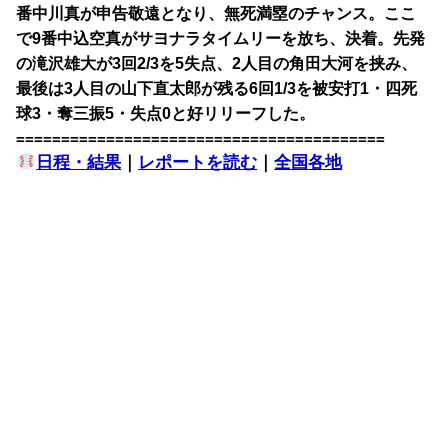
番中川真が申告敬遠となり、無死満塁のチャンス。ここ
で9番中込空真がサヨナラタイムリーを放ち、決着。先発
の滝沢雄大が3回2/3を5失点、2人目の角田大河を挟み、
最後は3人目の山下直太郎が残る6回1/3を被安打1・四死
球3・奪三振5・失点0と好リリーフした。
=========================================
日程・結果
｜
レポートを読む
｜
全国各地