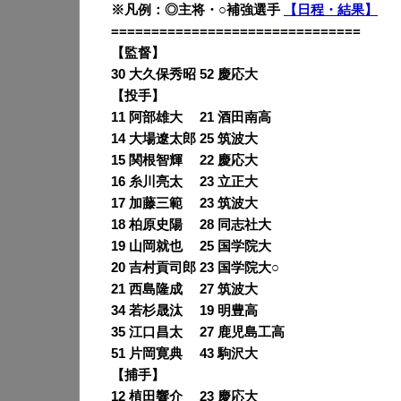
※凡例：◎主将・○補強選手
【日程・結果】
===============================
【監督】
30 大久保秀昭 52 慶応大
【投手】
11 阿部雄大 21 酒田南高
14 大場遼太郎 25 筑波大
15 関根智輝 22 慶応大
16 糸川亮太 23 立正大
17 加藤三範 23 筑波大
18 柏原史陽 28 同志社大
19 山岡就也 25 国学院大
20 吉村貢司郎 23 国学院大○
21 西島隆成 27 筑波大
34 若杉晟汰 19 明豊高
35 江口昌太 27 鹿児島工高
51 片岡寛典 43 駒沢大
【捕手】
12 植田響介 23 慶応大