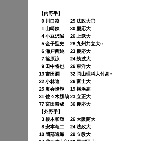
【内野手】
0
0 川口凌 25 法政大◎
0
1 山﨑錬 30 慶応大
0
4 小豆沢誠 26 上武大
0
5 金子聖史 28 九州共立大○
0
6 瀬戸西純 23 慶応大
0
7 篠原涼 24 筑波大
0
9 田中将也 26 東洋大
13 吉田潤 32 岡山理科大付高○
22 小林遼 26 富士大
25 度会隆輝 19 横浜高
31 佐々木勝哉 23 立正大
77 宮田泰成 36 慶応大
【外野手】
0
3 榎本和輝 26 大阪商大
0
8 安本竜二 24 法政大
10 岡部通織 29 立教大