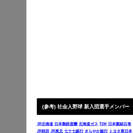
(参考) 社会人野球 新入団選手メンバー
JR北海道
日本製鉄室蘭
北海道ガス
TDK
日本製紙石巻
JR秋田
JR東北
七十七銀行
きらやか銀行
トヨタ東日本