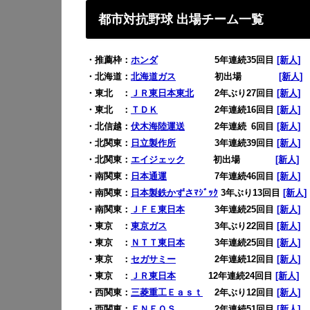
都市対抗野球 出場チーム一覧
・推薦枠：
ホンダ
5年連続35回目
[新人]
・北海道：
北海道ガス
初出場
0
[新人]
・東北 ：
ＪＲ東日本東北
2年ぶり27回目
[新人]
・東北 ：
ＴＤＫ
2年連続16回目
[新人]
・北信越：
伏木海陸運送
2年連続
0
6回目
[新人]
・北関東：
日立製作所
3年連続39回目
[新人]
・北関東：
エイジェック
0
初出場
000
[新人]
・南関東：
日本通運
7年連続46回目
[新人]
・南関東：
日本製鉄かずさﾏｼﾞｯｸ
3年ぶり13回目
[新人]
・南関東：
ＪＦＥ東日本
3年連続25回目
[新人]
・東京 ：
東京ガス
3年ぶり22回目
[新人]
・東京 ：
ＮＴＴ東日本
3年連続25回目
[新人]
・東京 ：
セガサミー
2年連続12回目
[新人]
・東京 ：
ＪＲ東日本
12年連続24回目
[新人]
・西関東：
三菱重工Ｅａｓｔ
2年ぶり12回目
[新人]
・西関東：
ＥＮＥＯＳ
2年連続51回目
[新人]