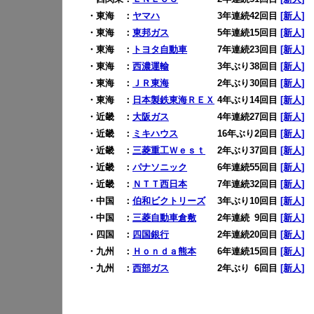
・東海 ：
ヤマハ
3年連続42回目
[新人]
・東海 ：
東邦ガス
5年連続15回目
[新人]
・東海 ：
トヨタ自動車
7年連続23回目
[新人]
・東海 ：
西濃運輸
3年ぶり38回目
[新人]
・東海 ：
ＪＲ東海
2年ぶり30回目
[新人]
・東海 ：
日本製鉄東海ＲＥＸ
4年ぶり14回目
[新人]
・近畿 ：
大阪ガス
4年連続27回目
[新人]
・近畿 ：
ミキハウス
16年ぶり2回目
[新人]
・近畿 ：
三菱重工Ｗｅｓｔ
2年ぶり37回目
[新人]
・近畿 ：
パナソニック
6年連続55回目
[新人]
・近畿 ：
ＮＴＴ西日本
7年連続32回目
[新人]
・中国 ：
伯和ビクトリーズ
3年ぶり10回目
[新人]
・中国 ：
三菱自動車倉敷
2年連続
0
9回目
[新人]
・四国 ：
四国銀行
2年連続20回目
[新人]
・九州 ：
Ｈｏｎｄａ熊本
6年連続15回目
[新人]
・九州 ：
西部ガス
2年ぶり
0
6回目
[新人]