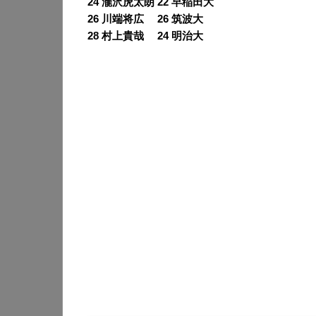
24 瀧沢虎太朗 22 早稲田大
26 川端将広 26 筑波大
28 村上貴哉 24 明治大