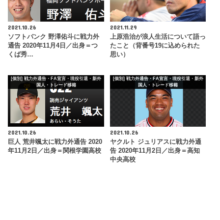
2021.10.26
2021.11.29
ソフトバンク 野澤佑斗に戦力外
上原浩治が浪人生活について語っ
通告 2020年11月4日／出身＝つ
たこと（背番号19に込められた
くば秀…
思い）
[個別] 戦力外通告・FA宣言・現役引退・新外
[個別] 戦力外通告・FA宣言・現役引退・新外
国人・トレード移籍
国人・トレード移籍
2021.10.26
2021.10.26
巨人 荒井颯太に戦力外通告 2020
ヤクルト ジュリアスに戦力外通
年11月2日／出身＝関根学園高校
告 2020年11月2日／出身＝高知
中央高校