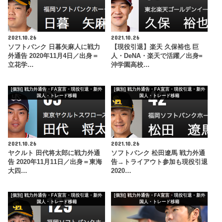
2021.10.26
2021.10.26
ソフトバンク 日暮矢麻人に戦力
【現役引退】楽天 久保裕也 巨
外通告 2020年11月4日／出身＝
人・DeNA・楽天で活躍／出身=
立花学…
沖学園高校…
[個別] 戦力外通告・FA宣言・現役引退・新外
[個別] 戦力外通告・FA宣言・現役引退・新外
国人・トレード移籍
国人・トレード移籍
2021.10.26
2021.10.26
ヤクルト 田代将太郎に戦力外通
ソフトバンク 松田遼馬 戦力外通
告 2020年11月11日／出身＝東海
告→トライアウト参加も現役引退
大四…
2020…
[個別] 戦力外通告・FA宣言・現役引退・新外
[個別] 戦力外通告・FA宣言・現役引退・新外
国人・トレード移籍
国人・トレード移籍