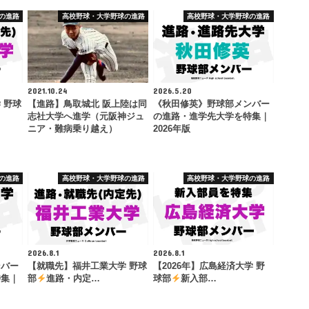
の進路
高校野球・大学野球の進路
高校野球・大学野球の進路
2021.10.24
2026.5.20
 野球
【進路】鳥取城北 阪上陸は同
《秋田修英》野球部メンバー
志社大学へ進学（元阪神ジュ
の進路・進学先大学を特集｜
ニア・難病乗り越え）
2026年版
の進路
高校野球・大学野球の進路
高校野球・大学野球の進路
2026.8.1
2026.8.1
ンバー
【就職先】福井工業大学 野球
【2026年】広島経済大学 野
特集｜
部
進路・内定…
球部
新入部…