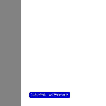
高校野球・大学野球の進路