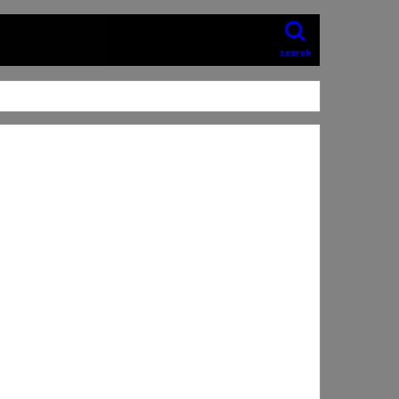
search