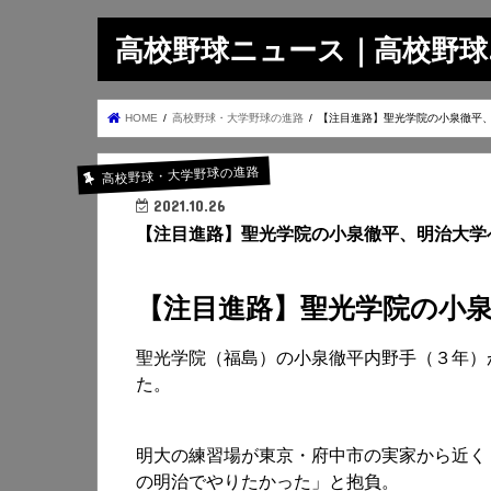
高校野球ニュース｜高校野球.on
HOME
高校野球・大学野球の進路
【注目進路】聖光学院の小泉徹平
高校野球・大学野球の進路
2021.10.26
【注目進路】聖光学院の小泉徹平、明治大学
【注目進路】聖光学院の小
聖光学院（福島）の小泉徹平内野手（３年）
た。
明大の練習場が東京・府中市の実家から近く
の明治でやりたかった」と抱負。