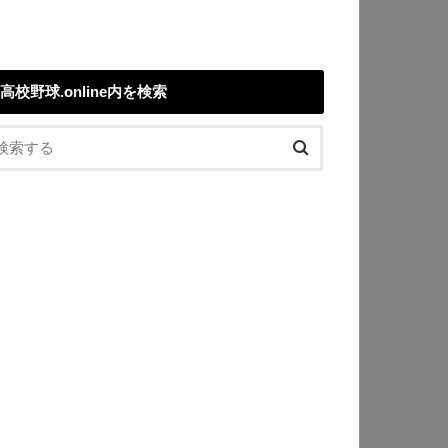
高校野球.online内を検索