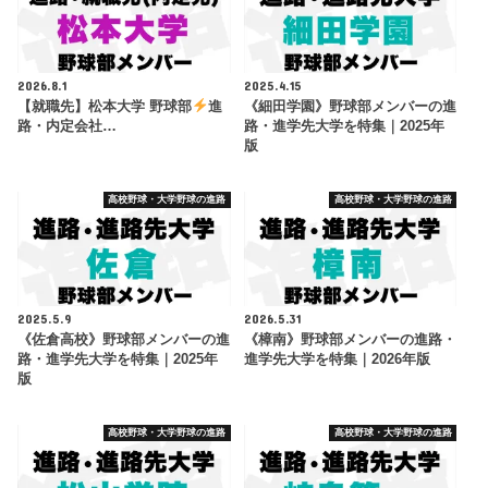
2026.8.1
2025.4.15
【就職先】松本大学 野球部
進
《細田学園》野球部メンバーの進
路・内定会社…
路・進学先大学を特集｜2025年
版
高校野球・大学野球の進路
高校野球・大学野球の進路
2025.5.9
2026.5.31
《佐倉高校》野球部メンバーの進
《樟南》野球部メンバーの進路・
路・進学先大学を特集｜2025年
進学先大学を特集｜2026年版
版
高校野球・大学野球の進路
高校野球・大学野球の進路