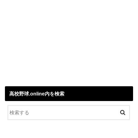
高校野球.online内を検索