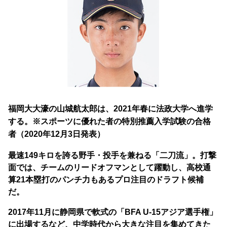
福岡大大濠の山城航太郎
は、2021年春に法政大学へ進学
する。※スポーツに優れた者の特別推薦入学試験の合格
者（2020年12月3日発表）
最速149キロを誇る野手・投手を兼ねる「二刀流」。
打撃
面では、チームのリードオフマンとして躍動し、高校通
算21本塁打のパンチ力もあるプロ注目のドラフト候補
だ。
2017年11月に静岡県で軟式の「BFA U-15アジア選手権」
に出場するなど、中学時代から大きな注目を集めてきた