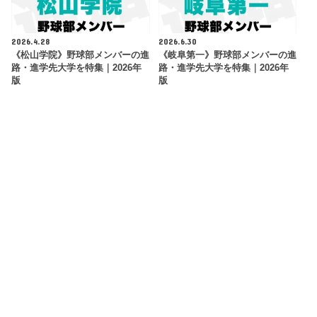
2026.4.28
2026.6.30
《松山学院》野球部メンバーの進
《岐阜第一》野球部メンバーの進
路・進学先大学を特集｜2026年
路・進学先大学を特集｜2026年
版
版