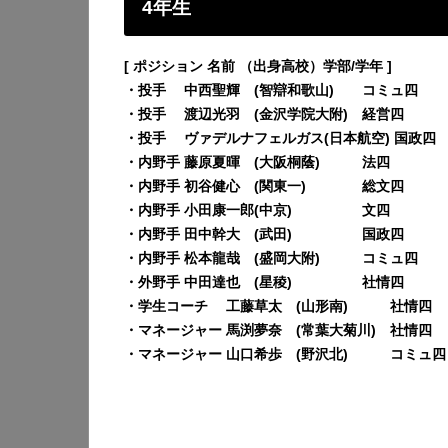
4年生
[ ポジション 名前 （出身高校）学部/学年 ]
・投手 中西聖輝 (智辯和歌山) コミュ四
・投手 渡辺光羽 (金沢学院大附) 経営四
・投手 ヴァデルナフェルガス(日本航空) 国政四
・内野手 藤原夏暉 (大阪桐蔭) 法四
・内野手 初谷健心 (関東一) 総文四
・内野手 小田康一郎(中京) 文四
・内野手 田中幹大 (武田) 国政四
・内野手 松本龍哉 (盛岡大附) コミュ四
・外野手 中田達也 (星稜) 社情四
・学生コーチ 工藤草太 (山形南) 社情四
・マネージャー 馬渕夢奈 (常葉大菊川) 社情四
・マネージャー 山口希歩 (野沢北) コミュ四