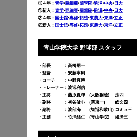
①４年：
青学
•
亜細亜
•
國學院
•
駒澤
•
中央
•
日大
①新入：
青学
•
亜細亜
•
國學院
•
駒澤
•
中央
•
日大
②４年：
国士舘
•
専修
•
拓殖
•
東農大
•
東洋
•
立正
②新入：
国士舘
•
専修
•
拓殖
•
東農大
•
東洋
•
立正
青山学院大学 野球部 スタッフ
・部長 ：高橋朋一
・監督 ：安藤寧則
・コーチ ：中野真博
・トレーナー：渡辺利信
・主将 ：藤原夏暉 (大阪桐蔭) 法四
・副将 ：初谷健心 (関東一) 総文四
・副将 ：渡部海 (智辯和歌山) コミュ三
・主務 ：竹澤結仁 (青山学院) 経済三