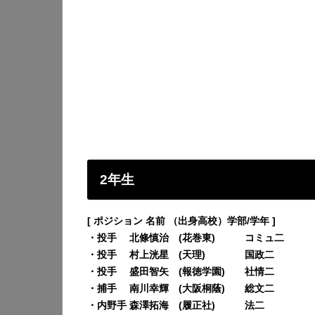
2年生
[ ポジション 名前 （出身高校）学部/学年 ]
・投手 北條慎治 (花巻東) コミュ二
・投手 村上洸星 (天理) 国政二
・投手 盛田智矢 (報徳学園) 社情二
・捕手 南川幸輝 (大阪桐蔭) 総文二
・内野手 森澤拓海 (履正社) 法二