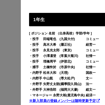
1年生
[ ポジション 名前 （出身高校）学部/学年 ]
・投手 田端竜也 (九国大付) コミュ一
・投手 高木大希 (履正社) 経営一
・投手 永見光太郎 (東京) コミュ一
・投手 小澤凜登 (常葉大菊川) 社情一
・投手 埋橋周平 (伊那北) コミュ一
・捕手 土橋怜於 (市原中央) 社情一
・内野手 松本大和 (天理) 国政一
・内野手 中山凱 (専大松戸) 文一
・外野手 矢野丈太朗(國學院久我山) 法一
・外野手 大神浩郎 (福岡大大濠) 総文一
・マネージャー 永野大裕(鹿児島中央) 経済一
※新入部員の登録メンバーは随時更新予定