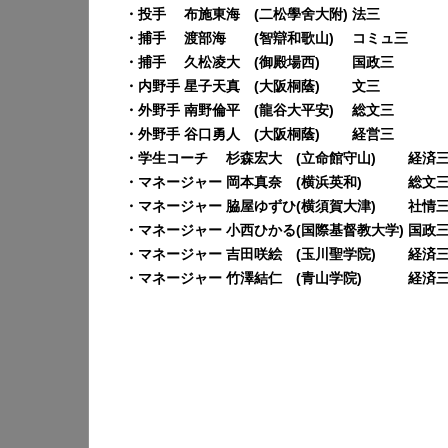
・投手 布施東海 (二松學舍大附) 法三
・捕手 渡部海 (智辯和歌山) コミュ三
・捕手 久松凌大 (御殿場西) 国政三
・内野手 星子天真 (大阪桐蔭) 文三
・外野手 南野倫平 (龍谷大平安) 総文三
・外野手 谷口勇人 (大阪桐蔭) 経営三
・学生コーチ 杉森宏大 (立命館守山) 経済
・マネージャー 岡本真奈 (横浜英和) 総文
・マネージャー 脇屋ゆずひ(横須賀大津) 社情
・マネージャー 小西ひかる(国際基督教大学) 国政
・マネージャー 吉田咲絵 (玉川聖学院) 経済
・マネージャー 竹澤結仁 (青山学院) 経済