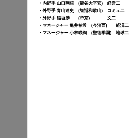
・内野手 山口翔梧 (龍谷大平安) 経営二
・外野手 青山達史 (智辯和歌山) コミュ二
・外野手 稲垣渉 (帝京) 文二
・マネージャー 亀井祐希 (今治西) 経済二
・マネージャー 小林咲絢 (聖徳学園) 地球二