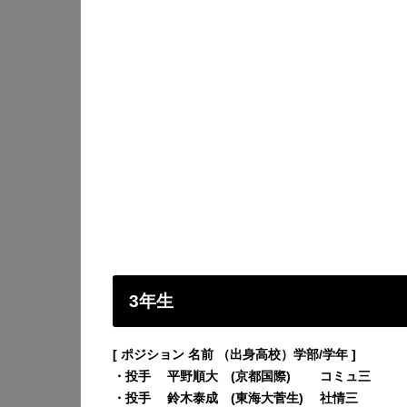
3年生
[ ポジション 名前 （出身高校）学部/学年 ]
・投手 平野順大 (京都国際) コミュ三
・投手 鈴木泰成 (東海大菅生) 社情三