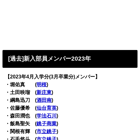
[過去]新入部員メンバー2023年
【2023年4月入学分(3月卒業分)メンバー】
・堀佑真 (
明桜
)
・土田映瑠 (
新庄東
)
・綱島迅刀 (
酒田南
)
・佐藤優希 (
仙台育英
)
・森田潤也 (
学法石川
)
・飯島聖矢 (
銚子商業
)
・関根有輝 (
市立銚子
)
・石毛悠斗 (
市立銚子
)