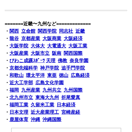
=======近畿〜九州など=============
・
関西
立命館
関西学院
同志社
近畿
・
龍谷
京都産業
大阪商業
大阪経済
・
大阪学院
大体大
大電通大
大阪工業
・
大阪産業
大阪市立
阪南
関西国際
・
びわこ成蹊ｽﾎﾟｰﾂ
天理
佛教
奈良学園
・
京都先端科学
神戸学院
追手門学院
・
和歌山
環太平洋
東亜
徳山
広島経済
・
近大工学部
広島文化学園
・
福岡
九州産業
九州共立
九州国際
・
北九州市立
東海大九州
折尾愛真
・
福岡工業
久留米工業
日本経済
・
日本文理
近大産業理工
宮崎産経
・
鹿屋体育
沖縄
沖縄国際