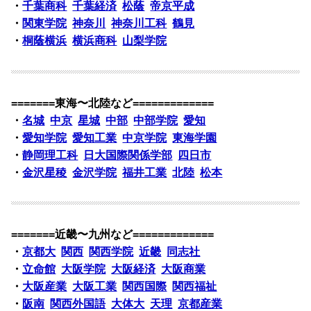
・
千葉商科
千葉経済
松蔭
帝京平成
・
関東学院
神奈川
神奈川工科
鶴見
・
桐蔭横浜
横浜商科
山梨学院
=======東海〜北陸など=============
・
名城
中京
星城
中部
中部学院
愛知
・
愛知学院
愛知工業
中京学院
東海学園
・
静岡理工科
日大国際関係学部
四日市
・
金沢星稜
金沢学院
福井工業
北陸
松本
=======近畿〜九州など=============
・
京都大
関西
関西学院
近畿
同志社
・
立命館
大阪学院
大阪経済
大阪商業
・
大阪産業
大阪工業
関西国際
関西福祉
・
阪南
関西外国語
大体大
天理
京都産業