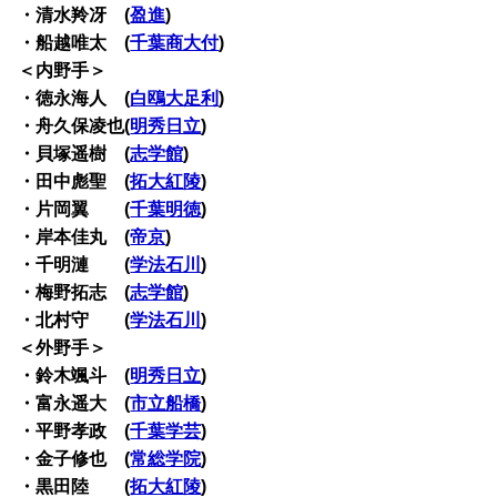
・清水羚冴 (
盈進
)
・船越唯太 (
千葉商大付
)
＜内野手＞
・徳永海人 (
白鴎大足利
)
・舟久保凌也(
明秀日立
)
・貝塚遥樹 (
志学館
)
・田中彪聖 (
拓大紅陵
)
・片岡翼 (
千葉明徳
)
・岸本佳丸 (
帝京
)
・千明漣 (
学法石川
)
・梅野拓志 (
志学館
)
・北村守 (
学法石川
)
＜外野手＞
・鈴木颯斗 (
明秀日立
)
・富永遥大 (
市立船橋
)
・平野孝政 (
千葉学芸
)
・金子修也 (
常総学院
)
・黒田陸 (
拓大紅陵
)