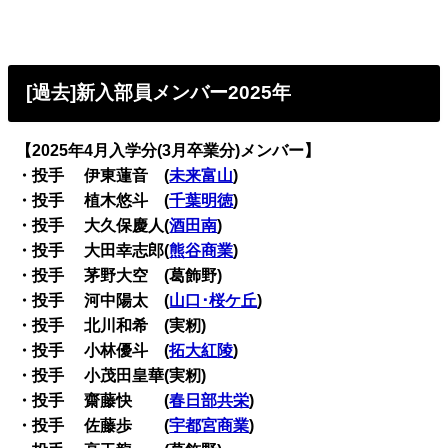
[過去]新入部員メンバー2025年
【2025年4月入学分(3月卒業分)メンバー】
・投手 伊東蓮音 (
未来富山
)
・投手 植木悠斗 (
千葉明徳
)
・投手 大久保慶人(
酒田南
)
・投手 大田幸志郎(
熊谷商業
)
・投手 茅野大空 (葛飾野)
・投手 河中陽太 (
山口･桜ケ丘
)
・投手 北川和希 (実籾)
・投手 小林優斗 (
拓大紅陵
)
・投手 小茂田皇華(実籾)
・投手 齋藤快 (
春日部共栄
)
・投手 佐藤歩 (
宇都宮商業
)