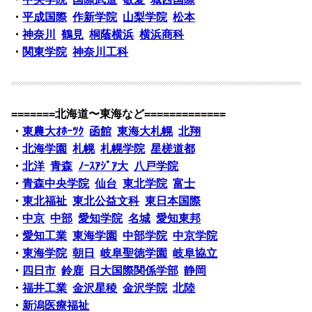
・
平成国際
作新学院
山梨学院
松本
・
神奈川
鶴見
桐蔭横浜
横浜商科
・
関東学院
神奈川工科
=======北海道〜東海など=============
・
東農大ｵﾎｰﾂｸ
函館
東海大札幌
北翔
・
北海学園
札幌
札幌学院
星槎道都
・
北洋
青森
ﾉｰｽｱｼﾞｱ大
八戸学院
・
青森中央学院
仙台
東北学院
富士
・
東北福祉
東北公益文科
東日本国際
・
中京
中部
愛知学院
名城
愛知東邦
・
愛知工業
東海学園
中部学院
中京学院
・
東海学院
朝日
岐阜聖徳学園
岐阜協立
・
四日市
鈴鹿
日大国際関係学部
静岡
・
福井工業
金沢星稜
金沢学院
北陸
・
新潟医療福祉