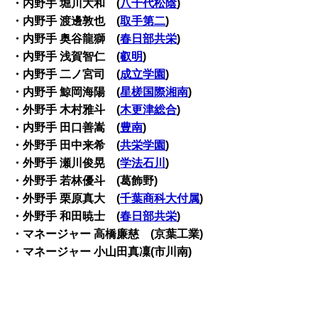
・内野手 堀川大和 (
八千代松陰
)
・内野手 渡邊敦也 (
取手第二
)
・内野手 奥谷龍獅 (
春日部共栄
)
・内野手 浅賀智仁 (
叡明
)
・内野手 二ノ宮司 (
成立学園
)
・内野手 鯨岡海陽 (
星槎国際湘南
)
・外野手 木村雅斗 (
木更津総合
)
・内野手 田口善嵩 (
豊南
)
・外野手 田中来希 (
共栄学園
)
・外野手 瀬川俊晃 (
学法石川
)
・外野手 若林優斗 (葛飾野)
・外野手 栗原真大 (
千葉商科大付属
)
・外野手 和田暁士 (
春日部共栄
)
・マネージャー 高橋廉慈 (京葉工業)
・マネージャー 小山田真凜(市川南)