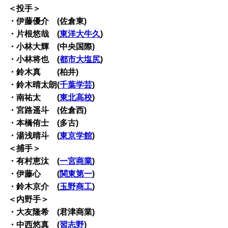
＜投手＞
・伊藤優介 (佐倉東)
・片根悠哉 (
東洋大牛久
)
・小林大輝 (中央国際)
・小林将也 (
都市大塩尻
)
・鈴木真 (柏井)
・鈴木晴太朗(
千葉学芸
)
・南祐太 (
東北高校
)
・宮路遥斗 (佐倉西)
・本橋侑士 (多古)
・湯浅晴斗 (
東京学館
)
＜捕手＞
・有村恵汰 (
一宮商業
)
・伊藤心 (
関東第一
)
・鈴木京介 (
玉野商工
)
＜内野手＞
・大友隆希 (君津商業)
・中西悠真 (
習志野
)