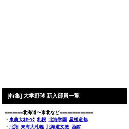
[特集] 大学野球 新入部員一覧
=======北海道〜東北など=============
・
東農大ｵﾎｰﾂｸ
札幌
北海学園
星槎道都
・
北翔
東海大札幌
北海道文教
函館