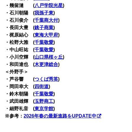
・幾留漣 (
八戸学院光星
)
・石川朝陽 (
我孫子東
)
・石川俊介 (
千葉商大付
)
・長田大豊 (
銚子商業
)
・梶原結心 (
東海大甲府
)
・松野大雅 (
千葉敬愛
)
・中山旺祐 (
千葉敬愛
)
・小川空輝 (
山口県桜ヶ丘
)
・和田達也 (
木更津総合
)
＜外野手＞
・芦谷響 (
つくば秀英
)
・岡田幸大 (
四街道
)
・鈴木朝陽 (
千葉敬愛
)
・武田雄輝 (
玉野商工
)
・細野礼音 (
東京学館
)
※参考：
2026年春の最新進路をUPDATE中