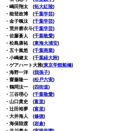
・嶋田翔太 (
拓大紅陵
)
・能登政博 (
千葉学芸
)
・金子颯汰 (
千葉学芸
)
・荒井磨衣斗(
千葉学芸
)
・佐藤蒼人 (
千葉敬愛
)
・松島康祐 (
東海大浦安
)
・五十嵐悠 (
千葉商業
)
・小嶋健太 (
千葉経大附
)
・ゲアハート大雅(
東京学館船橋
)
・海野一洋 (
我孫子
)
・齋藤隆一 (
松戸六実
)
・鶴岡汰一 (
四街道
)
・三谷理心 (
千葉敬愛
)
・山口貴史 (
富里
)
・辻田裕夢 (
富里
)
・大井海人 (
修徳
)
・海保陸渡 (
岩倉
)
・北川貴大 (
実践学園
)