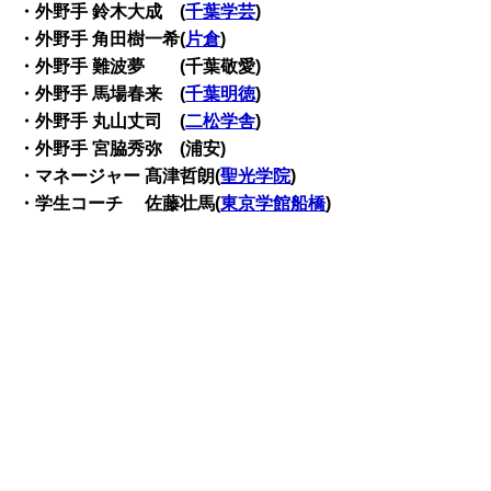
・外野手 鈴木大成 (
千葉学芸
)
・外野手 角田樹一希(
片倉
)
・外野手 難波夢 (千葉敬愛)
・外野手 馬場春来 (
千葉明徳
)
・外野手 丸山丈司 (
二松学舎
)
・外野手 宮脇秀弥 (浦安)
・マネージャー 髙津哲朗(
聖光学院
)
・学生コーチ 佐藤壮馬(
東京学館船橋
)