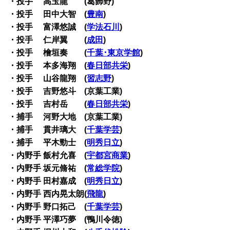
・投手 高玉龍 (葛飾野)
・投手 田中大智 (
豊南
)
・投手 富澤悠誠 (
学法石川
)
・投手 仁岸翼 (
成田
)
・投手 檜垣奏 (
千葉･東京学館
)
・投手 本多海翔 (
春日部共栄
)
・投手 山谷龍翔 (
習志野
)
・投手 吉野悠斗 (京葉工業)
・投手 吉村岳 (
春日部共栄
)
・捕手 河野大地 (京葉工業)
・捕手 貫井璃大 (
千葉学芸
)
・捕手 平木勁士 (
明秀日立
)
・内野手 飯村允喜 (
宇都宮商業
)
・内野手 坂元脩祐 (
常総学院
)
・内野手 田村嘉成 (
明秀日立
)
・内野手 西内晃太朗(
飛龍
)
・内野手 野口拓己 (
千葉学芸
)
・内野手 平澤巧夢 (鴨川令徳)