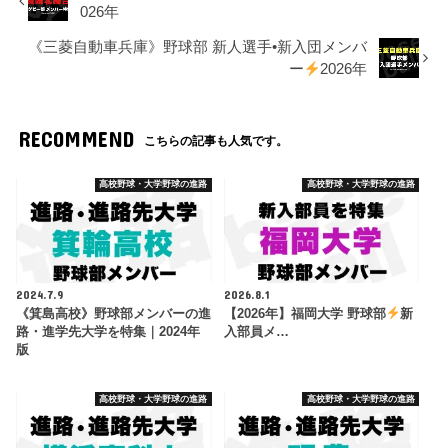
026年
《三菱自動車兵庫》野球部 新人選手•新入団メンバ
ー
2026年
RECOMMEND
こちらの記事も人気です。
高校野球・大学野球の進路
高校野球・大学野球の進路
2024.7.9
2026.8.1
《箕島高校》野球部メンバーの進
【2026年】福岡大学 野球部
新
路・進学先大学を特集｜2024年
入部員メ…
版
高校野球・大学野球の進路
高校野球・大学野球の進路