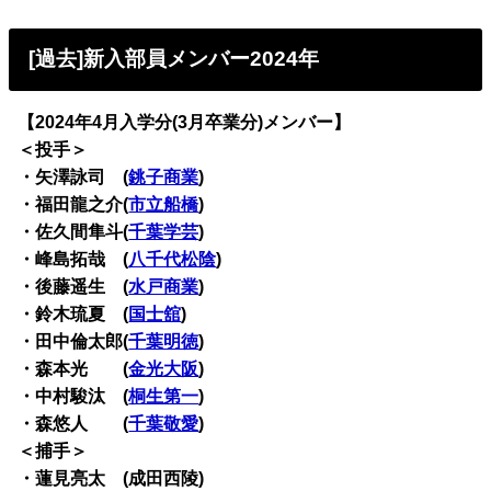
[過去]新入部員メンバー2024年
【2024年4月入学分(3月卒業分)メンバー】
＜投手＞
・矢澤詠司 (
銚子商業
)
・福田龍之介(
市立船橋
)
・佐久間隼斗(
千葉学芸
)
・峰島拓哉 (
八千代松陰
)
・後藤遥生 (
水戸商業
)
・鈴木琉夏 (
国士舘
)
・田中倫太郎(
千葉明徳
)
・森本光 (
金光大阪
)
・中村駿汰 (
桐生第一
)
・森悠人 (
千葉敬愛
)
＜捕手＞
・蓮見亮太 (成田西陵)