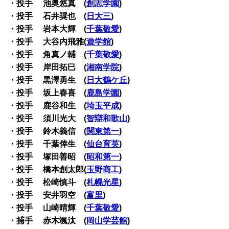
・投手 池奥悠真 (
創志学園
)
・投手 石井奨也 (
日大三
)
・投手 岩本大輝 (
千葉敬愛
)
・投手 大谷内飛雅(
遊学館
)
・投手 角真ノ輔 (
千葉敬愛
)
・投手 岸田拓巳 (
湘南学院
)
・投手 黒澤勇生 (
日大鶴ケ丘
)
・投手 坂上春喜 (
鹿島学園
)
・投手 鹿谷和生 (
埼玉平成
)
・投手 須川光大 (
智辯和歌山
)
・投手 鈴木義信 (
関東第一
)
・投手 千葉倖生 (
仙台育英
)
・投手 塚田善昭 (
昭和第一
)
・投手 橋本創太郎(
玉野商工
)
・投手 松崎慎斗 (
札幌光星
)
・投手 安井羽空 (
富里
)
・投手 山崎晴輝 (
千葉敬愛
)
・捕手 赤木颯汰 (
岡山学芸館
)