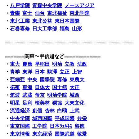
・
八戸学院
青森中央学院
ノースアジア
・
青森
富士
仙台
東北福祉
東北学院
・
東北工業
東北公益
東日本国際
・
石巻専修
日大工学部
福島
山形
=======関東〜甲信越など=============
・
東大
慶應
早稲田
明治
立教
法政
・
青学
東洋
日本
駒澤
立正
上智
・
亜細亜
中央
國學院
専修
東農大
・
拓殖
東海
日体大
国士舘
大正
・
筑波
武蔵
帝京
明治学院
城西
・
明星
足利
桜美林
獨協
大東文化
・
流通経済
創価
杏林
白鴎
上武
・
中央学院
城西国際
平成国際
共栄
・
東京国際
工学院
日本ｳｪﾙﾈｽ
淑徳
・
東京情報
東京経済
国際武道
敬愛