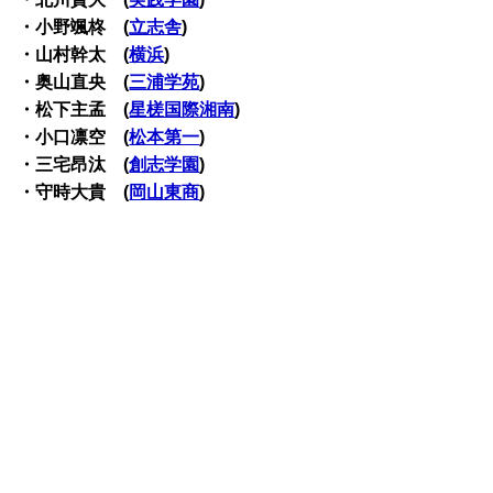
・小野颯柊 (
立志舎
)
・山村幹太 (
横浜
)
・奥山直央 (
三浦学苑
)
・松下主孟 (
星槎国際湘南
)
・小口凛空 (
松本第一
)
・三宅昂汰 (
創志学園
)
・守時大貴 (
岡山東商
)