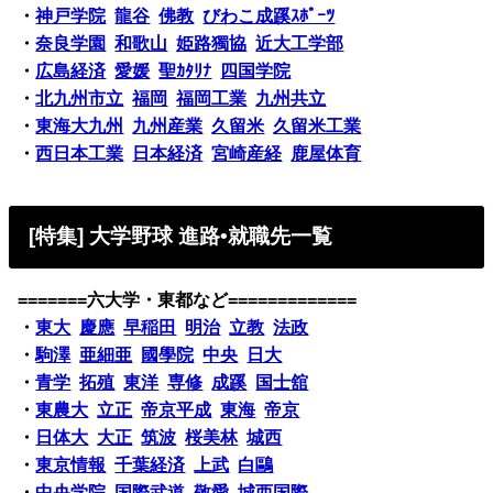
・
神戸学院
龍谷
佛教
びわこ成蹊ｽﾎﾟｰﾂ
・
奈良学園
和歌山
姫路獨協
近大工学部
・
広島経済
愛媛
聖ｶﾀﾘﾅ
四国学院
・
北九州市立
福岡
福岡工業
九州共立
・
東海大九州
九州産業
久留米
久留米工業
・
西日本工業
日本経済
宮崎産経
鹿屋体育
[特集] 大学野球 進路•就職先一覧
=======六大学・東都など=============
・
東大
慶應
早稲田
明治
立教
法政
・
駒澤
亜細亜
國學院
中央
日大
・
青学
拓殖
東洋
専修
成蹊
国士舘
・
東農大
立正
帝京平成
東海
帝京
・
日体大
大正
筑波
桜美林
城西
・
東京情報
千葉経済
上武
白鷗
・
中央学院
国際武道
敬愛
城西国際