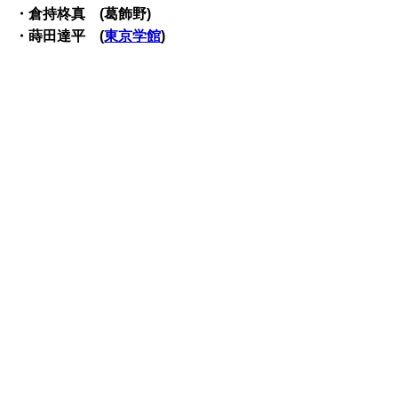
・倉持柊真 (葛飾野)
・蒔田達平 (
東京学館
)