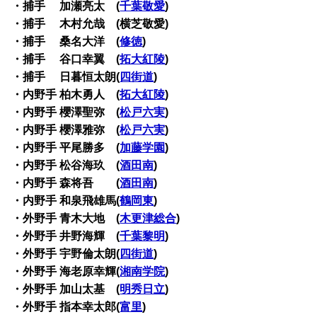
・捕手 加瀬亮太 (
千葉敬愛
)
・捕手 木村允哉 (横芝敬愛)
・捕手 桑名大洋 (
修徳
)
・捕手 谷口幸翼 (
拓大紅陵
)
・捕手 日暮恒太朗(
四街道
)
・内野手 柏木勇人 (
拓大紅陵
)
・内野手 櫻澤聖弥 (
松戸六実
)
・内野手 櫻澤雅弥 (
松戸六実
)
・内野手 平尾勝多 (
加藤学園
)
・内野手 松谷海玖 (
酒田南
)
・内野手 森将吾 (
酒田南
)
・内野手 和泉飛雄馬(
鶴岡東
)
・外野手 青木大地 (
木更津総合
)
・外野手 井野海輝 (
千葉黎明
)
・外野手 宇野倫太朗(
四街道
)
・外野手 海老原幸輝(
湘南学院
)
・外野手 加山太基 (
明秀日立
)
・外野手 指本幸太郎(
富里
)