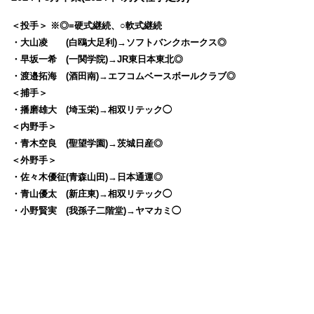
＜投手＞ ※◎=硬式継続、○軟式継続
・大山凌 (白鴎大足利)→ソフトバンクホークス◎
・早坂一希 (一関学院)→JR東日本東北◎
・渡邉拓海 (酒田南)→エフコムベースボールクラブ◎
＜捕手＞
・播磨雄大 (埼玉栄)→相双リテック◯
＜内野手＞
・青木空良 (聖望学園)→茨城日産◎
＜外野手＞
・佐々木優征(青森山田)→日本通運◎
・青山優太 (新庄東)→相双リテック◯
・小野賢実 (我孫子二階堂)→ヤマカミ◯