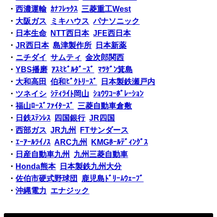
・
西濃運輸
ｶﾅﾌﾚｯｸｽ
三菱重工West
・
大阪ガス
ミキハウス
パナソニック
・
日本生命
NTT西日本
JFE西日本
・
JR西日本
島津製作所
日本新薬
・
ニチダイ
サムティ
金次郎関西
・
YBS播磨
ｱｽﾐﾋﾞﾙﾀﾞｰｽﾞ
ﾏﾂｹﾞﾝ箕島
・
大和高田
伯和ﾋﾞｸﾄﾘｰｽﾞ
日本製鉄瀬戸内
・
ツネイシ
ｼﾃｨﾗｲﾄ岡山
ｼｮｳﾜｺｰﾎﾟﾚｰｼｮﾝ
・
福山ﾛｰｽﾞﾌｧｲﾀｰｽﾞ
三菱自動車倉敷
・
日鉄ｽﾃﾝﾚｽ
四国銀行
JR四国
・
西部ガス
JR九州
FTサンダース
・
ｴｰｱｰﾙﾗｲﾉｽ
ARC九州
KMGﾎｰﾙﾃﾞｨﾝｸﾞｽ
・
日産自動車九州
九州三菱自動車
・
Honda熊本
日本製鉄九州大分
・
佐伯市硬式野球団
鹿児島ﾄﾞﾘｰﾑｳｪｰﾌﾞ
・
沖縄電力
エナジック