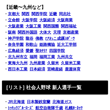
【近畿〜九州など】
・
京都大
関西
関西学院
近畿
同志社
・
立命館
大阪学院
大阪経済
大阪商業
・
大阪産業
大阪工業
関西国際
関西福祉
・
阪南
関西外国語
大体大
天理
京都産業
・
神戸学院
龍谷
佛教
びわこ成蹊ｽﾎﾟｰﾂ
・
奈良学園
和歌山
姫路獨協
近大工学部
・
広島経済
愛媛
聖ｶﾀﾘﾅ
四国学院
・
北九州市立
福岡
福岡工業
九州共立
・
東海大九州
九州産業
久留米
久留米工業
・
西日本工業
日本経済
宮崎産経
鹿屋体育
[リスト] 社会人野球 新人選手一覧
・
JR北海道
日本製鉄室蘭
北海道ガス
・
ﾄｯｷｭｳﾌﾞﾙｰﾛｰｽﾞ
航空自衛隊千歳
札幌ﾎｰﾈｯﾂ