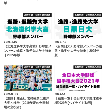
版
高校野球・大学野球の進路
高校野球・大学野球の進路
2025.6.27
2025.7.2
《北海道科学大学高校》野球部メ
《目黒日大》野球部メンバーの進
ンバーの進路・進学先大学を特集
路・進学先大学を特集｜2025年
｜2025年版
版
高校野球・大学野球の進路
高校野球・大学野球の進路
2021.10.24
2023.1.1
【進路】履正社 岩崎峻典は東洋
【結果一覧】全日本大学野球選手
大学へ進学（2019年夏の全国制
権2021年[ハイライト動画]
覇の立役者）