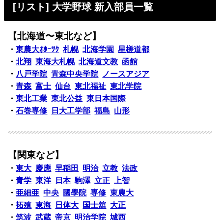
[リスト] 大学野球 新入部員一覧
【北海道〜東北など】
・
東農大ｵﾎｰﾂｸ
札幌
北海学園
星槎道都
・
北翔
東海大札幌
北海道文教
函館
・
八戸学院
青森中央学院
ノースアジア
・
青森
富士
仙台
東北福祉
東北学院
・
東北工業
東北公益
東日本国際
・
石巻専修
日大工学部
福島
山形
【関東など】
・
東大
慶應
早稲田
明治
立教
法政
・
青学
東洋
日本
駒澤
立正
上智
・
亜細亜
中央
國學院
専修
東農大
・
拓殖
東海
日体大
国士舘
大正
・
筑波
武蔵
帝京
明治学院
城西