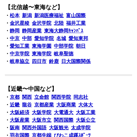
【北信越〜東海など】
・
松本
新潟
新潟医療福祉
富山国際
・
金沢星稜
金沢学院
北陸
福井工業
・
静岡
静岡産業
東海大静岡ｷｬﾝﾊﾟｽ
・
中京
中部
愛知学院
名城
愛知東邦
・
愛知工業
東海学園
中部学院
朝日
・
中京学院
東海学院
岐阜聖徳
・
岐阜協立
四日市
鈴鹿
日大国際関係
【近畿〜中国など】
・
京都
関西
立命館
関西学院
同志社
・
近畿
龍谷
京都産業
大阪商業
大体大
・
大阪経済
大阪学院
大電通大
大阪工業
・
大阪産業
大阪市立
関西国際
大阪公立
・
阪南
関西外国語
大阪観光
太成学院
・
羽衣国際
京都先端
びわこ成蹊ｽﾎﾟｰﾂ