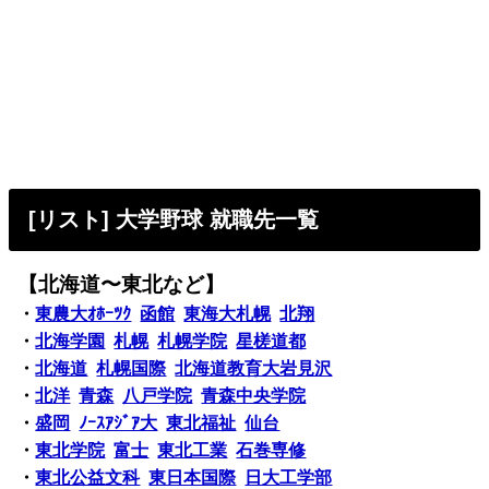
[リスト] 大学野球 就職先一覧
【北海道〜東北など】
・
東農大ｵﾎｰﾂｸ
函館
東海大札幌
北翔
・
北海学園
札幌
札幌学院
星槎道都
・
北海道
札幌国際
北海道教育大岩見沢
・
北洋
青森
八戸学院
青森中央学院
・
盛岡
ﾉｰｽｱｼﾞｱ大
東北福祉
仙台
・
東北学院
富士
東北工業
石巻専修
・
東北公益文科
東日本国際
日大工学部