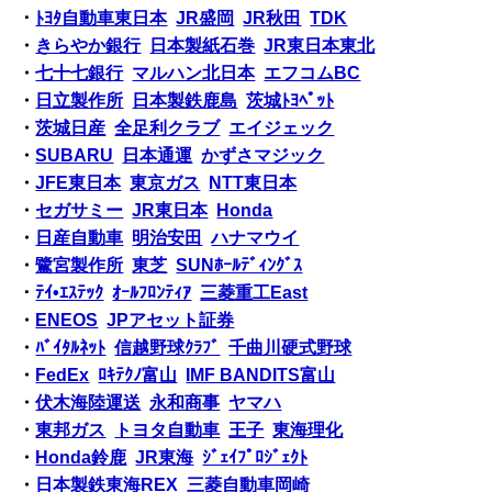
・
ﾄﾖﾀ自動車東日本
JR盛岡
JR秋田
TDK
・
きらやか銀行
日本製紙石巻
JR東日本東北
・
七十七銀行
マルハン北日本
エフコムBC
・
日立製作所
日本製鉄鹿島
茨城ﾄﾖﾍﾟｯﾄ
・
茨城日産
全足利クラブ
エイジェック
・
SUBARU
日本通運
かずさマジック
・
JFE東日本
東京ガス
NTT東日本
・
セガサミー
JR東日本
Honda
・
日産自動車
明治安田
ハナマウイ
・
鷺宮製作所
東芝
SUNﾎｰﾙﾃﾞｨﾝｸﾞｽ
・
ﾃｲ•ｴｽﾃｯｸ
ｵｰﾙﾌﾛﾝﾃｨｱ
三菱重工East
・
ENEOS
JPアセット証券
・
ﾊﾞｲﾀﾙﾈｯﾄ
信越野球ｸﾗﾌﾞ
千曲川硬式野球
・
FedEx
ﾛｷﾃｸﾉ富山
IMF BANDITS富山
・
伏木海陸運送
永和商事
ヤマハ
・
東邦ガス
トヨタ自動車
王子
東海理化
・
Honda鈴鹿
JR東海
ｼﾞｪｲﾌﾟﾛｼﾞｪｸﾄ
・
日本製鉄東海REX
三菱自動車岡崎