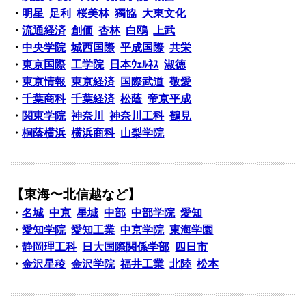
・
明星
足利
桜美林
獨協
大東文化
・
流通経済
創価
杏林
白鴎
上武
・
中央学院
城西国際
平成国際
共栄
・
東京国際
工学院
日本ｳｪﾙﾈｽ
淑徳
・
東京情報
東京経済
国際武道
敬愛
・
千葉商科
千葉経済
松蔭
帝京平成
・
関東学院
神奈川
神奈川工科
鶴見
・
桐蔭横浜
横浜商科
山梨学院
【東海〜北信越など】
・
名城
中京
星城
中部
中部学院
愛知
・
愛知学院
愛知工業
中京学院
東海学園
・
静岡理工科
日大国際関係学部
四日市
・
金沢星稜
金沢学院
福井工業
北陸
松本