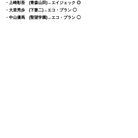
・上崎彰吾 (青森山田)→エイジェック ◎
・大里秀歩 (下妻二)→エコ・プラン ◯
・中山優馬 (聖望学園)→エコ・プラン ◯