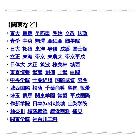
【関東など】
・
東大
慶應
早稲田
明治
立教
法政
・
青学
中央
駒澤
亜細亜
國學院
・
日大
拓殖
東洋
専修
成蹊
国士舘
・
立正
東海
帝京
東農大
帝京平成
・
日体大
大正
筑波
桜美林
城西
・
東京情報
武蔵
創価
上武
白鷗
・
中央学院
千葉経済
国際武道
秀明
・
城西国際
松蔭
千葉商科
淑徳
敬愛
・
埼玉
群馬
関東学園
常磐
平成国際
・
作新学院
日本ｳｪﾙﾈｽ茨城
山梨学院
・
神奈川
桐蔭横浜
横浜商科
鶴見
・
関東学院
神奈川工科