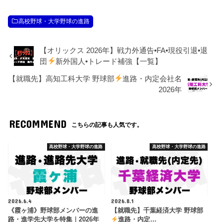
高校野球・大学野球の進路
【オリックス 2026年】戦力外通告•FA•現役引退•退
団
新外国人•トレード補強【一覧】
【就職先】高知工科大学 野球部
進路・内定会社名
2026年
RECOMMEND
こちらの記事も人気です。
高校野球・大学野球の進路
高校野球・大学野球の進路
2026.6.4
2026.8.1
《霞ヶ浦》野球部メンバーの進
【就職先】千葉経済大学 野球部
路・進学先大学を特集｜2026年
進路・内定…