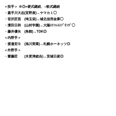
＜投手＞ ※◎=硬式継続、○軟式継続
・嘉手川大志(宜野座)→ヤマカミ◯
・笹沢匠吾 (埼玉栄)→城北信用金庫◯
・濱田日和 (山村学園)→大陽ｽﾃﾝﾚｽｽﾌﾟﾘﾝｸﾞ◯
・藤井優矢 (角館)→TDK◎
＜内野手＞
・渡邉宏斗 (旭川実業)→札幌ホーネッツ◎
＜外野手＞
・齋藤匠 (木更津総合)→茨城日産◎