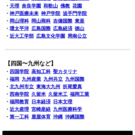
・
天理
奈良学園
和歌山
佛教
花園
・
神戸医療未来
神戸学院
追手門学院
・
岡山理科
岡山商科
吉備国際
東亜
・
環太平洋
広島国際
広島経済
徳山
・
近大工学部
広島文化学園
周南公立
【四国〜九州など】
・
四国学院
高知工科
聖カタリナ
・
福岡
九州産業
九州共立
九州国際
・
北九州市立
東海大九州
折尾愛真
・
西南学院
久留米
久留米工
福岡工業
・
福岡教育
日本経済
日本文理
・
近大産理
宮崎産経
九州医療科学
・
第一工科
鹿屋体育
沖縄
沖縄国際