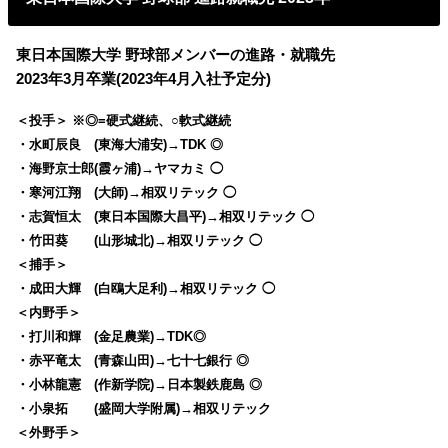
東日本国際大学 野球部メンバーの進路・就職先
2023年3月卒業(2023年4月入社予定分)
＜投手＞ ※◎=硬式継続、○軟式継続
・水町辰良 (東海大浦安)→TDK ◎
・海野京士郎(霞ヶ浦)→ヤマカミ ◯
・寒河江翔 (大師)→相双リテック ◯
・志賀恒太 (東日本国際大昌平)→相双リテック ◯
・竹田葵 (山形城北)→相双リテック ◯
＜捕手＞
・成田大輝 (白鴎大足利)→相双リテック ◯
＜内野手＞
・打川和輝 (金足農業)→TDK◎
・赤平竜太 (青森山田)→七十七銀行 ◎
・小林龍憲 (作新学院)→日本製鉄鹿島 ◎
・小泉拓 (盛岡大学附属)→相双リテック
＜外野手＞