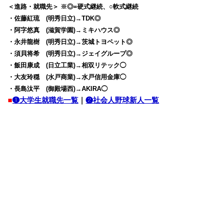
＜進路・就職先＞ ※◎=硬式継続、○軟式継続
・佐藤紅琉 (明秀日立)→TDK◎
・阿字悠真 (滋賀学園)→ミキハウス◎
・永井龍樹 (明秀日立)→茨城トヨペット◎
・須貝将希 (明秀日立)→ジェイグループ◎
・飯田康成 (日立工業)→相双リテック◯
・大友玲穏 (水戸商業)→水戸信用金庫◯
・長島汰平 (御殿場西)→AKIRA◯
■
❶大学生就職先一覧
｜
❷社会人野球新人一覧