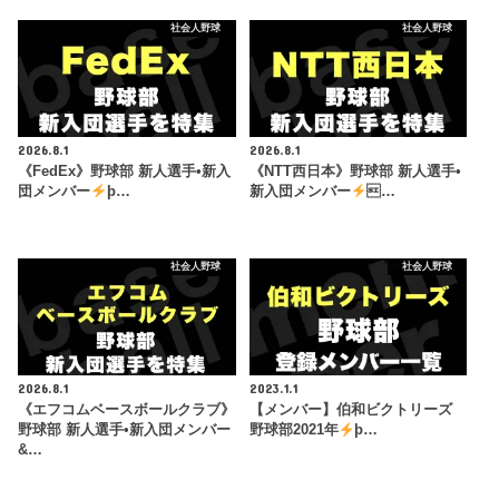
社会人野球
社会人野球
2026.8.1
2026.8.1
《FedEx》野球部 新人選手•新入
《NTT西日本》野球部 新人選手•
団メンバー
þ…
新入団メンバー
…
社会人野球
社会人野球
2026.8.1
2023.1.1
《エフコムベースボールクラブ》
【メンバー】伯和ビクトリーズ
野球部 新人選手•新入団メンバー
野球部2021年
þ…
&…