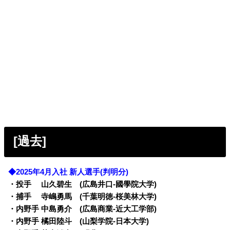
[過去]
◆2025年4月入社 新人選手(判明分)
・投手 山久碧生 (広島井口-國學院大学)
・捕手 寺嶋勇馬 (千葉明徳-桜美林大学)
・内野手 中島勇介 (広島商業-近大工学部)
・内野手 橘田陸斗 (山梨学院-日本大学)