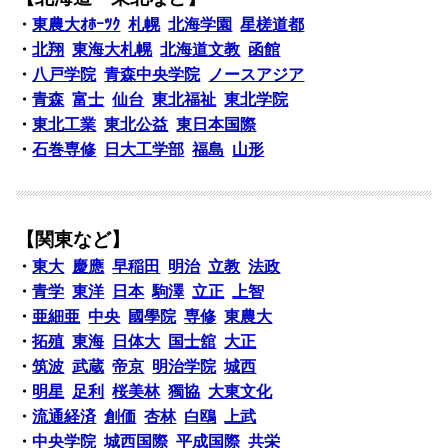
・
東農大ｵﾎｰﾂｸ
札幌
北海学園
星槎道都
・
北翔
東海大札幌
北海道文教
函館
・
八戸学院
青森中央学院
ノースアジア
・
青森
富士
仙台
東北福祉
東北学院
・
東北工業
東北公益
東日本国際
・
石巻専修
日大工学部
福島
山形
【関東など】
・
東大
慶應
早稲田
明治
立教
法政
・
青学
東洋
日本
駒澤
立正
上智
・
亜細亜
中央
國學院
専修
東農大
・
拓殖
東海
日体大
国士舘
大正
・
筑波
武蔵
帝京
明治学院
城西
・
明星
足利
桜美林
獨協
大東文化
・
流通経済
創価
杏林
白鴎
上武
・
中央学院
城西国際
平成国際
共栄