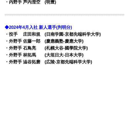
・内野手 芦内澄空 (明豊)
◆2024年4月入社 新人選手(判明分)
・投手 庄田和規 (日南学園-京都先端科学大学)
・外野手 佐藤一郎 (慶應義塾-慶應大学)
・外野手 石鳥亮 (札幌大谷-國學院大学)
・外野手 林拓馬 (大垣日大-日本大学)
・外野手 澁谷拓磨 (広陵-京都先端科学大学)