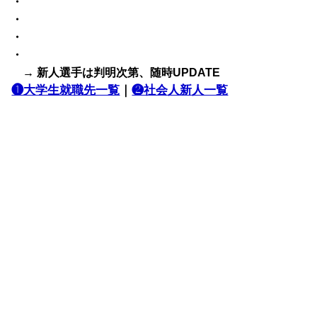
・
・
・
・
→ 新人選手は判明次第、随時UPDATE
❶大学生就職先一覧
｜
❷社会人新人一覧