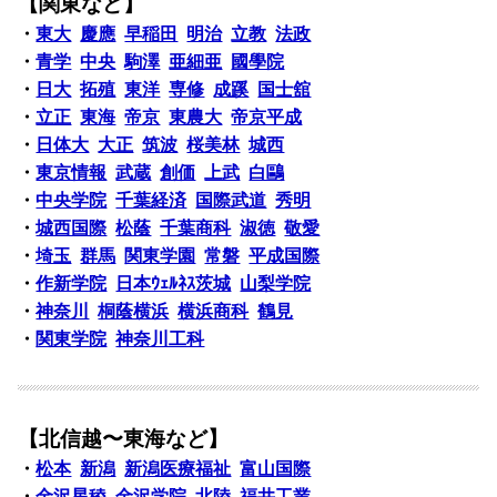
【関東など】
・
東大
慶應
早稲田
明治
立教
法政
・
青学
中央
駒澤
亜細亜
國學院
・
日大
拓殖
東洋
専修
成蹊
国士舘
・
立正
東海
帝京
東農大
帝京平成
・
日体大
大正
筑波
桜美林
城西
・
東京情報
武蔵
創価
上武
白鷗
・
中央学院
千葉経済
国際武道
秀明
・
城西国際
松蔭
千葉商科
淑徳
敬愛
・
埼玉
群馬
関東学園
常磐
平成国際
・
作新学院
日本ｳｪﾙﾈｽ茨城
山梨学院
・
神奈川
桐蔭横浜
横浜商科
鶴見
・
関東学院
神奈川工科
【北信越〜東海など】
・
松本
新潟
新潟医療福祉
富山国際
・
金沢星稜
金沢学院
北陸
福井工業