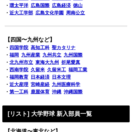
・
環太平洋
広島国際
広島経済
徳山
・
近大工学部
広島文化学園
周南公立
【四国〜九州など】
・
四国学院
高知工科
聖カタリナ
・
福岡
九州産業
九州共立
九州国際
・
北九州市立
東海大九州
折尾愛真
・
西南学院
久留米
久留米工
福岡工業
・
福岡教育
日本経済
日本文理
・
近大産理
宮崎産経
九州医療科学
・
第一工科
鹿屋体育
沖縄
沖縄国際
[リスト] 大学野球 新入部員一覧
【北海道〜東北など】