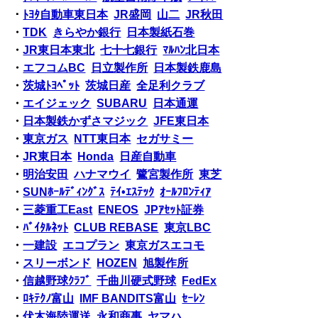
・
ﾄﾖﾀ自動車東日本
JR盛岡
山二
JR秋田
・
TDK
きらやか銀行
日本製紙石巻
・
JR東日本東北
七十七銀行
ﾏﾙﾊﾝ北日本
・
エフコムBC
日立製作所
日本製鉄鹿島
・
茨城ﾄﾖﾍﾟｯﾄ
茨城日産
全足利クラブ
・
エイジェック
SUBARU
日本通運
・
日本製鉄かずさマジック
JFE東日本
・
東京ガス
NTT東日本
セガサミー
・
JR東日本
Honda
日産自動車
・
明治安田
ハナマウイ
鷺宮製作所
東芝
・
SUNﾎｰﾙﾃﾞｨﾝｸﾞｽ
ﾃｲ•ｴｽﾃｯｸ
ｵｰﾙﾌﾛﾝﾃｨｱ
・
三菱重工East
ENEOS
JPｱｾｯﾄ証券
・
ﾊﾞｲﾀﾙﾈｯﾄ
CLUB REBASE
東京LBC
・
一建設
エコプラン
東京ガスエコモ
・
スリーボンド
HOZEN
旭製作所
・
信越野球ｸﾗﾌﾞ
千曲川硬式野球
FedEx
・
ﾛｷﾃｸﾉ富山
IMF BANDITS富山
ｾｰﾚﾝ
・
伏木海陸運送
永和商事
ヤマハ