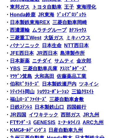
・
東邦ガス
トヨタ自動車
王子
東海理化
・
Honda鈴鹿
JR東海
ｼﾞｪｲﾌﾟﾛｼﾞｪｸﾄ
・
日本製鉄東海REX
三菱自動車岡崎
・
西濃運輸
ムラチグループ
ｶﾅﾌﾚｯｸｽ
・
三菱重工West
大阪ガス
ミキハウス
・
パナソニック
日本生命
NTT西日本
・
JFE西日本
JR西日本
島津製作所
・
日本新薬
ニチダイ
サムティ
金次郎
・
YBS
三菱自動車兵庫
ｱｽﾐﾋﾞﾙﾀﾞｰｽﾞ
・
ﾏﾂｹﾞﾝ箕島
大和高田
佐藤薬品工業
・
伯和ﾋﾞｸﾄﾘｰｽﾞ
日本製鉄瀬戸内
ツネイシ
・
ｼﾃｨﾗｲﾄ岡山
ｼｮｳﾜｺｰﾎﾟﾚｰｼｮﾝ
三協ｸﾘｴｲﾄ
・
福山ﾛｰｽﾞﾌｧｲﾀｰｽﾞ
三菱自動車倉敷
・
日鉄ｽﾃﾝﾚｽ
日本製鉄山口
四国銀行
・
JR四国
イワキテック
西部ガス
JR九州
・
FTｻﾝﾀﾞｰｽ
GENESIS
ｴｰｱｰﾙﾗｲﾉｽ
ARC九州
・
KMGﾎｰﾙﾃﾞｨﾝｸﾞｽ
日産自動車九州
・
九州三菱自動車
Honda熊本
日本製鉄大分