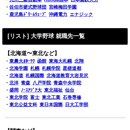
・
佐伯市硬式野球団
宮崎梅田学園
・
鹿児島ﾄﾞﾘｰﾑｳｪｰﾌﾞ
沖縄電力
エナジック
[リスト] 大学野球 就職先一覧
【北海道〜東北など】
・
東農大ｵﾎｰﾂｸ
函館
東海大札幌
北翔
・
北海学園
札幌
札幌学院
星槎道都
・
北海道
札幌国際
北海道教育大岩見沢
・
北洋
青森
八戸学院
青森中央学院
・
盛岡
ﾉｰｽｱｼﾞｱ大
東北福祉
仙台
・
東北学院
富士
東北工業
石巻専修
・
東北公益文科
東日本国際
日大工学部