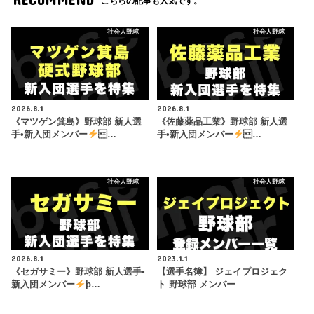
こちらの記事も人気です。
社会人野球
社会人野球
2026.8.1
2026.8.1
《マツゲン箕島》野球部 新人選
《佐藤薬品工業》野球部 新人選
手•新入団メンバー
…
手•新入団メンバー
…
社会人野球
社会人野球
2026.8.1
2023.1.1
《セガサミー》野球部 新人選手•
【選手名簿】 ジェイプロジェク
新入団メンバー
þ…
ト 野球部 メンバー