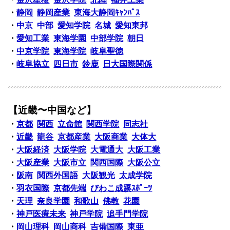
・
静岡
静岡産業
東海大静岡ｷｬﾝﾊﾟｽ
・
中京
中部
愛知学院
名城
愛知東邦
・
愛知工業
東海学園
中部学院
朝日
・
中京学院
東海学院
岐阜聖徳
・
岐阜協立
四日市
鈴鹿
日大国際関係
【近畿〜中国など】
・
京都
関西
立命館
関西学院
同志社
・
近畿
龍谷
京都産業
大阪商業
大体大
・
大阪経済
大阪学院
大電通大
大阪工業
・
大阪産業
大阪市立
関西国際
大阪公立
・
阪南
関西外国語
大阪観光
太成学院
・
羽衣国際
京都先端
びわこ成蹊ｽﾎﾟｰﾂ
・
天理
奈良学園
和歌山
佛教
花園
・
神戸医療未来
神戸学院
追手門学院
・
岡山理科
岡山商科
吉備国際
東亜