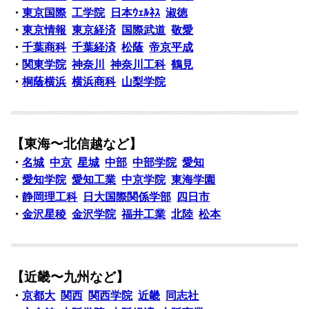
・
東京国際
工学院
日本ｳｪﾙﾈｽ
淑徳
・
東京情報
東京経済
国際武道
敬愛
・
千葉商科
千葉経済
松蔭
帝京平成
・
関東学院
神奈川
神奈川工科
鶴見
・
桐蔭横浜
横浜商科
山梨学院
【東海〜北信越など】
・
名城
中京
星城
中部
中部学院
愛知
・
愛知学院
愛知工業
中京学院
東海学園
・
静岡理工科
日大国際関係学部
四日市
・
金沢星稜
金沢学院
福井工業
北陸
松本
【近畿〜九州など】
・
京都大
関西
関西学院
近畿
同志社