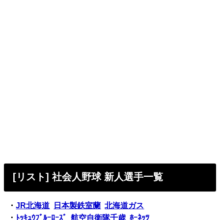
[リスト] 社会人野球 新人選手一覧
・
JR北海道
日本製鉄室蘭
北海道ガス
・
ﾄｯｷｭｳﾌﾞﾙｰﾛｰｽﾞ
航空自衛隊千歳
ﾎｰﾈｯﾂ