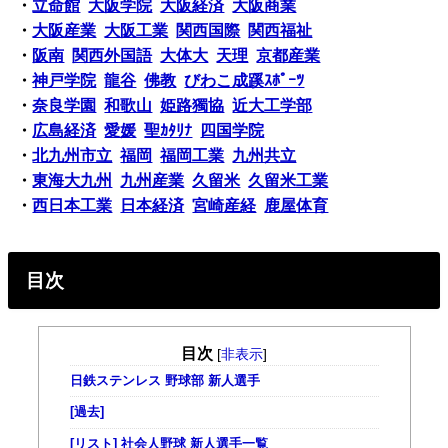
・
立命館
大阪学院
大阪経済
大阪商業
・
大阪産業
大阪工業
関西国際
関西福祉
・
阪南
関西外国語
大体大
天理
京都産業
・
神戸学院
龍谷
佛教
びわこ成蹊ｽﾎﾟｰﾂ
・
奈良学園
和歌山
姫路獨協
近大工学部
・
広島経済
愛媛
聖ｶﾀﾘﾅ
四国学院
・
北九州市立
福岡
福岡工業
九州共立
・
東海大九州
九州産業
久留米
久留米工業
・
西日本工業
日本経済
宮崎産経
鹿屋体育
目次
目次
[
非表示
]
日鉄ステンレス 野球部 新人選手
[過去]
[リスト] 社会人野球 新人選手一覧