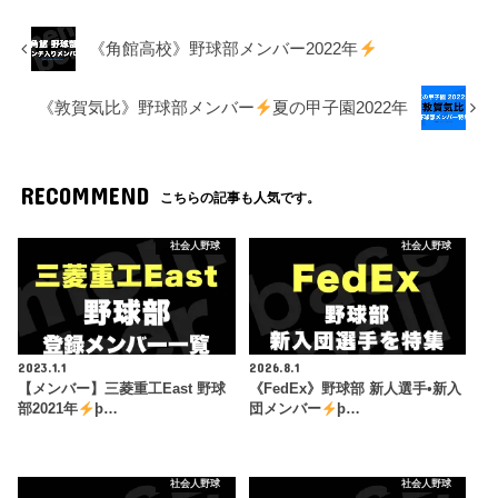
《角館高校》野球部メンバー2022年
《敦賀気比》野球部メンバー
夏の甲子園2022年
RECOMMEND
こちらの記事も人気です。
社会人野球
社会人野球
2023.1.1
2026.8.1
【メンバー】三菱重工East 野球
《FedEx》野球部 新人選手•新入
部2021年
þ…
団メンバー
þ…
社会人野球
社会人野球