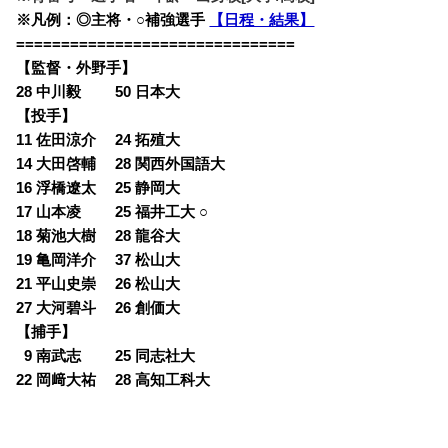
※凡例：◎主将・○補強選手
【日程・結果】
===============================
【監督・外野手】
28 中川毅 50 日本大
【投手】
11 佐田涼介 24 拓殖大
14 大田啓輔 28 関西外国語大
16 浮橋遼太 25 静岡大
17 山本凌 25 福井工大 ○
18 菊池大樹 28 龍谷大
19 亀岡洋介 37 松山大
21 平山史崇 26 松山大
27 大河碧斗 26 創価大
【捕手】
0
9 南武志 25 同志社大
22 岡﨑大祐 28 高知工科大