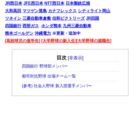
JR西日本
JFE西日本
NTT西日本
日本製鉄広畑
大和高田
マツゲン箕島
カナフレックス
シティライト岡山
ツネイシ
三菱自動車倉敷
伯和ビクトリーズ
JR四国
四国銀行
西部ガス
ホンダ熊本
九州三菱自動車
熊本ゴールデン
沖縄電力
※更新・追加中
[高校球児の進学先]
[大学野球の新入生]
[大学野球の就職先]
目次
[
非表示
]
四国銀行 野球部メンバー
都市対抗野球 出場チーム一覧
(参考) 社会人野球 新入団選手メンバー