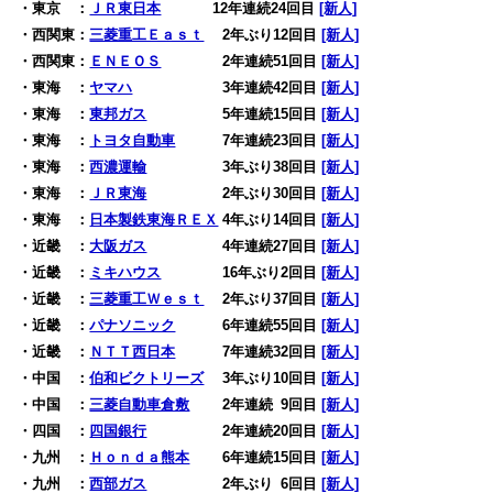
・東京 ：
ＪＲ東日本
12年連続24回目
[新人]
・西関東：
三菱重工Ｅａｓｔ
2年ぶり12回目
[新人]
・西関東：
ＥＮＥＯＳ
2年連続51回目
[新人]
・東海 ：
ヤマハ
3年連続42回目
[新人]
・東海 ：
東邦ガス
5年連続15回目
[新人]
・東海 ：
トヨタ自動車
7年連続23回目
[新人]
・東海 ：
西濃運輸
3年ぶり38回目
[新人]
・東海 ：
ＪＲ東海
2年ぶり30回目
[新人]
・東海 ：
日本製鉄東海ＲＥＸ
4年ぶり14回目
[新人]
・近畿 ：
大阪ガス
4年連続27回目
[新人]
・近畿 ：
ミキハウス
16年ぶり2回目
[新人]
・近畿 ：
三菱重工Ｗｅｓｔ
2年ぶり37回目
[新人]
・近畿 ：
パナソニック
6年連続55回目
[新人]
・近畿 ：
ＮＴＴ西日本
7年連続32回目
[新人]
・中国 ：
伯和ビクトリーズ
3年ぶり10回目
[新人]
・中国 ：
三菱自動車倉敷
2年連続
0
9回目
[新人]
・四国 ：
四国銀行
2年連続20回目
[新人]
・九州 ：
Ｈｏｎｄａ熊本
6年連続15回目
[新人]
・九州 ：
西部ガス
2年ぶり
0
6回目
[新人]