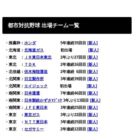
都市対抗野球 出場チーム一覧
・推薦枠：
ホンダ
5年連続35回目
[新人]
・北海道：
北海道ガス
初出場
0
[新人]
・東北 ：
ＪＲ東日本東北
2年ぶり27回目
[新人]
・東北 ：
ＴＤＫ
2年連続16回目
[新人]
・北信越：
伏木海陸運送
2年連続
0
6回目
[新人]
・北関東：
日立製作所
3年連続39回目
[新人]
・北関東：
エイジェック
0
初出場
000
[新人]
・南関東：
日本通運
7年連続46回目
[新人]
・南関東：
日本製鉄かずさﾏｼﾞｯｸ
3年ぶり13回目
[新人]
・南関東：
ＪＦＥ東日本
3年連続25回目
[新人]
・東京 ：
東京ガス
3年ぶり22回目
[新人]
・東京 ：
ＮＴＴ東日本
3年連続25回目
[新人]
・東京 ：
セガサミー
2年連続12回目
[新人]