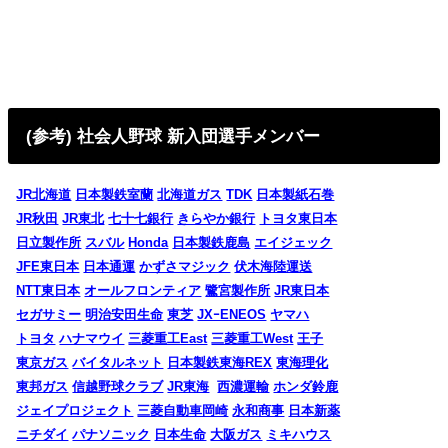
(参考) 社会人野球 新入団選手メンバー
JR北海道
日本製鉄室蘭
北海道ガス
TDK
日本製紙石巻
JR秋田
JR東北
七十七銀行
きらやか銀行
トヨタ東日本
日立製作所
スバル
Honda
日本製鉄鹿島
エイジェック
JFE東日本
日本通運
かずさマジック
伏木海陸運送
NTT東日本
オールフロンティア
鷺宮製作所
JR東日本
セガサミー
明治安田生命
東芝
JXｰENEOS
ヤマハ
トヨタ
ハナマウイ
三菱重工East
三菱重工West
王子
東京ガス
バイタルネット
日本製鉄東海REX
東海理化
東邦ガス
信越野球クラブ
JR東海
西濃運輸
ホンダ鈴鹿
ジェイプロジェクト
三菱自動車岡崎
永和商事
日本新薬
ニチダイ
パナソニック
日本生命
大阪ガス
ミキハウス