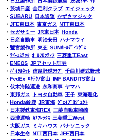
・
日立製作所
日本製鉄鹿島
茨城ﾄﾖﾍﾟｯﾄ
・
茨城日産
全足利クラブ
エイジェック
・
SUBARU
日本通運
かずさマジック
・
JFE東日本
東京ガス
NTT東日本
・
セガサミー
JR東日本
Honda
・
日産自動車
明治安田
ハナマウイ
・
鷺宮製作所
東芝
SUNﾎｰﾙﾃﾞｨﾝｸﾞｽ
・
ﾃｲ•ｴｽﾃｯｸ
ｵｰﾙﾌﾛﾝﾃｨｱ
三菱重工East
・
ENEOS
JPアセット証券
・
ﾊﾞｲﾀﾙﾈｯﾄ
信越野球ｸﾗﾌﾞ
千曲川硬式野球
・
FedEx
ﾛｷﾃｸﾉ富山
IMF BANDITS富山
・
伏木海陸運送
永和商事
ヤマハ
・
東邦ガス
トヨタ自動車
王子
東海理化
・
Honda鈴鹿
JR東海
ｼﾞｪｲﾌﾟﾛｼﾞｪｸﾄ
・
日本製鉄東海REX
三菱自動車岡崎
・
西濃運輸
ｶﾅﾌﾚｯｸｽ
三菱重工West
・
大阪ガス
ミキハウス
パナソニック
・
日本生命
NTT西日本
JFE西日本