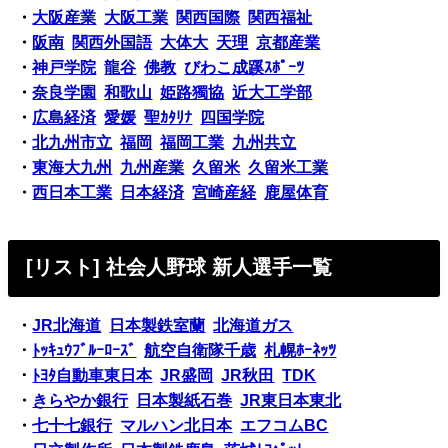
・
大阪産業
大阪工業
関西国際
関西福祉
・
阪南
関西外国語
大体大
天理
京都産業
・
神戸学院
龍谷
佛教
びわこ成蹊ｽﾎﾟｰﾂ
・
奈良学園
和歌山
姫路獨協
近大工学部
・
広島経済
愛媛
聖ｶﾀﾘﾅ
四国学院
・
北九州市立
福岡
福岡工業
九州共立
・
東海大九州
九州産業
久留米
久留米工業
・
西日本工業
日本経済
宮崎産経
鹿屋体育
[リスト] 社会人野球 新人選手一覧
・
JR北海道
日本製鉄室蘭
北海道ガス
・
ﾄｯｷｭｳﾌﾞﾙｰﾛｰｽﾞ
航空自衛隊千歳
札幌ﾎｰﾈｯﾂ
・
ﾄﾖﾀ自動車東日本
JR盛岡
JR秋田
TDK
・
きらやか銀行
日本製紙石巻
JR東日本東北
・
七十七銀行
マルハン北日本
エフコムBC