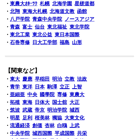
・
東農大ｵﾎｰﾂｸ
札幌
北海学園
星槎道都
・
北翔
東海大札幌
北海道文教
函館
・
八戸学院
青森中央学院
ノースアジア
・
青森
富士
仙台
東北福祉
東北学院
・
東北工業
東北公益
東日本国際
・
石巻専修
日大工学部
福島
山形
【関東など】
・
東大
慶應
早稲田
明治
立教
法政
・
青学
東洋
日本
駒澤
立正
上智
・
亜細亜
中央
國學院
専修
東農大
・
拓殖
東海
日体大
国士舘
大正
・
筑波
武蔵
帝京
明治学院
城西
・
明星
足利
桜美林
獨協
大東文化
・
流通経済
創価
杏林
白鴎
上武
・
中央学院
城西国際
平成国際
共栄