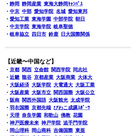
・
静岡
静岡産業
東海大静岡ｷｬﾝﾊﾟｽ
・
中京
中部
愛知学院
名城
愛知東邦
・
愛知工業
東海学園
中部学院
朝日
・
中京学院
東海学院
岐阜聖徳
・
岐阜協立
四日市
鈴鹿
日大国際関係
【近畿〜中国など】
・
京都
関西
立命館
関西学院
同志社
・
近畿
龍谷
京都産業
大阪商業
大体大
・
大阪経済
大阪学院
大電通大
大阪工業
・
大阪産業
大阪市立
関西国際
大阪公立
・
阪南
関西外国語
大阪観光
太成学院
・
羽衣国際
京都先端
びわこ成蹊ｽﾎﾟｰﾂ
・
天理
奈良学園
和歌山
佛教
花園
・
神戸医療未来
神戸学院
追手門学院
・
岡山理科
岡山商科
吉備国際
東亜