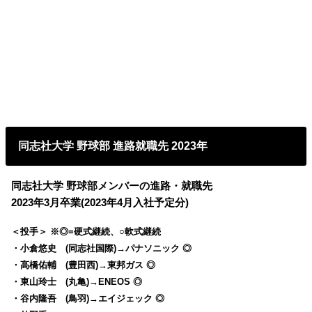
同志社大学 野球部 進路就職先 2023年
同志社大学 野球部メンバーの進路・就職先
2023年3月卒業(2023年4月入社予定分)
＜投手＞ ※◎=硬式継続、○軟式継続
・小倉悠史 (同志社国際)→パナソニック ◎
・高橋佑輔 (豊田西)→東邦ガス ◎
・東山玲士 (丸亀)→ENEOS ◎
・谷内隆吾 (鳥羽)→エイジェック ◎