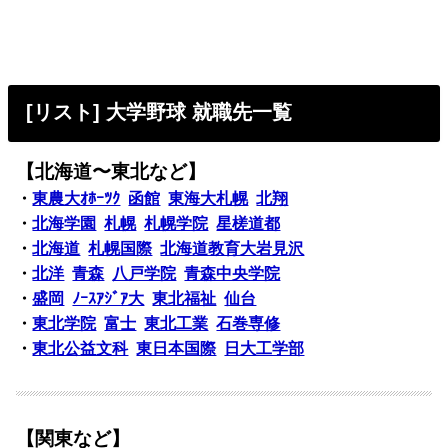
[リスト] 大学野球 就職先一覧
【北海道〜東北など】
・
東農大ｵﾎｰﾂｸ
函館
東海大札幌
北翔
・
北海学園
札幌
札幌学院
星槎道都
・
北海道
札幌国際
北海道教育大岩見沢
・
北洋
青森
八戸学院
青森中央学院
・
盛岡
ﾉｰｽｱｼﾞｱ大
東北福祉
仙台
・
東北学院
富士
東北工業
石巻専修
・
東北公益文科
東日本国際
日大工学部
【関東など】