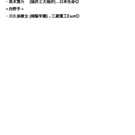
・髙木寛斗 (福井工大福井)→日本生命◎
＜内野手＞
・川久保瞭太 (桐蔭学園)→三菱重工East◎