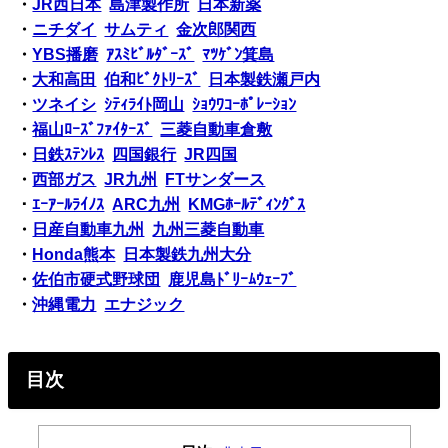
・
JR西日本
島津製作所
日本新薬
・
ニチダイ
サムティ
金次郎関西
・
YBS播磨
ｱｽﾐﾋﾞﾙﾀﾞｰｽﾞ
ﾏﾂｹﾞﾝ箕島
・
大和高田
伯和ﾋﾞｸﾄﾘｰｽﾞ
日本製鉄瀬戸内
・
ツネイシ
ｼﾃｨﾗｲﾄ岡山
ｼｮｳﾜｺｰﾎﾟﾚｰｼｮﾝ
・
福山ﾛｰｽﾞﾌｧｲﾀｰｽﾞ
三菱自動車倉敷
・
日鉄ｽﾃﾝﾚｽ
四国銀行
JR四国
・
西部ガス
JR九州
FTサンダース
・
ｴｰｱｰﾙﾗｲﾉｽ
ARC九州
KMGﾎｰﾙﾃﾞｨﾝｸﾞｽ
・
日産自動車九州
九州三菱自動車
・
Honda熊本
日本製鉄九州大分
・
佐伯市硬式野球団
鹿児島ﾄﾞﾘｰﾑｳｪｰﾌﾞ
・
沖縄電力
エナジック
目次