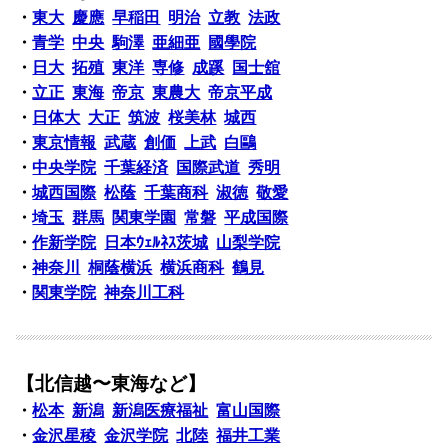
・
東大
慶應
早稲田
明治
立教
法政
・
青学
中央
駒澤
亜細亜
國學院
・
日大
拓殖
東洋
専修
成蹊
国士舘
・
立正
東海
帝京
東農大
帝京平成
・
日体大
大正
筑波
桜美林
城西
・
東京情報
武蔵
創価
上武
白鷗
・
中央学院
千葉経済
国際武道
秀明
・
城西国際
松蔭
千葉商科
淑徳
敬愛
・
埼玉
群馬
関東学園
常磐
平成国際
・
作新学院
日本ｳｪﾙﾈｽ茨城
山梨学院
・
神奈川
桐蔭横浜
横浜商科
鶴見
・
関東学院
神奈川工科
【北信越〜東海など】
・
松本
新潟
新潟医療福祉
富山国際
・
金沢星稜
金沢学院
北陸
福井工業