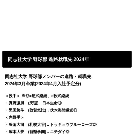
同志社大学 野球部 進路就職先 2024年
同志社大学 野球部メンバーの進路・就職先
2024年3月卒業(2024年4月入社予定分)
＜投手＞ ※◎=硬式継続、○軟式継続
・真野凛風 (天理)→日本生命◎
・黒田悠斗 (敦賀気比)→伏木海陸運送◎
＜内野手＞
・釜萢大司 (札幌大谷)→トッキュウブルーローズ◎
・塚本大夢 (智辯学園)→ニチダイ◎