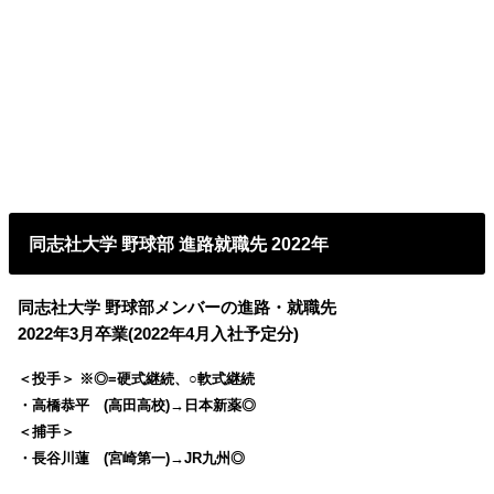
同志社大学 野球部 進路就職先 2022年
同志社大学 野球部メンバーの進路・就職先
2022年3月卒業(2022年4月入社予定分)
＜投手＞ ※◎=硬式継続、○軟式継続
・高橋恭平 (高田高校)→日本新薬◎
＜捕手＞
・長谷川蓮 (宮崎第一)→JR九州◎