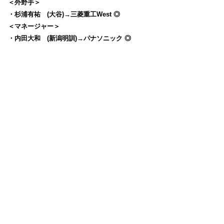
＜外野手＞
・杉浦有祐 (大谷)→三菱重工West ◎
＜マネージャー＞
・内田大和 (新潟明訓)→パナソニック ◎