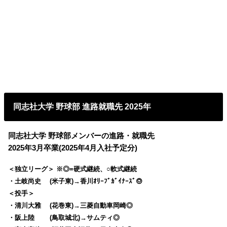
同志社大学 野球部 進路就職先 2025年
同志社大学 野球部メンバーの進路・就職先
2025年3月卒業(2025年4月入社予定分)
＜独立リーグ＞ ※◎=硬式継続、○軟式継続
・土岐尚史 (米子東)→香川ｵﾘｰﾌﾞｶﾞｲﾅｰｽﾞ◎
＜投手＞
・清川大雅 (花巻東)→三菱自動車岡崎◎
・阪上陸 (鳥取城北)→サムティ◎