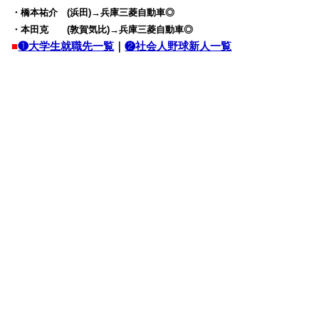
・橋本祐介 (浜田)→兵庫三菱自動車◎
・本田克 (敦賀気比)→兵庫三菱自動車◎
■
❶大学生就職先一覧
｜
❷社会人野球新人一覧