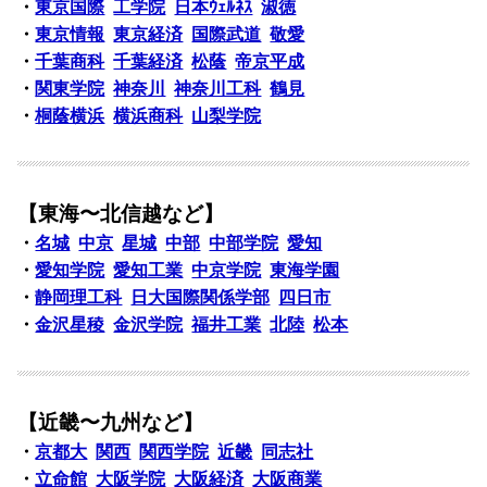
・
東京国際
工学院
日本ｳｪﾙﾈｽ
淑徳
・
東京情報
東京経済
国際武道
敬愛
・
千葉商科
千葉経済
松蔭
帝京平成
・
関東学院
神奈川
神奈川工科
鶴見
・
桐蔭横浜
横浜商科
山梨学院
【東海〜北信越など】
・
名城
中京
星城
中部
中部学院
愛知
・
愛知学院
愛知工業
中京学院
東海学園
・
静岡理工科
日大国際関係学部
四日市
・
金沢星稜
金沢学院
福井工業
北陸
松本
【近畿〜九州など】
・
京都大
関西
関西学院
近畿
同志社
・
立命館
大阪学院
大阪経済
大阪商業