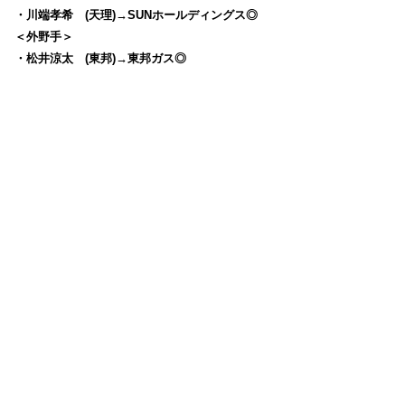
・川端孝希 (天理)→SUNホールディングス◎
＜外野手＞
・松井涼太 (東邦)→東邦ガス◎