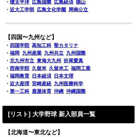
・
環太平洋
広島国際
広島経済
徳山
・
近大工学部
広島文化学園
周南公立
【四国〜九州など】
・
四国学院
高知工科
聖カタリナ
・
福岡
九州産業
九州共立
九州国際
・
北九州市立
東海大九州
折尾愛真
・
西南学院
久留米
久留米工
福岡工業
・
福岡教育
日本経済
日本文理
・
近大産理
宮崎産経
九州医療科学
・
第一工科
鹿屋体育
沖縄
沖縄国際
[リスト] 大学野球 新入部員一覧
【北海道〜東北など】