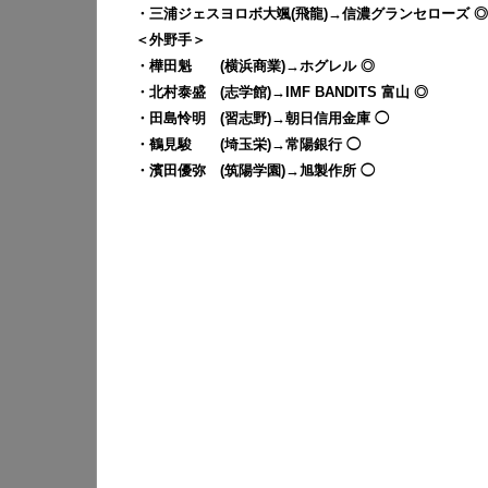
・三浦ジェスヨロボ大颯(飛龍)→信濃グランセローズ ◎
＜外野手＞
・樺田魁 (横浜商業)→ホグレル ◎
・北村泰盛 (志学館)→IMF BANDITS 富山 ◎
・田島怜明 (習志野)→朝日信用金庫 ◯
・鶴見駿 (埼玉栄)→常陽銀行 ◯
・濱田優弥 (筑陽学園)→旭製作所 ◯