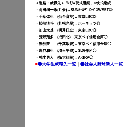
＜進路・就職先＞ ※◎=硬式継続、○軟式継続
・角田樹一希(片倉)→SUNﾎｰﾙﾃﾞｨﾝｸﾞｽWEST◎
・千葉倖生 (仙台育英)→東京LBC◎
・松崎慎斗 (札幌光星)→ホーネッツ◎
・加山太基 (明秀日立)→東京LBC◎
・荒野翔多 (成田北)→東京ベイ信用金庫◯
・難波夢 (千葉敬愛)→東京ベイ信用金庫◯
・鹿谷和生 (埼玉平成)→旭製作所◯
・柏木勇人 (拓大紅陵)→AKIRA◯
■
❶大学生就職先一覧
｜
❷社会人野球新人一覧