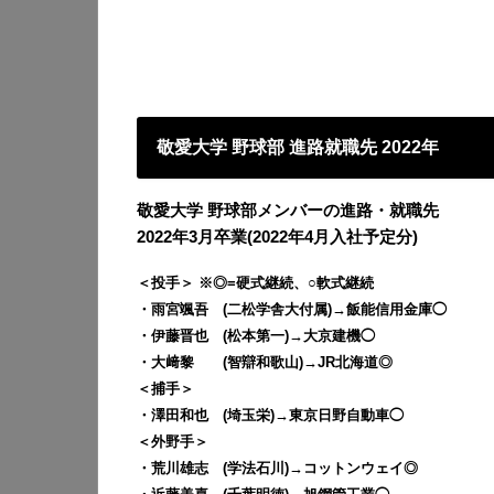
敬愛大学 野球部 進路就職先 2022年
敬愛大学 野球部メンバーの進路・就職先
2022年3月卒業(2022年4月入社予定分)
＜投手＞ ※◎=硬式継続、○軟式継続
・雨宮颯吾 (二松学舎大付属)→飯能信用金庫◯
・伊藤晋也 (松本第一)→大京建機◯
・大﨑黎 (智辯和歌山)→JR北海道◎
＜捕手＞
・澤田和也 (埼玉栄)→東京日野自動車◯
＜外野手＞
・荒川雄志 (学法石川)→コットンウェイ◎