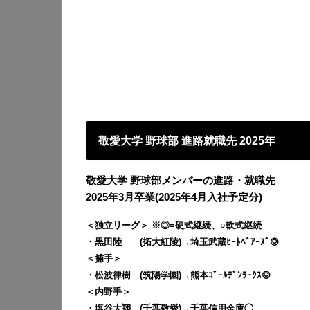
敬愛大学 野球部 進路就職先 2025年
敬愛大学 野球部メンバーの進路・就職先
2025年3月卒業(2025年4月入社予定分)
＜独立リーグ＞ ※◎=硬式継続、○軟式継続
・黒田陸 (拓大紅陵)→埼玉武蔵ﾋｰﾄﾍﾞｱｰｽﾞ◎
＜捕手＞
・松波律樹 (筑陽学園)→熊本ｺﾞｰﾙﾃﾞﾝﾗｰｸｽ◎
＜内野手＞
・塩谷大翔 (千葉敬愛)→千葉信用金庫◯