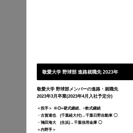
敬愛大学 野球部 進路就職先 2023年
敬愛大学 野球部メンバーの進路・就職先
2023年3月卒業(2023年4月入社予定分)
＜投手＞ ※◎=硬式継続、○軟式継続
・古賀達也 (千葉経大付)→千葉日野自動車 ◯
・鴇田海大 (生浜)→千葉信用金庫 ◯
＜内野手＞