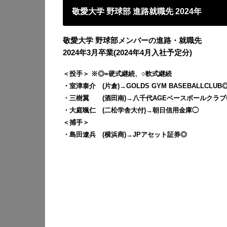
敬愛大学 野球部 進路就職先 2024年
敬愛大学 野球部メンバーの進路・就職先
2024年3月卒業(2024年4月入社予定分)
＜投手＞ ※◎=硬式継続、○軟式継続
・室津泰介 (片倉)→GOLDS GYM BASEBALLCLUB
・三樹翼 (酒田南)→八千代AGEベースボールクラブ
・大庭颯仁 (二松学舎大付)→朝日信用金庫◯
＜捕手＞
・島田遼兵 (横浜商)→JPアセット証券◎