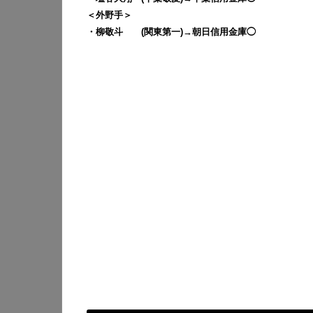
＜外野手＞
・柳敬斗 (関東第一)→朝日信用金庫◯