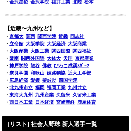
・
金沢星稜
金沢学院
福井工業
北陸
松本
【近畿〜九州など】
・
京都大
関西
関西学院
近畿
同志社
・
立命館
大阪学院
大阪経済
大阪商業
・
大阪産業
大阪工業
関西国際
関西福祉
・
阪南
関西外国語
大体大
天理
京都産業
・
神戸学院
龍谷
佛教
びわこ成蹊ｽﾎﾟｰﾂ
・
奈良学園
和歌山
姫路獨協
近大工学部
・
広島経済
愛媛
聖ｶﾀﾘﾅ
四国学院
・
北九州市立
福岡
福岡工業
九州共立
・
東海大九州
九州産業
久留米
久留米工業
・
西日本工業
日本経済
宮崎産経
鹿屋体育
[リスト] 社会人野球 新人選手一覧