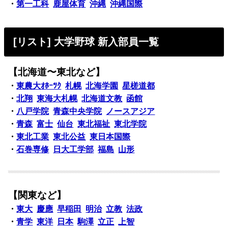
・
第一工科
鹿屋体育
沖縄
沖縄国際
[リスト] 大学野球 新入部員一覧
【北海道〜東北など】
・
東農大ｵﾎｰﾂｸ
札幌
北海学園
星槎道都
・
北翔
東海大札幌
北海道文教
函館
・
八戸学院
青森中央学院
ノースアジア
・
青森
富士
仙台
東北福祉
東北学院
・
東北工業
東北公益
東日本国際
・
石巻専修
日大工学部
福島
山形
【関東など】
・
東大
慶應
早稲田
明治
立教
法政
・
青学
東洋
日本
駒澤
立正
上智