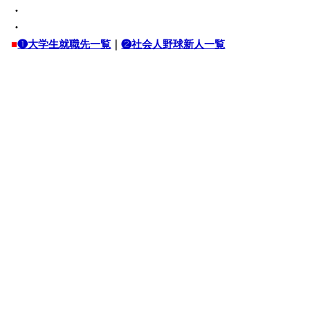
・
・
■
❶大学生就職先一覧
｜
❷社会人野球新人一覧