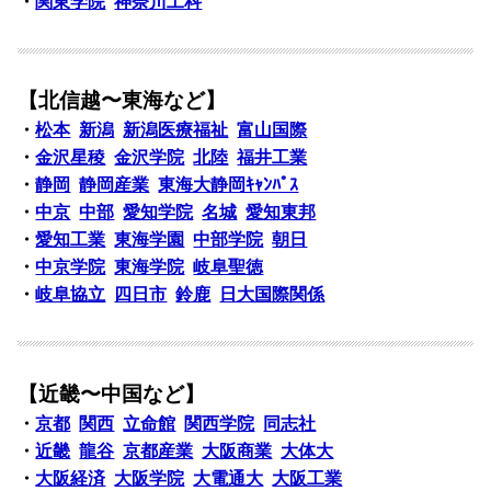
・
関東学院
神奈川工科
【北信越〜東海など】
・
松本
新潟
新潟医療福祉
富山国際
・
金沢星稜
金沢学院
北陸
福井工業
・
静岡
静岡産業
東海大静岡ｷｬﾝﾊﾟｽ
・
中京
中部
愛知学院
名城
愛知東邦
・
愛知工業
東海学園
中部学院
朝日
・
中京学院
東海学院
岐阜聖徳
・
岐阜協立
四日市
鈴鹿
日大国際関係
【近畿〜中国など】
・
京都
関西
立命館
関西学院
同志社
・
近畿
龍谷
京都産業
大阪商業
大体大
・
大阪経済
大阪学院
大電通大
大阪工業