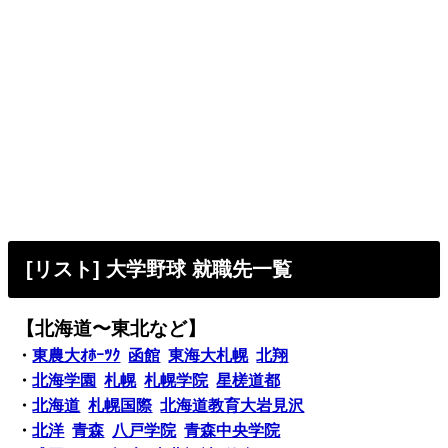
[リスト] 大学野球 就職先一覧
【北海道〜東北など】
・
東農大ｵﾎｰﾂｸ
函館
東海大札幌
北翔
・
北海学園
札幌
札幌学院
星槎道都
・
北海道
札幌国際
北海道教育大岩見沢
・
北洋
青森
八戸学院
青森中央学院