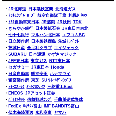
・
JR北海道
日本製鉄室蘭
北海道ガス
・
ﾄｯｷｭｳﾌﾞﾙｰﾛｰｽﾞ
航空自衛隊千歳
札幌ﾎｰﾈｯﾂ
・
ﾄﾖﾀ自動車東日本
JR盛岡
JR秋田
TDK
・
きらやか銀行
日本製紙石巻
JR東日本東北
・
七十七銀行
マルハン北日本
エフコムBC
・
日立製作所
日本製鉄鹿島
茨城ﾄﾖﾍﾟｯﾄ
・
茨城日産
全足利クラブ
エイジェック
・
SUBARU
日本通運
かずさマジック
・
JFE東日本
東京ガス
NTT東日本
・
セガサミー
JR東日本
Honda
・
日産自動車
明治安田
ハナマウイ
・
鷺宮製作所
東芝
SUNﾎｰﾙﾃﾞｨﾝｸﾞｽ
・
ﾃｲ•ｴｽﾃｯｸ
ｵｰﾙﾌﾛﾝﾃｨｱ
三菱重工East
・
ENEOS
JPアセット証券
・
ﾊﾞｲﾀﾙﾈｯﾄ
信越野球ｸﾗﾌﾞ
千曲川硬式野球
・
FedEx
ﾛｷﾃｸﾉ富山
IMF BANDITS富山
・
伏木海陸運送
永和商事
ヤマハ