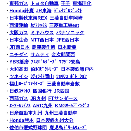
・
東邦ガス
トヨタ自動車
王子
東海理化
・
Honda鈴鹿
JR東海
ｼﾞｪｲﾌﾟﾛｼﾞｪｸﾄ
・
日本製鉄東海REX
三菱自動車岡崎
・
西濃運輸
ｶﾅﾌﾚｯｸｽ
三菱重工West
・
大阪ガス
ミキハウス
パナソニック
・
日本生命
NTT西日本
JFE西日本
・
JR西日本
島津製作所
日本新薬
・
ニチダイ
サムティ
金次郎関西
・
YBS播磨
ｱｽﾐﾋﾞﾙﾀﾞｰｽﾞ
ﾏﾂｹﾞﾝ箕島
・
大和高田
伯和ﾋﾞｸﾄﾘｰｽﾞ
日本製鉄瀬戸内
・
ツネイシ
ｼﾃｨﾗｲﾄ岡山
ｼｮｳﾜｺｰﾎﾟﾚｰｼｮﾝ
・
福山ﾛｰｽﾞﾌｧｲﾀｰｽﾞ
三菱自動車倉敷
・
日鉄ｽﾃﾝﾚｽ
四国銀行
JR四国
・
西部ガス
JR九州
FTサンダース
・
ｴｰｱｰﾙﾗｲﾉｽ
ARC九州
KMGﾎｰﾙﾃﾞｨﾝｸﾞｽ
・
日産自動車九州
九州三菱自動車
・
Honda熊本
日本製鉄九州大分
・
佐伯市硬式野球団
鹿児島ﾄﾞﾘｰﾑｳｪｰﾌﾞ