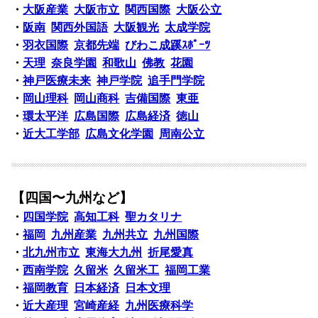
・
大阪産業
大阪市立
関西国際
大阪公立
・
阪南
関西外国語
大阪観光
太成学院
・
羽衣国際
京都先端
びわこ成蹊ｽﾎﾟｰﾂ
・
天理
奈良学園
和歌山
佛教
花園
・
神戸医療未来
神戸学院
追手門学院
・
岡山理科
岡山商科
吉備国際
東亜
・
環太平洋
広島国際
広島経済
徳山
・
近大工学部
広島文化学園
周南公立
【四国〜九州など】
・
四国学院
高知工科
聖カタリナ
・
福岡
九州産業
九州共立
九州国際
・
北九州市立
東海大九州
折尾愛真
・
西南学院
久留米
久留米工
福岡工業
・
福岡教育
日本経済
日本文理
・
近大産理
宮崎産経
九州医療科学