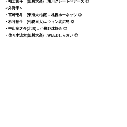
・福士直斗 (旭川大高)→旭川グレートベアーズ ◎
＜外野手＞
・宮崎壱斗 (東海大札幌)→札幌ホーネッツ ◎
・杉谷拓生 (札幌日大)→ウィン北広島 ◎
・中山竜之介(北照)→小樽野球協会 ◎
・佐々木涼太(旭川大高)→WEEDしらおい ◎