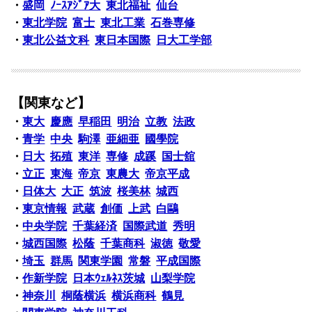
・
盛岡
ﾉｰｽｱｼﾞｱ大
東北福祉
仙台
・
東北学院
富士
東北工業
石巻専修
・
東北公益文科
東日本国際
日大工学部
【関東など】
・
東大
慶應
早稲田
明治
立教
法政
・
青学
中央
駒澤
亜細亜
國學院
・
日大
拓殖
東洋
専修
成蹊
国士舘
・
立正
東海
帝京
東農大
帝京平成
・
日体大
大正
筑波
桜美林
城西
・
東京情報
武蔵
創価
上武
白鷗
・
中央学院
千葉経済
国際武道
秀明
・
城西国際
松蔭
千葉商科
淑徳
敬愛
・
埼玉
群馬
関東学園
常磐
平成国際
・
作新学院
日本ｳｪﾙﾈｽ茨城
山梨学院
・
神奈川
桐蔭横浜
横浜商科
鶴見