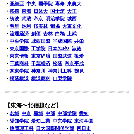
・
亜細亜
中央
國學院
専修
東農大
・
拓殖
東海
日体大
国士舘
大正
・
筑波
武蔵
帝京
明治学院
城西
・
明星
足利
桜美林
獨協
大東文化
・
流通経済
創価
杏林
白鴎
上武
・
中央学院
城西国際
平成国際
共栄
・
東京国際
工学院
日本ｳｪﾙﾈｽ
淑徳
・
東京情報
東京経済
国際武道
敬愛
・
千葉商科
千葉経済
松蔭
帝京平成
・
関東学院
神奈川
神奈川工科
鶴見
・
桐蔭横浜
横浜商科
山梨学院
【東海〜北信越など】
・
名城
中京
星城
中部
中部学院
愛知
・
愛知学院
愛知工業
中京学院
東海学園
・
静岡理工科
日大国際関係学部
四日市