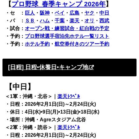
【
プロ野球 春季キャンプ 2026年
】
・セ ：
巨人
・
阪神
・
ベイ
・
広島
・
ヤク
・
中日
・パ ：
ＳＢ
・
ハム
・
千葉
・
楽天
・
オリ
・
西武
・試合：
オープン戦・練習試合・紅白戦の予定
・予約：
プロ野球選手宿泊先ホテル一覧リスト
・予約：
ホテル予約
・
航空券付きのツアー予約
[日程] 日程•休養日•キャンプ地
【中日】
＜1軍：沖縄・北谷＞｜
楽天ﾄﾗﾍﾞﾙ
・日程：2026年2月1日(日)～2月24日(火)
・休日：4日(水)•9日(月)•13日(金)•18日(水)
・場所：沖縄・Agreスタジアム北谷
＜2軍：沖縄・読谷＞｜
楽天ﾄﾗﾍﾞﾙ
・日程：2026年2月1日(日)～2月24日(火)