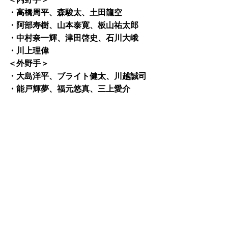
・高橋周平、森駿太、土田龍空
・阿部寿樹、山本泰寛、板山祐太郎
・中村奈一輝、津田啓史、石川大峨
・川上理偉
＜外野手＞
・大島洋平、ブライト健太、川越誠司
・能戸輝夢、福元悠真、三上愛介