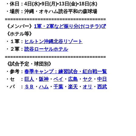
・休日：4日(水)•9日(月)•13日(金)•18日(水)
・場所：沖縄・オキハム読谷平和の森球場
=====================================
《メンバー》
1軍・2軍など振り分け(コチラ)
《ホテル等》
・１軍：
ヒルトン沖縄北谷リゾート
・２軍：
読谷ローヤルホテル
=====================================
《試合予定・球団別》
・
参考：
春季キャンプ：練習試合・紅白戦一覧
・セ ：
巨人
・
阪神
・
ベイ
・
広島
・
ヤク
・
中日
・パ ：
ＳＢ
・
ハム
・
千葉
・
楽天
・
オリ
・
西武