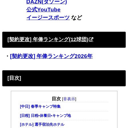
・媒体：
DAZN(ダゾーン)
・媒体：
公式YouTube
・媒体：
イージースポーツ
など
[契約更改] 年俸ランキング(12球団)
・
[契約更改] 年俸ランキング2026年
[目次]
目次
[
非表示
]
[中日] 春季キャンプ特集
[日程] 日程•休養日•キャンプ地
[ホテル] 選手宿泊先ホテル