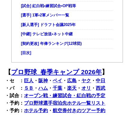
[試合] 紅白戦•練習試合•OP戦等
[選手] 1軍•2軍メンバー一覧
[新人選手] ドラフト会議2025年
[中継] テレビ放送•ネット中継
[契約更改] 年俸ランキング(12球団)
[目次]
【
プロ野球 春季キャンプ 2026年
】
・セ ：
巨人
・
阪神
・
ベイ
・
広島
・
ヤク
・
中日
・パ ：
ＳＢ
・
ハム
・
千葉
・
楽天
・
オリ
・
西武
・試合：
オープン戦・練習試合・紅白戦の予定
・予約：
プロ野球選手宿泊先ホテル一覧リスト
・予約：
ホテル予約
・
航空券付きのツアー予約