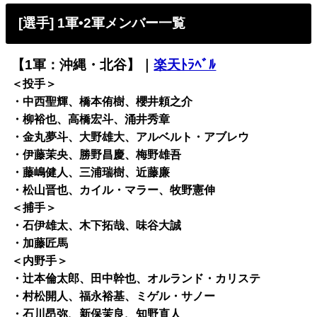
[選手] 1軍•2軍メンバー一覧
【1軍：沖縄・北谷】｜
楽天ﾄﾗﾍﾞﾙ
＜投手＞
・中西聖輝、橋本侑樹、櫻井頼之介
・柳裕也、高橋宏斗、涌井秀章
・金丸夢斗、大野雄大、アルベルト・アブレウ
・伊藤茉央、勝野昌慶、梅野雄吾
・藤嶋健人、三浦瑞樹、近藤廉
・松山晋也、カイル・マラー、牧野憲伸
＜捕手＞
・石伊雄太、木下拓哉、味谷大誠
・加藤匠馬
＜内野手＞
・辻本倫太郎、田中幹也、オルランド・カリステ
・村松開人、福永裕基、ミゲル・サノー
・石川昂弥、新保茉良、知野直人