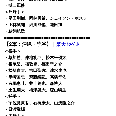
・樋口正修
＜外野手＞
・尾田剛樹、岡林勇希、ジェイソン・ボスラー
・上林誠知、細川成也、花田旭
・鵜飼航丞
=====================================
【2軍：沖縄・読谷】｜
楽天ﾄﾗﾍﾞﾙ
＜投手＞
・草加勝、仲地礼亜、松木平優太
・根尾昂、福敬登、福田幸之介
・松葉貴大、吉田聖弥、清水達也
・篠崎国忠、齋藤綱記、高橋幸佑
・有馬惠叶、井上剣也、森博人
・土生翔太、梅津晃大、森山暁生
＜捕手＞
・宇佐見真吾、石橋康太、山浅龍之介
・日渡騰輝
＜内野手＞