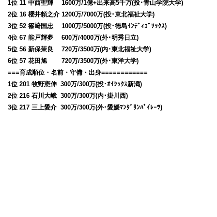
1位 11 中西聖輝 1600万/1億+出来高5千万(投･青山学院大学)
2位 16 櫻井頼之介 1200万/7000万(投･東北福祉大学)
3位 52 篠﨑国忠 1000万/5000万(投･徳島ｲﾝﾃﾞｨｺﾞｿｯｸｽ)
4位 67 能戸輝夢 600万/4000万(外･明秀日立)
5位 56 新保茉良 720万/3500万(内･東北福祉大学)
6位 57 花田旭 720万/3500万(外･東洋大学)
===育成順位・名前・守備・出身============
1位 201 牧野憲伸 300万/300万(投･ｵｲｼｯｸｽ新潟)
2位 216 石川大峨 300万/300万(内･掛川西)
3位 217 三上愛介 300万/300万(外･愛媛ﾏﾝﾀﾞﾘﾝﾊﾟｲﾚｰﾂ)