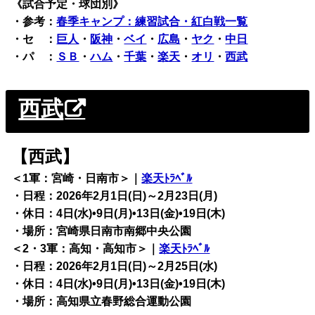
《試合予定・球団別》
・
参考：
春季キャンプ：練習試合・紅白戦一覧
・セ ：
巨人
・
阪神
・
ベイ
・
広島
・
ヤク
・
中日
・パ ：
ＳＢ
・
ハム
・
千葉
・
楽天
・
オリ
・
西武
西武
【西武】
＜1軍：宮崎・日南市＞｜
楽天ﾄﾗﾍﾞﾙ
・日程：2026年2月1日(日)～2月23日(月)
・休日：4日(水)•9日(月)•13日(金)•19日(木)
・場所：宮崎県日南市南郷中央公園
＜2・3軍：高知・高知市＞｜
楽天ﾄﾗﾍﾞﾙ
・日程：2026年2月1日(日)～2月25日(水)
・休日：4日(水)•9日(月)•13日(金)•19日(木)
・場所：高知県立春野総合運動公園