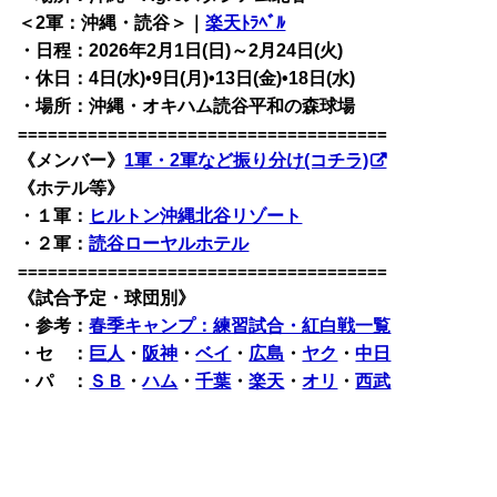
＜2軍：沖縄・読谷＞｜
楽天ﾄﾗﾍﾞﾙ
・日程：2026年2月1日(日)～2月24日(火)
・休日：4日(水)•9日(月)•13日(金)•18日(水)
・場所：沖縄・オキハム読谷平和の森球場
=====================================
《メンバー》
1軍・2軍など振り分け(コチラ)
《ホテル等》
・１軍：
ヒルトン沖縄北谷リゾート
・２軍：
読谷ローヤルホテル
=====================================
《試合予定・球団別》
・
参考：
春季キャンプ：練習試合・紅白戦一覧
・セ ：
巨人
・
阪神
・
ベイ
・
広島
・
ヤク
・
中日
・パ ：
ＳＢ
・
ハム
・
千葉
・
楽天
・
オリ
・
西武