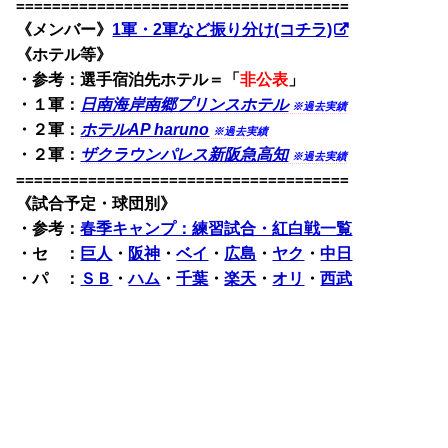
=====================================
《メンバー》
1軍・2軍など振り分け(コチラ)
《ホテル等》
・参考：選手宿泊先ホテル＝「
非公表
」
・１軍：
日南海岸南郷プリンスホテル
※過去実績
・２軍：
ホテルAP haruno
※過去実績
・２軍：
ザクラウンパレス新阪急高知
※過去実績
=====================================
《試合予定・球団別》
・
参考：
春季キャンプ：練習試合・紅白戦一覧
・セ ：
巨人
・
阪神
・
ベイ
・
広島
・
ヤク
・
中日
・パ ：
ＳＢ
・
ハム
・
千葉
・
楽天
・
オリ
・
西武