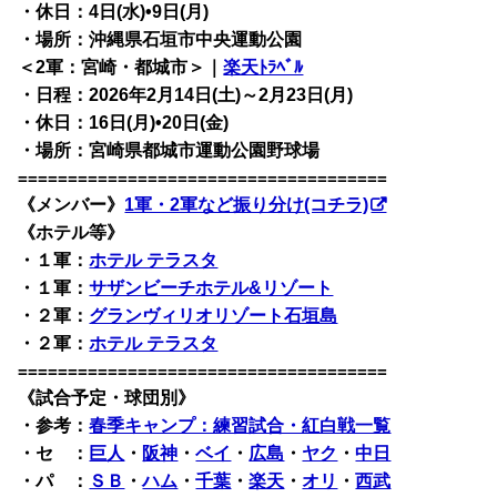
・休日：4日(水)•9日(月)
・場所：沖縄県石垣市中央運動公園
＜2軍：宮崎・都城市＞｜
楽天ﾄﾗﾍﾞﾙ
・日程：2026年2月14日(土)～2月23日(月)
・休日：16日(月)•20日(金)
・場所：宮崎県都城市運動公園野球場
=====================================
《メンバー》
1軍・2軍など振り分け(コチラ)
《ホテル等》
・１軍：
ホテル テラスタ
・１軍：
サザンビーチホテル&リゾート
・２軍：
グランヴィリオリゾート石垣島
・２軍：
ホテル テラスタ
=====================================
《試合予定・球団別》
・
参考：
春季キャンプ：練習試合・紅白戦一覧
・セ ：
巨人
・
阪神
・
ベイ
・
広島
・
ヤク
・
中日
・パ ：
ＳＢ
・
ハム
・
千葉
・
楽天
・
オリ
・
西武