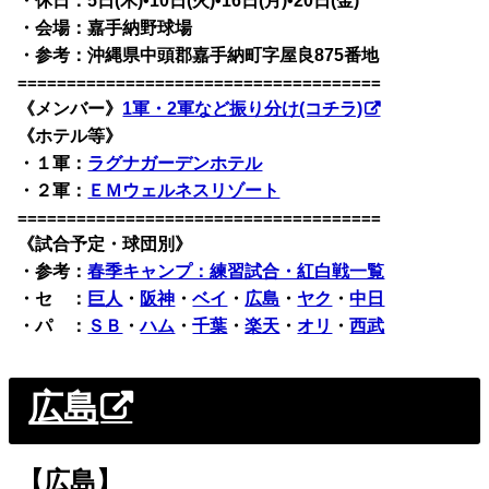
・休日：5日(木)•10日(火)•16日(月)•20日(金)
・会場：嘉手納野球場
・参考：沖縄県中頭郡嘉手納町字屋良875番地
=====================================
《メンバー》
1軍・2軍など振り分け(コチラ)
《ホテル等》
・１軍：
ラグナガーデンホテル
・２軍：
ＥＭウェルネスリゾート
=====================================
《試合予定・球団別》
・
参考：
春季キャンプ：練習試合・紅白戦一覧
・セ ：
巨人
・
阪神
・
ベイ
・
広島
・
ヤク
・
中日
・パ ：
ＳＢ
・
ハム
・
千葉
・
楽天
・
オリ
・
西武
広島
【広島】