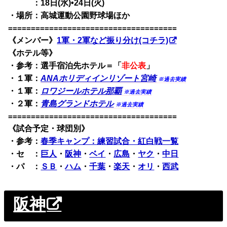
・休日
：18日(水)•24日(火)
・場所：高城運動公園野球場ほか
=====================================
《メンバー》
1軍・2軍など振り分け(コチラ)
《ホテル等》
・参考：選手宿泊先ホテル＝「
非公表
」
・１軍：
ANAホリディインリゾート宮崎
※過去実績
・１軍：
ロワジールホテル那覇
※過去実績
・２軍：
青島グランドホテル
※過去実績
=====================================
《試合予定・球団別》
・
参考：
春季キャンプ：練習試合・紅白戦一覧
・セ ：
巨人
・
阪神
・
ベイ
・
広島
・
ヤク
・
中日
・パ ：
ＳＢ
・
ハム
・
千葉
・
楽天
・
オリ
・
西武
阪神