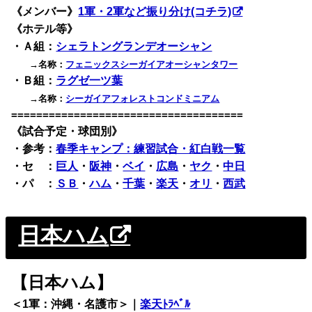
《メンバー》
1軍・2軍など振り分け(コチラ)
《ホテル等》
・Ａ組：
シェラトングランデオーシャン
→名称：
フェニックスシーガイアオーシャンタワー
・Ｂ組：
ラグゼ一ツ葉
→名称：
シーガイアフォレストコンドミニアム
=====================================
《試合予定・球団別》
・
参考：
春季キャンプ：練習試合・紅白戦一覧
・セ ：
巨人
・
阪神
・
ベイ
・
広島
・
ヤク
・
中日
・パ ：
ＳＢ
・
ハム
・
千葉
・
楽天
・
オリ
・
西武
日本ハム
【日本ハム】
＜1軍：沖縄・名護市＞｜
楽天ﾄﾗﾍﾞﾙ