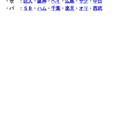
・セ ：
巨人
・
阪神
・
ベイ
・
広島
・
ヤク
・
中日
・パ ：
ＳＢ
・
ハム
・
千葉
・
楽天
・
オリ
・
西武