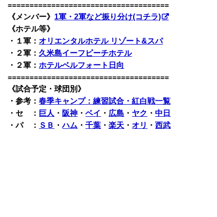
=====================================
《メンバー》
1軍・2軍など振り分け(コチラ)
《ホテル等》
・１軍：
オリエンタルホテル リゾート&スパ
・２軍：
久米島イーフビーチホテル
・２軍：
ホテルベルフォート日向
=====================================
《試合予定・球団別》
・
参考：
春季キャンプ：練習試合・紅白戦一覧
・セ ：
巨人
・
阪神
・
ベイ
・
広島
・
ヤク
・
中日
・パ ：
ＳＢ
・
ハム
・
千葉
・
楽天
・
オリ
・
西武