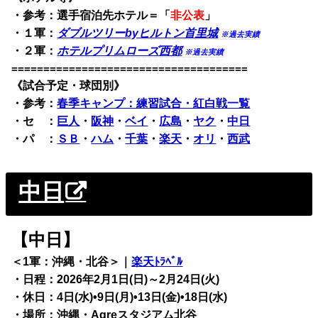
・参考：選手宿泊先ホテル＝「
非公表
」
・１軍：
ダブルツリーbyヒルトン首里城
※過去実績
・２軍：
ホテルプリムローズ西都
※過去実績
=====================================
《試合予定・球団別》
・
参考：
春季キャンプ：練習試合・紅白戦一覧
・セ ：
巨人
・
阪神
・
ベイ
・
広島
・
ヤク
・
中日
・パ ：
ＳＢ
・
ハム
・
千葉
・
楽天
・
オリ
・
西武
中日
【中日】
＜1軍：沖縄・北谷＞｜
楽天ﾄﾗﾍﾞﾙ
・日程：2026年2月1日(日)～2月24日(火)
・休日：4日(水)•9日(月)•13日(金)•18日(水)
・場所：沖縄・Agreスタジアム北谷