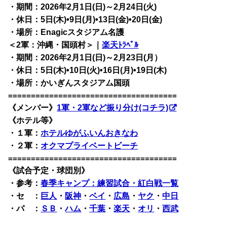
・期間：2026年2月1日(日)～2月24日(火)
・休日：5日(木)•9日(月)•13日(金)•20日(金)
・場所：Enagicスタジアム名護
＜2軍：沖縄・国頭村＞｜
楽天ﾄﾗﾍﾞﾙ
・期間：
2026年
2月1日(日)～2月23日(月）
・休日：5日(木)•10日(火)•16日(月)•19日(木)
・場所：かいぎんスタジアム国頭
=====================================
《メンバー》
1軍・2軍など振り分け(コチラ)
《ホテル等》
・１軍：
ホテルゆがふいんおきなわ
・２軍：
オクマプライベートビーチ
=====================================
《試合予定・球団別》
・
参考：
春季キャンプ：練習試合・紅白戦一覧
・セ ：
巨人
・
阪神
・
ベイ
・
広島
・
ヤク
・
中日
・パ ：
ＳＢ
・
ハム
・
千葉
・
楽天
・
オリ
・
西武