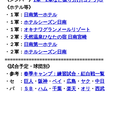
《ホテル等》
・１軍：
日南第一ホテル
・１軍：
ホテルシーズン日南
・１軍：
オキナワグランメールリゾート
・２軍：
天然温泉ひなたの宿 日南宮崎
・２軍：
日南第一ホテル
・２軍：
ホテルシーズン日南
=====================================
《試合予定・球団別》
・
参考：
春季キャンプ：練習試合・紅白戦一覧
・セ ：
巨人
・
阪神
・
ベイ
・
広島
・
ヤク
・
中日
・パ ：
ＳＢ
・
ハム
・
千葉
・
楽天
・
オリ
・
西武