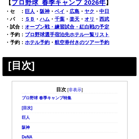
【
プロ野球 春季キャンプ 2026年
】
・セ ：
巨人
・
阪神
・
ベイ
・
広島
・
ヤク
・
中日
・パ ：
ＳＢ
・
ハム
・
千葉
・
楽天
・
オリ
・
西武
・試合：
オープン戦・練習試合・紅白戦の予定
・予約：
プロ野球選手宿泊先ホテル一覧リスト
・予約：
ホテル予約
・
航空券付きのツアー予約
[目次]
目次
[
非表示
]
プロ野球 春季キャンプ特集
[目次]
巨人
阪神
DeNA