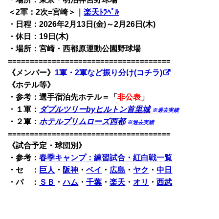
＜2軍：2次=宮崎＞｜
楽天ﾄﾗﾍﾞﾙ
・日程：2026年2月13日(金)～2月26日(木)
・休日：19日(木)
・場所：宮崎・西都原運動公園野球場
=====================================
《メンバー》
1軍・2軍など振り分け(コチラ)
《ホテル等》
・参考：選手宿泊先ホテル＝「
非公表
」
・１軍：
ダブルツリーbyヒルトン首里城
※過去実績
・２軍：
ホテルプリムローズ西都
※過去実績
=====================================
《試合予定・球団別》
・
参考：
春季キャンプ：練習試合・紅白戦一覧
・セ ：
巨人
・
阪神
・
ベイ
・
広島
・
ヤク
・
中日
・パ ：
ＳＢ
・
ハム
・
千葉
・
楽天
・
オリ
・
西武