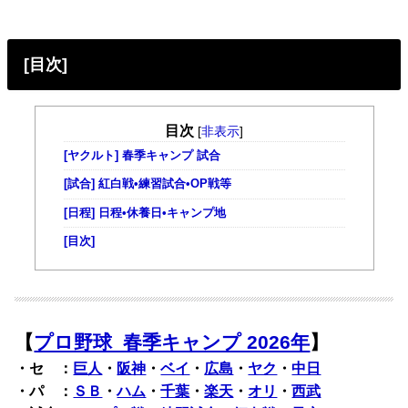
[目次]
目次
[
非表示
]
[ヤクルト] 春季キャンプ 試合
[試合] 紅白戦•練習試合•OP戦等
[日程] 日程•休養日•キャンプ地
[目次]
【
プロ野球 春季キャンプ 2026年
】
・セ ：
巨人
・
阪神
・
ベイ
・
広島
・
ヤク
・
中日
・パ ：
ＳＢ
・
ハム
・
千葉
・
楽天
・
オリ
・
西武