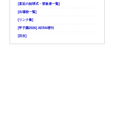
[直近の始球式・登板者一覧]
[出場校一覧]
[リンク集]
[甲子園2026] AERA増刊
[目次]