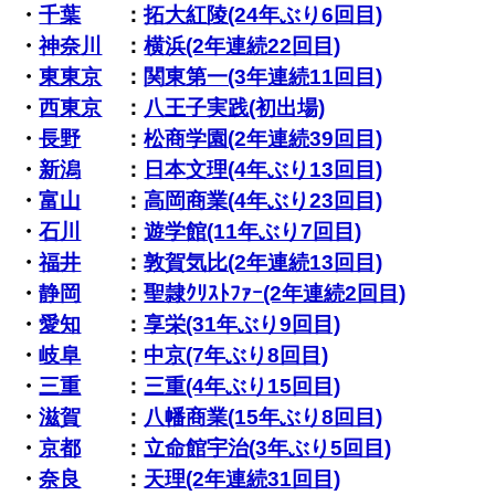
・
千葉
：
拓大紅陵(24年ぶり6回目)
・
神奈川
：
横浜(2年連続22回目)
・
東東京
：
関東第一(3年連続11回目)
・
西東京
：
八王子実践(初出場)
・
長野
：
松商学園(2年連続39回目)
・
新潟
：
日本文理(4年ぶり13回目)
・
富山
：
高岡商業(4年ぶり23回目)
・
石川
：
遊学館(11年ぶり7回目)
・
福井
：
敦賀気比(2年連続13回目)
・
静岡
：
聖隷ｸﾘｽﾄﾌｧｰ(2年連続2回目)
・
愛知
：
享栄(31年ぶり9回目)
・
岐阜
：
中京(7年ぶり8回目)
・
三重
：
三重(4年ぶり15回目)
・
滋賀
：
八幡商業(15年ぶり8回目)
・
京都
：
立命館宇治(3年ぶり5回目)
・
奈良
：
天理(2年連続31回目)