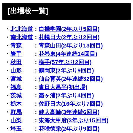
[出場校一覧]
・
北北海道
：
白樺学園(2年ぶり5回目)
・
南北海道
：
札幌日大(2年ぶり2回目)
・
青森
：
青森山田(2年ぶり13回目)
・
岩手
：
花巻東(4年連続14回目)
・
秋田
：
横手(57年ぶり2回目)
・
山形
：
鶴岡東(2年ぶり9回目)
・
宮城
：
仙台育英(2年連続32回目)
・
福島
：
東日大昌平(初出場)
・
茨城
：
霞ヶ浦(2年ぶり4回目)
・
栃木
：
佐野日大(16年ぶり7回目)
・
群馬
：
健大高崎(3年連続6回目)
・
山梨
：
東海大甲府(3年ぶり15回目)
・
埼玉
：
花咲徳栄(2年ぶり9回目)