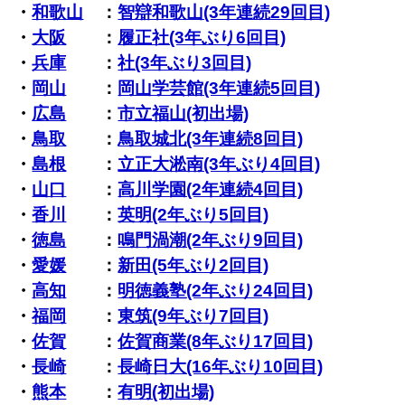
・
和歌山
：
智辯和歌山(3年連続29回目)
・
大阪
：
履正社(3年ぶり6回目)
・
兵庫
：
社(3年ぶり3回目)
・
岡山
：
岡山学芸館(3年連続5回目)
・
広島
：
市立福山(初出場)
・
鳥取
：
鳥取城北(3年連続8回目)
・
島根
：
立正大淞南(3年ぶり4回目)
・
山口
：
高川学園(2年連続4回目)
・
香川
：
英明(2年ぶり5回目)
・
徳島
：
鳴門渦潮(2年ぶり9回目)
・
愛媛
：
新田(5年ぶり2回目)
・
高知
：
明徳義塾(2年ぶり24回目)
・
福岡
：
東筑(9年ぶり7回目)
・
佐賀
：
佐賀商業(8年ぶり17回目)
・
長崎
：
長崎日大(16年ぶり10回目)
・
熊本
：
有明(初出場)