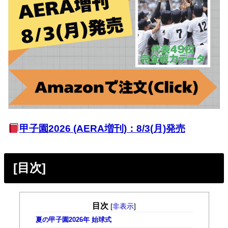
甲子園2026 (AERA増刊)：8/3(月)発売
[目次]
目次
[
非表示
]
夏の甲子園2026年 始球式