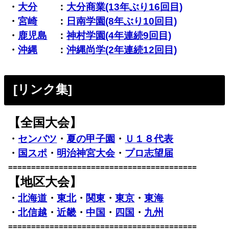
・
大分
：
大分商業(13年ぶり16回目)
・
宮崎
：
日南学園(8年ぶり10回目)
・
鹿児島
：
神村学園(4年連続9回目)
・
沖縄
：
沖縄尚学(2年連続12回目)
[リンク集]
【全国大会】
・
センバツ
・
夏の甲子園
・
Ｕ１８代表
・
国スポ
・
明治神宮大会
・
プロ志望届
=========================================
【地区大会】
・
北海道
・
東北
・
関東
・
東京
・
東海
・
北信越
・
近畿
・
中国
・
四国
・
九州
=========================================