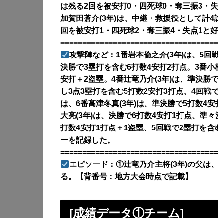
は残る2回を被安打0・四死球0・奪三振3・
加賀田蒼介(3年)は、中継・救援役として計
回を被安打1・四死球2・奪三振4・失点1と
====================================
攻撃陣など：1番岩本倫之介(3年)は、5回
決勝で3塁打を含む6打数4安打2打点。3番小
安打＋2盗塁。4番辻竜乃介(3年)は、準決勝
し3点3塁打を含む5打数2安打3打点、4回戦
は、6番髙津冬真(3年)は、準決勝で5打数4
大亮(3年)は、決勝で6打数4安打1打点、準々
打数4安打1打点＋1盗塁、5回戦で2塁打を含
ーを記録した。
====================================
エピソード：①辻竜乃介主将(3年)の父は
る。【背番号：地方大会時点で記載】
[成績データ①チーム]