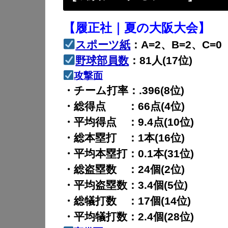
【履正社｜夏の大阪大会】
スポーツ紙
：A=2、B=2、C=0
野球部員数
：81人(17位)
攻撃面
・チーム打率：.396(8位)
・総得点 ：66点(4位)
・平均得点 ：9.4点(10位)
・総本塁打 ：1本(16位)
・平均本塁打：0.1本(31位)
・総盗塁数 ：24個(2位)
・平均盗塁数：3.4個(5位)
・総犠打数 ：17個(14位)
・平均犠打数：2.4個(28位)