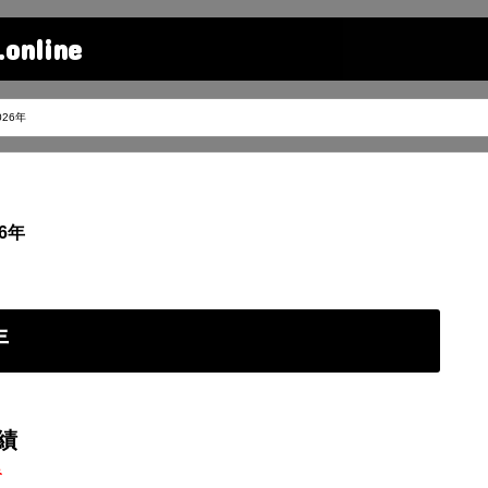
line
26年
6年
年
績
み