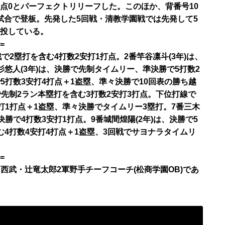
失点0とパーフェクトリリーフした。このほか、背番号10
4試合で登板。先発した5回戦・清教学園戦では先発して5
好投している。
=
戦で2塁打を含む4打数2安打1打点。2番竿谷凛斗(3年)は、
杉悠人(3年)は、決勝で先制タイムリー、準決勝で5打数2
で5打数3安打4打点＋1盗塁、準々決勝で10回表の勝ち越
で先制2ラン本塁打を含む3打数2安打3打点。下位打線で
安打1打点＋1盗塁、準々決勝でタイムリー3塁打。7番三木
決勝で4打数3安打1打点。9番城間煌陽(2年)は、決勝で5
む4打数4安打4打点＋1盗塁、3回戦でサヨナラタイムリ
=
、西武・辻竜太郎2軍野手チーフコーチ(松商学園OB)であ