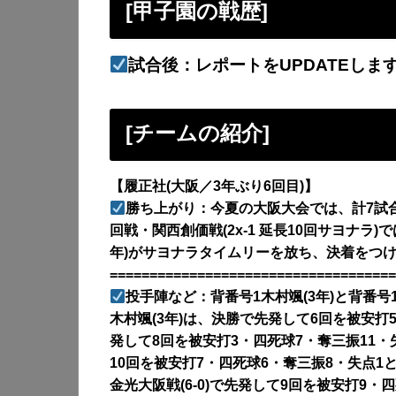
[甲子園の戦歴
]
試合後：レポートをUPDATEしま
[チームの紹介]
【履正社(大阪／3年ぶり6回目)】
勝ち上がり：今夏の大阪大会では、計7試
回戦・関西創価戦(2x-1 延長10回サヨナラ)
年)がサヨナラタイムリーを放ち、決着をつ
====================================
投手陣など：背番号1木村颯(3年)と背番号
木村颯(3年)は、決勝で先発して6回を被安打
発して8回を被安打3・四死球7・奪三振11・失
10回を被安打7・四死球6・奪三振8・失点1
金光大阪戦(6-0)で先発して9回を被安打9・