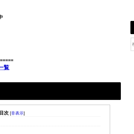
中
=====
一覧
目次
[
非表示
]