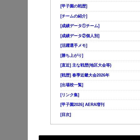
[甲子園の戦歴]
[チームの紹介]
[成績データ①チーム]
[成績データ②個人別]
[活躍選手メモ]
[勝ち上がり]
[直近] 主な戦歴(地区大会等)
[戦歴] 春季近畿大会2026年
[出場校一覧]
[リンク集]
[甲子園2026] AERA増刊
[目次]