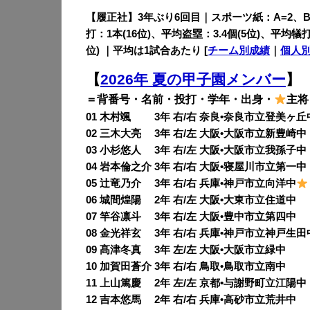
【履正社】
3年ぶり6回目｜スポーツ紙：A=2、B=2
打：1本(16位)、平均盗塁：3.4個(5位)、平均犠打：
位) ｜平均は1試合あたり [
チーム別成績
｜
個人
【
2026年 夏の甲子園メンバー
】
＝背番号・名前・投打・学年・出身・
主将
01 木村颯 3年 右/右 奈良•奈良市立登美ヶ丘
02 三木大亮 3年 右/左 大阪•大阪市立新豊崎中
03 小杉悠人 3年 右/左 大阪•大阪市立我孫子中
04 岩本倫之介 3年 右/右 大阪•寝屋川市立第一中
05 辻竜乃介 3年 右/右 兵庫•神戸市立向洋中
06 城間煌陽 2年 右/左 大阪•大東市立住道中
07 竿谷凛斗 3年 右/左 大阪•豊中市立第四中
08 金光祥玄 3年 右/右 兵庫•神戸市立神戸生田
09 髙津冬真 3年 左/左 大阪•大阪市立緑中
10 加賀田蒼介 3年 右/右 鳥取•鳥取市立南中
11 上山篤慶 2年 左/左 京都•与謝野町立江陽中
12 吉本悠馬 2年 右/右 兵庫•高砂市立荒井中