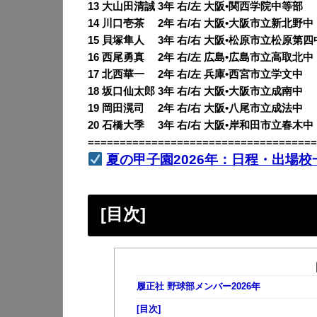
13 大山田清誠 3年 右/左 大阪•関西学院中等部
14 川口壱茶 2年 右/右 大阪•大阪市立新北野中
15 貝塚隼人 3年 右/右 大阪•松原市立松原第四
16 西尾勇真 2年 右/左 広島•広島市立高取北中
17 北西華一 2年 右/左 兵庫•西宮市立学文中
18 坂口仙太郎 3年 右/右 大阪•大阪市立成南中
19 岡田滉司 2年 右/右 大阪•八尾市立成法中
20 石橋大季 3年 右/右 大阪•岸和田市立春木中
====================================
夏の甲子園2026年：日程・出場校
[目次]
履正社 野球部メンバー2026年
[目次]