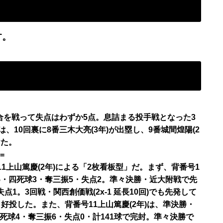
す。
合を戦って失点はわずか5点。息詰まる投手戦となった3
では、10回裏に8番三木大亮(3年)が出塁し、9番城間煌陽(2
けた。
=
11上山篤慶(2年)による「2枚看板型」だ。まず、背番号1
5・四死球3・奪三振5・失点2。準々決勝・近大附戦で先
点1。3回戦・関西創価戦(2x-1 延長10回)でも先発して
と好投した。また、背番号11上山篤慶(2年)は、準決勝・
四死球4・奪三振6・失点0・計141球で完封。準々決勝で