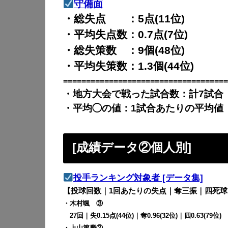
守備面
・総失点 ：5点(11位)
・平均失点数：0.7点(7位)
・総失策数 ：9個(48位)
・平均失策数：1.3個(44位)
====================================
・地方大会で戦った試合数：計7試合
・平均◯の値：1試合あたりの平均値
[成績データ②個人別]
投手ランキング対象者 [データ集]
【投球回数｜1回あたりの失点｜奪三振｜四死球
・木村颯 ③
27回｜失0.15点(44位)｜奪0.96(32位)｜四0.63(79位)
・上山篤慶②