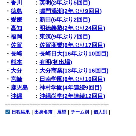
・
香川
：
英明(2年ぶり5回目)
・
徳島
：
鳴門渦潮(2年ぶり9回目)
・
愛媛
：
新田(5年ぶり2回目)
・
高知
：
明徳義塾(2年ぶり24回目)
・
福岡
：
東筑(9年ぶり7回目)
・
佐賀
：
佐賀商業(8年ぶり17回目)
・
長崎
：
長崎日大(16年ぶり10回目)
・
熊本
：
有明(初出場)
・
大分
：
大分商業(13年ぶり16回目)
・
宮崎
：
日南学園(8年ぶり10回目)
・
鹿児島
：
神村学園(4年連続9回目)
・
沖縄
：
沖縄尚学(2年連続12回目)
======================================
日程結果
｜
出身名簿
｜
展望
｜
チーム別
｜
個人別
｜