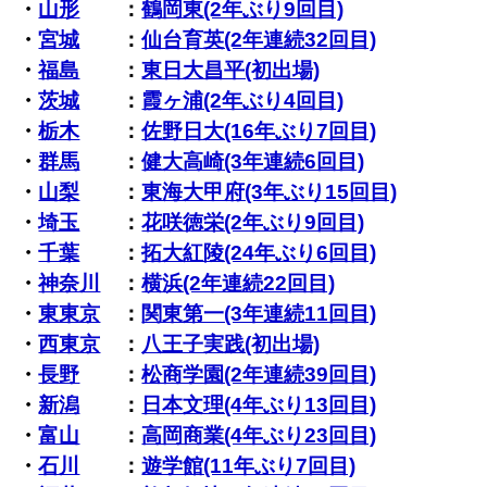
・
山形
：
鶴岡東(2年ぶり9回目)
・
宮城
：
仙台育英(2年連続32回目)
・
福島
：
東日大昌平(初出場)
・
茨城
：
霞ヶ浦(2年ぶり4回目)
・
栃木
：
佐野日大(16年ぶり7回目)
・
群馬
：
健大高崎(3年連続6回目)
・
山梨
：
東海大甲府(3年ぶり15回目)
・
埼玉
：
花咲徳栄(2年ぶり9回目)
・
千葉
：
拓大紅陵(24年ぶり6回目)
・
神奈川
：
横浜(2年連続22回目)
・
東東京
：
関東第一(3年連続11回目)
・
西東京
：
八王子実践(初出場)
・
長野
：
松商学園(2年連続39回目)
・
新潟
：
日本文理(4年ぶり13回目)
・
富山
：
高岡商業(4年ぶり23回目)
・
石川
：
遊学館(11年ぶり7回目)