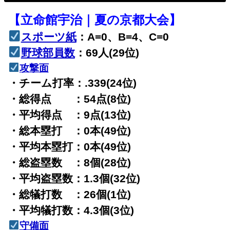
【立命館宇治｜夏の京都大会】
スポーツ紙
：A=0、B=4、C=0
野球部員数
：69人(29位)
攻撃面
・チーム打率：.339(24位)
・総得点 ：54点(8位)
・平均得点 ：9点(13位)
・総本塁打 ：0本(49位)
・平均本塁打：0本(49位)
・総盗塁数 ：8個(28位)
・平均盗塁数：1.3個(32位)
・総犠打数 ：26個(1位)
・平均犠打数：4.3個(3位)
守備面