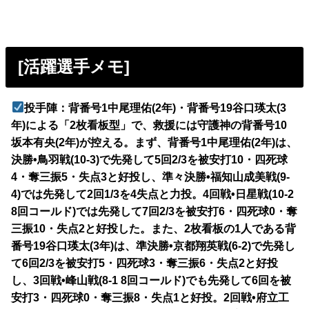
[活躍選手メモ]
投手陣：背番号1中尾理佑(2年)・背番号19谷口瑛太(3
年)による「2枚看板型」で、救援には守護神の背番号10
坂本有央(2年)が控える。まず、背番号1中尾理佑(2年)は、
決勝•鳥羽戦(10-3)で先発して5回2/3を被安打10・四死球
4・奪三振5・失点3と好投し、準々決勝•福知山成美戦(9-
4)では先発して2回1/3を4失点と力投。4回戦•日星戦(10-2
8回コールド)では先発して7回2/3を被安打6・四死球0・奪
三振10・失点2と好投した。また、2枚看板の1人である背
番号19谷口瑛太(3年)は、準決勝•京都翔英戦(6-2)で先発し
て6回2/3を被安打5・四死球3・奪三振6・失点2と好投
し、3回戦•峰山戦(8-1 8回コールド)でも先発して6回を被
安打3・四死球0・奪三振8・失点1と好投。2回戦•府立工