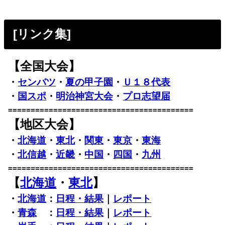
[リンク集]
【全国大会】
・
センバツ
・
夏の甲子園
・
Ｕ１８代表
・
国スポ
・
明治神宮大会
・
プロ志望届
=========================================
【地区大会】
・
北海道
・
東北
・
関東
・
東京
・
東海
・
北信越
・
近畿
・
中国
・
四国
・
九州
=========================================
【
北海道
・
東北
】
・
北海道
：
日程・結果
｜
レポート
・
青森
：
日程・結果
｜
レポート