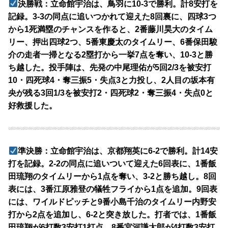
決勝戦：立命館宇治は、鳥羽に10-3で勝利。計8安打を
記録。3-3の同点に追いつかれて迎えた8回裏に、四球3つ
から1死満塁のチャンスを作ると、2番藤川昊大のタイム
リー、押出四球2つ、5番東慶太のタイムリー、6番保田駿
介の走者一掃となる2塁打から一挙7点を奪い、10-3と勝
ち越した。投手陣は、先発の中尾理佑が5回2/3を被安打
10・四死球4・奪三振5・失点3と力投し、2人目の坂本有
央が残る3回1/3を被安打2・四死球2・奪三振4・失点0と
好救援した。
準決勝：立命館宇治は、京都翔英に6-2で勝利。計14安
打を記録。2-2の同点に追いついて迎えた6回表に、1番飯
田琉翔のタイムリーから1点を奪い、3-2と勝ち越し。8回
表には、3番江原雅登の犠牲フライから1点を追加。9回表
には、ワイルドピッチと9番小島千治のタイムリー内野安
打から2点を追加し、6-2と突き放した。打者では、1番飯
田琉翔が6打数3安打1打点、8番宮河謙太郎が4打数3安打