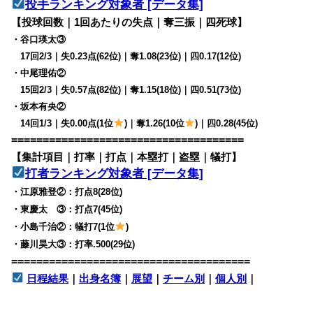
投手ランキング対象者 [データ集]
【投球回数｜1回あたりの失点｜奪三振｜四死球】
・谷口瑛太③
17回2/3｜失0.23点(62位)｜奪1.08(23位)｜四0.17(12位)
・中尾理佑②
15回2/3｜失0.57点(82位)｜奪1.15(18位)｜四0.51(73位)
・坂本有央②
14回1/3｜失0.00点(1位
)｜奪1.26(10位
)｜四0.28(45位)
=====================================
【集計項目｜打率｜打点｜本塁打｜盗塁｜犠打】
打者ランキング対象者 [データ集]
・江原雅登②：打点8(28位)
・東慶太 ③：打点7(45位)
・小島千治②：犠打7(1位
)
・藤川昊大③：打率.500(29位)
======================================
日程結果
｜
出身名簿
｜
展望
｜
チーム別
｜
個人別
｜