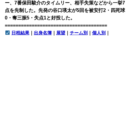
ー、7番保田駿介のタイムリー、相手失策などから一挙7
点を先制した。先発の谷口瑛太が5回を被安打2・四死球
0・奪三振5・失点1と好投した。
======================================
日程結果
｜
出身名簿
｜
展望
｜
チーム別
｜
個人別
｜