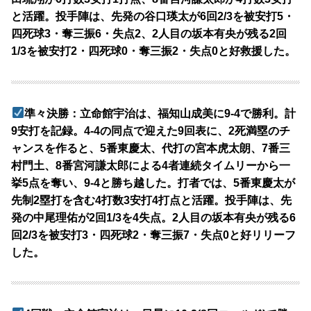
と活躍。投手陣は、先発の谷口瑛太が6回2/3を被安打5・
四死球3・奪三振6・失点2、2人目の坂本有央が残る2回
1/3を被安打2・四死球0・奪三振2・失点0と好救援した。
準々決勝：立命館宇治は、福知山成美に9-4で勝利。計
9安打を記録。4-4の同点で迎えた9回表に、2死満塁のチ
ャンスを作ると、5番東慶太、代打の宮本虎太朗、7番三
村門土、8番宮河謙太郎による4者連続タイムリーから一
挙5点を奪い、9-4と勝ち越した。打者では、5番東慶太が
先制2塁打を含む4打数3安打4打点と活躍。投手陣は、先
発の中尾理佑が2回1/3を4失点。2人目の坂本有央が残る6
回2/3を被安打3・四死球2・奪三振7・失点0と好リリーフ
した。