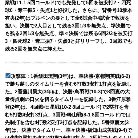
業戦(11-1 5回コールド)でも先発して5回を被安打2・四死
球0・奪三振5・失点1と好投した。さらに、背番号10坂本
有央(2年)はブルペンの要として全6試合中4試合で救援を
担い、決勝で2人目として残る3回1/3を無失点、準決勝で
も残る2回1/3を無失点、準々決勝では残る6回2/3を被安打
3・四死球2・奪三振7・失点0と好リリーフし、3回戦でも
残る2回を無失点に抑えた。
攻撃陣：1番飯田琉翔(3年)は、準決勝•京都翔英戦(6-2)
で勝ち越しのタイムリーを含む6打数3安打1打点を記録し
た。2番藤川昊大(3年)は、決勝•鳥羽戦(10-3)で8回裏の大
量得点劇の口火を切るタイムリーを記録した。3番江原雅
登(2年)は、4回戦•日星戦(10-2 8回コールド)で2塁打を含
む5打数4安打3打点、3回戦•峰山戦(8-1 8回コールド)では
先制打を含む4打数2安打2打点を記録した。5番東慶太(3
年)は、決勝でタイムリー、準々決勝•福知山成美戦(9-4)で
は先制2塁打を含む4打数3安打4打点、2回戦でもタイムリ