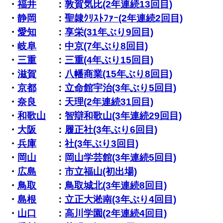
・
福井
：
敦賀気比(2年連続13回目)
・
静岡
：
聖隷ｸﾘｽﾄﾌｧｰ(2年連続2回目)
・
愛知
：
享栄(31年ぶり9回目)
・
岐阜
：
中京(7年ぶり8回目)
・
三重
：
三重(4年ぶり15回目)
・
滋賀
：
八幡商業(15年ぶり8回目)
・
京都
：
立命館宇治(3年ぶり5回目)
・
奈良
：
天理(2年連続31回目)
・
和歌山
：
智辯和歌山(3年連続29回目)
・
大阪
：
履正社(3年ぶり6回目)
・
兵庫
：
社(3年ぶり3回目)
・
岡山
：
岡山学芸館(3年連続5回目)
・
広島
：
市立福山(初出場)
・
鳥取
：
鳥取城北(3年連続8回目)
・
島根
：
立正大淞南(3年ぶり4回目)
・
山口
：
高川学園(2年連続4回目)