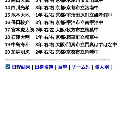
13 岡田大輝 3年 右/右 京都•木津川市立山城中
14 白川光希 3年 右/右 京都•京都市立洛南中
15 池本大地 1年 右/右 京都•宇治田原町立維孝館中
16 保田駿介 3年 右/右 京都•宇治市立南宇治中
17 宮本虎太朗 2年 右/左 大阪•枚方市立楠葉中
18 石津大翔 1年 右/右 京都•精華町立精華中
19 中島海斗 3年 右/右 大阪•門真市立門真はすはな中
20 加納明虎 2年 右/右 京都•京都市立岡崎中
======================================
日程結果
｜
出身名簿
｜
展望
｜
チーム別
｜
個人別
｜