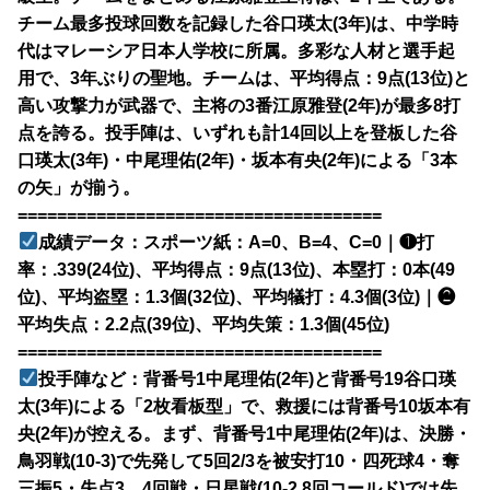
チーム最多投球回数を記録した谷口瑛太(3年)は、中学時
代はマレーシア日本人学校に所属。多彩な人材と選手起
用で、3年ぶりの聖地。チームは、平均得点：9点(13位)と
高い攻撃力が武器で、主将の3番江原雅登(2年)が最多8打
点を誇る。投手陣は、いずれも計14回以上を登板した谷
口瑛太(3年)・中尾理佑(2年)・坂本有央(2年)による「3本
の矢」が揃う。
=====================================
成績データ：スポーツ紙：A=0、B=4、C=0｜❶打
率：.339(24位)、平均得点：9点(13位)、本塁打：0本(49
位)、平均盗塁：1.3個(32位)、平均犠打：4.3個(3位)｜❷
平均失点：2.2点(39位)、平均失策：1.3個(45位)
=====================================
投手陣など：背番号1中尾理佑(2年)と背番号19谷口瑛
太(3年)による「2枚看板型」で、救援には背番号10坂本有
央(2年)が控える。まず、背番号1中尾理佑(2年)は、決勝・
鳥羽戦(10-3)で先発して5回2/3を被安打10・四死球4・奪
三振5・失点3。4回戦・日星戦(10-2 8回コールド)では先