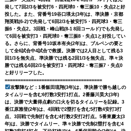
発して7回2/3を被安打6・四死球0・奪三振10・失点2と好
投した。また、背番号19谷口瑛太(3年)は、準決勝・京都
翔英戦(6-2)で先発して6回2/3を被安打5・四死球3・奪三
振6・失点2。3回戦・峰山戦(8-1 8回コールド)でも先発し
て6回を被安打3・四死球0・奪三振8・失点1と好投してい
る。さらに、背番号10坂本有央(2年)は、ブルペンの要と
して全6試合中4試合で救援。決勝では2人目として残る3
回1/3を無失点、準決勝では残る2回1/3を無失点、準々決
勝では残る6回2/3を被安打3・四死球2・奪三振7・失点0
と好リリーフした。
=====================================
攻撃陣など：1番飯田琉翔(3年)は、準決勝で勝ち越しの
タイムリーを含む6打数3安打1打点。2番藤川昊大(3年)
は、決勝で大量得点劇の口火を切るタイムリーを記録。3
番江原雅登(2年)は、4回戦で2塁打を含む5打数4安打3打
点、3回戦で先制打を含む4打数2安打2打点。5番東慶太(3
年)は、決勝でタイムリー、準々決勝で先制2塁打を含む4