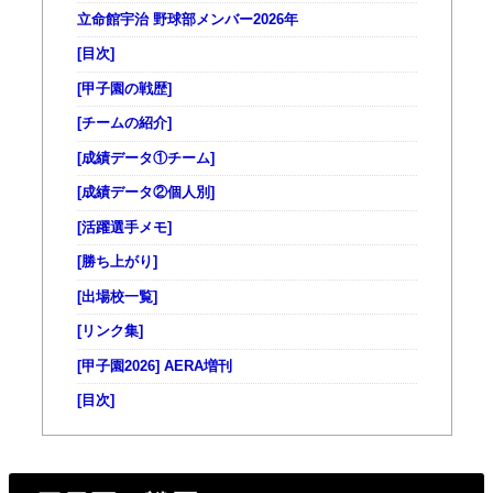
立命館宇治 野球部メンバー2026年
[目次]
[甲子園の戦歴]
[チームの紹介]
[成績データ①チーム]
[成績データ②個人別]
[活躍選手メモ]
[勝ち上がり]
[出場校一覧]
[リンク集]
[甲子園2026] AERA増刊
[目次]