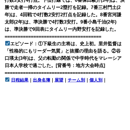
打数3安打4打点。下位打線では、6番保田駿介(3年)は、決
勝で走者一掃のタイムリー2塁打を記録。7番三村門土(2
年)は、4回戦で4打数2安打2打点を記録した。8番宮河謙
太郎(2年)は、準決勝で4打数3安打。9番小島千治(2年)
は、準決勝で9回表にタイムリー内野安打を記録した。
=====================================
エピソード：①下級生の主将は、史上初。里井監督は
「性格的にもリーダー気質」と抜擢の理由を語る。②谷
口瑛太(3年)は、父の転勤の関係で中学時代をマレーシア
日本人学校で過ごした。[背番号：地方大会時点]
======================================
日程結果
｜
出身名簿
｜
展望
｜
チーム別
｜
個人別
｜