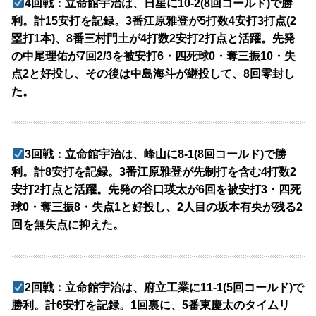
4回戦：立命館宇治は、日星に10-2(8回コールド)で勝
利。計15安打を記録。3番江原雅登が5打数4安打3打点(2
塁打1本)、8番三村門土が4打数2安打2打点と活躍。先発
の中尾理佑が7回2/3を被安打6・四死球0・奪三振10・失
点2と好投し、その後は中島海斗が継投して、8回零封し
た。
3回戦：立命館宇治は、峰山に8-1(8回コールド)で勝
利。計8安打を記録。3番江原雅登が先制打を含む4打数2
安打2打点と活躍。先発の谷口瑛太が6回を被安打3・四死
球0・奪三振8・失点1と好投し、2人目の坂本有央が残る2
回を無失点に抑えた。
2回戦：立命館宇治は、府立工業に11-1(5回コールド)で
勝利。計6安打を記録。1回裏に、5番東慶太のタイムリ