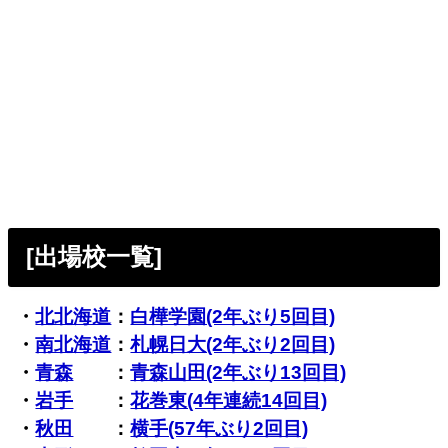
[出場校一覧]
・
北北海道
：
白樺学園(2年ぶり5回目)
・
南北海道
：
札幌日大(2年ぶり2回目)
・
青森
：
青森山田(2年ぶり13回目)
・
岩手
：
花巻東(4年連続14回目)
・
秋田
：
横手(57年ぶり2回目)