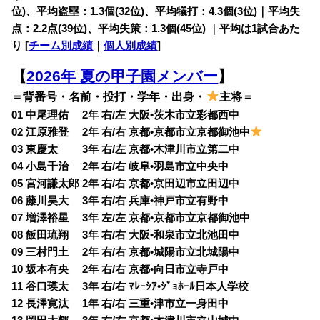
位)、平均盗塁：1.3個(32位)、平均犠打：4.3個(3位)｜平均失
点：2.2点(39位)、平均失策：1.3個(45位) ｜平均は1試合あた
り [
チーム別成績
｜
個人別成績
]
【
2026年 夏の甲子園メンバー
】
＝背番号・名前・投打・学年・出身・
主将＝
01 中尾理佑 2年 右/左 大阪•茨木市立彩都西中
02 江原雅登 2年 右/右 京都•京都市立京都御池中
03 東慶太 3年 右/左 京都•木津川市立第二中
04 小島千治 2年 右/右 岐阜•羽島市立中央中
05 宮河謙太郎 2年 右/右 京都•京田辺市立田辺中
06 藤川昊大 3年 右/右 兵庫•神戸市立有野中
07 増澤裕星 3年 左/左 京都•京都市立京都御池中
08 飯田琉翔 3年 右/右 大阪•和泉市立北池田中
09 三村門土 2年 右/右 京都•城陽市立北城陽中
10 坂本有央 2年 右/右 京都•向日市立寺戸中
11 谷口瑛太 3年 右/右 ﾏﾚｰｼｱ•ｼﾞｮﾎｰﾙ日本人学校
12 長澤寛汰 1年 右/右 三重•津市立一身田中