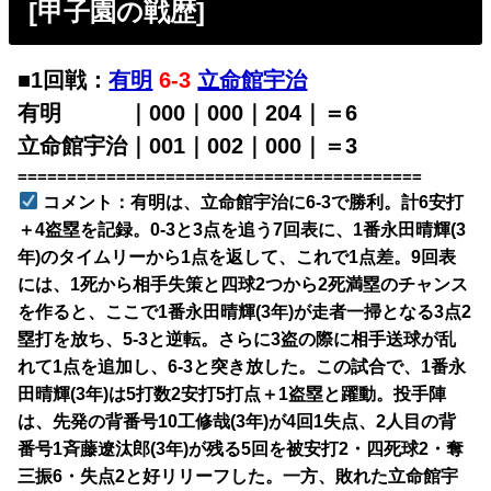
[甲子園の戦歴
]
■1回戦：
有明
6-3
立命館宇治
有明 ｜000｜000｜204｜＝6
立命館宇治｜001｜002｜000｜＝3
=========================================
コメント：有明は、立命館宇治に6-3で勝利。計6安打
＋4盗塁を記録。0-3と3点を追う7回表に、1番永田晴輝(3
年)のタイムリーから1点を返して、これで1点差。9回表
には、1死から相手失策と四球2つから2死満塁のチャンス
を作ると、ここで1番永田晴輝(3年)が走者一掃となる3点2
塁打を放ち、5-3と逆転。さらに3盗の際に相手送球が乱
れて1点を追加し、6-3と突き放した。この試合で、1番永
田晴輝(3年)は5打数2安打5打点＋1盗塁と躍動。投手陣
は、先発の背番号10工修哉(3年)が4回1失点、2人目の背
番号1斉藤遼汰郎(3年)が残る5回を被安打2・四死球2・奪
三振6・失点2と好リリーフした。一方、敗れた立命館宇