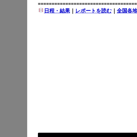
====================================
日程・結果
｜
レポートを読む
｜
全国各