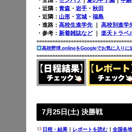
・全国：
センバツ
｜
夏の甲子園
｜
中継
・近隣：
青森
・
岩手
・
秋田
・近隣：
山形
・
宮城
・
福島
・進路：
高校生進学先
｜
高校別進学
・参考：
新着雑誌など
｜
楽天トラベ
====================================
高校野球.onlineをGoogleでお気に入りに
====================================
7月25日(土) 決勝戦
日程・結果
｜
レポートを読む
｜
全国各