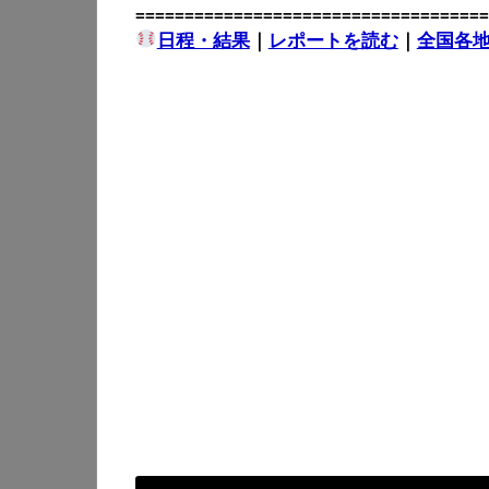
====================================
日程・結果
｜
レポートを読む
｜
全国各