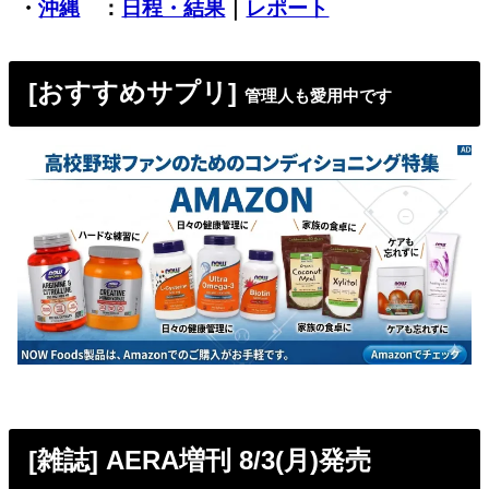
・
沖縄
：
日程・結果
｜
レポート
[おすすめサプリ]
管理人も愛用中です
[雑誌] AERA増刊 8/3(月)発売