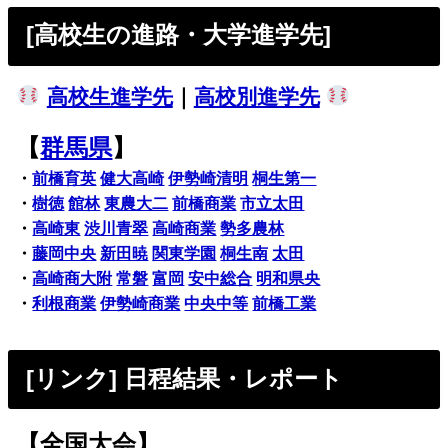
[高校生の進路・大学進学先]
高校生進学先
｜
高校別進学先
【
群馬県
】
・
前橋育英
健大高崎
伊勢崎清明
桐生第一
・
樹徳
館林
東農大二
前橋商業
市立太田
・
高崎東
渋川青翠
高崎商業
勢多農林
・
藤岡中央
新田暁
関東学園
桐生南
太田
・
高崎商大附
常磐
富岡
安中総合
明和県央
・
利根商業
伊勢崎商業
中央中等
前橋工業
[リンク] 日程結果・レポート
【全国大会】