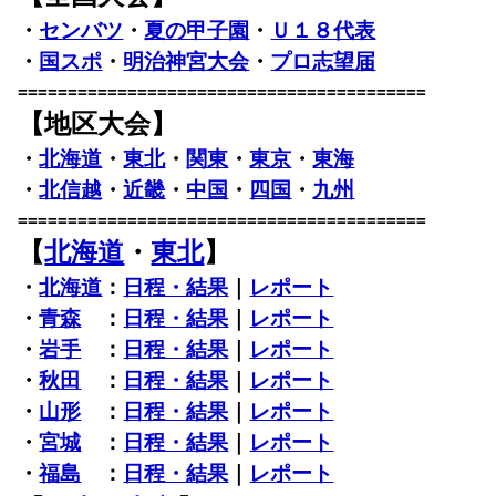
・
センバツ
・
夏の甲子園
・
Ｕ１８代表
・
国スポ
・
明治神宮大会
・
プロ志望届
=========================================
【地区大会】
・
北海道
・
東北
・
関東
・
東京
・
東海
・
北信越
・
近畿
・
中国
・
四国
・
九州
=========================================
【
北海道
・
東北
】
・
北海道
：
日程・結果
｜
レポート
・
青森
：
日程・結果
｜
レポート
・
岩手
：
日程・結果
｜
レポート
・
秋田
：
日程・結果
｜
レポート
・
山形
：
日程・結果
｜
レポート
・
宮城
：
日程・結果
｜
レポート
・
福島
：
日程・結果
｜
レポート