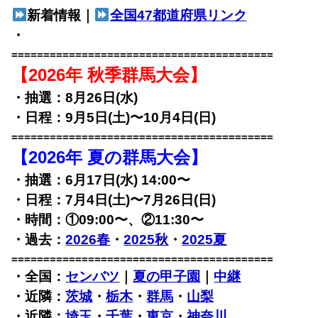
新着情報｜
全国47都道府県リンク
・
=========================================
【2026年 秋季群馬大会】
・抽選：8月26日(水)
・日程：9月5日(土)〜10月4日(日)
=========================================
【2026年 夏の群馬大会】
・抽選：6月17日(水) 14:00〜
・日程：7月4日(土)〜7月26日(日)
・時間：①09:00〜、②11:30〜
・過去：
2026春
・
2025秋
・
2025夏
=========================================
・全国：
センバツ
｜
夏の甲子園
｜
中継
・近隣：
茨城
・
栃木
・
群馬
・
山梨
・近隣：
埼玉
・
千葉
・
東京
・
神奈川