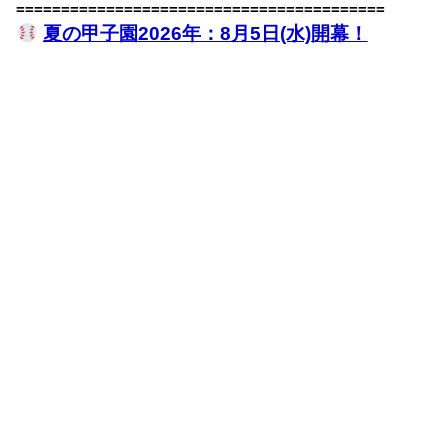
=========================================
夏の甲子園2026年：8月5日(水)開幕！