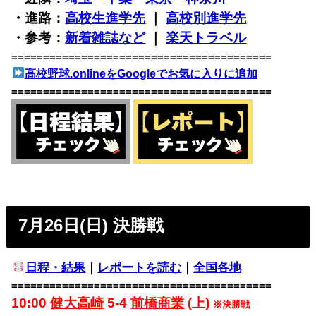
・進路：
高校生進学先
｜
高校別進学先
・参考：
新着雑誌など
｜
楽天トラベル
=========================================
高校野球.onlineをGoogleでお気に入りに追加
=========================================
7月26日(日) 決勝戦
日程・結果
｜
レポートを読む
｜
全国各地
=========================================
10:00
健大高崎
5-4
前橋商業
(上)
※決勝戦