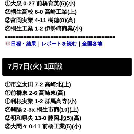
①大泉 0-27 前橋育英(5)(小)
②桐生高校 6-0 高崎工業(上)
②富岡実業 4-11 樹徳(8)(高)
②桐生工業 1-2 伊勢崎商業(小)
=========================================
日程・結果
｜
レポートを読む
｜
全国各地
7月7日(火) 1回戦
①市立太田 7-2 高崎北(上)
①前橋東 2-6 高崎東(高)
①利根実業 1-2 群馬高専(小)
②興陽 2-3x 桐生市商(10)(上)
②明和県央 13-0 藤岡北(5)(高)
②大間々 0-11 前橋工業(5)(小)