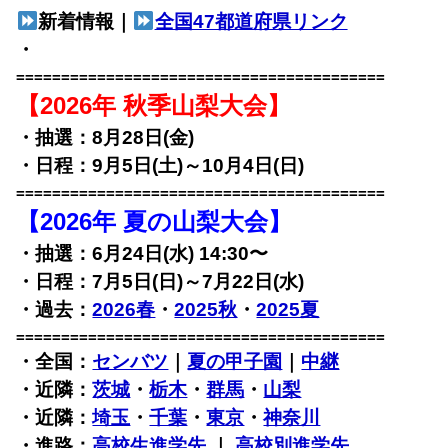
新着情報｜
全国47都道府県リンク
・
=========================================
【2026年 秋季山梨大会】
・抽選：8月28日(金)
・日程：9月5日(土)～10月4日(日)
=========================================
【2026年 夏の山梨大会】
・抽選：6月24日(水) 14:30〜
・日程：7月5日(日)～7月22日(水)
・過去：
2026春
・
2025秋
・
2025夏
=========================================
・全国：
センバツ
｜
夏の甲子園
｜
中継
・近隣：
茨城
・
栃木
・
群馬
・
山梨
・近隣：
埼玉
・
千葉
・
東京
・
神奈川
・進路：
高校生進学先
｜
高校別進学先