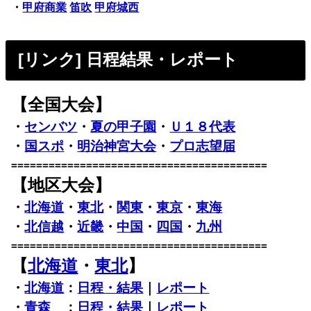
・
甲府商業
笛吹
甲府城西
[リンク] 日程結果・レポート
【全国大会】
・
センバツ
・
夏の甲子園
・
Ｕ１８代表
・
国スポ
・
明治神宮大会
・
プロ志望届
=========================================
【地区大会】
・
北海道
・
東北
・
関東
・
東京
・
東海
・
北信越
・
近畿
・
中国
・
四国
・
九州
=========================================
【
北海道
・
東北
】
・
北海道
：
日程・結果
｜
レポート
・
青森
：
日程・結果
｜
レポート