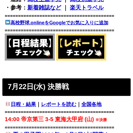
・参考：
新着雑誌など
｜
楽天トラベル
=========================================
高校野球.onlineをGoogleでお気に入りに追加
=========================================
7月22日(水) 決勝戦
日程・結果
｜
レポートを読む
｜
全国各地
=========================================
14:00 帝京第三 3-5
東海大甲府
(山)
※決勝
=========================================