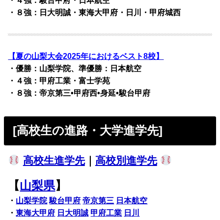
・４強：駿台甲府・日本航空
・８強：日大明誠・東海大甲府・日川・甲府城西
【夏の山梨大会2025年におけるベスト8校】
・優勝：山梨学院、準優勝：日本航空
・４強：甲府工業・富士学苑
・８強：帝京第三•甲府西•身延•駿台甲府
[高校生の進路・大学進学先]
高校生進学先
｜
高校別進学先
【
山梨県
】
・
山梨学院
駿台甲府
帝京第三
日本航空
・
東海大甲府
日大明誠
甲府工業
日川