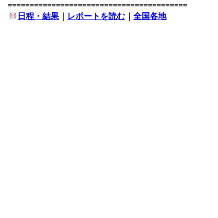
=========================================
日程・結果
｜
レポートを読む
｜
全国各地