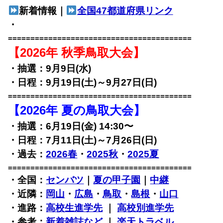
新着情報｜
全国47都道府県リンク
・
=========================================
【2026年 秋季鳥取大会】
・抽選：9月9日(水)
・日程：9月19日(土)～9月27日(日)
=========================================
【2026年 夏の鳥取大会】
・抽選：6月19日(金) 14:30〜
・日程：7月11日(土)～7月26日(日)
・過去：
2026春
・
2025秋
・
2025夏
=========================================
・全国：
センバツ
｜
夏の甲子園
｜
中継
・近隣：
岡山
・
広島
・
鳥取
・
島根
・
山口
・進路：
高校生進学先
｜
高校別進学先
・参考：
新着雑誌など
｜
楽天トラベル