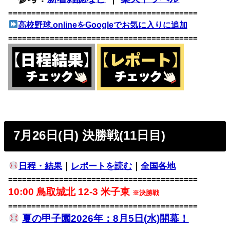
=========================================
高校野球.onlineをGoogleでお気に入りに追加
=========================================
7月26日(日) 決勝戦(11日目)
日程・結果
｜
レポートを読む
｜
全国各地
=========================================
10:00
鳥取城北
12-3 米子東
※決勝戦
=========================================
夏の甲子園2026年：8月5日(水)開幕！