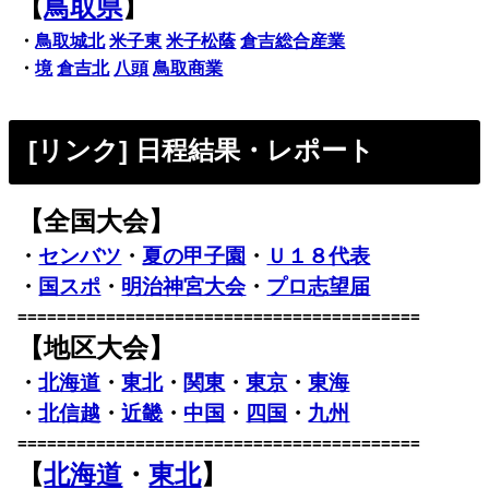
【
鳥取県
】
・
鳥取城北
米子東
米子松蔭
倉吉総合産業
・
境
倉吉北
八頭
鳥取商業
[リンク] 日程結果・レポート
【全国大会】
・
センバツ
・
夏の甲子園
・
Ｕ１８代表
・
国スポ
・
明治神宮大会
・
プロ志望届
=========================================
【地区大会】
・
北海道
・
東北
・
関東
・
東京
・
東海
・
北信越
・
近畿
・
中国
・
四国
・
九州
=========================================
【
北海道
・
東北
】