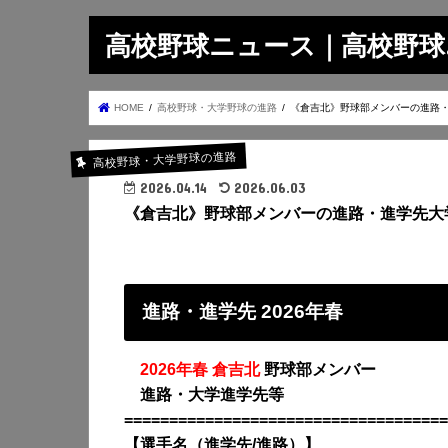
高校野球ニュース｜高校野球.on
HOME
高校野球・大学野球の進路
《倉吉北》野球部メンバーの進路・
高校野球・大学野球の進路
2026.04.14
2026.06.03
《倉吉北》野球部メンバーの進路・進学先大学
進路・進学先 2026年春
・
2026年春 倉吉北
野球部メンバー
・
進路・大学進学先等
====================================
【選手名（進学先/進路）】