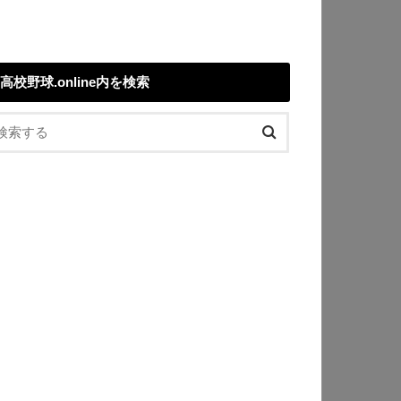
高校野球.online内を検索