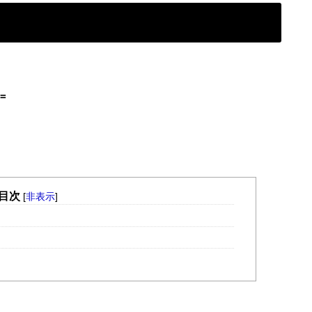
=
目次
[
非表示
]