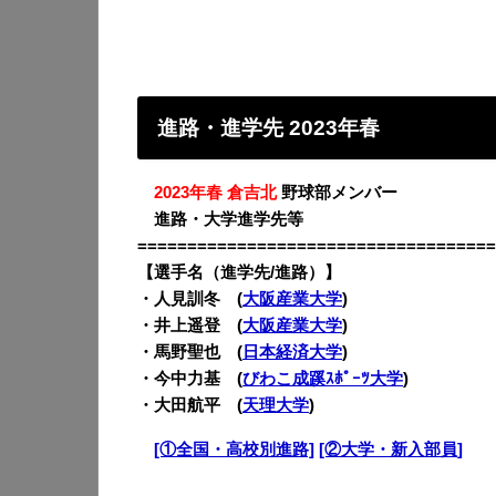
進路・進学先 2023年春
・
2023年春 倉吉北
野球部メンバー
・
進路・大学進学先等
====================================
【選手名（進学先/進路）】
・人見訓冬 (
大阪産業大学
)
・井上遥登 (
大阪産業大学
)
・馬野聖也 (
日本経済大学
)
・今中力基 (
びわこ成蹊ｽﾎﾟｰﾂ大学
)
・大田航平 (
天理大学
)
・
[①全国・高校別進路]
[②大学・新入部員]